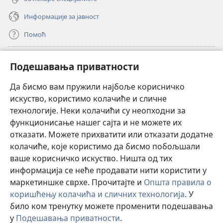
Информације за јавност
Помоћ
Прилози
(отвара
Подешавања приватности
нови
прозор)
Да бисмо вам пружили најбоље корисничко
ОНЛАЈН БИБЛИОТЕКА Watchtower
(отвара
искуство, користимо колачиће и сличне
нови
®
JW Hub
технологије. Неки колачићи су неопходни за
прозор)
(отвара
функционисање нашег сајта и не можете их
нови
®
JW Library
прозор)
отказати. Можете прихватити или отказати додатне
колачиће, које користимо да бисмо побољшали
®
Watchtower Library
ваше корисничко искуство. Ништа од тих
информација се неће продавати нити користити у
маркетиншке сврхе. Прочитајте и
Општа правила о
коришћењу колачића и сличних технологија
. У
било ком тренутку можете променити подешавања
Copyright
© 2026 Watch Tower Bible and Tract Society of Pennsylvania.
ПРАВИЛА КОРИШЋЕЊА
|
ПРИВАТНОСТ
|
ПОДЕШАВАЊЕ
у
Подешавања приватности
.