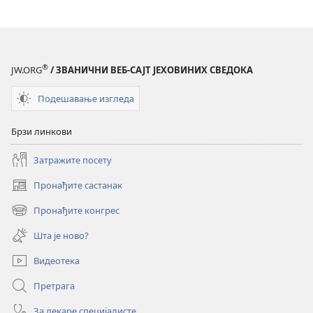
®
JW.ORG
/ ЗВАНИЧНИ ВЕБ-САЈТ ЈЕХОВИНИХ СВЕДОКА
Подешавање изгледа
Брзи линкови
Затражите посету
Пронађите састанак
(отвара
нови
Пронађите конгрес
(отвара
прозор)
нови
Шта је ново?
прозор)
Видеотека
Претрага
За лекаре специјалисте