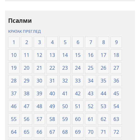
писмо
писмо
–
–
превод
превод
Псалми
Нови
Нови
КРАТАК ПРЕГЛЕД
свет
свет
(ревидирано
(ревидирано
1
2
3
4
5
6
7
8
9
издање
издање
10
11
12
13
14
15
16
17
18
из
из
2019)
2019)
19
20
21
22
23
24
25
26
27
28
29
30
31
32
33
34
35
36
37
38
39
40
41
42
43
44
45
46
47
48
49
50
51
52
53
54
55
56
57
58
59
60
61
62
63
64
65
66
67
68
69
70
71
72