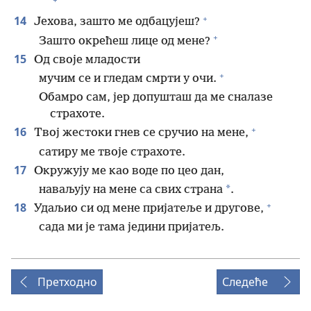
+
14
Јехова, зашто ме одбацујеш?
+
Зашто окрећеш лице од мене?
15
Од своје младости
+
мучим се и гледам смрти у очи.
Обамро сам, јер допушташ да ме сналазе
страхоте.
+
16
Твој жестоки гнев се сручио на мене,
сатиру ме твоје страхоте.
17
Окружују ме као воде по цео дан,
*
наваљују на мене са свих страна
.
+
18
Удаљио си од мене пријатеље и другове,
сада ми је тама једини пријатељ.
Претходно
Следеће