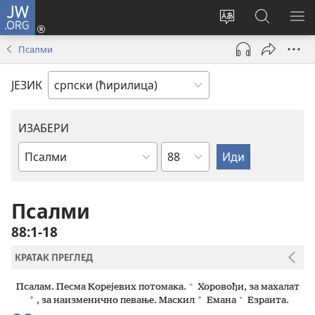
JW.ORG
Пријава
(отвара
Промени
Претрага
ПР
нови
језик
сајта
МЕ
Псалми
прозор)
сајта
JW.ORG
ЈЕЗИК
ИЗАБЕРИ
Поглавље
Библијска
књига
Псалми
88:1-18
КРАТАК ПРЕГЛЕД
+
Псалам. Песма Корејевих потомака.
Хоровођи, за махалат
+
*
*
, за наизменично певање. Маскил
Емана
Езраита.