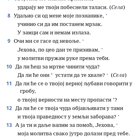
ударају ме твоји побеснели таласи. (
Села
)
+
8
Удаљио си од мене моје познанике,
учинио си да им постанем мрзак.
У замци сам и немам излаза.
+
9
Очи ми се гасе од невоље.
+
Јехова, по цео дан те призивам,
у молитви пружам руке према теби.
10
Да ли ћеш за мртве чинити чуда?
+
*
Да ли ће они
устати да те хвале?
(
Села
)
11
Да ли ће се о твојој верној љубави говорити у
гробу,
*
о твојој верности на месту пропасти
?
12
Да ли ће се твоја чуда објављивати у тами
+
и твоја праведност у земљи заборава?
+
13
А ја ти и даље вапим за помоћ, Јехова,
моја молитва свако јутро долази пред тебе.
+