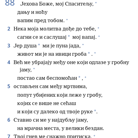
88
+
Јехова Боже, мој Спаситељу,
дању и ноћу
+
вапим пред тобом.
+
2
Нека моја молитва дође до тебе,
+
*
сагни се и саслушај
мој вапај.
+
3
*
Јер душа
ми је пуна јада,
+
*
живот ми је на ивици гроба
.
4
Већ ме убрајају међу оне који одлазе у гробну
+
јаму,
+
*
постао сам беспомоћан
,
5
остављен сам међу мртвима,
попут убијених који леже у гробу,
којих се више не сећаш
*
и који су далеко од твоје руке
.
6
Ставио си ме у најдубљу јаму,
на мрачна места, у велики бездан.
+
7
Твој гнев ме снажно притиска,