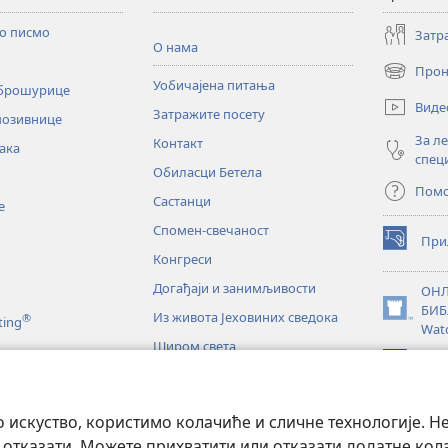
то писмо
Затр
О нама
Прон
(отвара
Уобичајена питања
 брошурице
нови
Виде
Затражите посету
прозор)
позивнице
За л
Контакт
ака
спец
Обиласци Бетела
Пом
Састанци
е
Спомен-свечаност
При
(отвара
Конгреси
нови
прозор)
Догађаји и занимљивости
ОНЛ
БИБ
Из живота Јеховиних сведока
®
(отвара
ting
Wat
нови
Широм света
прозор)
JW L
е
искуство, користимо колачиће и сличне технологије. Н
тање Светог писма
 отказати. Можете прихватити или отказати додатне кол