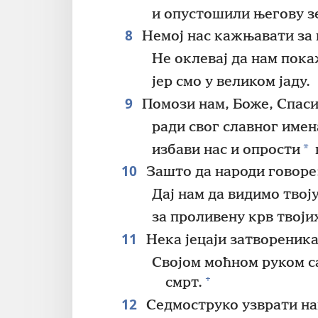
и опустошили његову з
8
Немој нас кажњавати за 
Не оклевај да нам пок
јер смо у великом јаду.
9
Помози нам, Боже, Спас
ради свог славног имен
*
избави нас и опрости
10
Зашто да народи говоре:
Дај нам да видимо твој
за проливену крв твојих
11
Нека јецаји затвореника
Својом моћном руком с
+
смрт.
12
Седмоструко узврати н