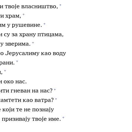
+
и твоје власништво,
+
ти храм,
+
им у рушевине.
 су за храну птицама,
+
гу зверима.
о Јерусалиму као воду
+
рани.
+
,
и око нас.
+
ити гневан на нас?
+
ламтети као ватра?
 који те не познају
+
 призивају твоје име.