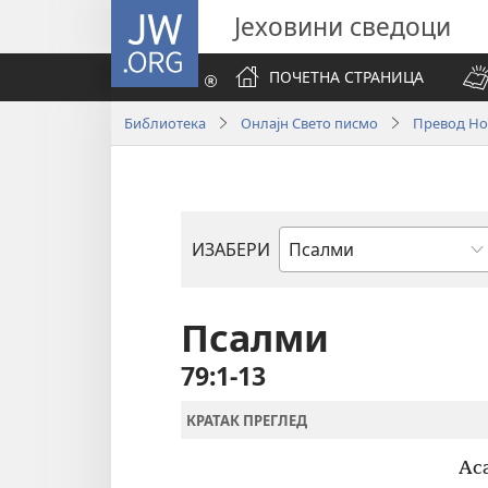
JW.ORG
Јеховини сведоци
ПОЧЕТНА СТРАНИЦА
Библиотека
Онлајн Свето писмо
Превод Нов
ИЗАБЕРИ
Библијска
књига
Псалми
79:1-13
КРАТАК ПРЕГЛЕД
Ас