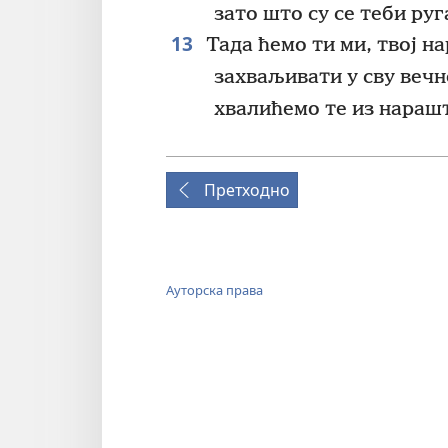
зато што су се теби руг
13
Тада ћемо ти ми, твој на
захваљивати у сву вечн
хвалићемо те из нарашт
Претходно
Ауторска права