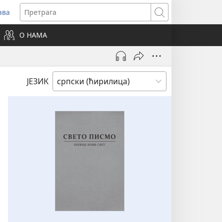
ава
вара
Претрага
ви
О НАМА
зор)
ЈЕЗИК