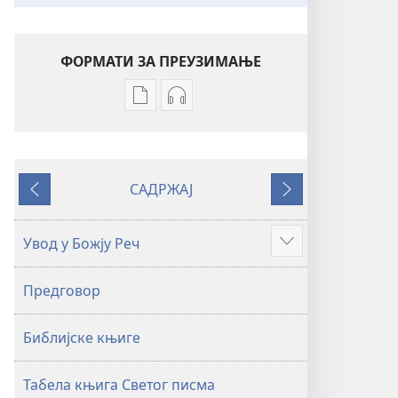
ФОРМАТИ ЗА ПРЕУЗИМАЊЕ
Формати
Формати
за
за
преузимање
преузимање
електронских
аудио-
САДРЖАЈ
публикација
садржаја
Претходно
Следеће
Свето
Свето
писмо
писмо
Увод у Божју Реч
Више
–
–
превод
превод
Предговор
Нови
Нови
свет
свет
Библијске књиге
(ревидирано
(ревидирано
издање
издање
из
из
Табела књига Светог писма