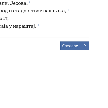
+
али, Јехова.
+
род и стадо с твог пашњака,
ост,
+
аја у нараштај.
Следеће