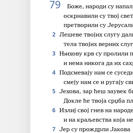
79
Боже, народи су напал
оскрнавили су твој све
претворили су Јерусал
2
Лешеве твојих слугу дали
тела твојих верних слу
3
Њихову крв су пролили п
и нема никога да их сах
4
Подсмевају нам се суседи
смеју нам се и ругају св
5
Јехова, зар ћеш заувек б
Докле ће твоја срџба п
6
Излиј свој гнев на народе
и на краљевства која не
7
Јер су прождрли Јакова