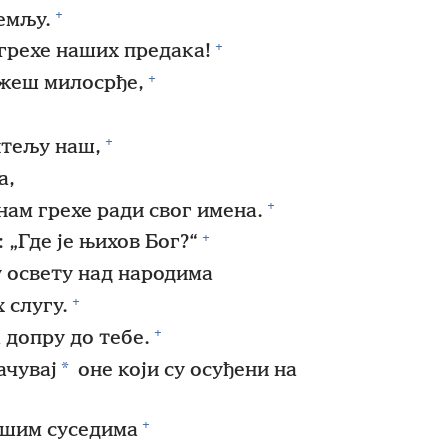
+
емљу.
+
грехе наших предака!
+
ажеш милосрђе,
+
итељу наш,
а,
+
нам грехе ради свог имена.
+
 „Где је њихов Бог?“
у освету над народима
+
 слугу.
+
 допру до тебе.
*
ачувај
оне који су осуђени на
+
ашим суседима