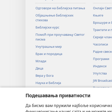
Одговори на библијска питања
Онлајн Све
Објашњење библијских
Књиге
стихова
Брошуре и
Библијски курс
Трактати и 
Помоћ при проучавању Светог
Серије члан
писма
Часописи
Унутрашњи мир
Радне свеск
Брак и породица
Програми
Млади
Индекси
Деца
Упутства
Вера у Бога
JW Broadcas
Наука и Библија
Видеотека
Историја и Библија
Подешавања приватности
Музика
Аудио-драм
Да бисмо вам пружили најбоље корисничко 
Драмско чи
функционисање нашег сајта и не можете их