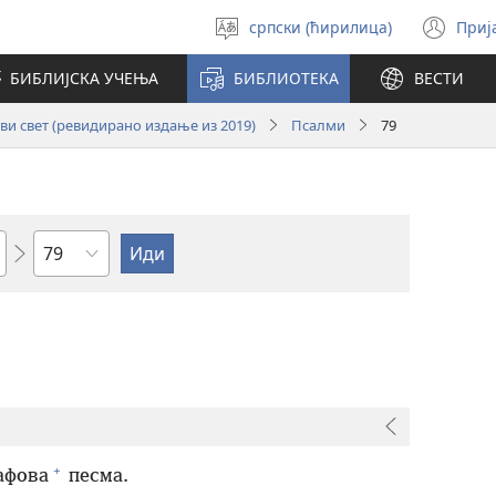
српски (ћирилица)
Приј
Изабери
(от
језик
но
БИБЛИЈСКА УЧЕЊА
БИБЛИОТЕКА
ВЕСТИ
про
и свет (ревидирано издање из 2019)
Псалми
79
Поглавље
+
афова
песма.