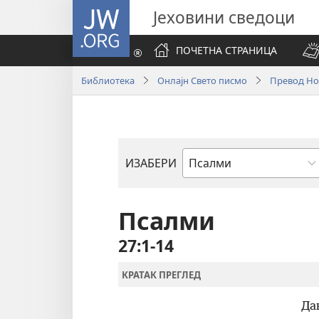
JW.ORG
Јеховини сведоци
ПОЧЕТНА СТРАНИЦА
Библиотека
Онлајн Свето писмо
Превод Нов
ИЗАБЕРИ
Библијска
књига
Псалми
27:1-14
КРАТАК ПРЕГЛЕД
Да