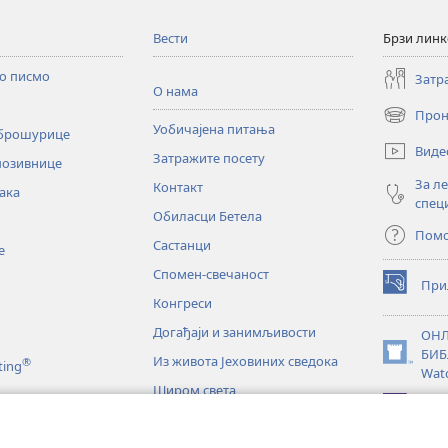
Вести
Брзи лин
то писмо
Затр
О нама
Прон
(отвара
Уобичајена питања
 брошурице
нови
Виде
Затражите посету
прозор)
позивнице
За л
Контакт
ака
спец
Обиласци Бетела
Пом
Састанци
е
Спомен-свечаност
При
(отвара
Конгреси
нови
прозор)
Догађаји и занимљивости
ОНЛ
БИБ
Из живота Јеховиних сведока
®
(отвара
ting
Wat
нови
Широм света
прозор)
JW L