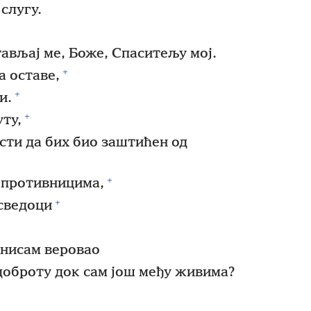
 слугу.
тављај ме, Боже, Спаситељу мој.
+
а оставе,
+
и.
+
ту,
сти да бих био заштићен од
+
 противницима,
+
 сведоци
 нисам веровао
доброту док сам још међу живима?