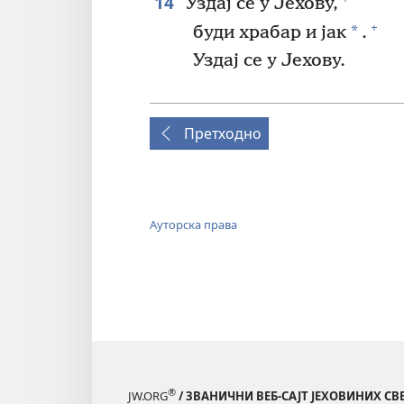
14
Уздај се у Јехову,
+
*
буди храбар и јак
.
Уздај се у Јехову.
Претходно
Ауторска права
®
JW.ORG
/ ЗВАНИЧНИ ВЕБ-САЈТ ЈЕХОВИНИХ С