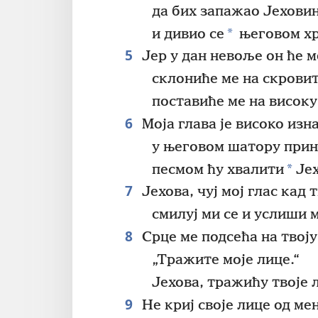
да бих запажао Јехови
*
и дивио се
његовом х
5
Јер у дан невоље он ће м
склониће ме на скровит
поставиће ме на високу
6
Моја глава је високо изн
у његовом шатору прин
*
песмом ћу хвалити
Јех
7
Јехова, чуј мој глас кад 
смилуј ми се и услиши м
8
Срце ме подсећа на твоју
„Тражите моје лице.“
Јехова, тражићу твоје 
9
Не криј своје лице од мен