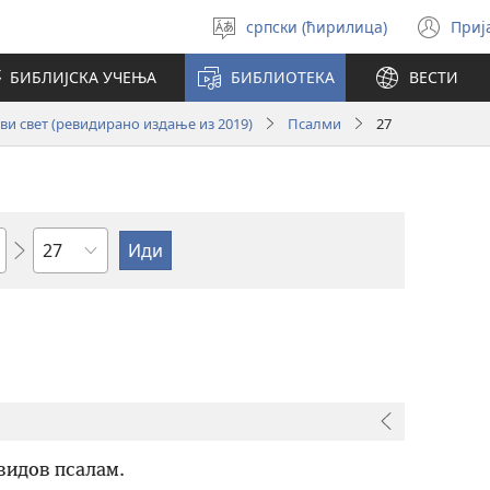
српски (ћирилица)
Приј
Изабери
(от
језик
но
БИБЛИЈСКА УЧЕЊА
БИБЛИОТЕКА
ВЕСТИ
про
и свет (ревидирано издање из 2019)
Псалми
27
Поглавље
видов псалам.