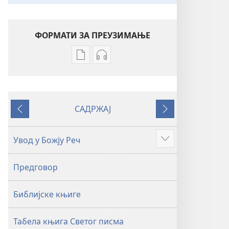
ФОРМАТИ ЗА ПРЕУЗИМАЊЕ
Формати
Формати
за
за
преузимање
преузимање
електронских
аудио-
САДРЖАЈ
публикација
садржаја
Претходно
Следеће
Свето
Свето
писмо
писмо
Увод у Божју Реч
Више
–
–
превод
превод
Предговор
Нови
Нови
свет
свет
Библијске књиге
(ревидирано
(ревидирано
издање
издање
из
из
Табела књига Светог писма