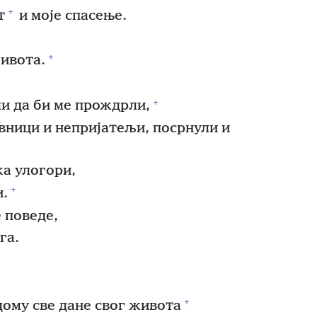
+
т
и моје спасење.
+
живота.
+
ли да би ме прождрли,
ивници и непријатељи, посрнули и
ка улогори,
+
и.
е поведе,
га.
+
дому све дане свог живота