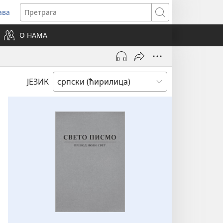
ава
вара
Претрага
ви
О НАМА
зор)
ЈЕЗИК