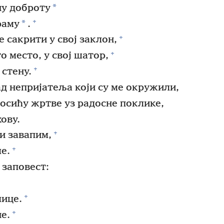
*
ну доброту
+
*
раму
.
+
е сакрити у свој заклон,
+
о место, у свој шатор,
+
 стену.
ад непријатеља који су ме окружили,
осићу жртве уз радосне поклике,
ову.
+
ти завапим,
+
е.
 заповест:
+
лице.
+
е.