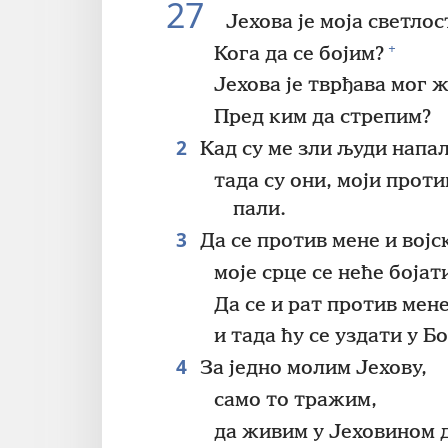
27
Јехова је моја светлос
+
Кога да се бојим?
Јехова је тврђава мог 
Пред ким да стрепим?
2
Кад су ме зли људи напа
тада су они, моји прот
пали.
3
Да се против мене и војс
моје срце се неће бојат
Да се и рат против мен
и тада ћу се уздати у Бо
4
За једно молим Јехову,
само то тражим,
да живим у Јеховином 