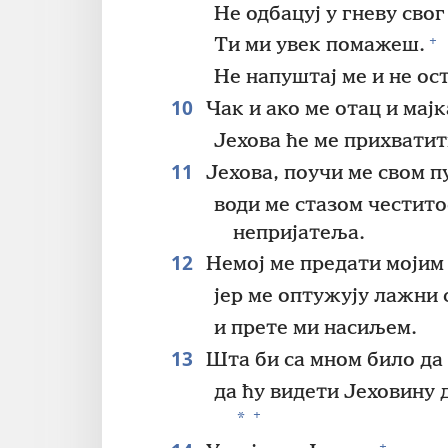
Не одбацуј у гневу свог
+
Ти ми увек помажеш.
Не напуштај ме и не ос
10
Чак и ако ме отац и мајк
Јехова ће ме прихватит
11
Јехова, поучи ме свом пу
води ме стазом честито
непријатеља.
12
Немој ме предати мојим
јер ме оптужују лажни
и прете ми насиљем.
13
Шта би са мном било да
да ћу видети Јеховину 
+
*
+