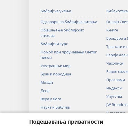
Библијска учења
Библиотека
Одговори на библијска питања
Онлајн Све
Објашњење библијских
Књиге
стихова
Брошуре и
Библијски курс
Трактати и 
Помоћ при проучавању Светог
Серије члан
писма
Часописи
Унутрашњи мир
Радне свеск
Брак и породица
Програми
Млади
Индекси
Деца
Упутства
Вера у Бога
JW Broadcas
Наука и Библија
Видеотека
Историја и Библија
Подешавања приватности
Музика