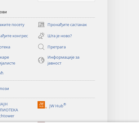
кови
ажите посету
Пронађите састанак
(отвара
нови
ађите конгрес
Шта је ново?
прозор)
отека
Претрага
екаре
Информације за
ијалисте
јавност
оћ
лози
АЈН
®
JW Hub
(отвара
ЛИОТЕКА
нови
chtower
прозор)
®
®
ibrary
Watchtower Library