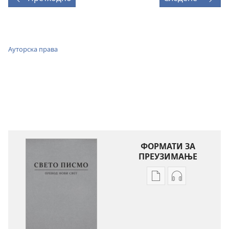
Ауторска права
ФОРМАТИ ЗА
ПРЕУЗИМАЊЕ
Формати
Формати
за
за
преузимање
преузимање
електронских
аудио-