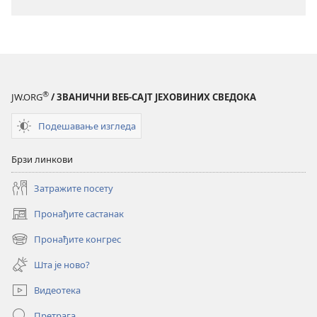
®
JW.ORG
/ ЗВАНИЧНИ ВЕБ-САЈТ ЈЕХОВИНИХ СВЕДОКА
Подешавање изгледа
Брзи линкови
Затражите посету
Пронађите састанак
(отвара
нови
Пронађите конгрес
(отвара
прозор)
нови
Шта је ново?
прозор)
Видеотека
Претрага