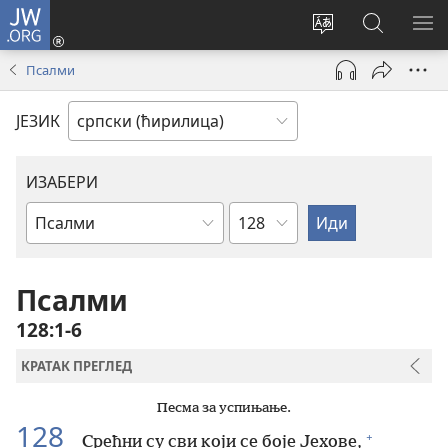
JW.ORG
Пријава
(отвара
Промени
Претрага
ПР
нови
језик
сајта
МЕ
Псалми
прозор)
сајта
JW.ORG
ЈЕЗИК
ИЗАБЕРИ
Поглавље
Библијска
књига
Псалми
128:1-6
КРАТАК ПРЕГЛЕД
Песма за успињање.
128
+
Срећни су сви који се боје Јехове,