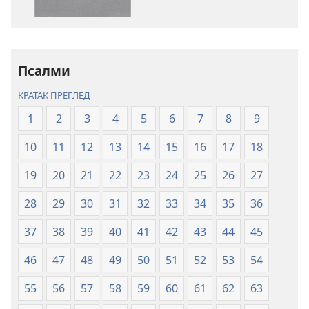
публикација
садржаја
Свето
Свето
писмо
писмо
–
–
превод
превод
Псалми
Нови
Нови
КРАТАК ПРЕГЛЕД
свет
свет
(ревидирано
(ревидирано
1
2
3
4
5
6
7
8
9
издање
издање
10
11
12
13
14
15
16
17
18
из
из
2019)
2019)
19
20
21
22
23
24
25
26
27
28
29
30
31
32
33
34
35
36
37
38
39
40
41
42
43
44
45
46
47
48
49
50
51
52
53
54
55
56
57
58
59
60
61
62
63