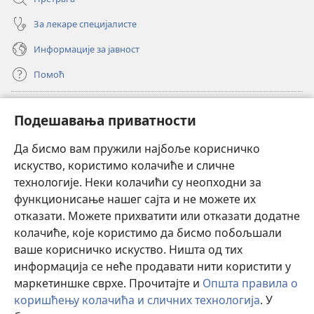
За лекаре специјалисте
Информације за јавност
Помоћ
Прилози
(отвара
Подешавања приватности
нови
прозор)
Да бисмо вам пружили најбоље корисничко
ОНЛАЈН БИБЛИОТЕКА Watchtower
(отвара
искуство, користимо колачиће и сличне
нови
®
JW Hub
технологије. Неки колачићи су неопходни за
прозор)
(отвара
функционисање нашег сајта и не можете их
нови
®
JW Library
прозор)
отказати. Можете прихватити или отказати додатне
колачиће, које користимо да бисмо побољшали
®
Watchtower Library
ваше корисничко искуство. Ништа од тих
информација се неће продавати нити користити у
маркетиншке сврхе. Прочитајте и
Општа правила о
коришћењу колачића и сличних технологија
. У