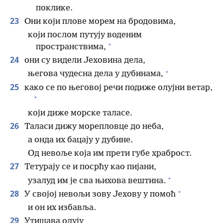
поклике.
23
Они који плове морем на бродовима,
који послом путују воденим
+
пространствима,
24
они су видели Јеховина дела,
+
његова чудесна дела у дубинама,
25
како се по његовој речи подиже олујни ветар,
+
који диже морске таласе.
26
Таласи дижу морепловце до неба,
а онда их бацају у дубине.
Од невоље која им прети губе храброст.
27
Тетурају се и посрћу као пијани,
+
узалуд им је сва њихова вештина.
+
28
У својој невољи зову Јехову у помоћ
и он их избавља.
29
Утишава олују