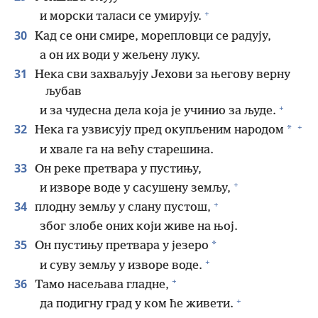
+
и морски таласи се умирују.
30
Кад се они смире, морепловци се радују,
а он их води у жељену луку.
31
Нека сви захваљују Јехови за његову верну
љубав
+
и за чудесна дела која је учинио за људе.
+
32
*
Нека га узвисују пред окупљеним народом
и хвале га на већу старешина.
33
Он реке претвара у пустињу,
+
и изворе воде у сасушену земљу,
+
34
плодну земљу у слану пустош,
због злобе оних који живе на њој.
35
*
Он пустињу претвара у језеро
+
и суву земљу у изворе воде.
+
36
Тамо насељава гладне,
+
да подигну град у ком ће живети.