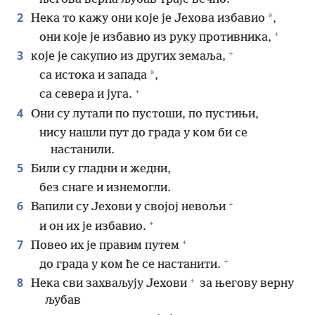
2
*
Нека то кажу они које је Јехова избавио
,
+
они које је избавио из руку противника,
+
3
које је сакупио из других земаља,
*
са истока и запада
,
+
са севера и југа.
4
Они су лутали по пустоши, по пустињи,
нису нашли пут до града у ком би се
настанили.
5
Били су гладни и жедни,
без снаге и изнемогли.
+
6
Вапили су Јехови у својој невољи
+
и он их је избавио.
+
7
Повео их је правим путем
+
до града у ком ће се настанити.
+
8
Нека сви захваљују Јехови
за његову верну
љубав