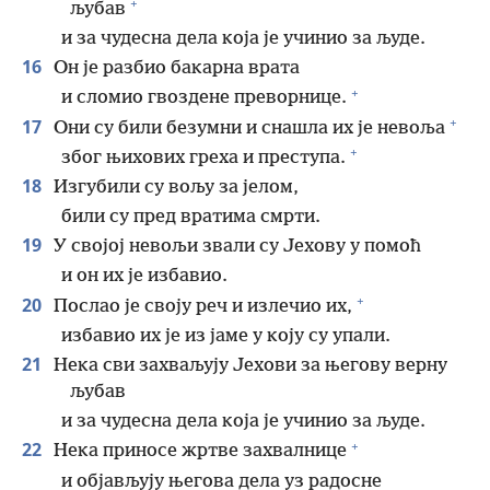
+
љубав
и за чудесна дела која је учинио за људе.
16
Он је разбио бакарна врата
+
и сломио гвоздене преворнице.
+
17
Они су били безумни и снашла их је невоља
+
због њихових греха и преступа.
18
Изгубили су вољу за јелом,
били су пред вратима смрти.
19
У својој невољи звали су Јехову у помоћ
и он их је избавио.
+
20
Послао је своју реч и излечио их,
избавио их је из јаме у коју су упали.
21
Нека сви захваљују Јехови за његову верну
љубав
и за чудесна дела која је учинио за људе.
+
22
Нека приносе жртве захвалнице
и објављују његова дела уз радосне