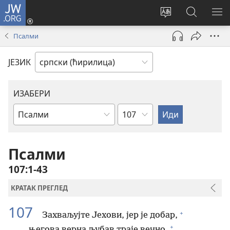
JW.ORG
Пријава
(отвара
Промени
Претрага
ПР
нови
језик
сајта
МЕ
Псалми
прозор)
сајта
JW.ORG
ЈЕЗИК
ИЗАБЕРИ
Поглавље
Библијска
књига
Псалми
107:1-43
КРАТАК ПРЕГЛЕД
107
+
Захваљујте Јехови, јер је добар,
+
његова верна љубав траје вечно.