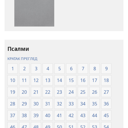
преузимање
преузимање
електронских
аудио-
публикација
садржаја
Свето
Свето
писмо
писмо
–
–
превод
превод
Псалми
Нови
Нови
КРАТАК ПРЕГЛЕД
свет
свет
(ревидирано
(ревидирано
1
2
3
4
5
6
7
8
9
издање
издање
10
11
12
13
14
15
16
17
18
из
из
2019)
2019)
19
20
21
22
23
24
25
26
27
28
29
30
31
32
33
34
35
36
37
38
39
40
41
42
43
44
45
46
47
48
49
50
51
52
53
54