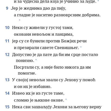
+
и за чудесна дела која је учинио за људе.
9
Јер је жеднима дао да пију,
а гладне је наситио разноврсним добрима.
+
10
Неки су живели у густој тами,
оковани невољом и ланцима,
11
јер су се бунили против Божјих речи
+
и презирали савете Свевишњег.
12
Допустио је да пате да би им срце постало
+
понизно.
Посртали су, а није било никога да им
помогне.
13
У својој невољи звали су Јехову у помоћ
и он их је избавио.
14
Извео их је из густе таме,
+
сломио је њихове окове.
15
Нека сви захваљују Јехови за његову верну