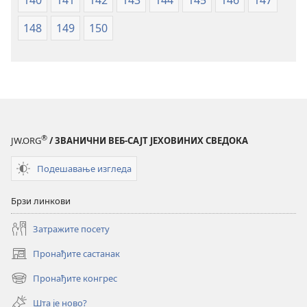
140
141
142
143
144
145
146
147
148
149
150
®
JW.ORG
/ ЗВАНИЧНИ ВЕБ-САЈТ ЈЕХОВИНИХ СВЕДОКА
Подешавање изгледа
Брзи линкови
Затражите посету
Пронађите састанак
(отвара
нови
Пронађите конгрес
(отвара
прозор)
нови
Шта је ново?