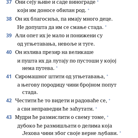
+
37
Они сеју њиве и саде винограде
+
који им доносе обилан род.
38
Он их благосиља, па имају много деце.
+
Не допушта да им се смање стада.
39
Али опет их је мало и понижени су
од угњетавања, невоље и туге.
40
Он излива презир на великаше
и пушта их да лутају по пустоши у којој
+
нема путева.
+
41
Сиромашног штити од угњетавања,
а његову породицу чини бројном попут
стада.
+
42
Честити ће то видети и радоваће се,
+
а сви неправедни ће заћутати.
+
43
Мудри ће размислити о свему томе,
дубоко ће размишљати о делима која
+
Јехова чини због своје верне љубави.