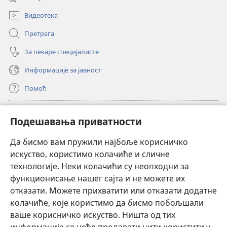
прозор)
Видеотека
Претрага
За лекаре специјалисте
Информације за јавност
Помоћ
Прилози
(отвара
Подешавања приватности
нови
прозор)
Да бисмо вам пружили најбоље корисничко
ОНЛАЈН БИБЛИОТЕКА Watchtower
(отвара
искуство, користимо колачиће и сличне
нови
®
JW Hub
технологије. Неки колачићи су неопходни за
прозор)
(отвара
функционисање нашег сајта и не можете их
нови
®
JW Library
прозор)
отказати. Можете прихватити или отказати додатне
колачиће, које користимо да бисмо побољшали
®
Watchtower Library
ваше корисничко искуство. Ништа од тих