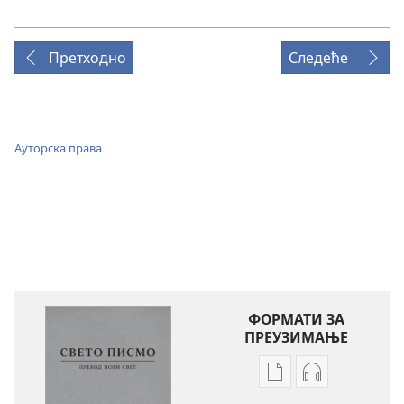
Претходно
Следеће
Ауторска права
ФОРМАТИ ЗА
ПРЕУЗИМАЊЕ
Формати
Формати
за
за