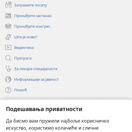
Затражите посету
Пронађите састанак
(отвара
нови
Пронађите конгрес
(отвара
прозор)
нови
Шта је ново?
прозор)
Видеотека
Претрага
За лекаре специјалисте
Информације за јавност
Помоћ
Прилози
(отвара
Подешавања приватности
нови
прозор)
Да бисмо вам пружили најбоље корисничко
ОНЛАЈН БИБЛИОТЕКА Watchtower
(отвара
искуство, користимо колачиће и сличне
нови