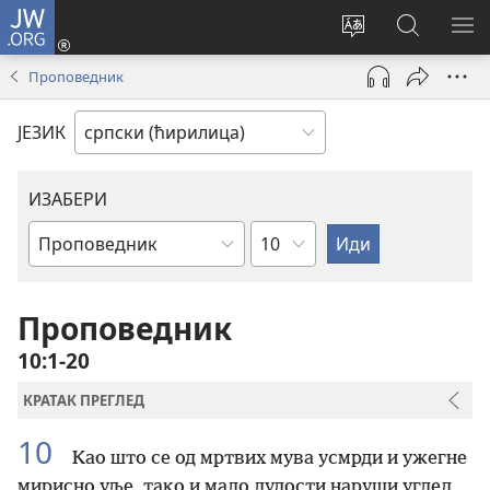
JW.ORG
Пријава
(отвара
Промени
Претрага
ПР
нови
језик
сајта
МЕ
Проповедник
прозор)
сајта
JW.ORG
ЈЕЗИК
ИЗАБЕРИ
Поглавље
Библијска
књига
Проповедник
10:1-20
КРАТАК ПРЕГЛЕД
10
Као што се од мртвих мува усмрди и ужегне
мирисно уље, тако и мало лудости наруши углед