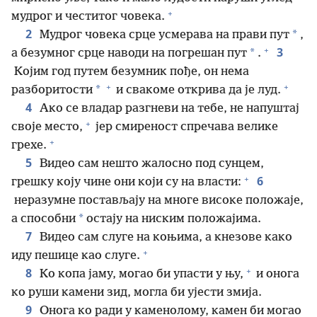
+
мудрог и честитог човека.
2
*
Мудрог човека срце усмерава на прави пут
,
+
3
*
а безумног срце наводи на погрешан пут
.
Којим год путем безумник пође, он нема
+
+
*
разборитости
и свакоме открива да је луд.
4
Ако се владар разгневи на тебе, не напуштај
+
своје место,
јер смиреност спречава велике
+
грехе.
5
Видео сам нешто жалосно под сунцем,
+
6
грешку коју чине они који су на власти:
неразумне постављају на многе високе положаје,
*
а способни
остају на ниским положајима.
7
Видео сам слуге на коњима, а кнезове како
+
иду пешице као слуге.
+
8
Ко копа јаму, могао би упасти у њу,
и онога
ко руши камени зид, могла би ујести змија.
9
Онога ко ради у каменолому, камен би могао