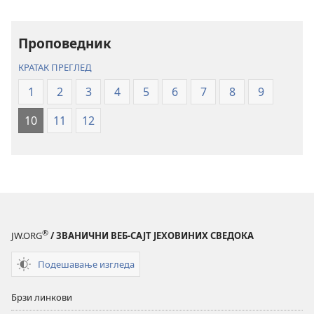
писмо
писмо
–
–
превод
превод
Проповедник
Нови
Нови
КРАТАК ПРЕГЛЕД
свет
свет
(ревидирано
(ревидирано
1
2
3
4
5
6
7
8
9
издање
издање
10
11
12
из
из
2019)
2019)
®
JW.ORG
/ ЗВАНИЧНИ ВЕБ-САЈТ ЈЕХОВИНИХ СВЕДОКА
Подешавање изгледа
Брзи линкови