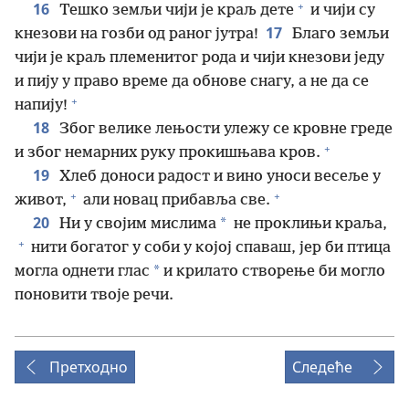
+
16
Тешко земљи чији је краљ дете
и чији су
17
кнезови на гозби од раног јутра!
Благо земљи
чији је краљ племенитог рода и чији кнезови једу
и пију у право време да обнове снагу, а не да се
+
напију!
18
Због велике лењости улежу се кровне греде
+
и због немарних руку прокишњава кров.
19
Хлеб доноси радост и вино уноси весеље у
+
+
живот,
али новац прибавља све.
20
*
Ни у својим мислима
не проклињи краља,
+
нити богатог у соби у којој спаваш, јер би птица
*
могла однети глас
и крилато створење би могло
поновити твоје речи.
Претходно
Следеће