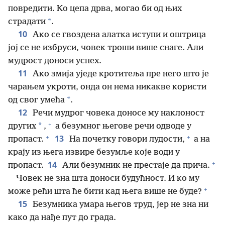
повредити. Ко цепа дрва, могао би од њих
*
страдати
.
10
Ако се гвоздена алатка иступи и оштрица
јој се не избруси, човек троши више снаге. Али
мудрост доноси успех.
11
Ако змија уједе кротитеља пре него што је
чарањем укроти, онда он нема никакве користи
*
од свог умећа
.
12
Речи мудрог човека доносе му наклоност
+
*
других
,
а безумног његове речи одводе у
+
+
13
пропаст.
На почетку говори лудости,
а на
крају из њега извире безумље које води у
+
14
пропаст.
Али безумник не престаје да прича.
Човек не зна шта доноси будућност. И ко му
+
може рећи шта ће бити кад њега више не буде?
15
Безумника умара његов труд, јер не зна ни
како да нађе пут до града.