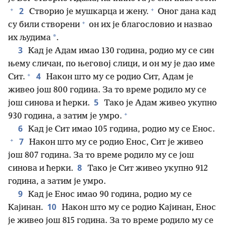
+
+
2
Створио је мушкарца и жену.
Оног дана кад
+
су били створени
он их је благословио и назвао
*
их људима
.
3
Кад је Адам имао 130 година, родио му се син
њему сличан, по његовој слици, и он му је дао име
+
4
Сит.
Након што му се родио Сит, Адам је
живео још 800 година. За то време родило му се
5
још синова и ћерки.
Тако је Адам живео укупно
+
930 година, а затим је умро.
6
Кад је Сит имао 105 година, родио му се Енос.
+
7
Након што му се родио Енос, Сит је живео
још 807 година. За то време родило му се још
8
синова и ћерки.
Тако је Сит живео укупно 912
година, а затим је умро.
9
Кад је Енос имао 90 година, родио му се
10
Кајинан.
Након што му се родио Кајинан, Енос
је живео још 815 година. За то време родило му се