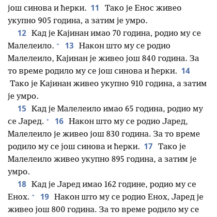
11
још синова и ћерки.
Тако је Енос живео
укупно 905 година, а затим је умро.
12
Кад је Кајинан имао 70 година, родио му се
+
13
Малелеило.
Након што му се родио
Малелеило, Кајинан је живео још 840 година. За
14
то време родило му се још синова и ћерки.
Тако је Кајинан живео укупно 910 година, а затим
је умро.
15
Кад је Малелеило имао 65 година, родио му
+
16
се Јаред.
Након што му се родио Јаред,
Малелеило је живео још 830 година. За то време
17
родило му се још синова и ћерки.
Тако је
Малелеило живео укупно 895 година, а затим је
умро.
18
Кад је Јаред имао 162 године, родио му се
+
19
Енох.
Након што му се родио Енох, Јаред је
живео још 800 година. За то време родило му се