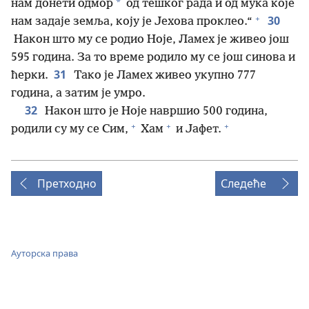
*
нам донети одмор
од тешког рада и од мука које
+
30
нам задаје земља, коју је Јехова проклео.“
Након што му се родио Ноје, Ламех је живео још
595 година. За то време родило му се још синова и
31
ћерки.
Тако је Ламех живео укупно 777
година, а затим је умро.
32
Након што је Ноје навршио 500 година,
+
+
+
родили су му се Сим,
Хам
и Јафет.
Претходно
Следеће
Ауторска права