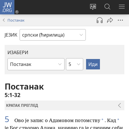
JW.ORG
Пријава
(отвара
Промени
Претрага
ПР
нови
језик
сајта
МЕ
Постанак
прозор)
сајта
JW.ORG
ЈЕЗИК
ИЗАБЕРИ
Поглавље
Библијска
књига
Постанак
5:1-32
КРАТАК ПРЕГЛЕД
5
*
*
Ово је запис о Адамовом потомству
. Кад
је Бог створио Адама, начинио га је сличним себи.