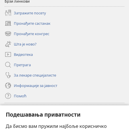
Брзи линкови
Затражите посету
Пронађите састанак
(отвара
нови
Пронађите конгрес
(отвара
прозор)
нови
Шта је ново?
прозор)
Видеотека
Претрага
За лекаре специјалисте
Информације за јавност
Помоћ
Прилози
(отвара
Подешавања приватности
нови
прозор)
Да бисмо вам пружили најбоље корисничко
ОНЛАЈН БИБЛИОТЕКА Watchtower
(отвара