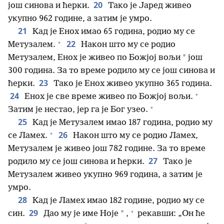
20
још синова и ћерки.
Тако је Јаред живео
укупно 962 године, а затим је умро.
21
Кад је Енох имао 65 година, родио му се
+
22
Метузалем.
Након што му се родио
*
Метузалем, Енох је живео по Божјој вољи
још
300 година. За то време родило му се још синова и
23
ћерки.
Тако је Енох живео укупно 365 година.
+
24
Енох је све време живео по Божјој вољи.
+
Затим је нестао, јер га је Бог узео.
25
Кад је Метузалем имао 187 година, родио му
+
26
се Ламех.
Након што му се родио Ламех,
Метузалем је живео још 782 године. За то време
27
родило му се још синова и ћерки.
Тако је
Метузалем живео укупно 969 година, а затим је
умро.
28
Кад је Ламех имао 182 године, родио му се
+
29
*
син.
Дао му је име Ноје
,
рекавши: „Он ће