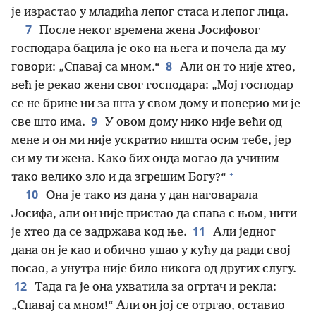
је израстао у младића лепог стаса и лепог лица.
7
После неког времена жена Јосифовог
господара бацила је око на њега и почела да му
8
говори: „Спавај са мном.“
Али он то није хтео,
већ је рекао жени свог господара: „Мој господар
се не брине ни за шта у свом дому и поверио ми је
9
све што има.
У овом дому нико није већи од
мене и он ми није ускратио ништа осим тебе, јер
си му ти жена. Како бих онда могао да учиним
+
тако велико зло и да згрешим Богу?“
10
Она је тако из дана у дан наговарала
Јосифа, али он није пристао да спава с њом, нити
11
је хтео да се задржава код ње.
Али једног
дана он је као и обично ушао у кућу да ради свој
посао, а унутра није било никога од других слугу.
12
Тада га је она ухватила за огртач и рекла:
„Спавај са мном!“ Али он јој се отргао, оставио