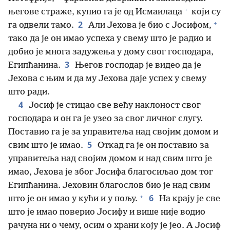
+
његове страже, купио га је од Исмаилаца
који су
+
2
га одвели тамо.
Али Јехова је био с Јосифом,
тако да је он имао успеха у свему што је радио и
добио је многа задужења у дому свог господара,
3
Египћанина.
Његов господар је видео да је
Јехова с њим и да му Јехова даје успех у свему
што ради.
4
Јосиф је стицао све већу наклоност свог
господара и он га је узео за свог личног слугу.
Поставио га је за управитеља над својим домом и
5
свим што је имао.
Откад га је он поставио за
управитеља над својим домом и над свим што је
имао, Јехова је због Јосифа благосиљао дом тог
Египћанина. Јеховин благослов био је над свим
+
6
што је он имао у кући и у пољу.
На крају је све
што је имао поверио Јосифу и више није водио
рачуна ни о чему, осим о храни коју је јео. А Јосиф