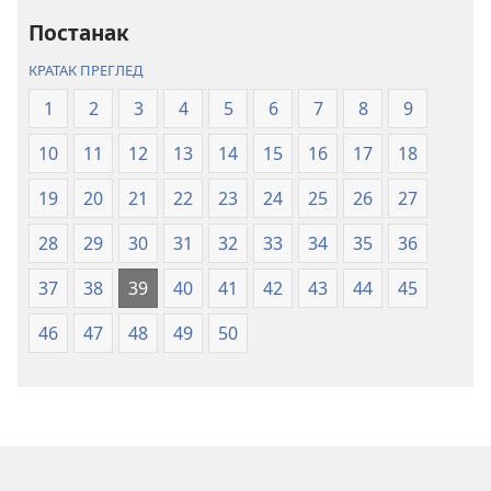
–
–
превод
превод
Постанак
Нови
Нови
КРАТАК ПРЕГЛЕД
свет
свет
(ревидирано
(ревидирано
1
2
3
4
5
6
7
8
9
издање
издање
10
11
12
13
14
15
16
17
18
из
из
2019)
2019)
19
20
21
22
23
24
25
26
27
28
29
30
31
32
33
34
35
36
37
38
39
40
41
42
43
44
45
46
47
48
49
50