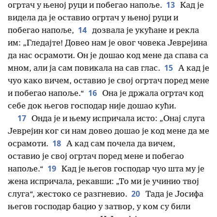
13
огртач у њеној руци и побегао напоље.
Кад је
видела да је оставио огртач у њеној руци и
14
побегао напоље,
дозвала је укућане и рекла
им: „Гледајте! Довео нам је овог човека Јеврејина
да нас осрамоти. Он је дошао код мене да спава са
15
мном, али ја сам повикала на сав глас.
А кад је
чуо како вичем, оставио је свој огртач поред мене
16
и побегао напоље.“
Она је држала огртач код
себе док његов господар није дошао кући.
17
Онда је и њему испричала исто: „Онај слуга
Јеврејин ког си нам довео дошао је код мене да ме
18
осрамоти.
А кад сам почела да вичем,
оставио је свој огртач поред мене и побегао
19
напоље.“
Кад је његов господар чуо шта му је
жена испричала, рекавши: „То ми је учинио твој
20
слуга“, жестоко се разгневио.
Тада је Јосифа
његов господар бацио у затвор, у ком су били