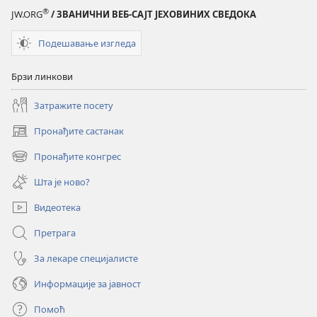
®
JW.ORG
/ ЗВАНИЧНИ ВЕБ-САЈТ ЈЕХОВИНИХ СВЕДОКА
Подешавање изгледа
Брзи линкови
Затражите посету
Пронађите састанак
(отвара
нови
Пронађите конгрес
(отвара
прозор)
нови
Шта је ново?
прозор)
Видеотека
Претрага
За лекаре специјалисте
Информације за јавност
Помоћ