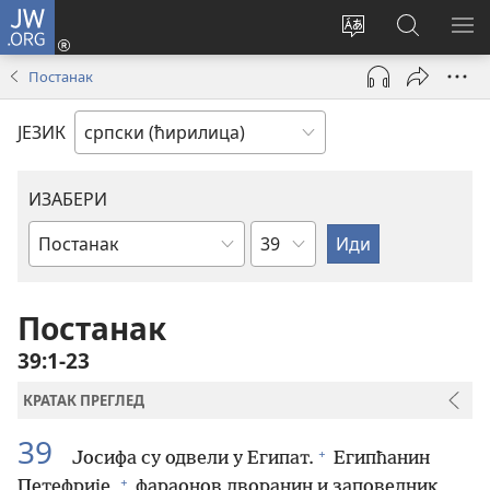
JW.ORG
Пријава
(отвара
Промени
Претрага
ПР
нови
језик
сајта
МЕ
Постанак
прозор)
сајта
JW.ORG
ЈЕЗИК
ИЗАБЕРИ
Поглавље
Библијска
књига
Постанак
39:1-23
КРАТАК ПРЕГЛЕД
39
+
Јосифа су одвели у Египат.
Египћанин
+
Петефрије,
фараонов дворанин и заповедник