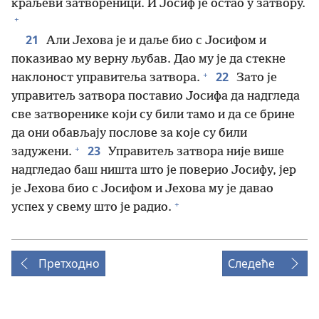
краљеви затвореници. И Јосиф је остао у затвору.
+
21
Али Јехова је и даље био с Јосифом и
показивао му верну љубав. Дао му је да стекне
+
22
наклоност управитеља затвора.
Зато је
управитељ затвора поставио Јосифа да надгледа
све затворенике који су били тамо и да се брине
да они обављају послове за које су били
+
23
задужени.
Управитељ затвора није више
надгледао баш ништа што је поверио Јосифу, јер
је Јехова био с Јосифом и Јехова му је давао
+
успех у свему што је радио.
Претходно
Следеће