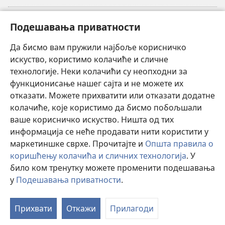
Прилози
(отвара
Подешавања приватности
нови
прозор)
Да бисмо вам пружили најбоље корисничко
ОНЛАЈН БИБЛИОТЕКА Watchtower
(отвара
искуство, користимо колачиће и сличне
нови
®
JW Hub
технологије. Неки колачићи су неопходни за
прозор)
(отвара
функционисање нашег сајта и не можете их
нови
®
JW Library
прозор)
отказати. Можете прихватити или отказати додатне
колачиће, које користимо да бисмо побољшали
®
Watchtower Library
ваше корисничко искуство. Ништа од тих
информација се неће продавати нити користити у
маркетиншке сврхе. Прочитајте и
Општа правила о
коришћењу колачића и сличних технологија
. У
било ком тренутку можете променити подешавања
Copyright
© 2026 Watch Tower Bible and Tract Society of Pennsylvania.
ПРАВИЛА КОРИШЋЕЊА
|
ПРИВАТНОСТ
|
ПОДЕШАВАЊЕ
у
Подешавања приватности
.
П
ПРИВАТНОСТИ
са
Прихвати
Откажи
Прилагоди