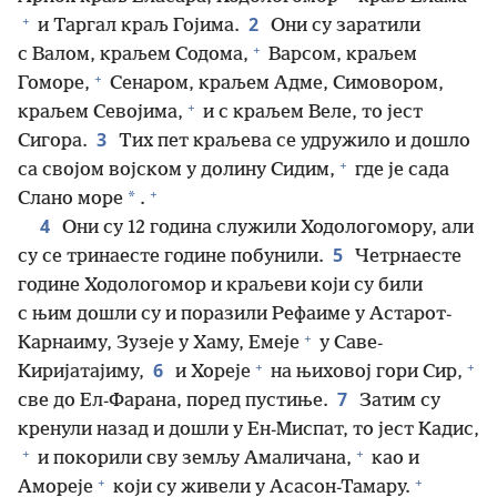
+
2
и Таргал краљ Гојима.
Они су заратили
+
с Валом, краљем Содома,
Варсом, краљем
+
Гоморе,
Сенаром, краљем Адме, Симовором,
+
краљем Севојима,
и с краљем Веле, то јест
3
Сигора.
Тих пет краљева се удружило и дошло
+
са својом војском у долину Сидим,
где је сада
+
*
Слано море
.
4
Они су 12 година служили Ходологомору, али
5
су се тринаесте године побунили.
Четрнаесте
године Ходологомор и краљеви који су били
с њим дошли су и поразили Рефаиме у Астарот-
+
Карнаиму, Зузеје у Хаму, Емеје
у Саве-
+
+
6
Киријатајиму,
и Хореје
на њиховој гори Сир,
7
све до Ел-Фарана, поред пустиње.
Затим су
кренули назад и дошли у Ен-Миспат, то јест Кадис,
+
+
и покорили сву земљу Амаличана,
као и
+
+
Амореје
који су живели у Асасон-Тамару.