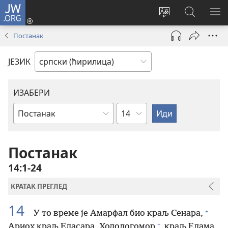
JW.ORG
Пријава
(отвара
Промени
Претрага
ПР
нови
језик
сајта
МЕ
Постанак
прозор)
сајта
JW.ORG
ЈЕЗИК
ИЗАБЕРИ
Поглавље
Библијска
књига
Постанак
14:1-24
КРАТАК ПРЕГЛЕД
14
+
У то време је Амарфал био краљ Сенара,
+
Ариох краљ Еласара, Ходологомор
краљ Елама