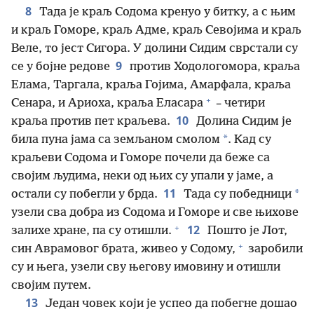
8
Тада је краљ Содома кренуо у битку, а с њим
и краљ Гоморе, краљ Адме, краљ Севојима и краљ
Веле, то јест Сигора. У долини Сидим сврстали су
9
се у бојне редове
против Ходологомора, краља
Елама, Таргала, краља Гојима, Амарфала, краља
+
Сенара, и Ариоха, краља Еласара
– четири
10
краља против пет краљева.
Долина Сидим је
*
била пуна јама са земљаном смолом
. Кад су
краљеви Содома и Гоморе почели да беже са
својим људима, неки од њих су упали у јаме, а
11
*
остали су побегли у брда.
Тада су победници
узели сва добра из Содома и Гоморе и све њихове
+
12
залихе хране, па су отишли.
Пошто је Лот,
+
син Аврамовог брата, живео у Содому,
заробили
су и њега, узели сву његову имовину и отишли
својим путем.
13
Један човек који је успео да побегне дошао