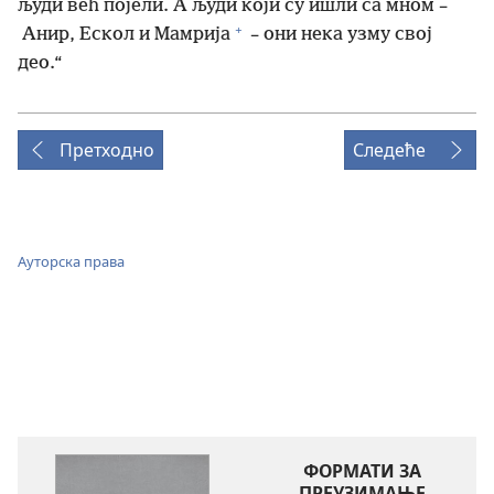
људи већ појели. А људи који су ишли са мном –
+
Анир, Ескол и Мамрија
– они нека узму свој
део.“
Претходно
Следеће
Ауторска права
ФОРМАТИ ЗА
ПРЕУЗИМАЊЕ