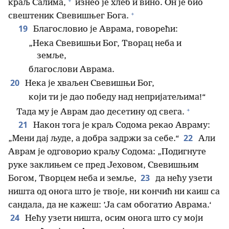
+
краљ Салима,
изнео је хлеб и вино. Он је био
+
свештеник Свевишњег Бога.
19
Благословио је Аврама, говорећи:
„Нека Свевишњи Бог, Творац неба и
земље,
благослови Аврама.
20
Нека је хваљен Свевишњи Бог,
који ти је дао победу над непријатељима!“
+
Тада му је Аврам дао десетину од свега.
21
Након тога је краљ Содома рекао Авраму:
22
„Мени дај људе, а добра задржи за себе.“
Али
Аврам је одговорио краљу Содома: „Подигнуте
руке заклињем се пред Јеховом, Свевишњим
23
Богом, Творцем неба и земље,
да нећу узети
ништа од онога што је твоје, ни кончић ни каиш са
сандала, да не кажеш: ’Ја сам обогатио Аврама.‘
24
Нећу узети ништа, осим онога што су моји