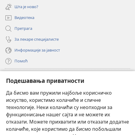
нови
Шта је ново?
прозор)
Видеотека
Претрага
За лекаре специјалисте
Информације за јавност
Помоћ
Прилози
(отвара
Подешавања приватности
нови
прозор)
Да бисмо вам пружили најбоље корисничко
ОНЛАЈН БИБЛИОТЕКА Watchtower
(отвара
искуство, користимо колачиће и сличне
нови
®
JW Hub
технологије. Неки колачићи су неопходни за
прозор)
(отвара
функционисање нашег сајта и не можете их
нови
®
JW Library
прозор)
отказати. Можете прихватити или отказати додатне
колачиће, које користимо да бисмо побољшали
®
Watchtower Library