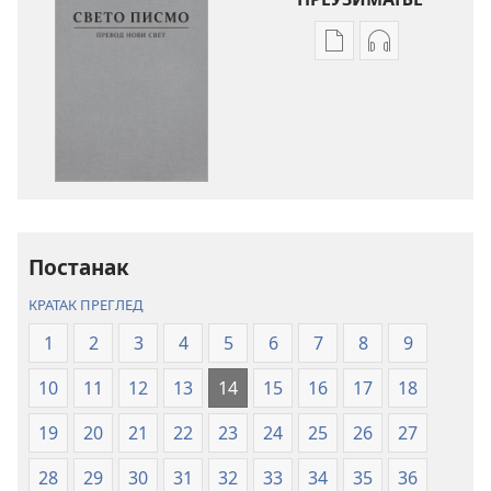
Формати
Формати
за
за
преузимање
преузимање
електронских
аудио-
публикација
садржаја
Свето
Свето
писмо
писмо
–
–
превод
превод
Постанак
Нови
Нови
КРАТАК ПРЕГЛЕД
свет
свет
(ревидирано
(ревидирано
1
2
3
4
5
6
7
8
9
издање
издање
10
11
12
13
14
15
16
17
18
из
из
2019)
2019)
19
20
21
22
23
24
25
26
27
28
29
30
31
32
33
34
35
36