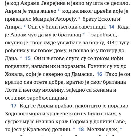
је код Аврама Јеврејина и јавио му шта се десило.
*
Аврам је тада живео
код великог дрвећа које је
+
припадало Мамрији Амореју,
брату Ескола и
+
14
Анира.
Они су били његови савезници.
Када
+
*
је Аврам чуо да му је братанац
заробљен,
окупио је своје људе увежбане за борбу, 318 слугу
рођених у његовом дому, и пошао је у потеру до
+
15
Дана.
Он и његове слуге су се током ноћи
поделили, напали их и поразили. Гонили су их до
16
Ховала, који је северно од Дамаска.
Тако је он
вратио сва отета добра, вратио је свог братанца
Лота и његову имовину, заједно са женама и
осталим заробљеницима.
17
Кад се Аврам враћао, након што је поразио
Ходологомора и краљеве који су били с њим, у
сусрет му је изашао краљ Содома у долини Саве,
+
+
18
то јест у Краљевој долини.
Мелхиседек,