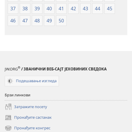
37
38
39
40
41
42
43
44
45
46
47
48
49
50
®
JW.ORG
/ ЗВАНИЧНИ ВЕБ-САЈТ ЈЕХОВИНИХ СВЕДОКА
Подешавање изгледа
Брзи линкови
Затражите посету
Пронађите састанак
(отвара
нови
Пронађите конгрес
(отвара
прозор)