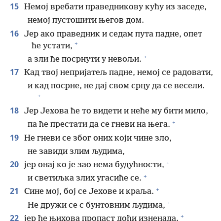
15
Немој вребати праведникову кућу из заседе,
немој пустошити његов дом.
16
Јер ако праведник и седам пута падне, опет
+
ће устати,
+
а зли ће посрнути у невољи.
17
Кад твој непријатељ падне, немој се радовати,
и кад посрне, не дај свом срцу да се весели.
+
18
Јер Јехова ће то видети и неће му бити мило,
+
па ће престати да се гневи на њега.
19
Не гневи се због оних који чине зло,
не завиди злим људима,
+
20
јер онај ко је зао нема будућности,
+
и светиљка злих угасиће се.
+
21
Сине мој, бој се Јехове и краља.
+
Не дружи се с бунтовним људима,
+
22
јер ће њихова пропаст доћи изненада.