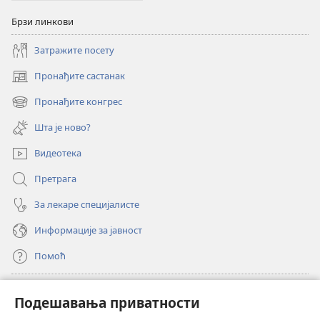
Брзи линкови
Затражите посету
Пронађите састанак
(отвара
нови
Пронађите конгрес
(отвара
прозор)
нови
Шта је ново?
прозор)
Видеотека
Претрага
За лекаре специјалисте
Информације за јавност
Помоћ
Прилози
(отвара
Подешавања приватности
нови