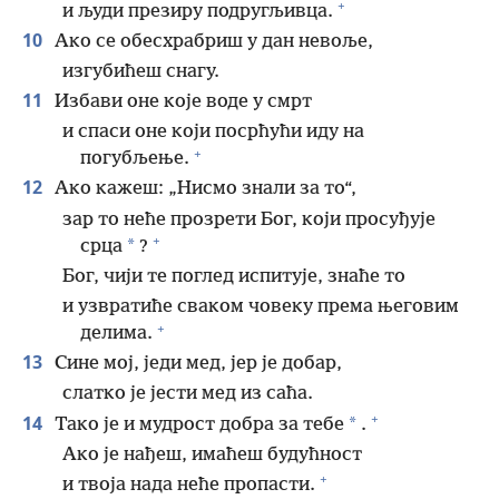
+
и људи презиру подругљивца.
10
Ако се обесхрабриш у дан невоље,
изгубићеш снагу.
11
Избави оне које воде у смрт
и спаси оне који посрћући иду на
+
погубљење.
12
Ако кажеш: „Нисмо знали за то“,
зар то неће прозрети Бог, који просуђује
+
*
срца
?
Бог, чији те поглед испитује, знаће то
и узвратиће сваком човеку према његовим
+
делима.
13
Сине мој, једи мед, јер је добар,
слатко је јести мед из саћа.
+
14
*
Тако је и мудрост добра за тебе
.
Ако је нађеш, имаћеш будућност
+
и твоја нада неће пропасти.