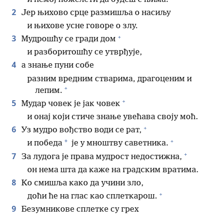
2
Јер њихово срце размишља о насиљу
и њихове усне говоре о злу.
+
3
Мудрошћу се гради дом
и разборитошћу се утврђује,
4
а знање пуни собе
разним вредним стварима, драгоценим и
+
лепим.
+
5
Мудар човек је јак човек
и онај који стиче знање увећава своју моћ.
+
6
Уз мудро вођство води се рат,
+
*
и победа
је у мноштву саветника.
+
7
За лудога је права мудрост недостижна,
он нема шта да каже на градским вратима.
8
Ко смишља како да учини зло,
+
доћи ће на глас као сплеткарош.
9
Безумникове сплетке су грех