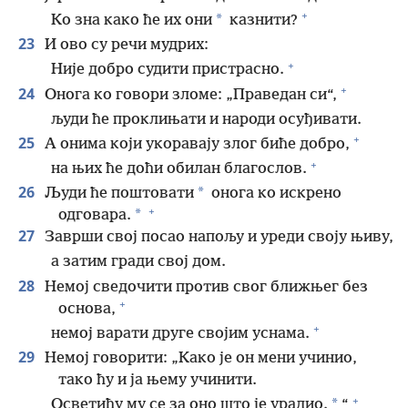
+
*
Ко зна како ће их они
казнити?
23
И ово су речи мудрих:
+
Није добро судити пристрасно.
+
24
Онога ко говори зломе: „Праведан си“,
људи ће проклињати и народи осуђивати.
+
25
А онима који укоравају злог биће добро,
+
на њих ће доћи обилан благослов.
26
*
Људи ће поштовати
онога ко искрено
+
*
одговара.
27
Заврши свој посао напољу и уреди своју њиву,
а затим гради свој дом.
28
Немој сведочити против свог ближњег без
+
основа,
+
немој варати друге својим уснама.
29
Немој говорити: „Како је он мени учинио,
тако ћу и ја њему учинити.
+
*
Осветићу му се за оно што је урадио.
“