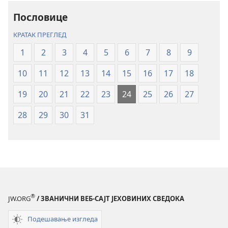
–
–
превод
превод
Пословице
Нови
Нови
КРАТАК ПРЕГЛЕД
свет
свет
(ревидирано
(ревидирано
1
2
3
4
5
6
7
8
9
издање
издање
10
11
12
13
14
15
16
17
18
из
из
2019)
2019)
19
20
21
22
23
24
25
26
27
28
29
30
31
®
JW.ORG
/ ЗВАНИЧНИ ВЕБ-САЈТ ЈЕХОВИНИХ СВЕДОКА
Подешавање изгледа