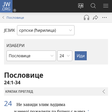
JW.ORG
Пријава
(отвара
Промени
Претрага
ПР
нови
језик
сајта
МЕ
Пословице
прозор)
сајта
JW.ORG
ЈЕЗИК
ИЗАБЕРИ
Поглавље
Библијска
књига
Пословице
24:1-34
КРАТАК ПРЕГЛЕД
24
Не завиди злим људима
+
и немој пожелети да будеш с њима.