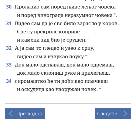
+
30
Пролазио сам поред њиве лењог човека
*
и поред винограда неразумног човека
.
31
Видео сам да је све било зарасло у коров.
Све су прекриле коприве
+
и камени зид био је срушен.
32
А ја сам то гледао и узео к срцу,
*
видео сам и извукао поуку
:
33
Док мало одспаваш, док мало одремаш,
док мало склопиш руке и прилегнеш,
34
сиромаштво ће ти доћи као пљачкаш
+
и оскудица као наоружан човек.
Претходно
Следеће