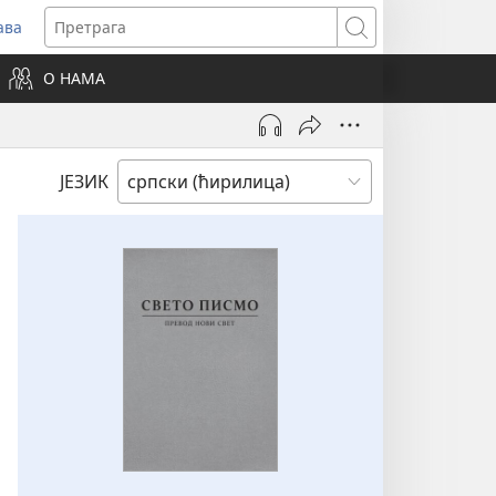
ава
вара
Претрага
ви
О НАМА
зор)
ЈЕЗИК