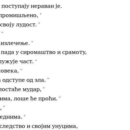
 поступају нераван је.
+
 промишљено,
+
своју лудост.
+
+
 излечење.
, пада у сиромаштво и срамоту,
+
лужује част.
+
овека,
+
 одступе од зла.
+
постаће мудар,
+
нима, лоше ће проћи.
+
,
+
веднима.
ледство и својим унуцима,