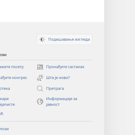
Подешавање изгледа
кови
ажите посету
Пронађите састанак
(отвара
нови
ађите конгрес
Шта је ново?
прозор)
отека
Претрага
екаре
Информације за
ијалисте
јавност
оћ
лози