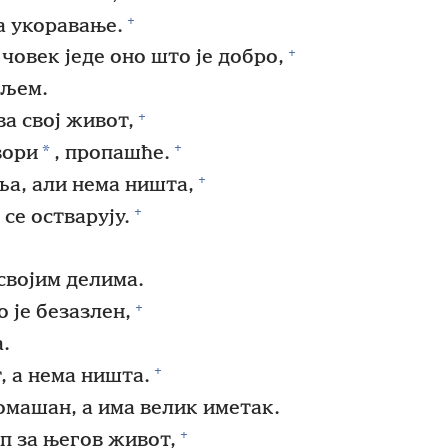
+
а укоравање.
+
човек једе оно што је добро,
иљем.
+
ва свој живот,
+
*
вори
, пропашће.
+
а, али нема ништа,
+
се остварују.
 својим делима.
+
 је безазлен,
.
+
, а нема ништа.
ромашан, а има велик иметак.
+
п за његов живот,