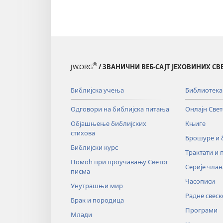
®
JW.ORG
/ ЗВАНИЧНИ ВЕБ-САЈТ ЈЕХОВИНИХ С
Библијска учења
Библиотека
Одговори на библијска питања
Онлајн Све
Објашњење библијских
Књиге
стихова
Брошуре и
Библијски курс
Трактати и 
Помоћ при проучавању Светог
Серије члан
писма
Часописи
Унутрашњи мир
Радне свеск
Брак и породица
Програми
Млади