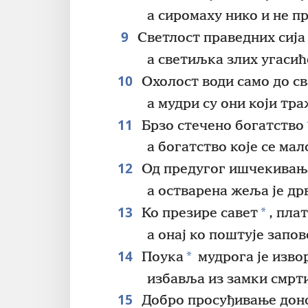
а сиромаху нико и не п
9
Светлост праведних сија 
а светиљка злих угасић
10
Охолост води само до св
а мудри су они који тра
11
Брзо стечено богатство
а богатство које се мал
12
Од предугог ишчекивањ
а остварена жеља је др
13
*
Ко презире савет
, пла
а онај ко поштује запов
14
*
Поука
мудрога је изво
избавља из замки смрт
15
Добро просуђивање доно