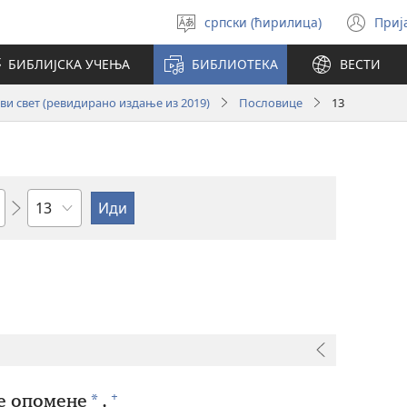
српски (ћирилица)
Приј
Изабери
(от
језик
но
БИБЛИЈСКА УЧЕЊА
БИБЛИОТЕКА
ВЕСТИ
про
и свет (ревидирано издање из 2019)
Пословице
13
Поглавље
+
*
е опомене
,