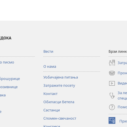
ВЕДОКА
Вести
Брзи лин
то писмо
Затр
О нама
Прон
(отвара
Уобичајена питања
 брошурице
нови
Виде
Затражите посету
прозор)
позивнице
За л
Контакт
ака
спец
Обиласци Бетела
Пом
Састанци
е
Спомен-свечаност
При
(отвара
Конгреси