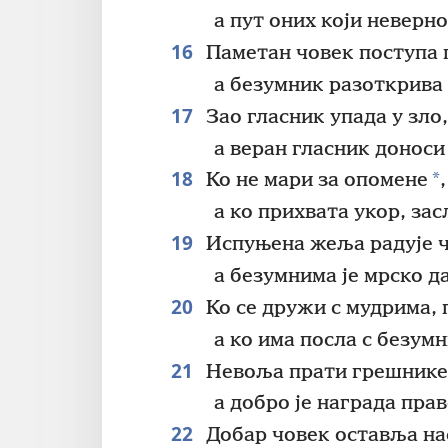
а пут оних који неверно
16
Паметан човек поступа
а безумник разоткрива 
17
Зао гласник упада у зло,
а веран гласник доноси
18
*
Ко не мари за опомене
а ко прихвата укор, зас
19
Испуњена жеља радује ч
а безумнима је мрско да
20
Ко се дружи с мудрима, 
а ко има посла с безум
21
Невоља прати грешнике
а добро је награда пра
22
Добар човек оставља нас