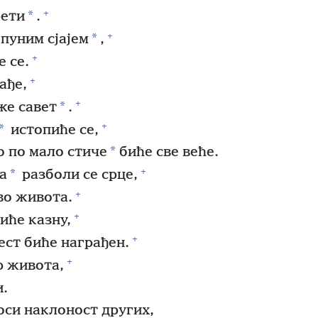
+
*
рети
.
+
*
пуним сјајем
,
+
е се.
+
ађе,
+
*
же савет
.
+
*
истопиће се,
*
о по мало стиче
биће све веће.
+
*
а
разболи се срце,
+
во живота.
+
тиће казну,
+
ест биће награђен.
+
р живота,
и.
си наклоност других,