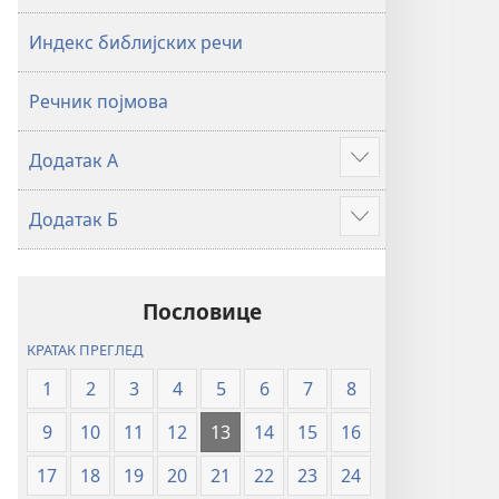
2019)
2019)
Индекс библијских речи
Речник појмова
Додатак А
Више
Додатак Б
Више
Пословице
КРАТАК ПРЕГЛЕД
1
2
3
4
5
6
7
8
9
10
11
12
13
14
15
16
17
18
19
20
21
22
23
24