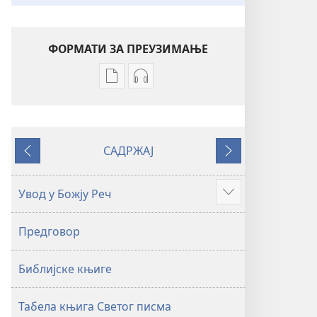
ФОРМАТИ ЗА ПРЕУЗИМАЊЕ
Формати
Формати
за
за
преузимање
преузимање
електронских
аудио-
САДРЖАЈ
публикација
садржаја
Претходно
Следеће
Свето
Свето
писмо
писмо
Увод у Божју Реч
Више
–
–
превод
превод
Предговор
Нови
Нови
свет
свет
Библијске књиге
(ревидирано
(ревидирано
издање
издање
из
из
Табела књига Светог писма