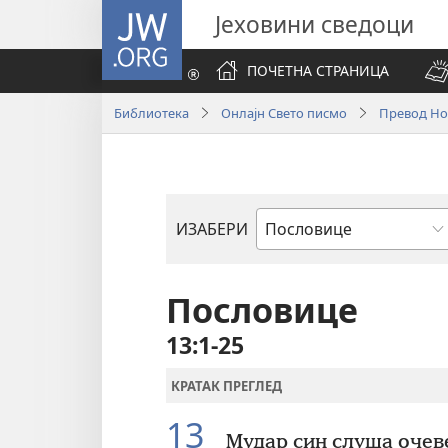
JW.ORG
Јеховини сведоци
ПОЧЕТНА СТРАНИЦА
Библиотека
Онлајн Свето писмо
Превод Нов
ИЗАБЕРИ
Библијска
књига
Пословице
13:1-25
КРАТАК ПРЕГЛЕД
13
Мудар син слуша очев