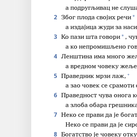
а подругљивац не слуш
2
*
Због плода својих речи
а издајица жуди за нас
3
*
Ко пази шта говори
, чу
а ко непромишљено го
4
Ленштина има много жељ
а вредном човеку жеље 
5
+
Праведник мрзи лаж,
а зао човек се срамоти
6
Праведност чува онога ко
а злоба обара грешника
7
Неко се прави да је богат
Неко се прави да је си
8
Богатство је човеку отку