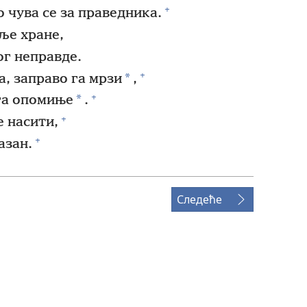
+
 чува се за праведника.
ље хране,
ог неправде.
+
*
а, заправо га мрзи
,
+
*
а опомиње
.
+
е насити,
+
азан.
Следеће