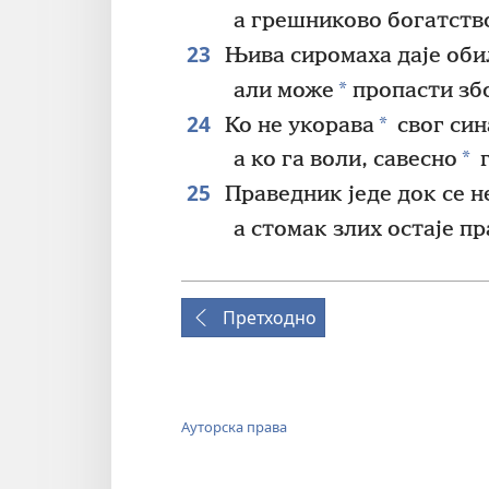
а грешниково богатство
23
Њива сиромаха даје оби
*
али може
пропасти зб
24
*
Ко не укорава
свог син
*
а ко га воли, савесно
г
25
Праведник једе док се н
а стомак злих остаје пр
Претходно
Ауторска права