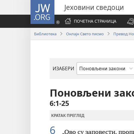
JW.ORG
Јеховини сведоци
ПОЧЕТНА СТРАНИЦА
Библиотека
Онлајн Свето писмо
Превод Нов
ИЗАБЕРИ
Библијска
књига
Поновљени зак
6:1-25
КРАТАК ПРЕГЛЕД
6
„Ово су заповести, пропи