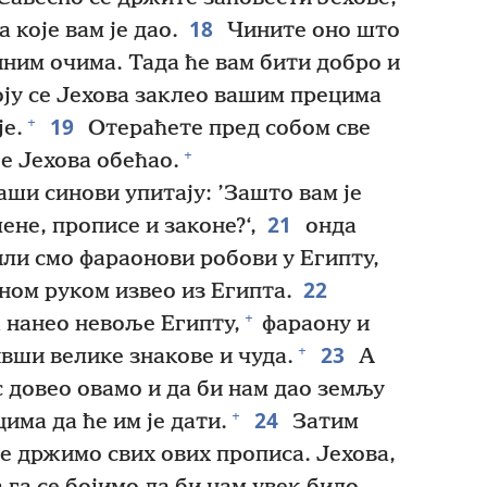
18
 које вам је дао.
Чините оно што
иним очима. Тада ће вам бити добро и
оју се Јехова заклео вашим прецима
19
+
је.
Отераћете пред собом све
+
је Јехова обећао.
аши синови упитају: ’Зашто вам је
21
ене, прописе и законе?‘,
онда
или смо фараонови робови у Египту,
22
ћном руком извео из Египта.
+
 нанео невоље Египту,
фараону и
23
+
вши велике знакове и чуда.
А
ас довео овамо и да би нам дао земљу
24
+
има да ће им је дати.
Затим
се држимо свих ових прописа. Јехова,