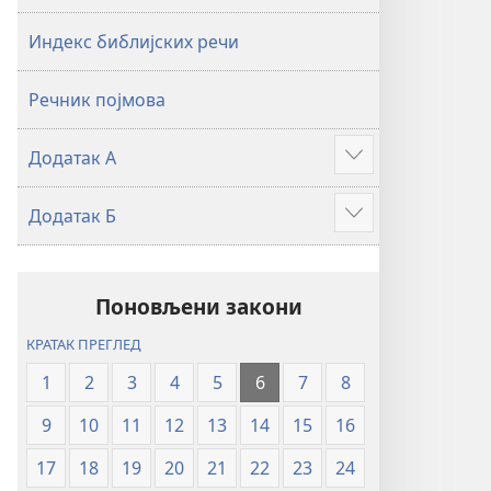
2019)
2019)
Индекс библијских речи
Речник појмова
Додатак А
Више
Додатак Б
Више
Поновљени закони
КРАТАК ПРЕГЛЕД
1
2
3
4
5
6
7
8
9
10
11
12
13
14
15
16
17
18
19
20
21
22
23
24