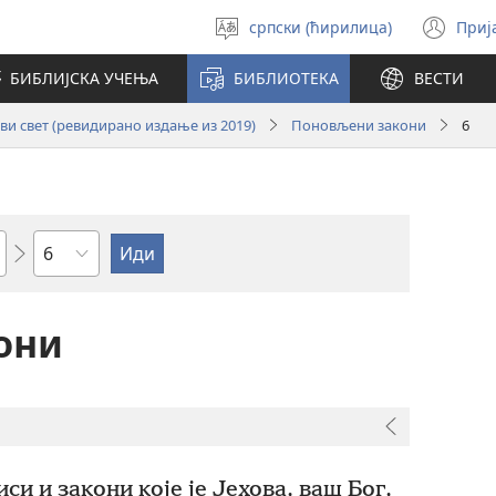
српски (ћирилица)
Приј
Изабери
(от
језик
но
БИБЛИЈСКА УЧЕЊА
БИБЛИОТЕКА
ВЕСТИ
про
и свет (ревидирано издање из 2019)
Поновљени закони
6
Поглавље
они
си и закони које је Јехова, ваш Бог,