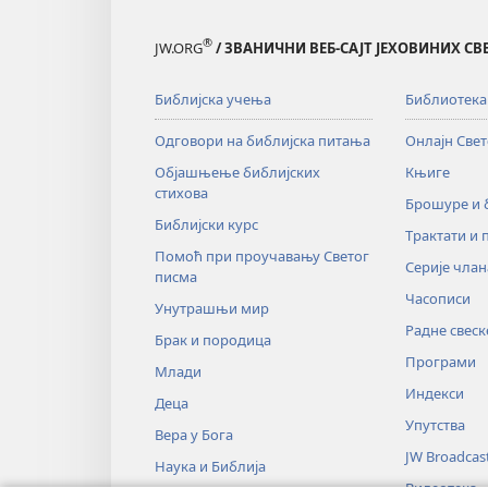
®
JW.ORG
/ ЗВАНИЧНИ ВЕБ-САЈТ ЈЕХОВИНИХ С
Библијска учења
Библиотека
Одговори на библијска питања
Онлајн Све
Објашњење библијских
Књиге
стихова
Брошуре и
Библијски курс
Трактати и 
Помоћ при проучавању Светог
Серије члан
писма
Часописи
Унутрашњи мир
Радне свеск
Брак и породица
Програми
Млади
Индекси
Деца
Упутства
Вера у Бога
JW Broadcas
Наука и Библија
Видеотека