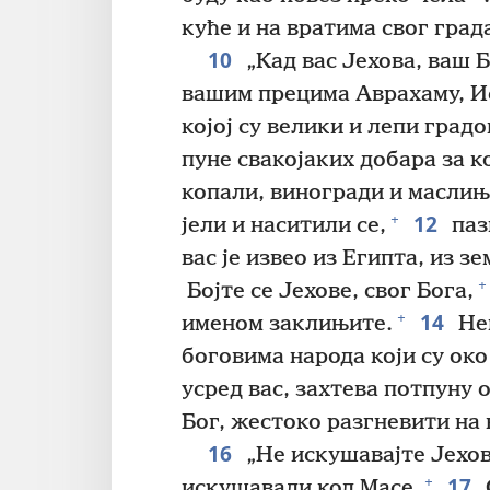
куће и на вратима свог град
10
„Кад вас Јехова, ваш Б
вашим прецима Аврахаму, Иса
којој су велики и лепи градо
пуне свакојаких добара за к
копали, виногради и маслиња
12
+
јели и наситили се,
паз
вас је извео из Египта, из з
+
Бојте се Јехове, свог Бога,
14
+
именом заклињите.
Нем
боговима народа који су око
усред вас, захтева потпуну 
Бог, жестоко разгневити на 
16
„Не искушавајте Јехову
17
+
искушавали код Масе.