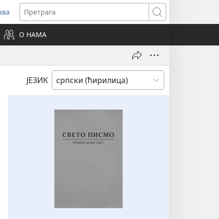
ава
вара
Претрага
ви
О НАМА
зор)
ЈЕЗИК