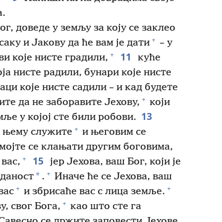
а.
ог, доведе у земљу за коју се заклео
+
ку и Јакову да ће вам је дати
– у
11
+
ви које нисте градили,
куће
оја нисте радили, бунари које нисте
ци које нисте садили – и кад будете
+
ите да не заборавите Јехову,
који
13
емље у којој сте били робови.
+
њему служите
и његовим се
ојте се клањати другим боговима,
15
+
 вас,
јер Јехова, ваш Бог, који је
+
*
оданост
.
Иначе ће се Јехова, ваш
+
+
вас
и збрисаће вас с лица земље.
+
, свог Бога,
као што сте га
Савесно се држите заповести Јехове,