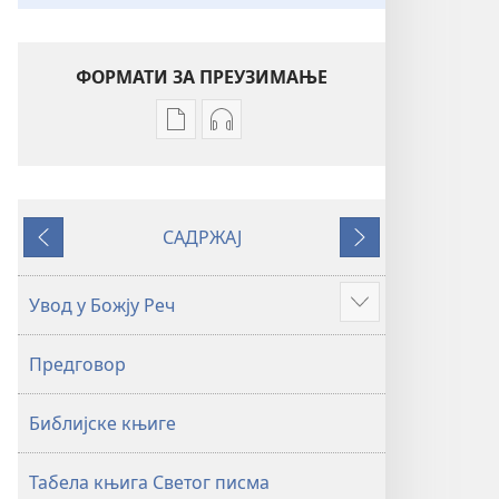
ФОРМАТИ ЗА ПРЕУЗИМАЊЕ
Формати
Формати
за
за
преузимање
преузимање
електронских
аудио-
САДРЖАЈ
публикација
садржаја
Претходно
Следеће
Свето
Свето
писмо
писмо
Увод у Божју Реч
Више
–
–
превод
превод
Предговор
Нови
Нови
свет
свет
Библијске књиге
(ревидирано
(ревидирано
издање
издање
из
из
Табела књига Светог писма