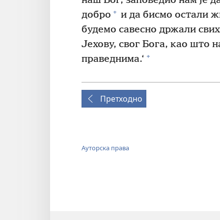
наш Бог, заповедио нам је да
+
добро
и да бисмо остали ж
будемо савесно држали свих
Јехову, свог Бога, као што н
+
праведнима.‘
Претходно
Ауторска права