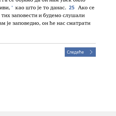
 га се бојимо да би нам увек било
25
+
иви,
као што је то данас.
Ако се
 тих заповести и будемо слушали
ам је заповедио, он ће нас сматрати
Следеће