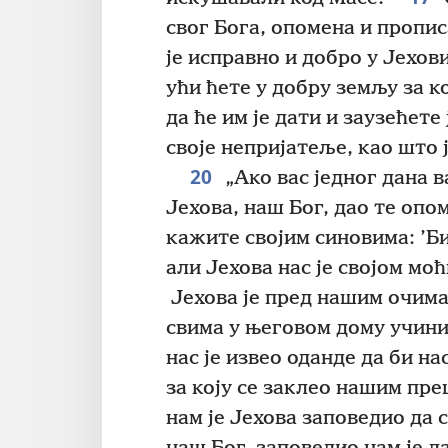
свог Бога, опомена и прописа
је исправно и добро у Јехов
ући ћете у добру земљу за к
да ће им је дати и заузећете 
своје непријатеље, као што 
20
„Ако вас једног дана в
Јехова, наш Бог, дао те опом
кажите својим синовима: ’Б
али Јехова нас је својом мо
Јехова је пред нашим очима
свима у његовом дому учини
нас је извео оданде да би н
за коју се заклео нашим прец
нам је Јехова заповедио да 