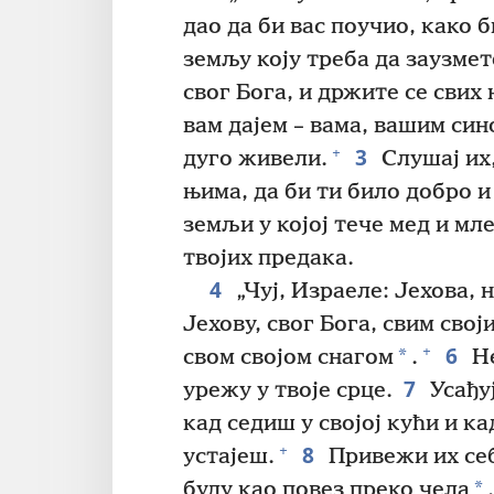
дао да би вас поучио, како 
земљу коју треба да заузмет
свог Бога, и држите се свих
вам дајем – вама, вашим си
3
+
дуго живели.
Слушај их,
њима, да би ти било добро и
земљи у којој тече мед и мле
твојих предака.
4
„Чуј, Израеле: Јехова, 
Јехову, свог Бога, свим сво
6
+
*
свом својом снагом
.
Не
7
урежу у твоје срце.
Усађуј
кад седиш у својој кући и к
8
+
устајеш.
Привежи их себ
*
буду као повез преко чела
.