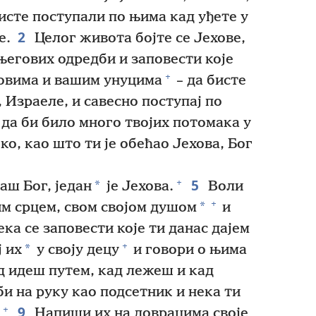
бисте поступали по њима кад уђете у
2
е.
Целог живота бојте се Јехове,
 његових одредби и заповести које
+
новима и вашим унуцима
– да бисте
 Израеле, и савесно поступај по
 да би било много твојих потомака у
ко, као што ти је обећао Јехова, Бог
5
+
*
наш Бог, један
је Јехова.
Воли
+
*
јим срцем, свом својом душом
и
ка се заповести које ти данас дајем
+
*
 их
у своју децу
и говори о њима
ад идеш путем, кад лежеш и кад
и на руку као подсетник и нека ти
9
+
Напиши их на доврацима своје