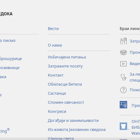
ВЕДОКА
Вести
Брзи лин
то писмо
Затр
О нама
Прон
(отвара
Уобичајена питања
 брошурице
нови
Виде
Затражите посету
прозор)
позивнице
За л
Контакт
ака
спец
Обиласци Бетела
Пом
Састанци
е
Спомен-свечаност
При
(отвара
Конгреси
нови
прозор)
Догађаји и занимљивости
ОНЛ
БИБ
Из живота Јеховиних сведока
®
(отвара
ting
Wat
нови
Широм света