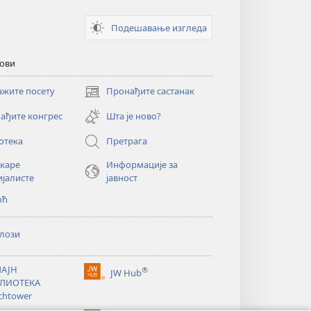
Подешавање изгледа
кови
ажите посету
Пронађите састанак
(отвара
нови
ађите конгрес
Шта је ново?
прозор)
отека
Претрага
екаре
Информације за
ијалисте
јавност
оћ
лози
АЈН
®
JW Hub
(отвара
ЛИОТЕКА
нови
chtower
прозор)