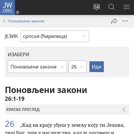
JW.ORG
Пријава
(отвара
Промени
Претрага
ПР
нови
језик
сајта
МЕ
Поновљени закони
прозор)
сајта
JW.ORG
ЈЕЗИК
ИЗАБЕРИ
Поглавље
Библијска
књига
Поновљени закони
26:1-19
КРАТАК ПРЕГЛЕД
26
„Кад на крају уђеш у земљу коју ти Јехова,
твој Бог, даје у наследство, кад је заузмеш и