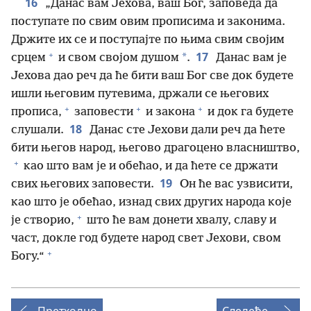
16
„Данас вам Јехова, ваш Бог, заповеда да
поступате по свим овим прописима и законима.
Држите их се и поступајте по њима свим својим
+
17
*
срцем
и свом својом душом
.
Данас вам је
Јехова дао реч да ће бити ваш Бог све док будете
ишли његовим путевима, држали се његових
+
+
+
прописа,
заповести
и закона
и док га будете
18
слушали.
Данас сте Јехови дали реч да ћете
бити његов народ, његово драгоцено власништво,
+
као што вам је и обећао, и да ћете се држати
19
свих његових заповести.
Он ће вас узвисити,
као што је обећао, изнад свих других народа које
+
је створио,
што ће вам донети хвалу, славу и
част, докле год будете народ свет Јехови, свом
+
Богу.“