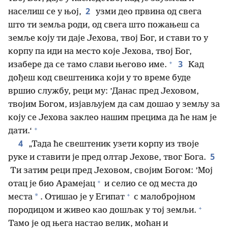
2
населиш се у њој,
узми део првина од свега
што ти земља роди, од свега што пожањеш са
земље коју ти даје Јехова, твој Бог, и стави то у
корпу па иди на место које Јехова, твој Бог,
+
3
изабере да се тамо слави његово име.
Кад
дођеш код свештеника који у то време буде
вршио службу, реци му: ’Данас пред Јеховом,
твојим Богом, изјављујем да сам дошао у земљу за
коју се Јехова заклео нашим прецима да ће нам је
+
дати.‘
4
„Тада ће свештеник узети корпу из твоје
5
руке и ставити је пред олтар Јехове, твог Бога.
Ти затим реци пред Јеховом, својим Богом: ’Мој
+
отац је био Арамејац
и селио се од места до
+
*
места
. Отишао је у Египат
с малобројном
+
породицом и живео као дошљак у тој земљи.
Тамо је од њега настао велик, моћан и