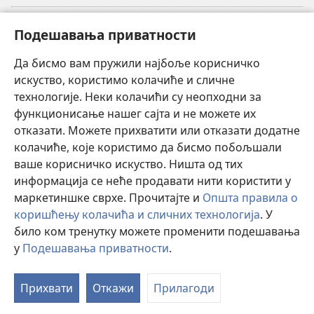
Прилози
(отвара
Подешавања приватности
нови
прозор)
Да бисмо вам пружили најбоље корисничко
ОНЛАЈН БИБЛИОТЕКА Watchtower
(отвара
искуство, користимо колачиће и сличне
нови
®
JW Hub
технологије. Неки колачићи су неопходни за
прозор)
(отвара
функционисање нашег сајта и не можете их
нови
®
JW Library
прозор)
отказати. Можете прихватити или отказати додатне
колачиће, које користимо да бисмо побољшали
®
Watchtower Library
ваше корисничко искуство. Ништа од тих
информација се неће продавати нити користити у
маркетиншке сврхе. Прочитајте и
Општа правила о
коришћењу колачића и сличних технологија
. У
било ком тренутку можете променити подешавања
Copyright
© 2026 Watch Tower Bible and Tract Society of Pennsylvania.
ПРАВИЛА КОРИШЋЕЊА
|
ПРИВАТНОСТ
|
ПОДЕШАВАЊЕ
у
Подешавања приватности
.
П
ПРИВАТНОСТИ
са
Прихвати
Откажи
Прилагоди