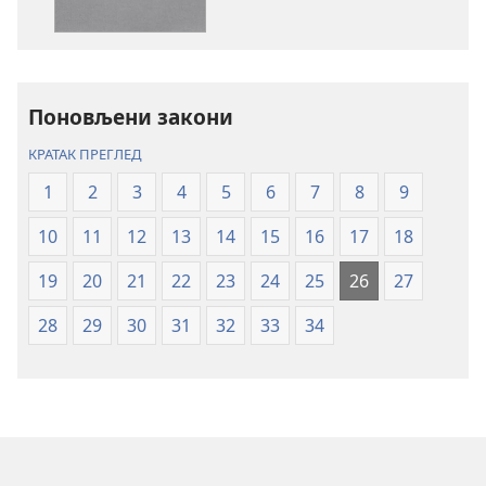
публикација
садржаја
Свето
Свето
писмо
писмо
–
–
превод
превод
Поновљени закони
Нови
Нови
КРАТАК ПРЕГЛЕД
свет
свет
(ревидирано
(ревидирано
1
2
3
4
5
6
7
8
9
издање
издање
10
11
12
13
14
15
16
17
18
из
из
2019)
2019)
19
20
21
22
23
24
25
26
27
28
29
30
31
32
33
34