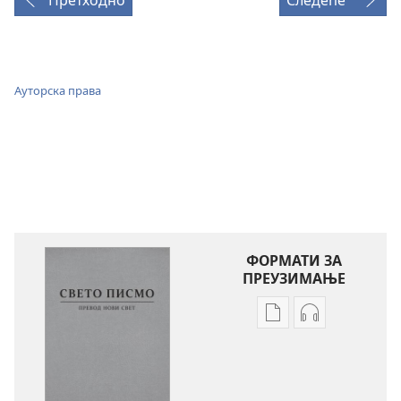
Претходно
Следеће
Ауторска права
ФОРМАТИ ЗА
ПРЕУЗИМАЊЕ
Формати
Формати
за
за
преузимање
преузимање
електронских
аудио-