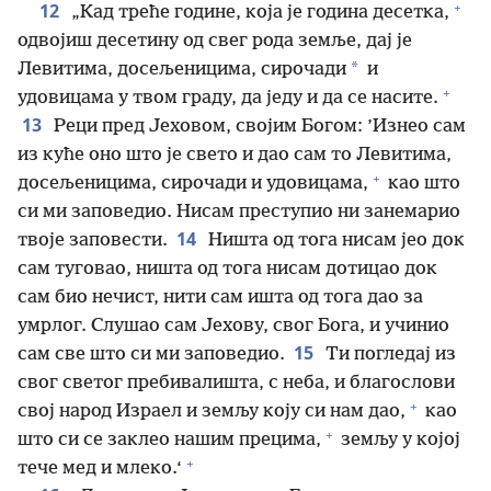
+
12
„Кад треће године, која је година десетка,
одвојиш десетину од свег рода земље, дај је
*
Левитима, досељеницима, сирочади
и
+
удовицама у твом граду, да једу и да се насите.
13
Реци пред Јеховом, својим Богом: ’Изнео сам
из куће оно што је свето и дао сам то Левитима,
+
досељеницима, сирочади и удовицама,
као што
си ми заповедио. Нисам преступио ни занемарио
14
твоје заповести.
Ништа од тога нисам јео док
сам туговао, ништа од тога нисам дотицао док
сам био нечист, нити сам ишта од тога дао за
умрлог. Слушао сам Јехову, свог Бога, и учинио
15
сам све што си ми заповедио.
Ти погледај из
свог светог пребивалишта, с неба, и благослови
+
свој народ Израел и земљу коју си нам дао,
као
+
што си се заклео нашим прецима,
земљу у којој
+
тече мед и млеко.‘