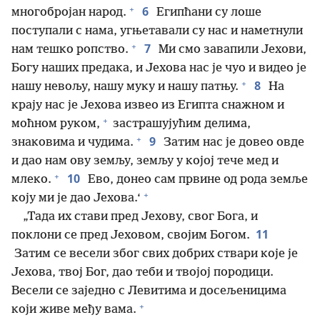
+
6
многобројан народ.
Египћани су лоше
поступали с нама, угњетавали су нас и наметнули
+
7
нам тешко ропство.
Ми смо завапили Јехови,
Богу наших предака, и Јехова нас је чуо и видео је
+
8
нашу невољу, нашу муку и нашу патњу.
На
крају нас је Јехова извео из Египта снажном и
+
моћном руком,
застрашујућим делима,
+
9
знаковима и чудима.
Затим нас је довео овде
и дао нам ову земљу, земљу у којој тече мед и
+
10
млеко.
Ево, донео сам првине од рода земље
+
коју ми је дао Јехова.‘
„Тада их стави пред Јехову, свог Бога, и
11
поклони се пред Јеховом, својим Богом.
Затим се весели због свих добрих ствари које је
Јехова, твој Бог, дао теби и твојој породици.
Весели се заједно с Левитима и досељеницима
+
који живе међу вама.