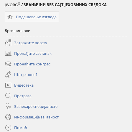
®
JW.ORG
/ ЗВАНИЧНИ ВЕБ-САЈТ ЈЕХОВИНИХ СВЕДОКА
Подешавање изгледа
Брзи линкови
Затражите посету
Пронађите састанак
(отвара
нови
Пронађите конгрес
(отвара
прозор)
нови
Шта је ново?
прозор)
Видеотека
Претрага
За лекаре специјалисте
Информације за јавност
Помоћ