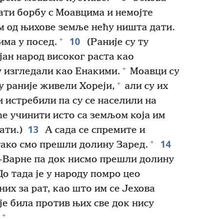
ати борбу с Моавцима и немојте
ам од њихове земље нећу ништа дати.
10
+
ма у посед.
(Раније су ту
јан народ високог раста као
+
 изгледали као Енакими.
Моавци су
+
у раније живели Хореји,
али су их
 истребили па су се населили на
е учинити исто са земљом која им
13
ати.)
А сада се спремите и
14
+
тако смо прешли долину Заред.
-Варне па док нисмо прешли долину
До тада је у народу помро цео
их за рат, као што им се Јехова
је била против њих све док нису
+