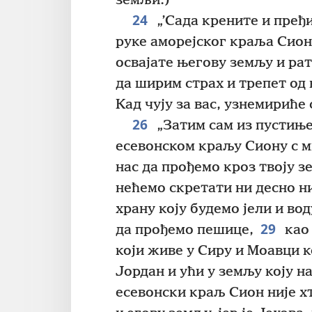
земљи.)
24
„’Сада крените и пређ
руке аморејског краља Сион
освајате његову земљу и рат
да ширим страх и трепет од
Кад чују за вас, узнемириће 
26
„Затим сам из пустињ
есевонском краљу Сиону с 
нас да прођемо кроз твоју з
нећемо скретати ни десно ни
храну коју будемо јели и во
29
да прођемо пешице,
као 
који живе у Сиру и Моавци к
Јордан и ући у земљу коју на
есевонски краљ Сион није хт