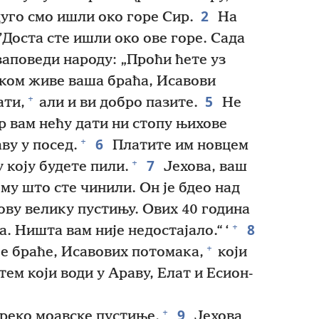
2
уго смо ишли око горе Сир.
На
’Доста сте ишли око ове горе. Сада
аповеди народу: „Проћи ћете уз
 ком живе ваша браћа, Исавови
5
+
ати,
али и ви добро пазите.
Не
ер вам нећу дати ни стопу њихове
6
+
ву у посед.
Платите им новцем
7
+
у коју будете пили.
Јехова, ваш
ему што сте чинили. Он је бдео над
ову велику пустињу. Ових 40 година
8
+
ма. Ништа вам није недостајало.“ ‘
+
е браће, Исавових потомака,
који
ем који води у Араву, Елат и Есион-
9
+
реко моавске пустиње.
Јехова