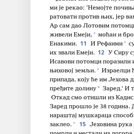
ми је рекао: ’Немојте почињ
ратовати против њих, јер в
Ар сам дао Лотовим потомци
+
живели Емеји,
моћан и бро
11
+
Енакими.
И Рефаими
су
12
их звали Емеји.
У Сиру с
Исавови потомци поразили и
+
њиховој земљи.
Израелци ћ
припада, коју ће им Јехова д
*
пређите долину
Заред.‘ И 
Откад смо отишли из Кадис
Заред прошло је 38 година. 
нараштај мушкараца способн
15
+
заклео.
Јеховина рука 
помрли и нестали из логора.