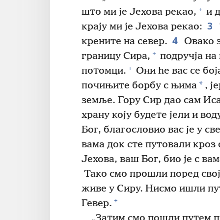
+
што ми је Јехова рекао,
и д
3
крају ми је Јехова рекао:
4
крените на север.
Овако з
+
границу Сира,
подручја на
+
потомци.
Они ће вас се бој
*
почињите борбу с њима
, ј
земље. Гору Сир дао сам Иса
храну коју будете јели и вод
Бог, благословио вас је у св
вама док сте путовали кроз 
Јехова, ваш Бог, био је с ва
Тако смо прошли поред свој
живе у Сиру. Нисмо ишли пут
+
Гевер.
„Затим смо пошли путем п