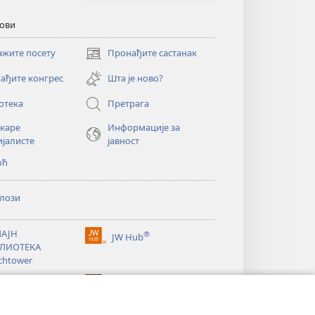
кови
ажите посету
Пронађите састанак
(отвара
нови
ађите конгрес
Шта је ново?
прозор)
отека
Претрага
екаре
Информације за
ијалисте
јавност
оћ
лози
АЈН
®
JW Hub
(отвара
ЛИОТЕКА
нови
chtower
прозор)
®
®
ibrary
Watchtower Library