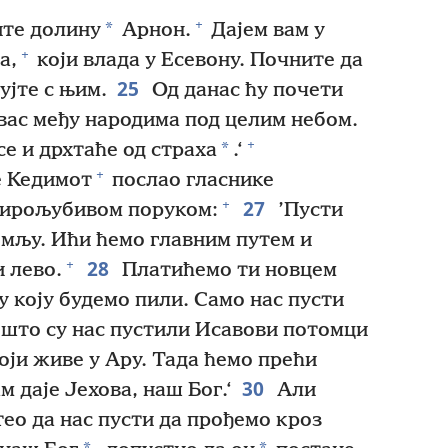
+
*
ите долину
Арнон.
Дајем вам у
+
а,
који влада у Есевону. Почните да
25
ујте с њим.
Од данас ћу почети
 вас међу народима под целим небом.
+
*
се и дрхтаће од страха
.‘
+
е Кедимот
послао гласнике
27
+
мирољубивом поруком:
’Пусти
емљу. Ићи ћемо главним путем и
28
+
 лево.
Платићемо ти новцем
ду коју будемо пили. Само нас пусти
што су нас пустили Исавови потомци
оји живе у Ару. Тада ћемо прећи
30
м даје Јехова, наш Бог.‘
Али
ео да нас пусти да прођемо кроз