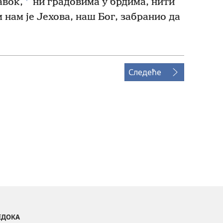
вок,
ни градовима у брдима, нити
 нам је Јехова, наш Бог, забранио да
Следеће
ВЕДОКА