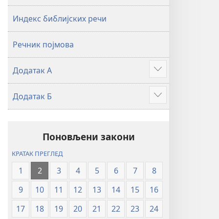
2019)
2019)
Индекс библијских речи
Речник појмова
Додатак А
Више
Додатак Б
Више
Поновљени закони
КРАТАК ПРЕГЛЕД
1
2
3
4
5
6
7
8
9
10
11
12
13
14
15
16
17
18
19
20
21
22
23
24