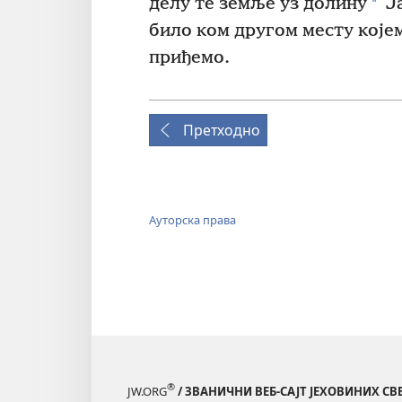
*
делу те земље уз долину
Ја
било ком другом месту којем
приђемо.
Претходно
Ауторска права
®
JW.ORG
/ ЗВАНИЧНИ ВЕБ-САЈТ ЈЕХОВИНИХ С