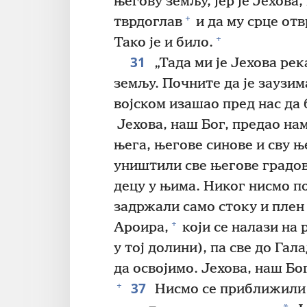
његову земљу, јер је Јехова,
+
тврдоглав
и да му срце отв
+
Тако је и било.
31
„Тада ми је Јехова рек
земљу. Почните да је заузима
војском изашао пред нас да б
Јехова, наш Бог, предао нам 
њега, његове синове и сву њ
уништили све његове градов
децу у њима. Никог нисмо п
задржали само стоку и плен 
+
Ароира,
који се налази на 
у тој долини), па све до Гал
да освојимо. Јехова, наш Бог
37
+
Нисмо се приближили 