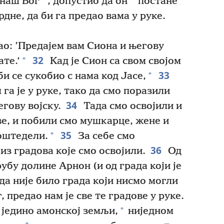
*
*
 наш Бог
, допустио да он
постане
рдне, да би га предао вама у руке.
ао: ’Предајем вам Сиона и његову
32
+
те.‘
Кад је Сион са свом својом
33
+
и се сукобио с нама код Јасе,
га је у руке, тако да смо поразили
34
егову војску.
Тада смо освојили и
е, и побили смо мушкарце, жене и
35
+
оштедели.
За себе смо
36
из градова које смо освојили.
Од
рубу долине Арнон (и од града који је
ада није било града који нисмо могли
, предао нам је све те градове у руке.
+
једино амонској земљи,
ниједном
+