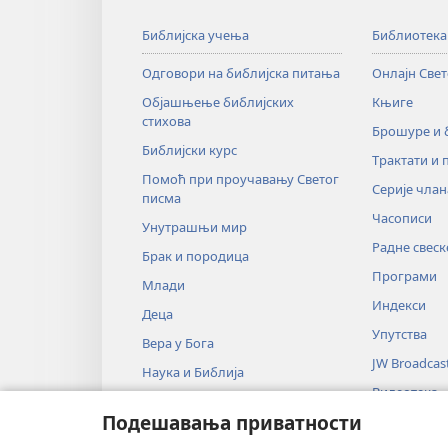
Библијска учења
Библиотека
Одговори на библијска питања
Онлајн Све
Објашњење библијских
Књиге
стихова
Брошуре и
Библијски курс
Трактати и 
Помоћ при проучавању Светог
Серије члан
писма
Часописи
Унутрашњи мир
Радне свеск
Брак и породица
Програми
Млади
Индекси
Деца
Упутства
Вера у Бога
JW Broadcas
Наука и Библија
Видеотека
Историја и Библија
Подешавања приватности
Музика