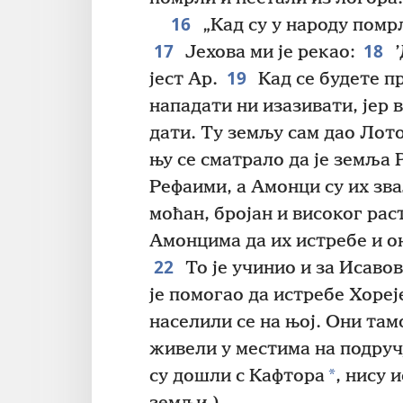
16
„Кад су у народу помр
17
18
Јехова ми је рекао:
’
19
јест Ар.
Кад се будете п
нападати ни изазивати, јер
дати. Ту земљу сам дао Лот
њу се сматрало да је земља 
Рефаими, а Амонци су их зв
моћан, бројан и високог рас
Амонцима да их истребе и он
22
То је учинио и за Исавов
је помогао да истребе Хореј
населили се на њој. Они там
живели у местима на подруч
*
су дошли с Кафтора
, нису 