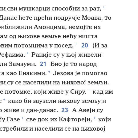
+
ли сви мушкарци способни за рат,
Данас ћете прећи подручје Моава, то
риближили Амонцима, немојте их
 вам од њихове земље нећу ништа
20
+
овим потомцима у посед.
(И за
+
Рефаима.
Раније су у њој живели
21
али Замзуми.
Био је то народ
+
та као Енакими.
Јехова је помогао
и су се населили на њиховој земљи.
+
е потомке, који живе у Сиру,
кад им
+
е
како би заузели њихову земљу и
23
о живе и дан-данас.
А Авеји су
+
+
ју Газе
све док их Кафтореји,
који
истребили и населили се на њиховој