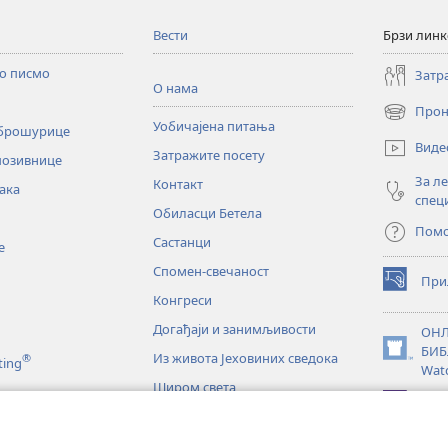
Вести
Брзи лин
то писмо
Затр
О нама
Прон
(отвара
Уобичајена питања
 брошурице
нови
Виде
Затражите посету
прозор)
позивнице
За л
Контакт
ака
спец
Обиласци Бетела
Пом
Састанци
е
Спомен-свечаност
При
(отвара
Конгреси
нови
прозор)
Догађаји и занимљивости
ОНЛ
БИБ
Из живота Јеховиних сведока
®
(отвара
ting
Wat
нови
Широм света
прозор)
JW L