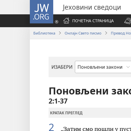
JW.ORG
Јеховини сведоци
ПОЧЕТНА СТРАНИЦА
Библиотека
Онлајн Свето писмо
Превод Нов
ИЗАБЕРИ
Библијска
књига
Поновљени зак
2:1-37
КРАТАК ПРЕГЛЕД
2
„Затим смо пошли у пус