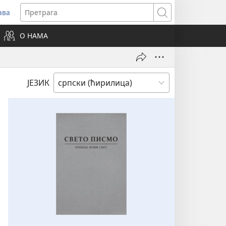
ава
вара
Претрага
ви
О НАМА
зор)
ЈЕЗИК