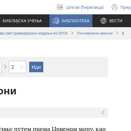
српски (ћирилица)
Приј
Изабери
(от
језик
но
БИБЛИЈСКА УЧЕЊА
БИБЛИОТЕКА
ВЕСТИ
про
и свет (ревидирано издање из 2019)
Поновљени закони
2
Поглавље
они
тињу путем према Црвеном мору, као