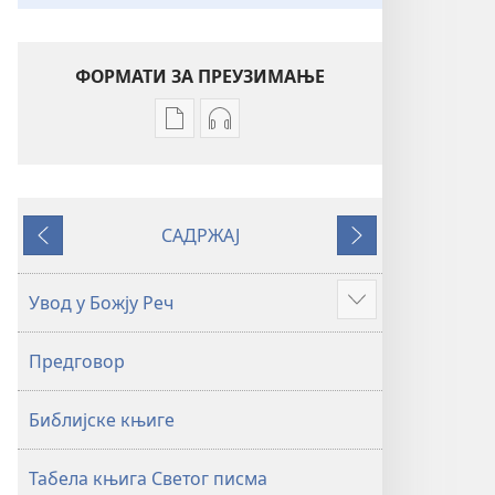
ФОРМАТИ ЗА ПРЕУЗИМАЊЕ
Формати
Формати
за
за
преузимање
преузимање
електронских
аудио-
САДРЖАЈ
публикација
садржаја
Претходно
Следеће
Свето
Свето
писмо
писмо
Увод у Божју Реч
Више
–
–
превод
превод
Предговор
Нови
Нови
свет
свет
Библијске књиге
(ревидирано
(ревидирано
издање
издање
из
из
Табела књига Светог писма