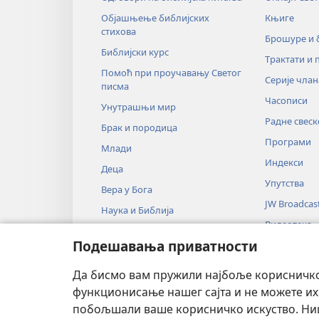
Објашњење библијских
Књиге
стихова
Брошуре и
Библијски курс
Трактати и 
Помоћ при проучавању Светог
Серије члан
писма
Часописи
Унутрашњи мир
Радне свеск
Брак и породица
Програми
Млади
Индекси
Деца
Упутства
Вера у Бога
JW Broadcas
Наука и Библија
Видеотека
Историја и Библија
Подешавања приватности
Музика
Аудио-драм
Да бисмо вам пружили најбоље корисничко 
Драмско чи
функционисање нашег сајта и не можете их
побољшали ваше корисничко искуство. Ништ