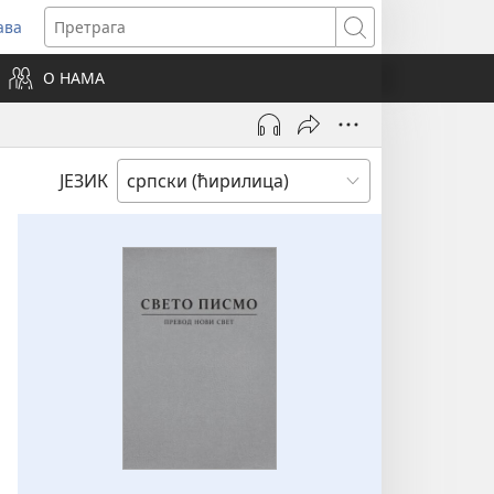
ава
вара
Претрага
ви
О НАМА
зор)
ЈЕЗИК