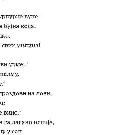
+
урпурне вуне.
а бујна коса.
пка,
д свих милина!
+
ови урме.
 палму,
.‘
гроздови на лози,
ке
 вино.“
а га лагано испија,
ну у сан.