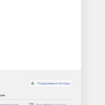
Подешавање изгледа
кови
ажите посету
Пронађите састанак