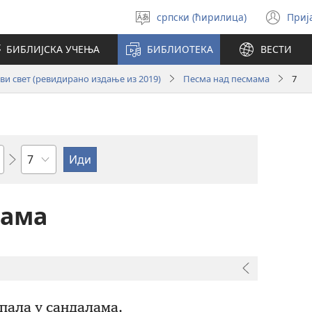
српски (ћирилица)
Приј
Изабери
(от
језик
но
БИБЛИЈСКА УЧЕЊА
БИБЛИОТЕКА
ВЕСТИ
про
и свет (ревидирано издање из 2019)
Песма над песмама
7
Поглавље
мама
опала у сандалама,