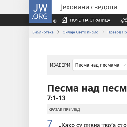
JW.ORG
Јеховини сведоци
ПОЧЕТНА СТРАНИЦА
Библиотека
Онлајн Свето писмо
Превод Нов
ИЗАБЕРИ
Библијска
књига
Песма над пес
7:1-13
КРАТАК ПРЕГЛЕД
7
„Како су дивна твоја ст