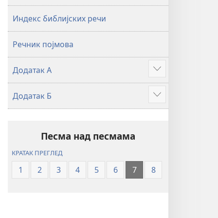
2019)
2019)
Индекс библијских речи
Речник појмова
Додатак А
Више
Додатак Б
Више
Песма над песмама
КРАТАК ПРЕГЛЕД
1
2
3
4
5
6
7
8