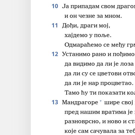
10
Ја припадам свом драго
и он чезне за мном.
11
Дођи, драги мој,
хајдемо у поље.
Одмараћемо се међу гр
12
Устанимо рано и пођимо
да видимо да ли је лоз
да ли су се цветови отв
да ли је нар процветао.
Тамо ћу ти показати ко
13
+
Мандрагоре
шире свој
пред нашим вратима је 
разноврсно, и ново и ст
које сам сачувала за теб