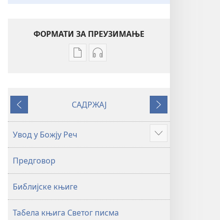
ФОРМАТИ ЗА ПРЕУЗИМАЊЕ
Формати
Формати
за
за
преузимање
преузимање
електронских
аудио-
САДРЖАЈ
публикација
садржаја
Претходно
Следеће
Свето
Свето
писмо
писмо
Увод у Божју Реч
Више
–
–
превод
превод
Предговор
Нови
Нови
свет
свет
Библијске књиге
(ревидирано
(ревидирано
издање
издање
из
из
Табела књига Светог писма