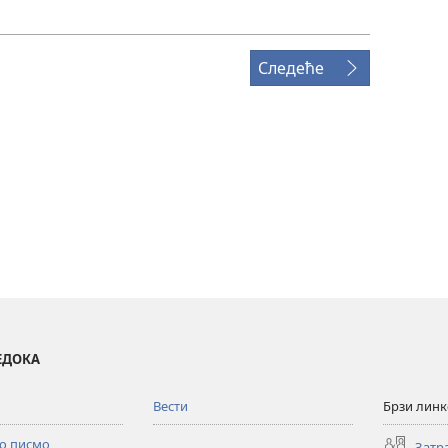
Следеће
ВЕДОКА
Вести
Брзи лин
то писмо
Затр