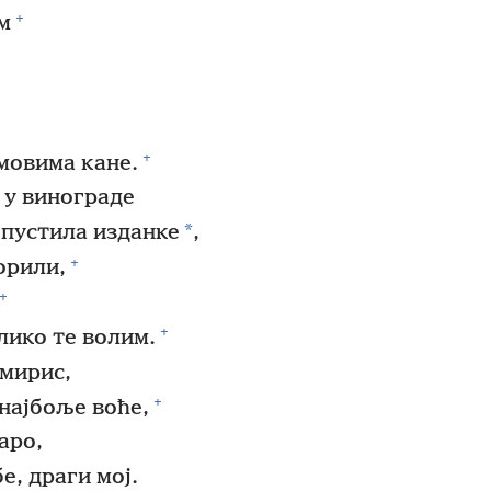
+
м
+
мовима кане.
 у винограде
*
а пустила изданке
,
+
орили,
+
+
лико те волим.
 мирис,
+
најбоље воће,
аро,
е, драги мој.