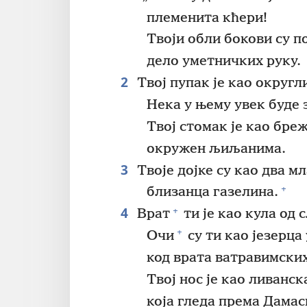
племенита кћери!
Твоји обли бокови су п
дело уметничких руку.
2
Твој пупак је као округл
Нека у њему увек буде 
Твој стомак је као бр
окружен љиљанима.
3
Твоје дојке су као два м
+
близанца газелина.
4
+
Врат
ти је као кула од 
+
Очи
су ти као језерца 
код врата ватравимских
Твој нос је као ливанск
која гледа према Дамас