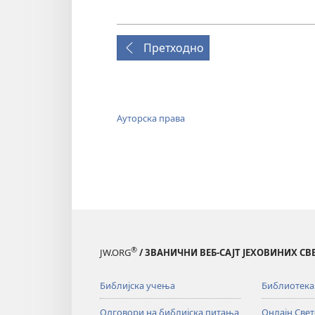
Претходно
Ауторска права
®
JW.ORG
/ ЗВАНИЧНИ ВЕБ-САЈТ ЈЕХОВИНИХ С
Библијска учења
Библиотека
Одговори на библијска питања
Онлајн Све