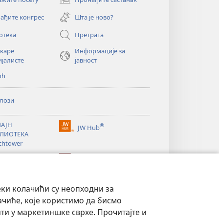
(отвара
нови
ађите конгрес
Шта је ново?
прозор)
отека
Претрага
екаре
Информације за
ијалисте
јавност
оћ
лози
АЈН
®
JW Hub
(отвара
ЛИОТЕКА
нови
chtower
прозор)
®
®
ibrary
Watchtower Library
еки колачићи су неопходни за
ачиће, које користимо да бисмо
и у маркетиншке сврхе. Прочитајте и