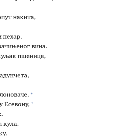
опут накита,
и пехар.
зачињеног вина.
ежуљак пшенице,
ладунчета,
+
слоноваче.
+
у Есевону,
.
а кула,
ку.