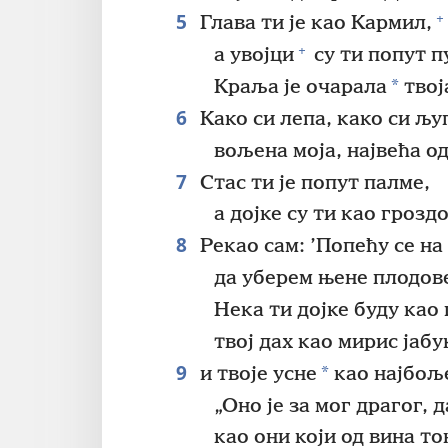
5
+
Глава ти је као Кармил,
+
а увојци
су ти попут п
*
Краља је очарала
твој
6
Како си лепа, како си љу
вољена моја, највећа о
7
Стас ти је попут палме,
а дојке су ти као грозд
8
Рекао сам: ’Попећу се на
да уберем њене плодове
Нека ти дојке буду као 
твој дах као мирис јабу
9
*
и твоје усне
као најбоље
„Оно је за мог драгог, д
као они који од вина то