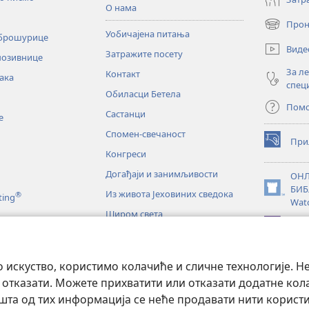
О нама
Прон
(отвара
Уобичајена питања
 брошурице
нови
Виде
Затражите посету
прозор)
позивнице
За л
Контакт
ака
спец
Обиласци Бетела
Пом
Састанци
е
Спомен-свечаност
При
(отвара
Конгреси
нови
прозор)
Догађаји и занимљивости
ОНЛ
БИБ
Из живота Јеховиних сведока
®
(отвара
ting
Wat
нови
Широм света
прозор)
JW L
е
искуство, користимо колачиће и сличне технологије. Н
тање Светог писма
 отказати. Можете прихватити или отказати додатне кол
а од тих информација се неће продавати нити користит