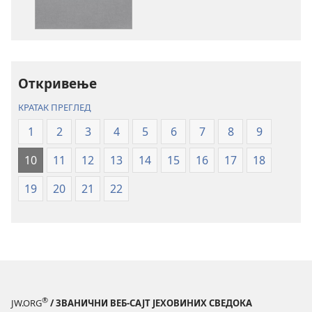
публикација
садржаја
Свето
Свето
писмо
писмо
–
–
превод
превод
Откривење
Нови
Нови
КРАТАК ПРЕГЛЕД
свет
свет
(ревидирано
(ревидирано
1
2
3
4
5
6
7
8
9
издање
издање
10
11
12
13
14
15
16
17
18
из
из
2019)
2019)
19
20
21
22
®
JW.ORG
/ ЗВАНИЧНИ ВЕБ-САЈТ ЈЕХОВИНИХ СВЕДОКА