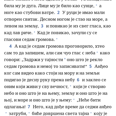
+
била му је дуга. Лице му је било као сунце,
а
2
ноге као стубови ватре.
У руци је имао мали
отворен свитак. Десном ногом је стао на море, а
3
левом на земљу,
и повикао је из свег гласа, као
+
кад лав риче.
Кад је повикао, зачули су се
+
гласови седам громова.
4
А кад је седам громова проговорило, хтео
+
сам то да запишем, али сам чуо глас с неба
како
*
говори: „Задржи у тајности
оно што је рекло
5
седам громова и немој то записивати!“
Анђео
ког сам видео како стоји на мору и на земљи
6
подигао је десну руку према небу
и заклео се
+
оним који живи у сву вечност,
који је створио
небо и оно што је на њему, земљу и оно што је на
+
њој, и море и оно што је у њему:
„Неће бити
7
одлагања!
Него, кад дође време да седми анђео
+
+
+
затруби,
биће довршена света тајна
коју је