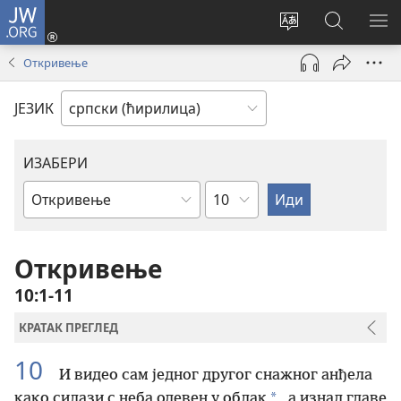
JW.ORG
Пријава
(отвара
Промени
Претрага
ПР
нови
језик
сајта
МЕ
Откривење
прозор)
сајта
JW.ORG
ЈЕЗИК
ИЗАБЕРИ
Поглавље
Библијска
књига
Откривење
10:1-11
КРАТАК ПРЕГЛЕД
10
И видео сам једног другог снажног анђела
*
како силази с неба одевен у облак
, а изнад главе