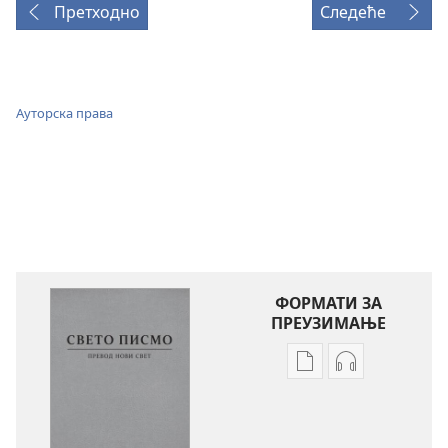
Претходно
Следеће
Ауторска права
ФОРМАТИ ЗА
ПРЕУЗИМАЊЕ
Формати
Формати
за
за
преузимање
преузимање
електронских
аудио-