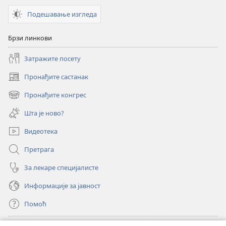
Подешавање изгледа
Брзи линкови
Затражите посету
Пронађите састанак
(отвара
нови
Пронађите конгрес
(отвара
прозор)
нови
Шта је ново?
прозор)
Видеотека
Претрага
За лекаре специјалисте
Информације за јавност
Помоћ