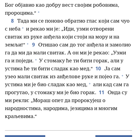
Бог објавио као добру вест својим робовима,
+
пророцима.“
8
Тада ми се поново обратио глас који сам чуо
+
с неба
и рекао ми је: „Иди, узми отворени
свитак из руке анђела који стоји на мору и на
+
9
земљи!“
Отишао сам до тог анђела и замолио
га да ми да мали свитак. А он ми је рекао: „Узми
+
га и поједи.
У стомаку ће ти бити горак, али у
10
устима ће ти бити сладак као мед.“
Ја сам
+
узео мали свитак из анђелове руке и појео га.
У
+
устима ми је био сладак као мед,
али кад сам га
11
прогутао, у стомаку ми је био горак.
Онда су
ми рекли: „Мораш опет да пророкујеш о
народностима, народима, језицима и многим
краљевима.“