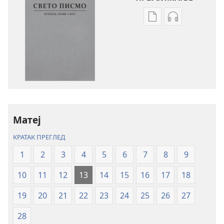
Формати
Формати
за
за
преузимање
преузимање
електронских
аудио-
публикација
садржаја
Свето
Свето
писмо
писмо
–
–
превод
превод
Матеј
Нови
Нови
КРАТАК ПРЕГЛЕД
свет
свет
(ревидирано
(ревидирано
1
2
3
4
5
6
7
8
9
издање
издање
10
11
12
13
14
15
16
17
18
из
из
2019)
2019)
19
20
21
22
23
24
25
26
27
28