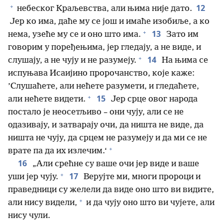
+
12
небеског Краљевства, али њима није дато.
Јер ко има, даће му се још и имаће изобиље, а ко
+
13
нема, узеће му се и оно што има.
Зато им
говорим у поређењима, јер гледају, а не виде, и
+
14
слушају, а не чују и не разумеју.
На њима се
испуњава Исаијино пророчанство, које каже:
’Слушаћете, али нећете разумети, и гледаћете,
+
15
али нећете видети.
Јер срце овог народа
постало је неосетљиво – они чују, али се не
одазивају, и затварају очи, да ништа не виде, да
ништа не чују, да срцем не разумеју и да ми се не
+
врате па да их излечим.‘
16
„Али срећне су ваше очи јер виде и ваше
+
17
уши јер чују.
Верујте ми, многи пророци и
праведници су желели да виде оно што ви видите,
+
али нису видели,
и да чују оно што ви чујете, али
нису чули.