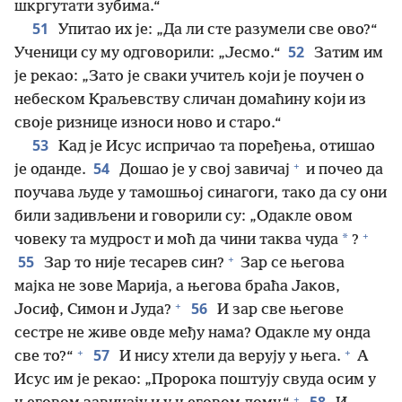
шкргутати зубима.“
51
Упитао их је: „Да ли сте разумели све ово?“
52
Ученици су му одговорили: „Јесмо.“
Затим им
је рекао: „Зато је сваки учитељ који је поучен о
небеском Краљевству сличан домаћину који из
своје ризнице износи ново и старо.“
53
Кад је Исус испричао та поређења, отишао
+
54
је оданде.
Дошао је у свој завичај
и почео да
поучава људе у тамошњој синагоги, тако да су они
били задивљени и говорили су: „Одакле овом
+
*
човеку та мудрост и моћ да чини таква чуда
?
+
55
Зар то није тесарев син?
Зар се његова
мајка не зове Марија, а његова браћа Јаков,
+
56
Јосиф, Симон и Јуда?
И зар све његове
сестре не живе овде међу нама? Одакле му онда
+
+
57
све то?“
И нису хтели да верују у њега.
А
Исус им је рекао: „Пророка поштују свуда осим у
+