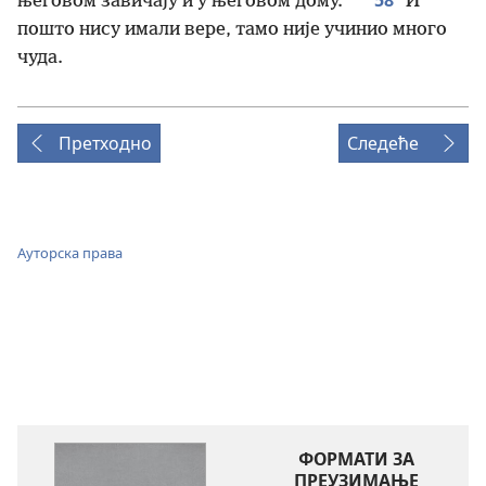
58
његовом завичају и у његовом дому.“
И
пошто нису имали вере, тамо није учинио много
чуда.
Претходно
Следеће
Ауторска права
ФОРМАТИ ЗА
ПРЕУЗИМАЊЕ