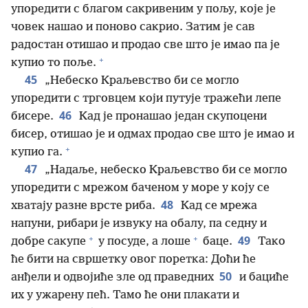
упоредити с благом сакривеним у пољу, које је
човек нашао и поново сакрио. Затим је сав
радостан отишао и продао све што је имао па је
+
купио то поље.
45
„Небеско Краљевство би се могло
упоредити с трговцем који путује тражећи лепе
46
бисере.
Кад је пронашао један скупоцени
бисер, отишао је и одмах продао све што је имао и
+
купио га.
47
„Надаље, небеско Краљевство би се могло
упоредити с мрежом баченом у море у коју се
48
хватају разне врсте риба.
Кад се мрежа
напуни, рибари је извуку на обалу, па седну и
+
+
49
добре сакупе
у посуде, а лоше
баце.
Тако
ће бити на свршетку овог поретка: Доћи ће
50
анђели и одвојиће зле од праведних
и бациће
их у ужарену пећ. Тамо ће они плакати и