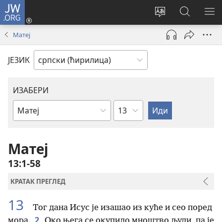
JW.ORG
Пријава
(отвара
Промени
Претрага
ПР
нови
језик
сајта
МЕ
Матеј
прозор)
сајта
JW.ORG
ЈЕЗИК
ИЗАБЕРИ
Поглавље
Библијска
књига
Матеј
13:1-58
КРАТАК ПРЕГЛЕД
13
Тог дана Исус је изашао из куће и сео поред
2
мора.
Око њега се окупило мноштво људи, па је