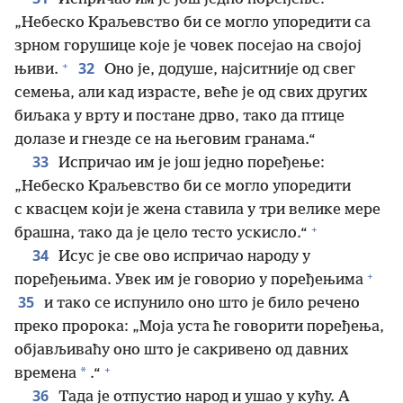
„Небеско Краљевство би се могло упоредити са
зрном горушице које је човек посејао на својој
+
32
њиви.
Оно је, додуше, најситније од свег
семења, али кад израсте, веће је од свих других
биљака у врту и постане дрво, тако да птице
долазе и гнезде се на његовим гранама.“
33
Испричао им је још једно поређење:
„Небеско Краљевство би се могло упоредити
с квасцем који је жена ставила у три велике мере
+
брашна, тако да је цело тесто ускисло.“
34
Исус је све ово испричао народу у
+
поређењима. Увек им је говорио у поређењима
35
и тако се испунило оно што је било речено
преко пророка: „Моја уста ће говорити поређења,
објављиваћу оно што је сакривено од давних
+
*
времена
.“
36
Тада је отпустио народ и ушао у кућу. А