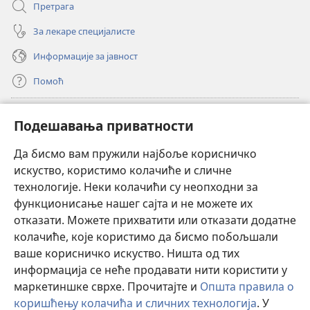
Претрага
За лекаре специјалисте
Информације за јавност
Помоћ
Прилози
(отвара
Подешавања приватности
нови
прозор)
Да бисмо вам пружили најбоље корисничко
ОНЛАЈН БИБЛИОТЕКА Watchtower
(отвара
искуство, користимо колачиће и сличне
нови
®
JW Hub
технологије. Неки колачићи су неопходни за
прозор)
(отвара
функционисање нашег сајта и не можете их
нови
®
JW Library
прозор)
отказати. Можете прихватити или отказати додатне
колачиће, које користимо да бисмо побољшали
®
Watchtower Library
ваше корисничко искуство. Ништа од тих
информација се неће продавати нити користити у
маркетиншке сврхе. Прочитајте и
Општа правила о
коришћењу колачића и сличних технологија
. У