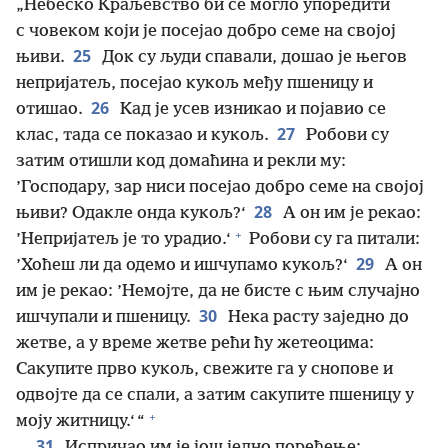
„Небеско Краљевство би се могло упоредити
с човеком који је посејао добро семе на својој
25
њиви.
Док су људи спавали, дошао је његов
непријатељ, посејао кукољ међу пшеницу и
26
отишао.
Кад је усев изникао и појавио се
27
клас, тада се показао и кукољ.
Робови су
затим отишли код домаћина и рекли му:
’Господару, зар ниси посејао добро семе на својој
28
њиви? Одакле онда кукољ?‘
А он им је рекао:
+
’Непријатељ је то урадио.‘
Робови су га питали:
29
’Хоћеш ли да одемо и ишчупамо кукољ?‘
А он
им је рекао: ’Немојте, да не бисте с њим случајно
30
ишчупали и пшеницу.
Нека расту заједно до
жетве, а у време жетве рећи ћу жетеоцима:
Сакупите прво кукољ, свежите га у снопове и
одвојте да се спали, а затим сакупите пшеницу у
+
моју житницу.‘ “
31
Испричао им је још једно поређење: