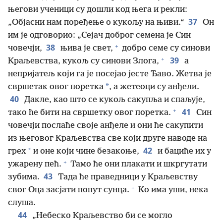
његови ученици су дошли код њега и рекли:
37
„Објасни нам поређење о кукољу на њиви.“
Он
им је одговорио: „Сејач доброг семена је Син
+
38
човечји,
њива је свет,
добро семе су синови
+
39
Краљевства, кукољ су синови Злога,
а
непријатељ који га је посејао јесте Ђаво. Жетва је
*
свршетак овог поретка
, а жетеоци су анђели.
40
Дакле, као што се кукољ сакупља и спаљује,
+
41
тако ће бити на свршетку овог поретка.
Син
човечји послаће своје анђеле и они ће сакупити
из његовог Краљевства све који друге наводе на
42
*
грех
и оне који чине безакоње,
и бациће их у
+
ужарену пећ.
Тамо ће они плакати и шкргутати
43
зубима.
Тада ће праведници у Краљевству
+
свог Оца засјати попут сунца.
Ко има уши, нека
слуша.
44
„Небеско Краљевство би се могло