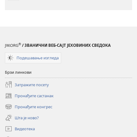
®
JW.ORG
/ ЗВАНИЧНИ ВЕБ-САЈТ ЈЕХОВИНИХ СВЕДОКА
Подешавање изгледа
Брзи линкови
Затражите посету
Пронађите састанак
(отвара
нови
Пронађите конгрес
(отвара
прозор)
нови
Шта је ново?
прозор)
Видеотека