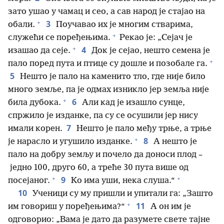
зато ушао у чамац и сео, а сав народ је стајао на
+
3
обали.
Поучавао их је многим стварима,
+
служећи се поређењима.
Рекао је: „Сејач је
+
4
изашао да сеје.
Док је сејао, нешто семена је
+
пало поред пута и птице су дошле и позобале га.
5
Нешто је пало на каменито тло, где није било
много земље, па је одмах изникло јер земља није
+
6
била дубока.
Али кад је изашло сунце,
спржило је изданке, па су се осушили јер нису
7
имали корен.
Нешто је пало међу трње, а трње
+
8
је нарасло и угушило изданке.
А нешто је
пало на добру земљу и почело да доноси плод –
једно 100, друго 60, а треће 30 пута више од
+
+
9
посејаног.
Ко има уши, нека слуша.“
10
Ученици су му пришли и упитали га: „Зашто
+
11
им говориш у поређењима?“
А он им је
одговорио: „Вама је дато да разумете свете тајне