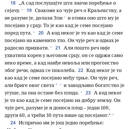
18
„А сад послушајте шта значи поређење о
+
19
сејачу.
Свакоме ко чује реч о Краљевству, а
+
не разуме је, долази Зли
и отима оно што му је
посејано у срцу. То је као кад је семе посејано
+
20
поред пута.
А код неког је то као кад је семе
посејано на каменито тло. Он чује реч и одмах је
+
21
радосно прихвати.
Али пошто реч није
ухватила корен у његовом срцу, он се одржи само
неко време, а кад наиђе невоља или прогонство
22
због речи, одмах се поколеба.
Код неког је то
као кад је семе посејано међу трње. Он чује реч,
+
*
али бриге овог света
и заводљиво богатство је
+
23
угуше, па она остане без плода.
А код неког
је то као кад је семе посејано на добру земљу. Он
чује реч, разуме је и доноси плод – један 100,
+
други 60, а трећи 30 пута више од посејаног.“
24
Испричао им је још једно поређење: