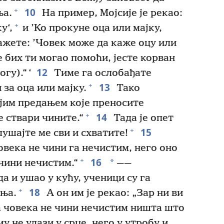
10
+
ња.
На пример, Мојсије је рекао:
+
у‘,
и ’Ко прокуне оца или мајку,
ажете: ’Човек може да каже оцу или
е бих ти могао помоћи, јесте корван
12
гу).“ ‘
Тиме га ослобађате
13
+
за оца или мајку.
Тако
ојим предањем које преносите
14
+
 ствари чините.“
Тада је опет
15
+
лушајте ме сви и схватите!
века не чини га нечистим, него оно
16
+
*
 чини нечистим.“
——
а и ушао у кућу, ученици су га
18
+
ења.
А он им је рекао: „Зар ни ви
да човека не чини нечистим ништа што
му не улази у срце, него у утробу и