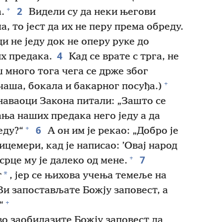
2
+
.
Видели су да неки његови
а, то јест да их не перу према обреду.
ци не једу док не оперу руке до
4
их предака.
Кад се врате с трга, не
ш много тога чега се држе због
+
чаша, бокала и бакарног посуђа.)
знаваоци Закона питали: „Зашто се
ња наших предака него једу а да
6
+
еду?“
А он им је рекао: „Добро је
ицемери, кад је написао: ’Овај народ
7
+
срце му је далеко од мене.
*
т
, јер се њихова учења темеље на
и запостављате Божју заповест, а
+
“
во заобилазите Божју заповест да