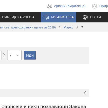
српски (ћирилица)
Приј
Изабери
(от
језик
но
БИБЛИЈСКА УЧЕЊА
БИБЛИОТЕКА
ВЕСТИ
про
и свет (ревидирано издање из 2019)
Марко
7
Поглавље
 фарисеји и неки познаваоци Закона