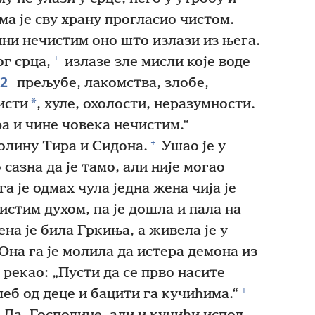
а је сву храну прогласио чистом.
ини нечистим оно што излази из њега.
+
г срца,
излазе зле мисли које воде
22
прељубе, лакомства, злобе,
*
висти
, хуле, охолости, неразумности.
ра и чине човека нечистим.“
+
олину Тира и Сидона.
Ушао је у
 сазна да је тамо, али није могао
а је одмах чула једна жена чија је
стим духом, па је дошла и пала на
на је била Гркиња, а живела је у
 Она га је молила да истера демона из
е рекао: „Пусти да се прво насите
+
хлеб од деце и бацити га кучићима.“