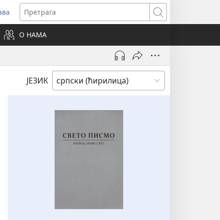
ава
вара
Претрага
ви
О НАМА
зор)
ЈЕЗИК