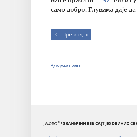
37
више причали.
Били су
само добро. Глувима даје да 
Претходно
Ауторска права
®
JW.ORG
/ ЗВАНИЧНИ ВЕБ-САЈТ ЈЕХОВИНИХ С