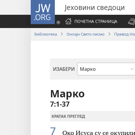
JW.ORG
Јеховини сведоци
ПОЧЕТНА СТРАНИЦА
Библиотека
Онлајн Свето писмо
Превод Нов
ИЗАБЕРИ
Библијска
књига
Марко
7:1-37
КРАТАК ПРЕГЛЕД
7
Око Исуса су се окупили