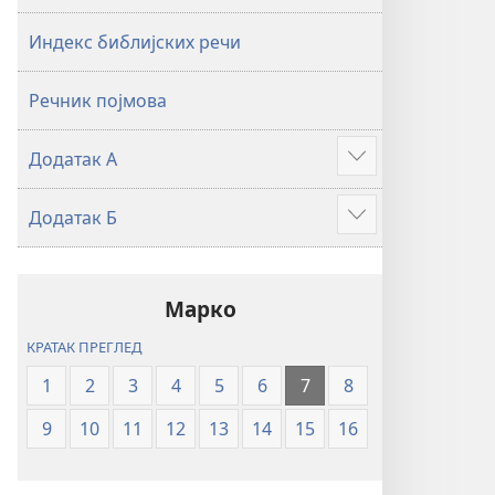
2019)
2019)
Индекс библијских речи
Речник појмова
Додатак А
Више
Додатак Б
Више
Марко
КРАТАК ПРЕГЛЕД
1
2
3
4
5
6
7
8
9
10
11
12
13
14
15
16