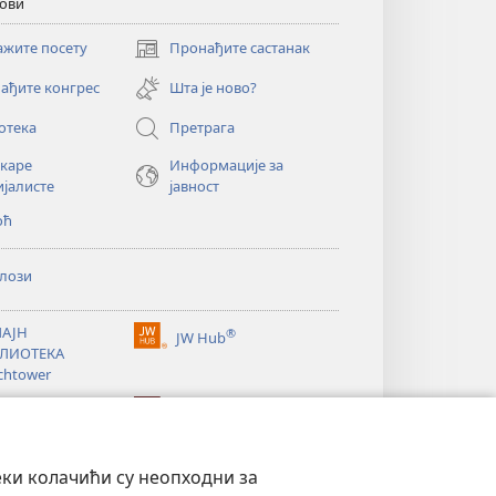
кови
ажите посету
Пронађите састанак
(отвара
нови
ађите конгрес
Шта је ново?
прозор)
отека
Претрага
екаре
Информације за
ијалисте
јавност
оћ
лози
АЈН
®
JW Hub
(отвара
ЛИОТЕКА
нови
chtower
прозор)
®
®
ibrary
Watchtower Library
еки колачићи су неопходни за