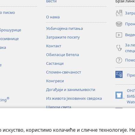
Вести
Брзи лин
то писмо
Затр
О нама
Прон
(отвара
Уобичајена питања
 брошурице
нови
Виде
Затражите посету
прозор)
позивнице
За л
Контакт
ака
спец
Обиласци Бетела
Пом
Састанци
е
Спомен-свечаност
При
(отвара
Конгреси
нови
прозор)
Догађаји и занимљивости
ОНЛ
БИБ
Из живота Јеховиних сведока
®
(отвара
ting
Wat
нови
Широм света
прозор)
JW L
е
искуство, користимо колачиће и сличне технологије. Н
тање Светог писма