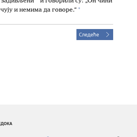
 задивљени
и говорили су: „Он чини
+
чују и немима да говоре.“
Следеће
ВЕДОКА