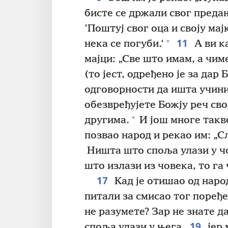
бисте се држали свог преда
’Поштуј свог оца и своју мајк
11
+
нека се погуби.‘
А ви к
мајци: „Све што имам, а чим
(то јест, одређено је за дар Бо
одговорности да ишта учини 
обезвређујете Божју реч св
+
другима.
И још многе такве
позвао народ и рекао им: „С
Ништа што споља улази у чо
што излази из човека, то га
17
Кад је отишао од народ
питали за смисао тог поређ
не разумете? Зар не знате 
19
споља улази у њега,
јер 