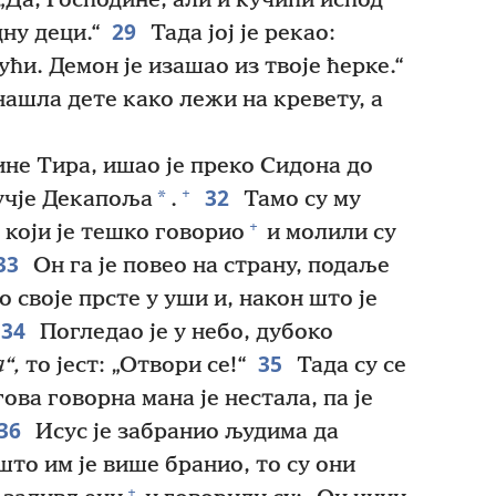
„Да, Господине, али и кучићи испод
29
дну деци.“
Тада јој је рекао:
ући. Демон је изашао из твоје ћерке.“
нашла дете како лежи на кревету, а
ине Тира, ишао је преко Сидона до
32
+
*
учје Декапоља
.
Тамо су му
+
 који је тешко говорио
и молили су
33
Он га је повео на страну, подаље
о своје прсте у уши и, након што је
34
Погледао је у небо, дубоко
35
“,
то јест: „Отвори се!“
Тада су се
ова говорна мана је нестала, па је
36
Исус је забранио људима да
што им је више бранио, то су они
+