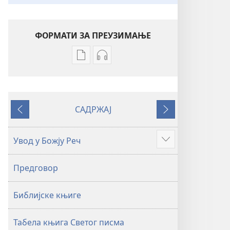
ФОРМАТИ ЗА ПРЕУЗИМАЊЕ
Формати
Формати
за
за
преузимање
преузимање
електронских
аудио-
САДРЖАЈ
публикација
садржаја
Претходно
Следеће
Свето
Свето
писмо
писмо
Увод у Божју Реч
Више
–
–
превод
превод
Предговор
Нови
Нови
свет
свет
Библијске књиге
(ревидирано
(ревидирано
издање
издање
из
из
Табела књига Светог писма