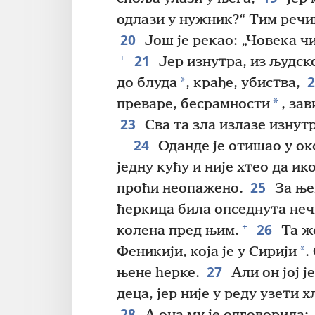
одлази у нужник?“ Тим речим
20
Још је рекао: „Човека ч
21
+
Јер изнутра, из људско
*
до блуда
, крађе, убиства,
*
преваре, бесрамности
, за
23
Сва та зла излазе изнут
24
Оданде је отишао у ок
једну кућу и није хтео да ико
25
проћи неопажено.
За њег
ћеркица била опседнута нечи
26
+
колена пред њим.
Та же
*
Феникији, која је у Сирији
.
27
њене ћерке.
Али он јој ј
деца, јер није у реду узети 
28