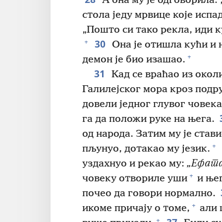
А она му је одговорила: 
стола једу мрвице које испа
„Пошто си тако рекла, иди к
30
+
Она је отишла кући и 
+
демон је био изашао.
31
Кад се враћао из окол
Галилејског мора кроз подр
довели једног глувог човека
га да положи руке на њега.
од народа. Затим му је стави
+
пљунуо, дотакао му језик.
уздахнуо и рекао му:
„Ефата
+
човеку отвориле уши
и њег
почео да говори нормално.
+
икоме причају о томе,
али 
+