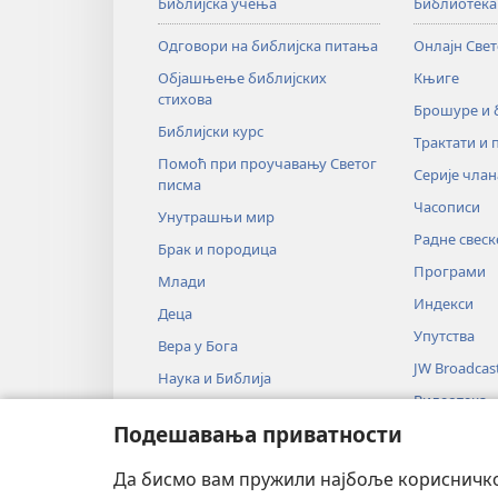
Библијска учења
Библиотека
Одговори на библијска питања
Онлајн Све
Објашњење библијских
Књиге
стихова
Брошуре и
Библијски курс
Трактати и 
Помоћ при проучавању Светог
Серије члан
писма
Часописи
Унутрашњи мир
Радне свеск
Брак и породица
Програми
Млади
Индекси
Деца
Упутства
Вера у Бога
JW Broadcas
Наука и Библија
Видеотека
Историја и Библија
Подешавања приватности
Музика
Аудио-драм
Да бисмо вам пружили најбоље корисничко 
Драмско чи