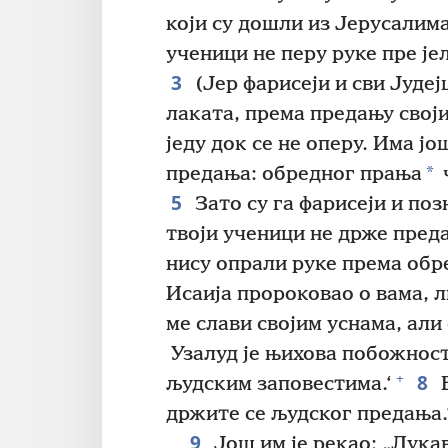
који су дошли из Јерусалима
ученици не перу руке пре јел
3
(Јер фарисеји и сви Јудеј
лаката, према предању свој
једу док се не оперу. Има јо
*
предања: обредног прања
5
Зато су га фарисеји и по
твоји ученици не држе преда
нису опрали руке према обр
Исаија пророковао о вама, л
ме слави својим уснама, али 
Узалуд је њихова побожнос
8
+
људским заповестима.‘
В
држите се људског предања.
9
Још им је рекао: „Лука