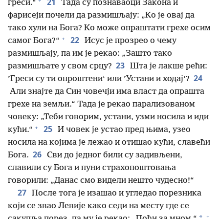
+
21
греси.“
Тада су познаваоци Закона и
фарисеји почели да размишљају: „Ко је овај да
тако хули на Бога? Ко може опраштати грехе осим
+
22
самог Бога?“
Исус је прозрео о чему
размишљају, па им је рекао: „Зашто тако
23
размишљате у свом срцу?
Шта је лакше рећи:
24
’Греси су ти опроштени‘ или ’Устани и ходај‘?
Али знајте да Син човечји има власт да опрашта
грехе на земљи.“ Тада је рекао парализованом
човеку: „Теби говорим, устани, узми носила и иди
+
25
кући.“
И човек је устао пред њима, узео
носила на којима је лежао и отишао кући, славећи
26
Бога.
Сви до једног били су задивљени,
славили су Бога и пуни страхопоштовања
говорили: „Данас смо видели нешто чудесно!“
27
После тога је изашао и угледао порезника
који се звао Левије како седи на месту где се
+
*
сакупља порез, па му је рекао: „Пођи за мном.“