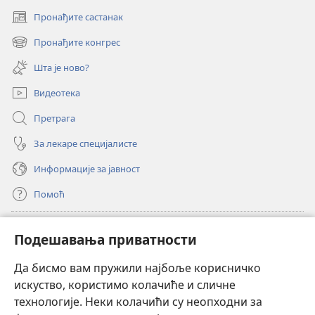
Пронађите састанак
(отвара
нови
Пронађите конгрес
(отвара
прозор)
нови
Шта је ново?
прозор)
Видеотека
Претрага
За лекаре специјалисте
Информације за јавност
Помоћ
Прилози
(отвара
Подешавања приватности
нови
прозор)
Да бисмо вам пружили најбоље корисничко
ОНЛАЈН БИБЛИОТЕКА Watchtower
(отвара
искуство, користимо колачиће и сличне
нови
®
JW Hub
технологије. Неки колачићи су неопходни за
прозор)
(отвара