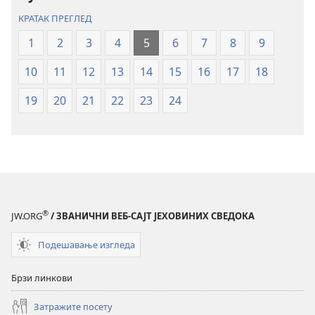
Нови
Нови
КРАТАК ПРЕГЛЕД
свет
свет
(ревидирано
(ревидирано
1
2
3
4
5
6
7
8
9
издање
издање
10
11
12
13
14
15
16
17
18
из
из
2019)
2019)
19
20
21
22
23
24
®
JW.ORG
/ ЗВАНИЧНИ ВЕБ-САЈТ ЈЕХОВИНИХ СВЕДОКА
Подешавање изгледа
Брзи линкови
Затражите посету