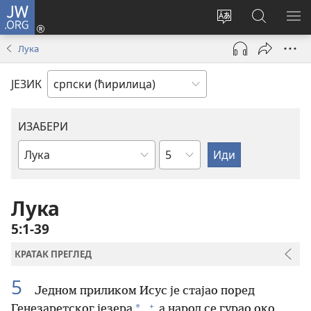
JW.ORG
Пријава
(отвара
Промени
Претрага
ПР
нови
језик
сајта
МЕ
Лука
прозор)
сајта
JW.ORG
ЈЕЗИК
ИЗАБЕРИ
Поглавље
Библијска
књига
Лука
5:1-39
КРАТАК ПРЕГЛЕД
5
Једном приликом Исус је стајао поред
+
*
Генезаретског језера
,
а народ се гурао око