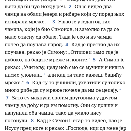
2
њега да би чуо Божју реч.
Он је видео два
чамца на обали језера и рибаре који су поред њих
+
3
испирали мреже.
Ушао је у један од тих
чамаца, који је био Симонов, и замолио га да се
мало отисну од обале. Тада је сео и из чамца
4
почео да поучава народ.
Кад је престао да их
поучава, рекао је Симону: „Отплови тамо где је
5
дубоко, па баците мреже и ловите.“
А Симон је
рекао: „Учитељу, целу ноћ смо се мучили и ништа
+
нисмо уловили,
али кад ти тако кажеш, бацићу
6
мреже.“
Кад су то учинили, ухватили су толико
+
много рибе да су мреже почеле да им се цепају.
7
Зато су махнули својим друговима у другом
чамцу да дођу и да им помогну. Они су дошли и
напунили оба чамца, тако да умало нису
8
потонули.
Кад је Симон Петар то видео, пао је
Исусу пред ноге и рекао: „Господе, иди од мене јер