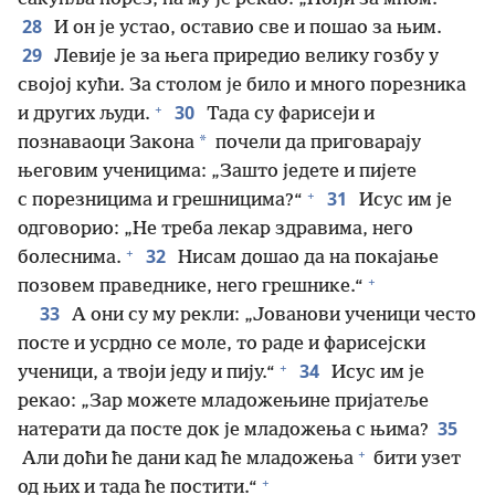
28
И он је устао, оставио све и пошао за њим.
29
Левије је за њега приредио велику гозбу у
својој кући. За столом је било и много порезника
+
30
и других људи.
Тада су фарисеји и
*
познаваоци Закона
почели да приговарају
његовим ученицима: „Зашто једете и пијете
+
31
с порезницима и грешницима?“
Исус им је
одговорио: „Не треба лекар здравима, него
+
32
болеснима.
Нисам дошао да на покајање
+
позовем праведнике, него грешнике.“
33
А они су му рекли: „Јованови ученици често
посте и усрдно се моле, то раде и фарисејски
+
34
ученици, а твоји једу и пију.“
Исус им је
рекао: „Зар можете младожењине пријатеље
35
натерати да посте док је младожења с њима?
+
Али доћи ће дани кад ће младожења
бити узет
+
од њих и тада ће постити.“