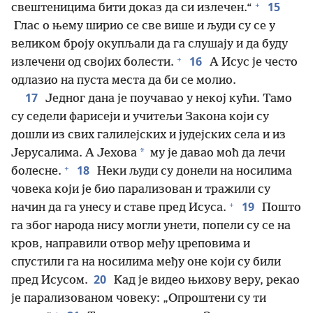
+
15
свештеницима бити доказ да си излечен.“
Глас о њему ширио се све више и људи су се у
великом броју окупљали да га слушају и да буду
+
16
излечени од својих болести.
А Исус је често
одлазио на пуста места да би се молио.
17
Једног дана је поучавао у некој кући. Тамо
су седели фарисеји и учитељи Закона који су
дошли из свих галилејских и јудејских села и из
*
Јерусалима. А Јехова
му је давао моћ да лечи
+
18
болесне.
Неки људи су донели на носилима
човека који је био парализован и тражили су
+
19
начин да га унесу и ставе пред Исуса.
Пошто
га због народа нису могли унети, попели су се на
кров, направили отвор међу цреповима и
спустили га на носилима међу оне који су били
20
пред Исусом.
Кад је видео њихову веру, рекао
је парализованом човеку: „Опроштени су ти