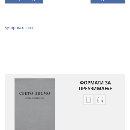
Ауторска права
ФОРМАТИ ЗА
ПРЕУЗИМАЊЕ
Формати
Формати
за
за
преузимање
преузимање
електронских
аудио-