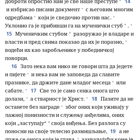
+
14
доброти опростио нам је све наше преступе
+
и избрисао писани документ
с његовим многим
+
+
одредбама
који је сведочио против нас.
+
*
Уклонио га је прибивши га на мученички стуб
.
15
*
Мученичким стубом
разоружао је владаре и
+
власти и пред свима показао да их је поразио,
водећи их као заробљенике у победничкој
поворци.
16
Зато нека вам нико не говори шта да једете
+
и пијете
и нека вам не заповеда да славите
+
празнике, да држите дане младог месеца
или
+
17
сабате.
Све то је само сенка онога што
+
+
18
долази,
а стварност је Христ.
Пазите да не
+
останете без награде
због оних који уживају у
лажној понизности и служењу анђелима, оних
*
који „заступају“
своја виђења. Без разлога су
19
поносни на своје телесно размишљање,
а не
+
држе се онога који је глава,
захваљујући коме је