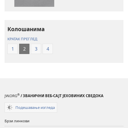
публикација
садржаја
Свето
Свето
писмо
писмо
–
–
превод
превод
Колошанима
Нови
Нови
КРАТАК ПРЕГЛЕД
свет
свет
(ревидирано
(ревидирано
1
2
3
4
издање
издање
из
из
2019)
2019)
®
JW.ORG
/ ЗВАНИЧНИ ВЕБ-САЈТ ЈЕХОВИНИХ СВЕДОКА
Подешавање изгледа
Брзи линкови