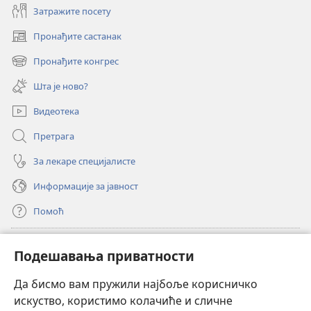
Затражите посету
Пронађите састанак
(отвара
нови
Пронађите конгрес
(отвара
прозор)
нови
Шта је ново?
прозор)
Видеотека
Претрага
За лекаре специјалисте
Информације за јавност
Помоћ
Прилози
(отвара
Подешавања приватности
нови
прозор)
Да бисмо вам пружили најбоље корисничко
ОНЛАЈН БИБЛИОТЕКА Watchtower
(отвара
искуство, користимо колачиће и сличне
нови