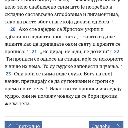
цело тело снабдевено свим што је потребно и
складно састављено зглобовима и лигаментима,
+
тако да расте због снаге која долази од Бога.
20
Ако сте заједно са Христом умрли и
+
одбацили гледишта овог света,
зашто и даље
живите као да припадате овом свету и држите се
+
21
22
прописа:
„Не дирај, не једи, не дотичи“?
Ти прописи се односе на ствари које се искористе
+
и више их нема. То су људске заповести и учења.
23
Они који се њима воде служе Богу на свој
начин, претварају се да су понизни и строги су
+
према свом телу.
Иако сви ти прописи изгледају
мудро, они не помажу човеку да се бори против
жеља тела.
Претходно
Следеће