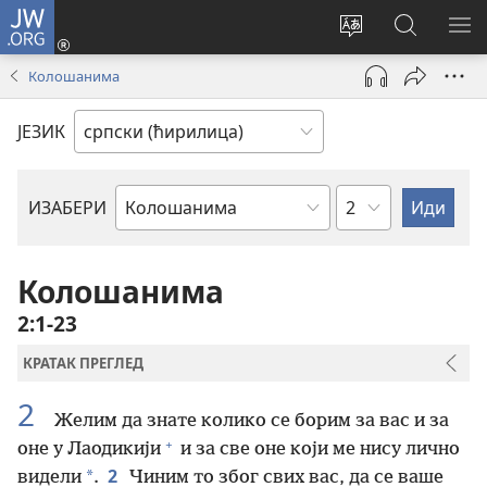
JW.ORG
Пријава
(отвара
Промени
Претрага
ПР
нови
језик
сајта
МЕ
Колошанима
прозор)
сајта
JW.ORG
ЈЕЗИК
Поглавље
ИЗАБЕРИ
Библијска
књига
Колошанима
2:1-23
КРАТАК ПРЕГЛЕД
2
Желим да знате колико се борим за вас и за
+
оне у Лаодикији
и за све оне који ме нису лично
2
*
видели
.
Чиним то због свих вас, да се ваше