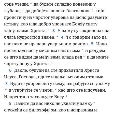
+
срце утеши,
да будете складно повезани у
+
*
љубави,
да добијете велике благослове
који
проистичу из чврстог уверења да јасно разумете
истину, као и да добро упознате Божју свету
+
3
тајну, наиме Христа.
У њему су сакривена сва
+
4
блага мудрости и знања.
То говорим зато да
5
вас нико не превари уверљивим речима.
Иако
*
нисам код вас, у мислима сам с вама
и радујем
+
се што видим да међу вама влада ред
и да имате
+
чврсту веру у Христа.
6
Дакле, будући да сте прихватили Христа
Исуса, Господа, идите и даље његовим стопама.
7
Будите укорењени у њему, изграђујте се у њему
+
+
и утврђујте се у вери,
као што сте и поучени.
+
Непрестано захваљујте Богу.
8
*
Пазите да вас нико не ухвати у замку
служећи се филозофијом, као и испразним и