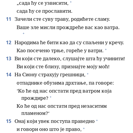
+
„сада ћу се узвисити,
сада ћу се прославити.
11
Зачели сте суву траву, родићете сламу.
Ваше зле мисли прождреће вас као ватра.
+
12
Народима ће бити као да су спаљени у кречу.
+
Као посечено трње, гореће у ватри.
13
Ви који сте далеко, слушајте шта ћу учинити!
Ви који сте близу, признајте моју моћ!
+
14
На Сиону страхују грешници,
отпаднике обузима дрхтање, па говоре:
’Ко ће од нас опстати пред ватром која
+
прождире?
Ко ће од нас опстати пред незаситим
пламеном?‘
+
15
Онај који увек поступа праведно
+
и говори оно што је право,