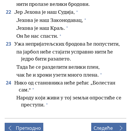
нити пролазе велики бродови.
+
22
Јер Јехова је наш Судија,
+
Јехова је наш Законодавац,
+
Јехова је наш Краљ.
+
Он ће нас спасти.
23
Ужа непријатељских бродова ће попустити,
па јарбол неће стајати усправно нити ће
једро бити разапето.
Тада ће се разделити велики плен,
+
чак ће и хроми узети много плена.
24
Нико од становника неће рећи: „Болестан
+
сам.“
Народу који живи у тој земљи опростиће се
+
преступи.
Претходно
Следеће