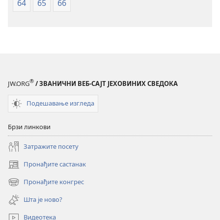
64
65
66
®
JW.ORG
/ ЗВАНИЧНИ ВЕБ-САЈТ ЈЕХОВИНИХ СВЕДОКА
Подешавање изгледа
Брзи линкови
Затражите посету
Пронађите састанак
(отвара
нови
Пронађите конгрес
(отвара
прозор)
нови
Шта је ново?
прозор)
Видеотека