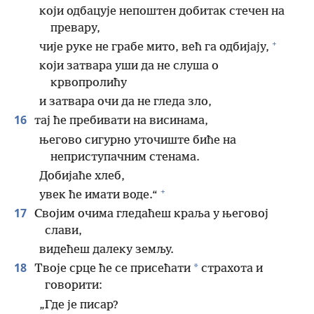
који одбацује непоштен добитак стечен на
превару,
+
чије руке не грабе мито, већ га одбијају,
који затвара уши да не слуша о
крвопролићу
и затвара очи да не гледа зло,
16
тај ће пребивати на висинама,
његово сигурно уточиште биће на
неприступачним стенама.
Добијаће хлеб,
+
увек ће имати воде.“
17
Својим очима гледаћеш краља у његовој
слави,
видећеш далеку земљу.
18
*
Твоје срце ће се присећати
страхота и
говорити:
„Где је писар?