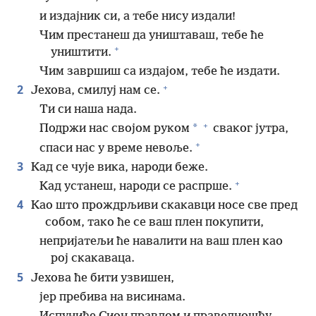
и издајник си, а тебе нису издали!
Чим престанеш да уништаваш, тебе ће
+
уништити.
Чим завршиш са издајом, тебе ће издати.
+
2
Јехова, смилуј нам се.
Ти си наша нада.
+
*
Подржи нас својом руком
сваког јутра,
+
спаси нас у време невоље.
3
Кад се чује вика, народи беже.
+
Кад устанеш, народи се распрше.
4
Као што прождрљиви скакавци носе све пред
собом, тако ће се ваш плен покупити,
непријатељи ће навалити на ваш плен као
рој скакаваца.
5
Јехова ће бити узвишен,
јер пребива на висинама.