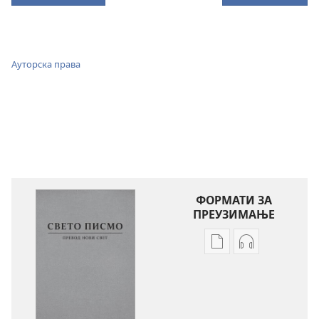
Ауторска права
ФОРМАТИ ЗА
ПРЕУЗИМАЊЕ
Формати
Формати
за
за
преузимање
преузимање
електронских
аудио-
публикација
садржаја