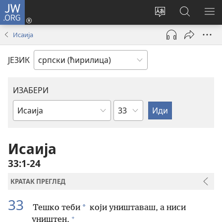
JW.ORG
Пријава
(отвара
Промени
Претрага
ПР
нови
језик
сајта
МЕ
Исаија
прозор)
сајта
JW.ORG
ЈЕЗИК
ИЗАБЕРИ
Поглавље
Библијска
књига
Исаија
33:1-24
КРАТАК ПРЕГЛЕД
33
*
Тешко теби
који уништаваш, а ниси
+
уништен,