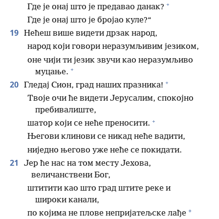
+
Где је онај што је предавао данак?
Где је онај што је бројао куле?“
19
Нећеш више видети дрзак народ,
народ који говори неразумљивим језиком,
оне чији ти језик звучи као неразумљиво
+
муцање.
+
20
Гледај Сион, град наших празника!
Твоје очи ће видети Јерусалим, спокојно
пребивалиште,
+
шатор који се неће преносити.
Његови клинови се никад неће вадити,
ниједно његово уже неће се покидати.
21
Јер ће нас на том месту Јехова,
величанствени Бог,
штитити као што град штите реке и
широки канали,
*
по којима не плове непријатељске лађе