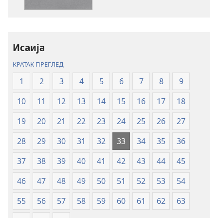
Свето
Свето
писмо
писмо
–
–
превод
превод
Исаија
Нови
Нови
КРАТАК ПРЕГЛЕД
свет
свет
(ревидирано
(ревидирано
1
2
3
4
5
6
7
8
9
издање
издање
10
11
12
13
14
15
16
17
18
из
из
2019)
2019)
19
20
21
22
23
24
25
26
27
28
29
30
31
32
33
34
35
36
37
38
39
40
41
42
43
44
45
46
47
48
49
50
51
52
53
54
55
56
57
58
59
60
61
62
63