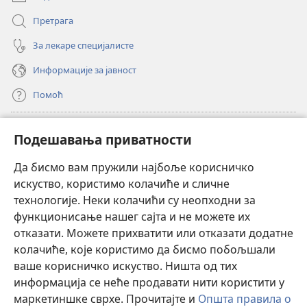
Претрага
За лекаре специјалисте
Информације за јавност
Помоћ
Прилози
(отвара
Подешавања приватности
нови
прозор)
Да бисмо вам пружили најбоље корисничко
ОНЛАЈН БИБЛИОТЕКА Watchtower
(отвара
искуство, користимо колачиће и сличне
нови
®
JW Hub
технологије. Неки колачићи су неопходни за
прозор)
(отвара
функционисање нашег сајта и не можете их
нови
®
JW Library
прозор)
отказати. Можете прихватити или отказати додатне
колачиће, које користимо да бисмо побољшали
®
Watchtower Library
ваше корисничко искуство. Ништа од тих
информација се неће продавати нити користити у
маркетиншке сврхе. Прочитајте и
Општа правила о