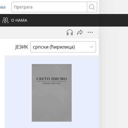
ава
вара
Претрага
ви
О НАМА
зор)
ЈЕЗИК