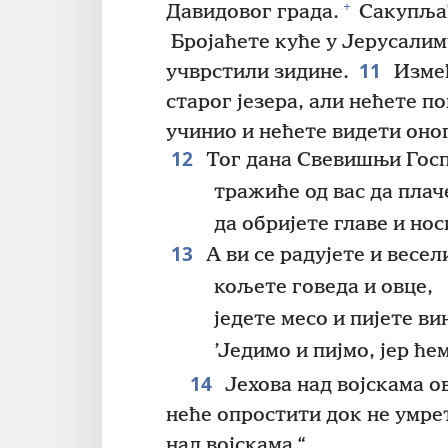
+
Давидовог града.
Сакупљаћ
Бројаћете куће у Јерусалим
11
учврстили зидине.
Измеђ
старог језера, али нећете п
учинио и нећете видети оног
12
Тог дана Свевишњи Госпо
тражиће од вас да плаче
да обријете главе и нос
13
А ви се радујете и весел
кољете говеда и овце,
једете месо и пијете ви
’Једимо и пијмо, јер ћем
14
Јехова над војскама ов
неће опростити док не умрет
над војскама.“