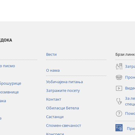
ВЕДОКА
Вести
Брзи лин
то писмо
Затр
О нама
Прон
(отвара
Уобичајена питања
 брошурице
нови
Виде
Затражите посету
прозор)
позивнице
За л
Контакт
ака
спец
Обиласци Бетела
Пом
Састанци
е
Спомен-свечаност
При
(отвара
Конгреси