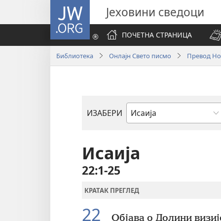
JW.ORG
Јеховини сведоци
ПОЧЕТНА СТРАНИЦА
Библиотека
Онлајн Свето писмо
Превод Нов
ИЗАБЕРИ
Библијска
књига
Исаија
22:1-25
КРАТАК ПРЕГЛЕД
22
Објава о Долини визиј