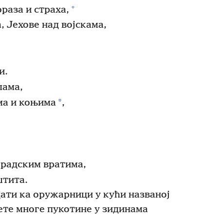
+
раза и страха,
 Јехове над војскама,
и.
лама,
*
ма и коњима
,
градским вратима,
штита.
дати ка оружарници у кући названој
ете многе пукотине у зидинама