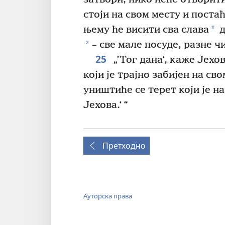
стоји на свом месту и поста
*
њему ће висити сва слава
д
*
– све мале посуде, разне ч
25
„’Тог дана‘, каже Јехо
који је трајно забијен на сво
уништиће се терет који је на
Јехова.‘ “
Претходно
Ауторска права