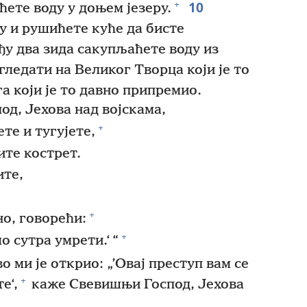
10
+
ете воду у доњем језеру.
у и рушићете куће да бисте
у два зида сакупљаћете воду из
огледати на Великог Творца који је то
а који је то давно припремио.
д, Јехова над војскама,
+
те и тугујете,
ите кострет.
ите,
+
но, говорећи:
+
о сутра умрети.‘ “
о ми је открио: „’Овај преступ вам се
+
е‘,
каже Свевишњи Господ, Јехова