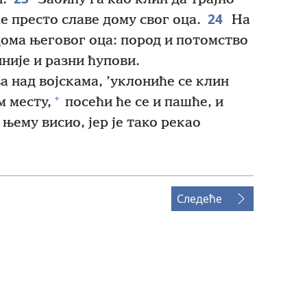
24
ће престо славе дому свог оца.
На
ома његовог оца: пород и потомство
иније и разни ћупови.
ва над војскама, ’уклониће се клин
+
м месту,
посећи ће се и пашће, и
 њему висио, јер је тако рекао
Следеће