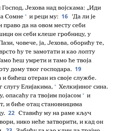
оспод, Јехова над војскама: „Иди
16
+
ка Сомне
и реци му:
’Да ли је
и право да на овом месту себи
ици он себи клеше гробницу, у
Пази, човече, ја, Јехова, оборићу те,
рсто ћу те замотати и као лопту
амо ћеш умрети и тамо ће твоја
19
оту дому твог господара.
 и бићеш отеран из своје службе.
+
г слугу Елијакима,
Хелкијиног сина.
+
у, опасаћу га твојим појасом
и
ст, и биће отац становницима
22
у.
Ставићу му на раме кључ
вори, нико неће затворити, и кад он
23
.
Забићу га као клин да трајно