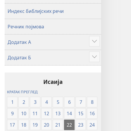
2019)
2019)
Индекс библијских речи
Речник појмова
Додатак А
Више
Додатак Б
Више
Исаија
КРАТАК ПРЕГЛЕД
1
2
3
4
5
6
7
8
9
10
11
12
13
14
15
16
17
18
19
20
21
22
23
24