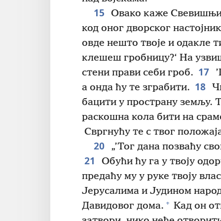
15
Овако каже Свевишњи Г
код оног дворског настојни
овде нешто твоје и одакле т
клешеш гробницу?‘ На узвиш
17
стени прави себи гроб.
’
18
а онда ћу те зграбити.
Чв
бацити у пространу земљу. Т
раскошна кола бити на срам
Свргнућу те с твог положаја
20
„’Тог дана позваћу сво
21
Обући ћу га у твоју одор
предаћу му у руке твоју вла
Јерусалима и Јудином народ
+
Давидовог дома.
Кад он от
затвори, нико неће отворити