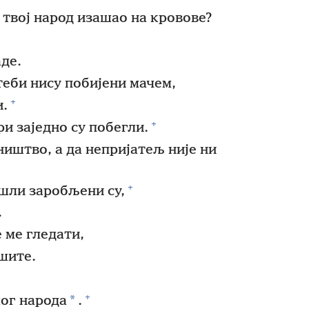
о твој народ изашао на кровове?
аде.
 теби нису побијени мачем,
+
и.
+
и заједно су побегли.
иштво, а да непријатељ није ни
+
ашли заробљени су,
.
 ме гледати,
ешите.
+
*
мог народа
.