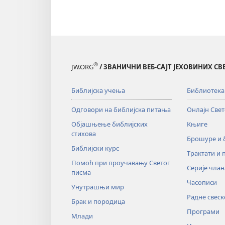
®
JW.ORG
/ ЗВАНИЧНИ ВЕБ-САЈТ ЈЕХОВИНИХ С
Библијска учења
Библиотека
Одговори на библијска питања
Онлајн Све
Објашњење библијских
Књиге
стихова
Брошуре и
Библијски курс
Трактати и 
Помоћ при проучавању Светог
Серије члан
писма
Часописи
Унутрашњи мир
Радне свеск
Брак и породица
Програми
Млади