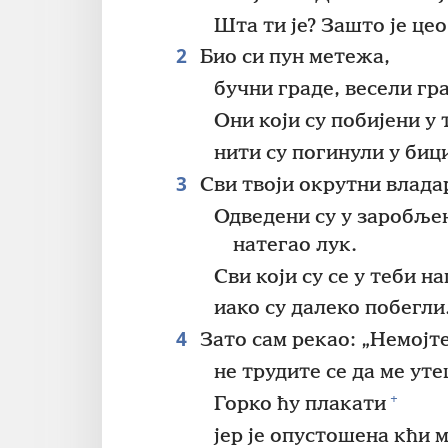
Шта ти је? Зашто је це
2
Био си пун метежа,
бучни граде, весели гр
Они који су побијени у
нити су погинули у биц
3
Сви твоји окрутни владар
Одведени су у заробљен
натегао лук.
Сви који су се у теби н
иако су далеко побегли
4
Зато сам рекао: „Немојте
не трудите се да ме ут
+
Горко ћу плакати
јер је опустошена кћи 