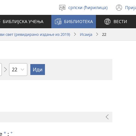
српски (ћирилица)
Приј
Изабери
(от
језик
но
БИБЛИЈСКА УЧЕЊА
БИБЛИОТЕКА
ВЕСТИ
про
и свет (ревидирано издање из 2019)
Исаија
22
Поглавље
+
*
е
: