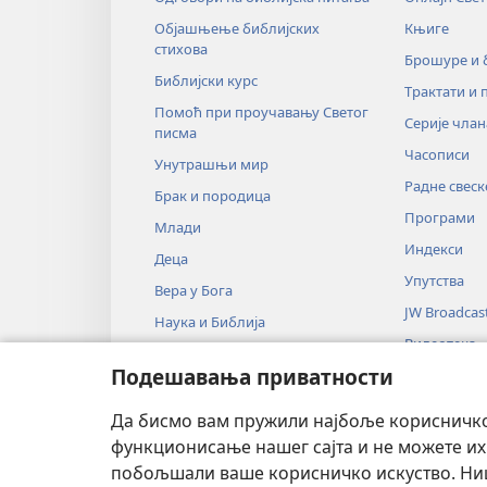
Објашњење библијских
Књиге
стихова
Брошуре и
Библијски курс
Трактати и 
Помоћ при проучавању Светог
Серије члан
писма
Часописи
Унутрашњи мир
Радне свеск
Брак и породица
Програми
Млади
Индекси
Деца
Упутства
Вера у Бога
JW Broadcas
Наука и Библија
Видеотека
Историја и Библија
Подешавања приватности
Музика
Аудио-драм
Да бисмо вам пружили најбоље корисничко 
Драмско чи
функционисање нашег сајта и не можете их
побољшали ваше корисничко искуство. Ништ