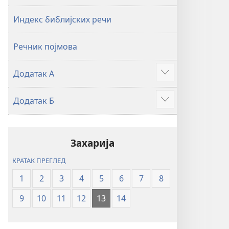
2019)
2019)
Индекс библијских речи
Речник појмова
Додатак А
Више
Додатак Б
Више
Захарија
КРАТАК ПРЕГЛЕД
1
2
3
4
5
6
7
8
9
10
11
12
13
14