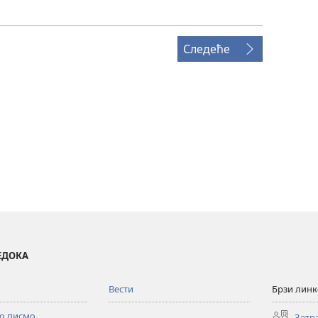
Следеће
ВЕДОКА
Вести
Брзи лин
то писмо
Затр