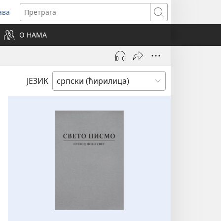
ава
вара
Претрага
ви
О НАМА
зор)
ЈЕЗИК