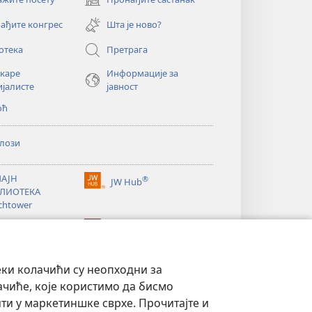
(отвара
нови
ађите конгрес
Шта је ново?
прозор)
отека
Претрага
екаре
Информације за
ијалисте
јавност
оћ
лози
АЈН
®
JW Hub
(отвара
ЛИОТЕКА
нови
chtower
прозор)
®
®
ibrary
Watchtower Library
еки колачићи су неопходни за
ачиће, које користимо да бисмо
и у маркетиншке сврхе. Прочитајте и