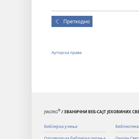
Претходно
Ауторска права
®
JW.ORG
/ ЗВАНИЧНИ ВЕБ-САЈТ ЈЕХОВИНИХ С
Библијска учења
Библиотека
Одговори на библијска питања
Онлајн Све