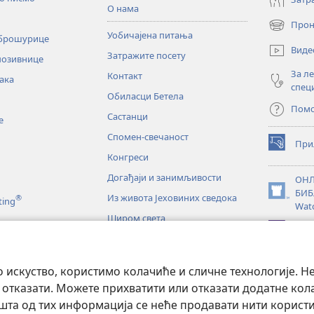
О нама
Прон
(отвара
Уобичајена питања
 брошурице
нови
Виде
Затражите посету
прозор)
позивнице
За л
Контакт
ака
спец
Обиласци Бетела
Пом
Састанци
е
Спомен-свечаност
При
(отвара
Конгреси
нови
прозор)
Догађаји и занимљивости
ОНЛ
БИБ
Из живота Јеховиних сведока
®
(отвара
ting
Wat
нови
Широм света
прозор)
JW L
е
искуство, користимо колачиће и сличне технологије. Н
тање Светог писма
 отказати. Можете прихватити или отказати додатне кол
а од тих информација се неће продавати нити користит