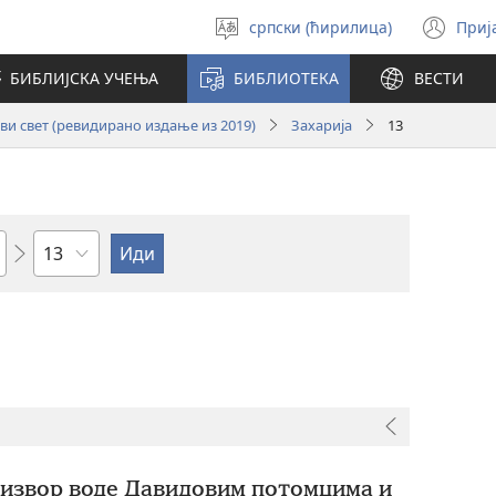
српски (ћирилица)
Приј
Изабери
(от
језик
но
БИБЛИЈСКА УЧЕЊА
БИБЛИОТЕКА
ВЕСТИ
про
и свет (ревидирано издање из 2019)
Захарија
13
Поглавље
 извор воде Давидовим потомцима и