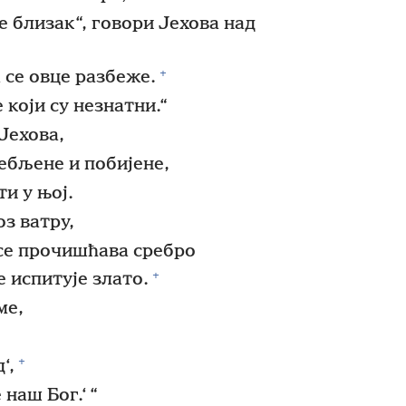
е близак“, говори Јехова над
+
 се овце разбеже.
е који су незнатни.“
Јехова,
ебљене и побијене,
ти у њој.
з ватру,
 се прочишћава сребро
+
е испитује злато.
ме,
+
‘,
 наш Бог.‘ “