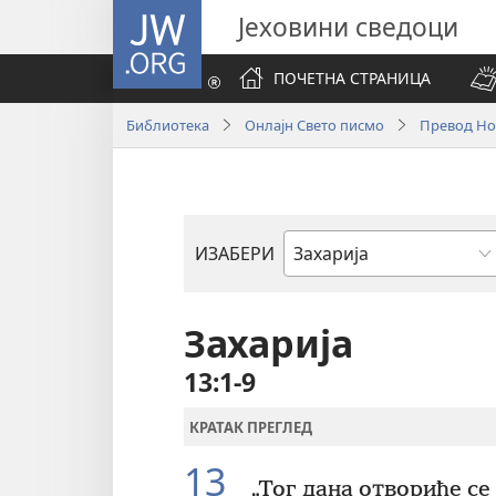
JW.ORG
Јеховини сведоци
ПОЧЕТНА СТРАНИЦА
Библиотека
Онлајн Свето писмо
Превод Нов
ИЗАБЕРИ
Библијска
књига
Захарија
13:1-9
КРАТАК ПРЕГЛЕД
13
„Тог дана отвориће се