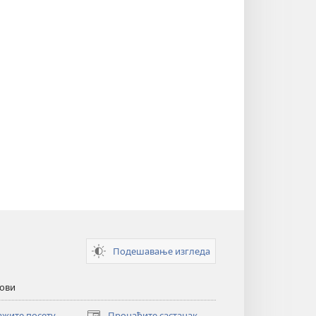
Подешавање изгледа
кови
ажите посету
Пронађите састанак