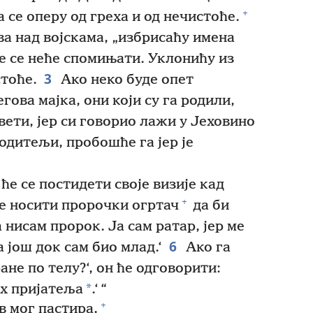
+
се оперу од греха и од нечистоће.
ва над војскама, „избрисаћу имена
е се неће спомињати. Уклонићу из
3
тоће.
Ако неко буде опет
гова мајка, они који су га родили,
ети, јер си говорио лажи у Јеховино
родитељи, пробошће га јер је
ће се постидети своје визије кад
+
е носити пророчки огртач
да би
а нисам пророк. Ја сам ратар, јер ме
6
а још док сам био млад.‘
Ако га
ране по телу?‘, он ће одговорити:
*
их пријатеља
.‘ “
+
в мог пастира,