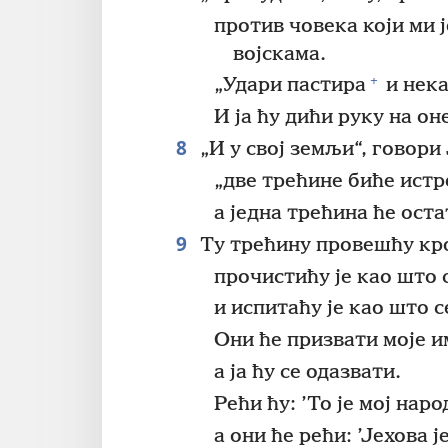
против човека који ми ј
војскама.
+
„Удари пастира
и нека
И ја ћу дићи руку на он
8
„И у свој земљи“, говори 
„две трећине биће истр
а једна трећина ће оста
9
Ту трећину провешћу кро
прочистићу је као што
и испитаћу је као што с
Они ће призвати моје и
а ја ћу се одазвати.
Рећи ћу: ’То је мој народ
а они ће рећи: ’Јехова је