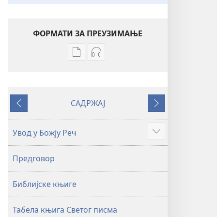
ФОРМАТИ ЗА ПРЕУЗИМАЊЕ
Формати
Формати
за
за
преузимање
преузимање
електронских
аудио-
САДРЖАЈ
публикација
садржаја
Претходно
Следеће
Свето
Свето
писмо
писмо
Увод у Божју Реч
Више
–
–
превод
превод
Предговор
Нови
Нови
свет
свет
Библијске књиге
(ревидирано
(ревидирано
издање
издање
из
из
Табела књига Светог писма