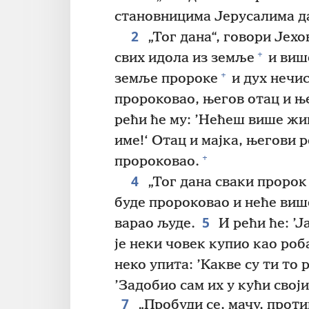
становницима Јерусалима да 
2
„Тог дана“, говори Јехо
+
свих идола из земље
и виш
+
земље пророке
и дух нечис
пророковао, његов отац и ње
рећи ће му: ’Нећеш више жив
име!‘ Отац и мајка, његови 
+
пророковао.
4
„Тог дана сваки пророк 
буде пророковао и неће виш
5
варао људе.
И рећи ће: ’Ј
је неки човек купио као роб
неко упита: ’Какве су ти то 
’Задобио сам их у кући свој
7
„Пробуди се, мачу, проти