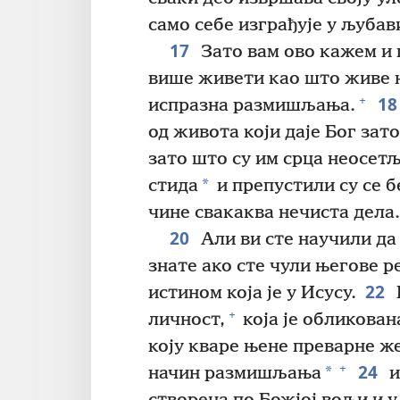
само себе изграђује у љубав
17
Зато вам ово кажем и 
више живети као што живе 
18
+
испразна размишљања.
од живота који даје Бог зат
зато што су им срца неосет
*
стида
и препустили су се 
чине свакаква нечиста дела.
20
Али ви сте научили да 
знате ако сте чули његове р
22
истином која је у Исусу.
+
личност,
која је обликова
коју кваре њене преварне ж
24
+
*
начин размишљања
и