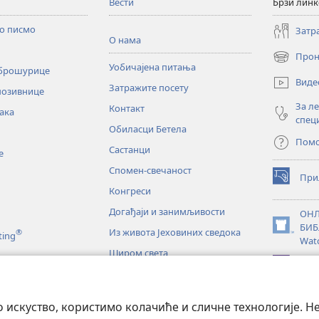
Вести
Брзи лин
то писмо
Затр
О нама
Прон
(отвара
Уобичајена питања
 брошурице
нови
Виде
Затражите посету
прозор)
позивнице
За л
Контакт
ака
спец
Обиласци Бетела
Пом
Састанци
е
Спомен-свечаност
При
(отвара
Конгреси
нови
прозор)
Догађаји и занимљивости
ОНЛ
БИБ
Из живота Јеховиних сведока
®
(отвара
ting
Wat
нови
Широм света
прозор)
JW L
е
искуство, користимо колачиће и сличне технологије. Н
тање Светог писма