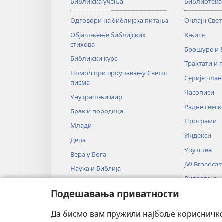
Библијска учења
Библиотека
Одговори на библијска питања
Онлајн Све
Објашњење библијских
Књиге
стихова
Брошуре и
Библијски курс
Трактати и 
Помоћ при проучавању Светог
Серије члан
писма
Часописи
Унутрашњи мир
Радне свеск
Брак и породица
Програми
Млади
Индекси
Деца
Упутства
Вера у Бога
JW Broadcas
Наука и Библија
Видеотека
Историја и Библија
Подешавања приватности
Музика
Аудио-драм
Да бисмо вам пружили најбоље корисничко 
Драмско чи