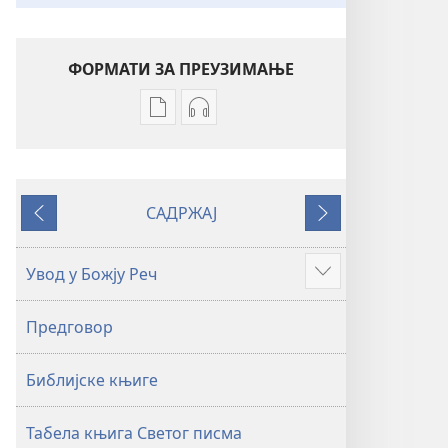
ФОРМАТИ ЗА ПРЕУЗИМАЊЕ
Формати
Формати
за
за
преузимање
преузимање
електронских
аудио-
САДРЖАЈ
публикација
садржаја
Претходно
Следеће
Свето
Свето
писмо
писмо
Увод у Божју Реч
Више
–
–
превод
превод
Предговор
Нови
Нови
свет
свет
Библијске књиге
(ревидирано
(ревидирано
издање
издање
из
из
Табела књига Светог писма