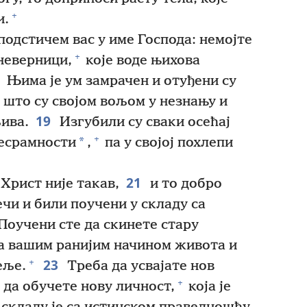
+
и.
подстичем вас у име Господа: немојте
+
неверници,
које воде њихова
Њима је ум замрачен и отуђени су
о што су својом вољом у незнању и
19
љива.
Изгубили су сваки осећај
+
*
бесрамности
,
па у својој похлепи
21
Христ није такав,
и то добро
ечи и били поучени у складу са
Поучени сте да скинете стару
на вашим ранијим начином живота и
23
+
еље.
Треба да усвајате нов
+
 да обучете нову личност,
која је