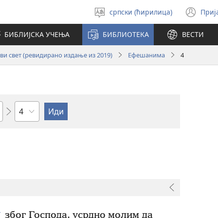
српски (ћирилица)
Приј
Изабери
(от
језик
но
БИБЛИЈСКА УЧЕЊА
БИБЛИОТЕКА
ВЕСТИ
про
и свет (ревидирано издање из 2019)
Ефешанима
4
Поглавље
+
због Господа, усрдно молим да