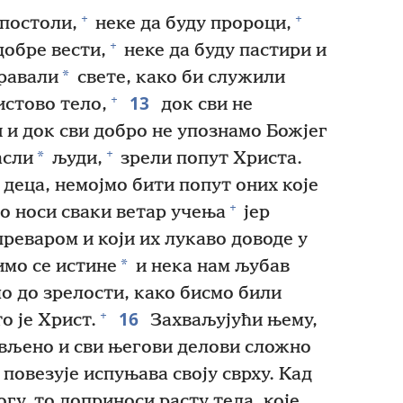
+
+
апостоли,
неке да буду пророци,
+
добре вести,
неке да буду пастири и
*
равали
свете, како би служили
13
+
стово тело,
док сви не
 и док сви добро не упознамо Божјег
+
*
асли
људи,
зрели попут Христа.
деца, немојмо бити попут оних које
+
мо носи сваки ветар учења
јер
преваром и који их лукаво доводе у
*
мо се истине
и нека нам љубав
о до зрелости, како бисмо били
16
+
то је Христ.
Захваљујући њему,
ављено и сви његови делови сложно
х повезује испуњава своју сврху. Кад
огу, то доприноси расту тела, које