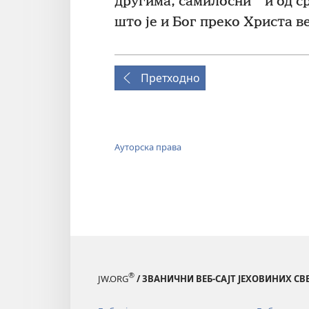
другима, самилосни
и од с
што је и Бог преко Христа 
Претходно
Ауторска права
®
JW.ORG
/ ЗВАНИЧНИ ВЕБ-САЈТ ЈЕХОВИНИХ С