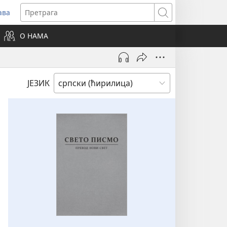
ава
вара
Претрага
ви
О НАМА
зор)
ЈЕЗИК