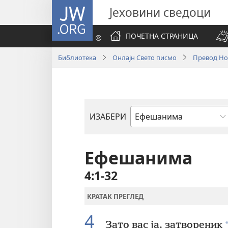
JW.ORG
Јеховини сведоци
ПОЧЕТНА СТРАНИЦА
Библиотека
Онлајн Свето писмо
Превод Нов
ИЗАБЕРИ
Библијска
књига
Ефешанима
4:1-32
КРАТАК ПРЕГЛЕД
4
Зато вас ја, затвореник