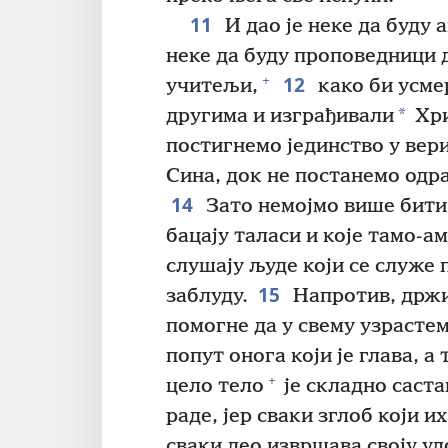
11
И дао је неке да буду 
неке да буду проповедници 
12
+
учитељи,
како би усме
*
другима и изграђивали
Хри
постигнемо јединство у вери
Сина, док не постанемо одр
14
Зато немојмо више бити 
бацају таласи и које тамо-а
слушају људе који се служе 
15
заблуду.
Напротив, држи
помогне да у свему узрастем
попут онога који је глава, а 
+
цело тело
је складно саст
раде, јер сваки зглоб који и
сваки део извршава своју ул