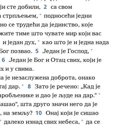
2
ји сте добили,
са свом
+
а стрпљењем,
подносећи једни
но се трудећи да јединство, које
жите тиме што чувате мир који вас
+
и један дух,
као што је и једна нада
5
+
 Бог позвао.
Један је Господ,
6
Један је Бог и Отац свих, који је
х и у свима.
а је незаслужена доброта, онако
8
+
ај дар.
Зато је речено: „Кад је
+
аробљенике и дао је људе на дар.“
зашао“, шта друго значи него да је
10
, на земљу?
Онај који је сишао
+
+
далеко изнад свих небеса,
да се