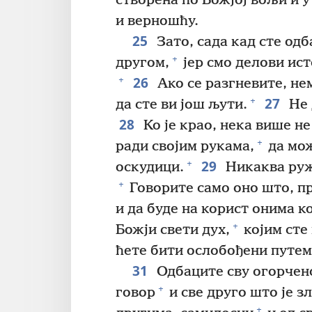
створена по Божјој вољи и у
и верношћу.
25
Зато, сада кад сте одб
+
другом,
јер смо делови ист
26
+
Ако се разгневите, не
27
+
да сте ви још љути.
Не 
28
Ко је крао, нека више н
+
ради својим рукама,
да мож
29
+
оскудици.
Никаква ружн
+
Говорите само оно што, пр
и да буде на корист онима ко
+
Божји свети дух,
којим сте
ћете бити ослобођени путем
31
Одбаците сву огорчен
+
говор
и све друго што је зл
+