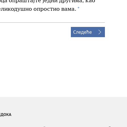
рца опраштајте једни другима, као
+
великодушно опростио вама.
Следеће
ВЕДОКА