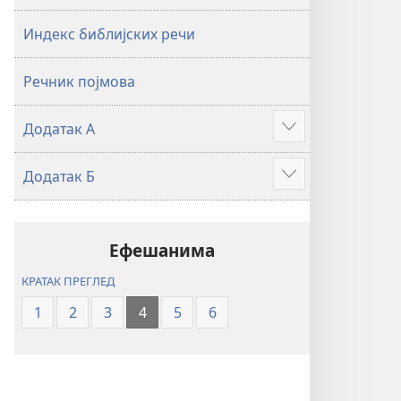
2019)
2019)
Индекс библијских речи
Речник појмова
Додатак А
Више
Додатак Б
Више
Ефешанима
КРАТАК ПРЕГЛЕД
1
2
3
4
5
6