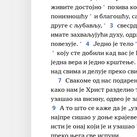
+
живите достојно
позива ко
+
понизношћу
и благошћу, с
3
+
друге с љубављу,
свесрд
имате захваљујући духу, одр
4
+
+
повезује.
Једно је тело
+
коју сте добили кад вас је
једна вера и једно крштење.
над свима и делује преко сви
7
Свакоме од нас подарен
како нам је Христ разделио т
узашао на висину, одвео је з
9
А то што се каже да је „у
најпре сишао у доње крајеве
исти је онај који је и узашао
преко њега све испуни.