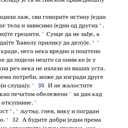
 складу је са истинском праведношћу
ацили лаж, сви говорите истину један
*
ог тела и зависимо једни од других
.
+
мојте грешити.
Сунце да не зађе, а
+
*
дајте Ђаволу прилику да делује.
е краде, него нека вредно и поштено
е да подели нешто са оним ко је у
а реч нека не излази из ваших уста.
ема потреби, може да изгради друге
30
+
ји слушају.
И не жалостите
+
 као печатом обележени
за дан кад
+
 откупнине.
+
*
ост
,
љутњу, гнев, вику и погрдан
32
+
о.
А будите добри једни према