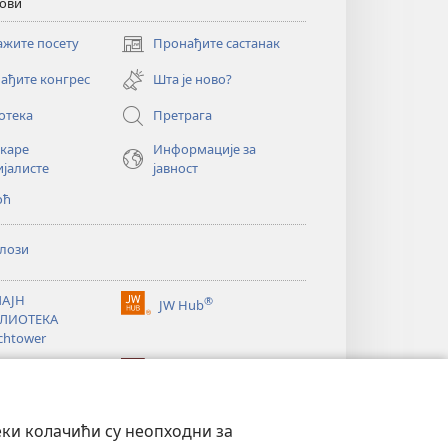
кови
ажите посету
Пронађите састанак
(отвара
нови
ађите конгрес
Шта је ново?
прозор)
отека
Претрага
екаре
Информације за
ијалисте
јавност
оћ
лози
АЈН
®
JW Hub
(отвара
ЛИОТЕКА
нови
chtower
прозор)
®
®
ibrary
Watchtower Library
еки колачићи су неопходни за