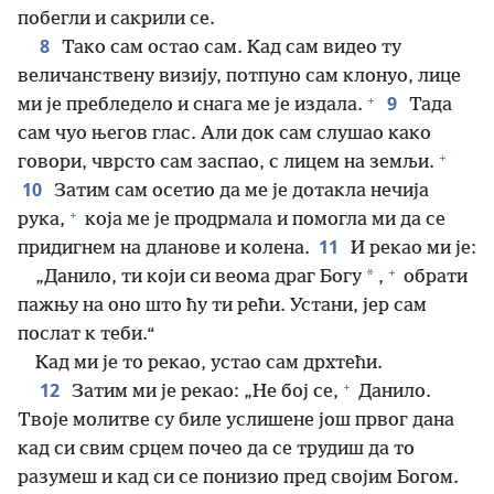
побегли и сакрили се.
8
Тако сам остао сам. Кад сам видео ту
величанствену визију, потпуно сам клонуо, лице
+
9
ми је пребледело и снага ме је издала.
Тада
сам чуо његов глас. Али док сам слушао како
+
говори, чврсто сам заспао, с лицем на земљи.
10
Затим сам осетио да ме је дотакла нечија
+
рука,
која ме је продрмала и помогла ми да се
11
придигнем на дланове и колена.
И рекао ми је:
+
*
„Данило, ти који си веома драг Богу
,
обрати
пажњу на оно што ћу ти рећи. Устани, јер сам
послат к теби.“
Кад ми је то рекао, устао сам дрхтећи.
+
12
Затим ми је рекао: „Не бој се,
Данило.
Твоје молитве су биле услишене још првог дана
кад си свим срцем почео да се трудиш да то
разумеш и кад си се понизио пред својим Богом.