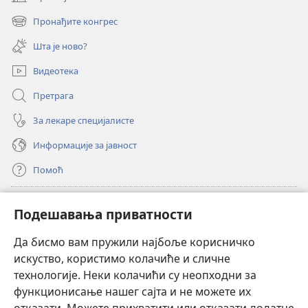
(отвара
нови
Пронађите конгрес
(отвара
прозор)
нови
Шта је ново?
прозор)
Видеотека
Претрага
За лекаре специјалисте
Информације за јавност
Помоћ
Прилози
(отвара
Подешавања приватности
нови
прозор)
Да бисмо вам пружили најбоље корисничко
ОНЛАЈН БИБЛИОТЕКА Watchtower
(отвара
искуство, користимо колачиће и сличне
нови
®
JW Hub
технологије. Неки колачићи су неопходни за
прозор)
(отвара
функционисање нашег сајта и не можете их
нови
®
JW Library
прозор)