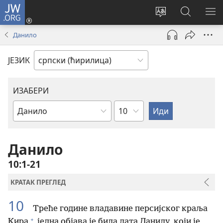
JW.ORG
Пријава
(отвара
Промени
Претрага
ПР
нови
језик
сајта
МЕ
Данило
прозор)
сајта
JW.ORG
ЈЕЗИК
ИЗАБЕРИ
Поглавље
Библијска
књига
Данило
10:1-21
КРАТАК ПРЕГЛЕД
10
Треће године владавине персијског краља
+
Кира
једна објава је била дата Данилу, који је