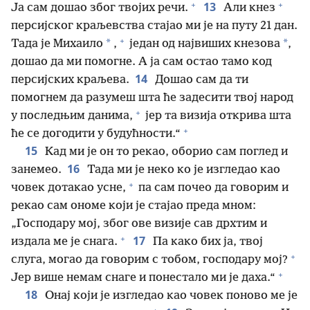
+
+
13
Ја сам дошао због твојих речи.
Али кнез
персијског краљевства стајао ми је на путу 21 дан.
+
*
*
Тада је Михаило
,
један од највиших кнезова
,
дошао да ми помогне. А ја сам остао тамо код
14
персијских краљева.
Дошао сам да ти
помогнем да разумеш шта ће задесити твој народ
+
у последњим данима,
јер та визија открива шта
+
ће се догодити у будућности.“
15
Кад ми је он то рекао, оборио сам поглед и
16
занемео.
Тада ми је неко ко је изгледао као
+
човек дотакао усне,
па сам почео да говорим и
рекао сам ономе који је стајао преда мном:
„Господару мој, због ове визије сав дрхтим и
+
17
издала ме је снага.
Па како бих ја, твој
+
слуга, могао да говорим с тобом, господару мој?
+
Јер више немам снаге и понестало ми је даха.“
18
Онај који је изгледао као човек поново ме је