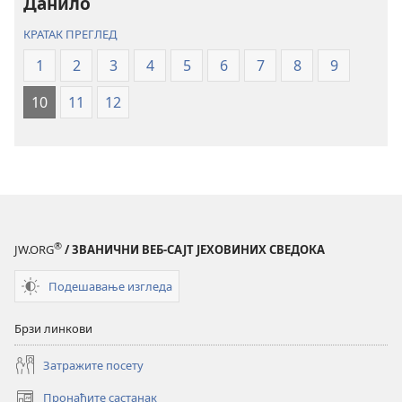
превод
превод
Данило
Нови
Нови
КРАТАК ПРЕГЛЕД
свет
свет
(ревидирано
(ревидирано
1
2
3
4
5
6
7
8
9
издање
издање
10
11
12
из
из
2019)
2019)
®
JW.ORG
/ ЗВАНИЧНИ ВЕБ-САЈТ ЈЕХОВИНИХ СВЕДОКА
Подешавање изгледа
Брзи линкови
Затражите посету
Пронађите састанак