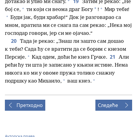
+
19
дотакао и улио ми снагу.
Затим је рекао: „Не
+
+
*
бој се,
ти који си веома драг Богу
!
Мир теби!
+
Буди јак, буди храбар!“ Док је разговарао са
мном, вратила ми се снага па сам рекао: „Нека мој
господар говори, јер си ме ојачао.“
20
Тада је рекао: „Знаш ли зашто сам дошао
к теби? Сада ћу се вратити да се борим с кнезом
+
21
Персије.
Кад одем, доћи ће кнез Грчке.
Али
рећи ћу ти шта је записано у књизи истине. Нема
никога ко ми у овоме пружа толико снажну
+
+
подршку као Михаило,
ваш кнез.
Претходно
Следеће
Ауторска права