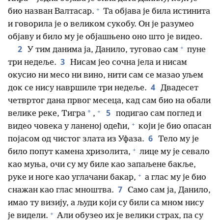
+
био назван Валтасар.
Та објава је била истинита
и говорила је о великом сукобу. Он је разумео
објаву и било му је објашњено оно што је видео.
+
2
У тим данима ја, Данило, туговао сам
пуне
3
три недеље.
Нисам јео сочна јела и нисам
окусио ни месо ни вино, нити сам се мазао уљем
4
док се нису навршиле три недеље.
Двадесет
четвртог дана првог месеца, кад сам био на обали
+
5
*
велике реке, Тигра
,
подигао сам поглед и
+
видео човека у ланеној одећи,
који је био опасан
6
појасом од чистог злата из Уфаза.
Тело му је
+
било попут камена хризолита,
лице му је севало
као муња, очи су му биле као запаљене бакље,
+
руке и ноге као углачани бакар,
а глас му је био
7
снажан као глас мноштва.
Само сам ја, Данило,
имао ту визију, а људи који су били са мном нису
+
је видели.
Али обузео их је велики страх, па су