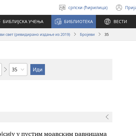
српски (ћирилица)
Приј
Изабери
(от
језик
но
БИБЛИЈСКА УЧЕЊА
БИБЛИОТЕКА
ВЕСТИ
про
и свет (ревидирано издање из 2019)
Бројеви
35
Поглавље
ојсију у пустим моавским равницама