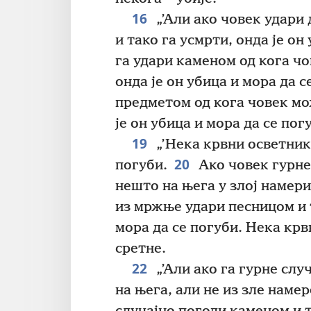
16
„’Али ако човек удари
и тако га усмрти, онда је он
га удари каменом од кога чо
онда је он убица и мора да с
предметом од кога човек мож
је он убица и мора да се пог
19
„’Нека крвни осветник 
20
погуби.
Ако човек гурне
нешто на њега у злој намери
из мржње удари песницом и т
мора да се погуби. Нека крв
сретне.
22
„’Али ако га гурне слу
на њега, али не из зле намер