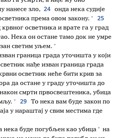
ако га усмрти, а није му био
24
му нанесе зло,
онда нека судије
25
+
осветника према овом закону.
 крвног осветника и врате га у град
гао. Нека он остане тамо док не умре
+
азан светим уљем.
изван граница града уточишта у који
осветник нађе изван граница града
крвни осветник неће бити крив за
ора да остане у граду уточишта до
 након смрти првосвештеника, убица
29
+
мљу.
То нека вам буде закон по
аја у нараштај у свим местима где
+
ка нека буде погубљен као убица
на