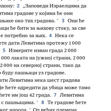
2
ихону:
„Заповеди Израелцима да
итима градове у којима ће они
3
+
шњаке око тих градова.
Они ће
ци ће бити за њихову стоку, за све
4
е потребно за њих.
Нека се
ете дати Левитима протежу 1 000
5
.
Измерите изван града 2 000
 000 лаката на јужној страни, 2 000
2 000 на северној страни, тако да
о буду пашњаци уз градове.
дати Левитима нека шест градова
је ћете одредити да убица може тамо
7
ћете им још 42 града.
Левитима
8
+
а с пашњацима.
Те градове ћете
+
ког народа.
Од већих племена