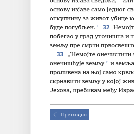
основу изјава сведока,
али 
основу изјаве само једног с
откупнину за живот убице ко
32
+
буде погубљен.
Немојте
побегао у град уточишта и та
земљу пре смрти првосвешт
33
„’Немојте онечистити з
+
онечишћује земљу
и земља 
проливена на њој само крвљу
скрнавити земљу у којој живи
Јехова, пребивам међу Израе
Претходно