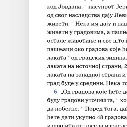
+
код Јордана,
насупрот Јер
од свог наследства дају Лев
+
живети.
Нека им дају и па
живети у градовима, а пашња
остале животиње и све што ј
пашњаци око градова које ћ
*
лаката
од градских зидина
лаката на источној страни, 2
лаката на западној страни и 
град буде у средини. Нека т
6
„Од градова које ћете 
+
буду градови уточишта,
ко
+
да побегне.
Поред тога, да
ћете дати укупно 48 градов
издвојити од поседа израелс