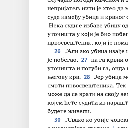
случајно погоди каменом и т
непријатељ нити је хтео да 
суде између убице и крвног 
Нека судије избаве убицу од
уточишта у који је био побе
првосвештеник, који је пом
26
„’Али ако убица изађе 
27
је побегао,
па га крвни 
уточишта и погуби га, онда 
28
његову крв.
Јер убица м
смрти првосвештеника. Тек
може да се врати на своју зе
којем ћете судити из нарашт
будете живели.
30
„’Свако ко убије чове
+