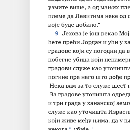
узмите више, а од мањих пл
племе да Левитима неке од 
које буде добило.“
9
Јехова је још рекао Мој
ћете прећи Јордан и ући у х
градове који су погодни да 
побегне убица који ненамер
градови служе као уточишта
погине пре него што дође пр
Нека вам за то служе шест 
За градове уточишта одреди
и три града у хананској зем
служе као уточишта Израе
који живе међу њима, да у 
+
*
некога
убије.