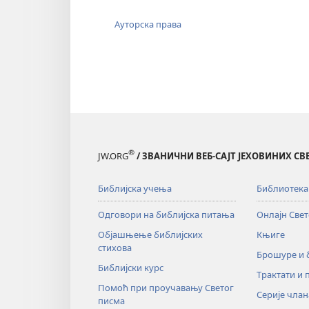
Ауторска права
®
JW.ORG
/ ЗВАНИЧНИ ВЕБ-САЈТ ЈЕХОВИНИХ С
Библијска учења
Библиотека
Одговори на библијска питања
Онлајн Све
Објашњење библијских
Књиге
стихова
Брошуре и
Библијски курс
Трактати и 
Помоћ при проучавању Светог
Серије члан
писма