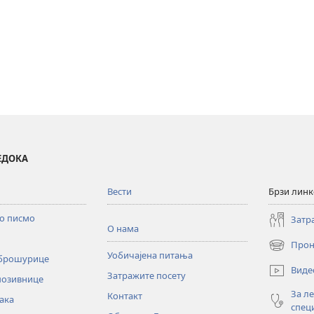
ВЕДОКА
Вести
Брзи лин
то писмо
Затр
О нама
Прон
(отвара
Уобичајена питања
 брошурице
нови
Виде
Затражите посету
прозор)
позивнице
За л
Контакт
ака
спец