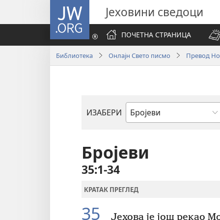
JW.ORG
Јеховини сведоци
ПОЧЕТНА СТРАНИЦА
Библиотека
Онлајн Свето писмо
Превод Нов
ИЗАБЕРИ
Библијска
књига
Бројеви
35:1-34
КРАТАК ПРЕГЛЕД
35
Јехова је још рекао М