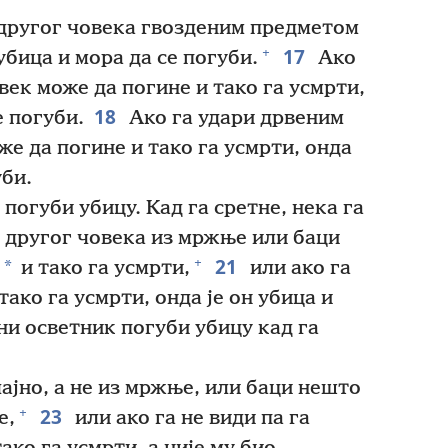
 другог човека гвозденим предметом
17
+
 убица и мора да се погуби.
Ако
век може да погине и тако га усмрти,
18
е погуби.
Ако га удари дрвеним
е да погине и тако га усмрти, онда
уби.
погуби убицу. Кад га сретне, нека га
 другог човека из мржње или баци
21
+
*
и тако га усмрти,
или ако га
ако га усмрти, онда је он убица и
ни осветник погуби убицу кад га
чајно, а не из мржње, или баци нешто
23
+
е,
или ако га не види па га