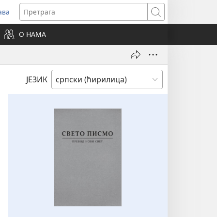
ава
вара
Претрага
ви
О НАМА
зор)
ЈЕЗИК