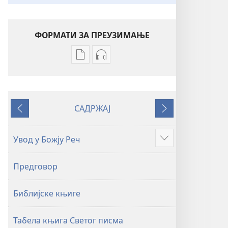
ФОРМАТИ ЗА ПРЕУЗИМАЊЕ
Формати
Формати
за
за
преузимање
преузимање
електронских
аудио-
САДРЖАЈ
публикација
садржаја
Претходно
Следеће
Свето
Свето
писмо
писмо
Увод у Божју Реч
Више
–
–
превод
превод
Предговор
Нови
Нови
свет
свет
Библијске књиге
(ревидирано
(ревидирано
издање
издање
из
из
Табела књига Светог писма