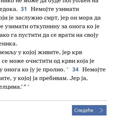
нико не може да буде погубљен на
31
ведока.
Немојте узимати
ји је заслужио смрт, јер он мора да
 узимати откупнину за онога ко је
ко га пустити да се врати на своју
еника.
емљу у којој живите, јер крв
се може очистити од крви која је
34
+
 онога ко ју је пролио.
Немојте
те, у којој ја пребивам. Јер ја,
+
лцима.‘ “
Следеће