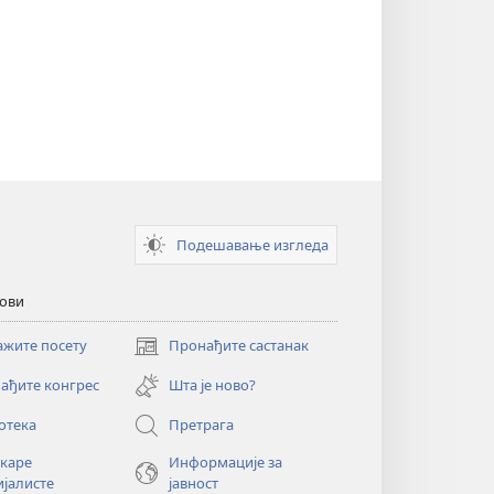
Подешавање изгледа
кови
ажите посету
Пронађите састанак
(отвара
нови
ађите конгрес
Шта је ново?
прозор)
отека
Претрага
екаре
Информације за
ијалисте
јавност