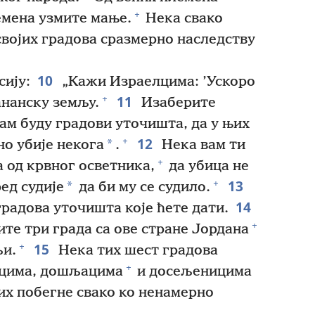
+
емена узмите мање.
Нека свако
својих градова сразмерно наследству
10
сију:
„Кажи Израелцима: ’Ускоро
11
+
ананску земљу.
Изаберите
вам буду градови уточишта, да у њих
12
+
*
но убије некога
.
Нека вам ти
+
 од крвног осветника,
да убица не
13
+
*
ед судије
да би му се судило.
14
градова уточишта које ћете дати.
+
те три града са ове стране Јордана
15
+
љи.
Нека тих шест градова
+
лцима, дошљацима
и досељеницима
њих побегне свако ко ненамерно