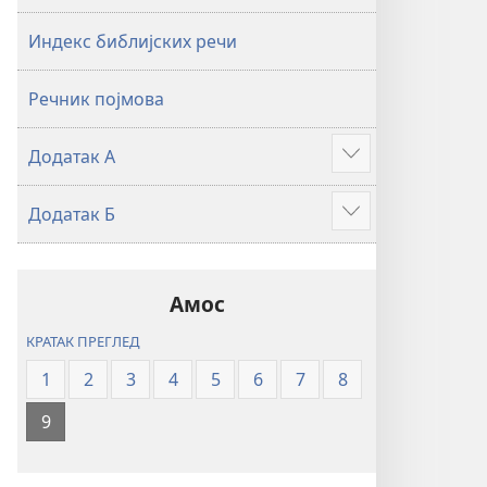
2019)
2019)
Индекс библијских речи
Речник појмова
Додатак А
Више
Додатак Б
Више
Амос
КРАТАК ПРЕГЛЕД
1
2
3
4
5
6
7
8
9