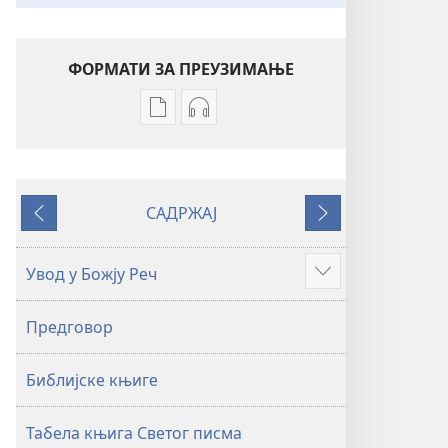
ФОРМАТИ ЗА ПРЕУЗИМАЊЕ
Формати
Формати
за
за
преузимање
преузимање
електронских
аудио-
САДРЖАЈ
публикација
садржаја
Претходно
Следеће
Свето
Свето
писмо
писмо
Увод у Божју Реч
Више
–
–
превод
превод
Предговор
Нови
Нови
свет
свет
Библијске књиге
(ревидирано
(ревидирано
издање
издање
из
из
Табела књига Светог писма