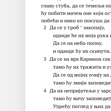
главу стуба, да се темељи по
ћу побити мачем оне који ос
побећи и нико ко покуша да
2
*
Да се у гроб
закопају,
оданде ће их моја рука
Да се на небо попну,
и оданде ћу их скинути.
3
Да се на врх Кармила сак
тамо ћу их тражити и у
Да се од мојих очију на
тамо ћу змији заповедит
4
Да их непријатељи у зар
тамо ћу мачу заповедит
Упрећу поглед у њих да 