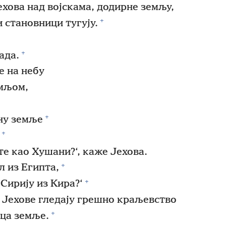
хова над војскама, додирне земљу,
+
 становници тугују.
+
ада.
е на небу
емљом,
+
ину земље
+
те као Хушани?‘, каже Јехова.
+
л из Египта,
+
Сирију из Кира?‘
Јехове гледају грешно краљевство
+
ица земље.