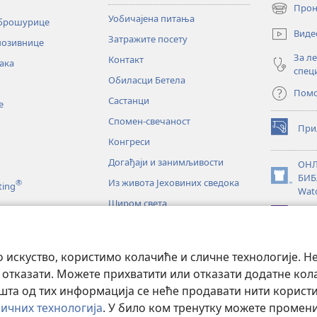
Прон
(отвара
Уобичајена питања
 брошурице
нови
Виде
Затражите посету
прозор)
позивнице
За л
Контакт
ака
спец
Обиласци Бетела
Пом
Састанци
е
Спомен-свечаност
При
(отвара
Конгреси
нови
прозор)
Догађаји и занимљивости
ОНЛ
БИБ
Из живота Јеховиних сведока
®
(отвара
ting
Wat
нови
Широм света
прозор)
JW L
е
искуство, користимо колачиће и сличне технологије. Н
тање Светог писма
 отказати. Можете прихватити или отказати додатне кол
а од тих информација се неће продавати нити користит
ичних технологија
. У било ком тренутку можете проме