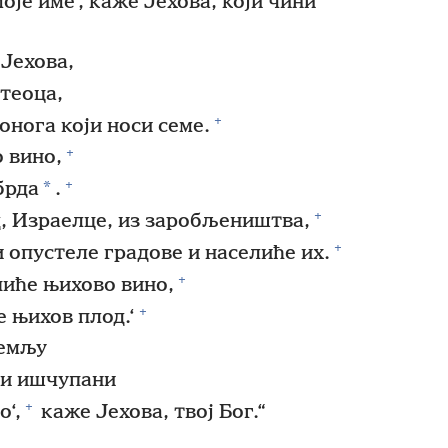
моје име‘, каже Јехова, који чини
 Јехова,
етеоца,
+
 онога који носи семе.
+
о вино,
+
*
брда
.
+
д, Израелце, из заробљеништва,
+
и опустеле градове и населиће их.
+
пиће њихово вино,
+
е њихов плод.‘
земљу
ти ишчупани
+
о‘,
каже Јехова, твој Бог.“