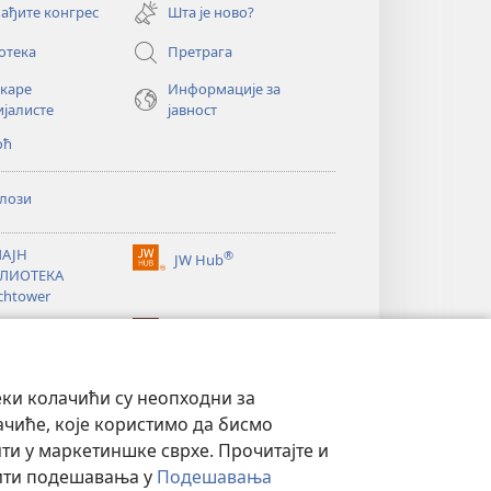
нови
ађите конгрес
Шта је ново?
прозор)
отека
Претрага
екаре
Информације за
ијалисте
јавност
оћ
лози
АЈН
®
JW Hub
(отвара
ЛИОТЕКА
нови
chtower
прозор)
®
®
ibrary
Watchtower Library
еки колачићи су неопходни за
ачиће, које користимо да бисмо
и у маркетиншке сврхе. Прочитајте и
нити подешавања у
Подешавања