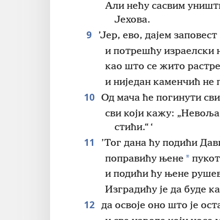
Али нећу сасвим уништ
Јехова.
9
’Јер, ево, дајем заповест
и потрешћу израелски 
као што се жито растре
и ниједан каменчић не 
10
Од мача ће погинути сви
сви који кажу: „Невоља
стићи.“ ‘
11
’Тог дана ћу подићи Дав
*
поправићу њене
пукот
и подићи ћу њене руше
Изградићу је да буде ка
12
да освоје оно што је ост