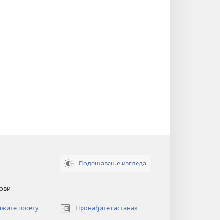
Подешавање изгледа
кови
ажите посету
Пронађите састанак
(отвара