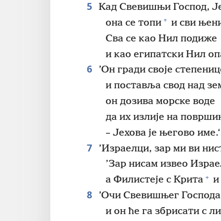
5
Кад Свевишњи Господ, Је
+
она се топи
и сви њени
Сва се као Нил подиже
и као египатски Нил оп
6
’Он гради своје степениц
и поставља свод над з
он дозива морске воде
да их излије на површ
– Јехова је његово име.‘
7
’Израелци, зар ми ви нис
’Зар нисам извео Израе
+
а Филистеје с Крита
и 
8
’Очи Свевишњег Господа 
и он ће га збрисати с л