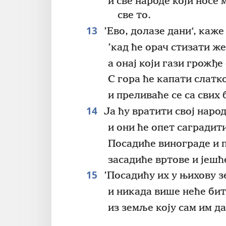
и све народе који носе 
све то.
13
’Ево, долазе дани‘, каже
’кад ће орач стизати ж
а онај који гази грожђе
С гора ће капати слатк
и преливаће се са свих 
14
Ја ћу вратити свој наро
и они ће опет саградит
Посадиће винограде и 
засадиће вртове и јешћ
15
’Посадићу их у њихову 
и никада више неће би
из земље коју сам им да