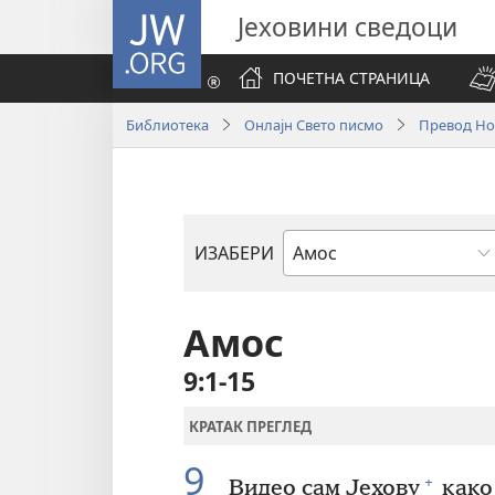
JW.ORG
Јеховини сведоци
ПОЧЕТНА СТРАНИЦА
Библиотека
Онлајн Свето писмо
Превод Нов
ИЗАБЕРИ
Библијска
књига
Амос
9:1-15
КРАТАК ПРЕГЛЕД
9
+
Видео сам Јехову
како 