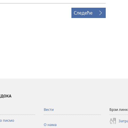
Следеће
ВЕДОКА
Вести
Брзи лин
то писмо
Затр
О нама