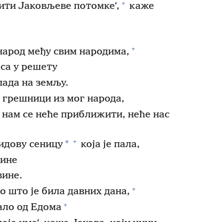
+
ити Јаковљеве потомке‘,
каже
+
народ међу свим народима,
са у решету
пада на земљу.
 грешници из мог народа,
 нам се неће приближити, неће нас
+
*
идову сеницу
која је пала,
ине
вине.
+
о што је била давних дана,
+
ало од Едома