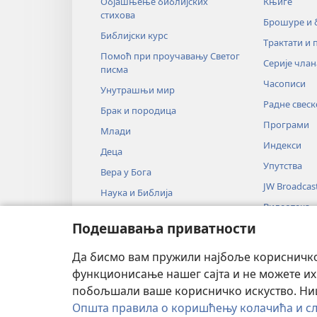
Објашњење библијских
Књиге
стихова
Брошуре и
Библијски курс
Трактати и 
Помоћ при проучавању Светог
Серије члан
писма
Часописи
Унутрашњи мир
Радне свеск
Брак и породица
Програми
Млади
Индекси
Деца
Упутства
Вера у Бога
JW Broadcas
Наука и Библија
Видеотека
Историја и Библија
Подешавања приватности
Музика
Аудио-драм
Да бисмо вам пружили најбоље корисничко 
Драмско чи
функционисање нашег сајта и не можете их
побољшали ваше корисничко искуство. Ништ
Општа правила о коришћењу колачића и сл