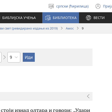
српски (ћирилица)
Приј
Изабери
(от
језик
но
БИБЛИЈСКА УЧЕЊА
БИБЛИОТЕКА
ВЕСТИ
про
и свет (ревидирано издање из 2019)
Амос
9
Поглавље
стоји изнад олтара и говори: „Удари