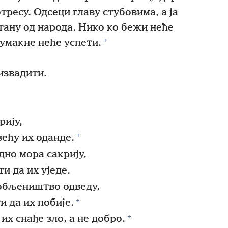
тресу. Одсеци главу стубовима, а ја
тану од народа. Нико ко бежи неће
+
 умакне неће успети.
 извадити.
рију,
+
зећу их оданде.
 дно мора сакрију,
и да их уједе.
обљеништво одведу,
+
и да их побије.
+
их снађе зло, а не добро.