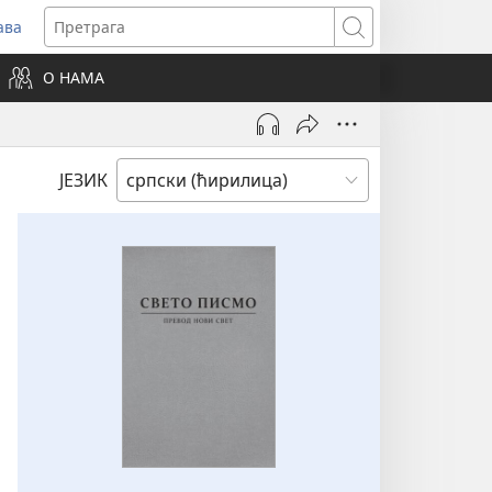
ава
вара
Претрага
ви
О НАМА
зор)
ЈЕЗИК