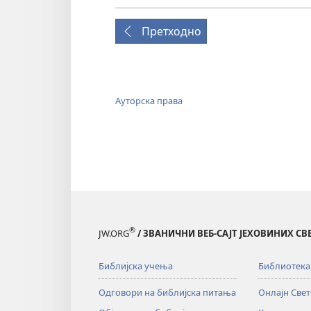
Претходно
Ауторска права
®
JW.ORG
/ ЗВАНИЧНИ ВЕБ-САЈТ ЈЕХОВИНИХ С
Библијска учења
Библиотека
Одговори на библијска питања
Онлајн Све