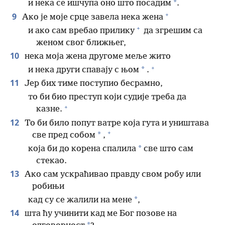
*
и нека се ишчупа оно што посадим
.
+
9
Ако је моје срце завела нека жена
+
и ако сам вребао прилику
да згрешим са
женом свог ближњег,
10
нека моја жена другоме меље жито
+
*
и нека други спавају с њом
.
11
Јер бих тиме поступио бесрамно,
то би био преступ који судије треба да
+
казне.
12
То би било попут ватре која гута и уништава
+
*
све пред собом
,
*
која би до корена спалила
све што сам
стекао.
13
Ако сам ускраћивао правду свом робу или
робињи
*
кад су се жалили на мене
,
14
шта ћу учинити кад ме Бог позове на