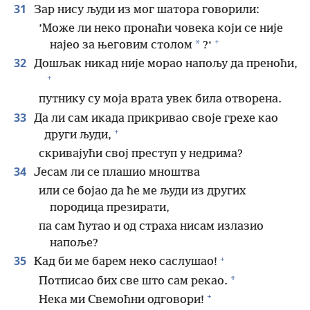
31
Зар нису људи из мог шатора говорили:
’Може ли неко пронаћи човека који се није
+
*
најео за његовим столом
?‘
32
Дошљак никад није морао напољу да преноћи,
+
путнику су моја врата увек била отворена.
33
Да ли сам икада прикривао своје грехе као
+
други људи,
скривајући свој преступ у недрима?
34
Јесам ли се плашио мноштва
или се бојао да ће ме људи из других
породица презирати,
па сам ћутао и од страха нисам излазио
напоље?
+
35
Кад би ме барем неко саслушао!
*
Потписао бих све што сам рекао.
+
Нека ми Свемоћни одговори!