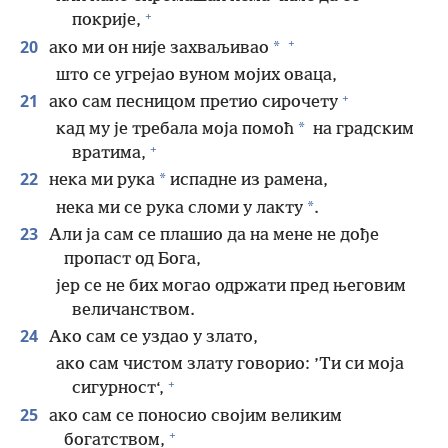
+
покрије,
+
20
*
ако ми он није захваљивао
што се угрејао вуном мојих оваца,
+
21
ако сам песницом претио сирочету
*
кад му је требала моја помоћ
на градским
+
вратима,
22
*
нека ми рука
испадне из рамена,
*
нека ми се рука сломи у лакту
.
23
Али ја сам се плашио да на мене не дође
пропаст од Бога,
јер се не бих могао одржати пред његовим
величанством.
24
Ако сам се уздао у злато,
ако сам чистом злату говорио: ’Ти си моја
+
сигурност‘,
25
ако сам се поносио својим великим
+
богатством,