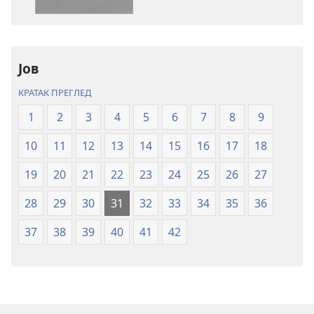
Свето
Свето
писмо
писмо
–
–
превод
превод
Јов
Нови
Нови
КРАТАК ПРЕГЛЕД
свет
свет
(ревидирано
(ревидирано
1
2
3
4
5
6
7
8
9
издање
издање
10
11
12
13
14
15
16
17
18
из
из
2019)
2019)
19
20
21
22
23
24
25
26
27
28
29
30
31
32
33
34
35
36
37
38
39
40
41
42