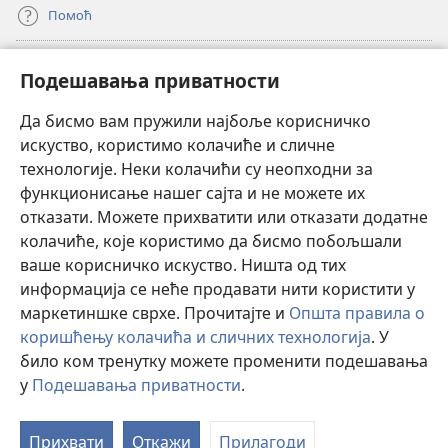
Помоћ
Прилози
(отвара
Подешавања приватности
нови
прозор)
Да бисмо вам пружили најбоље корисничко
ОНЛАЈН БИБЛИОТЕКА Watchtower
(отвара
искуство, користимо колачиће и сличне
нови
®
JW Hub
технологије. Неки колачићи су неопходни за
прозор)
(отвара
функционисање нашег сајта и не можете их
нови
®
JW Library
прозор)
отказати. Можете прихватити или отказати додатне
колачиће, које користимо да бисмо побољшали
®
Watchtower Library
ваше корисничко искуство. Ништа од тих
информација се неће продавати нити користити у
маркетиншке сврхе. Прочитајте и
Општа правила о
коришћењу колачића и сличних технологија
. У
било ком тренутку можете променити подешавања
Copyright
© 2026 Watch Tower Bible and Tract Society of Pennsylvania.
ПРАВИЛА КОРИШЋЕЊА
|
ПРИВАТНОСТ
|
ПОДЕШАВАЊЕ
у
Подешавања приватности
.
П
ПРИВАТНОСТИ
са
Прихвати
Откажи
Прилагоди