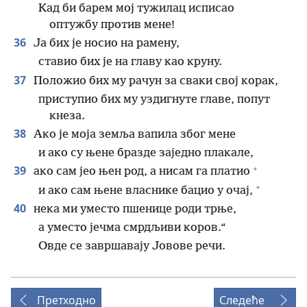
Кад би барем мој тужилац исписао
оптужбу против мене!
36
Ја бих је носио на рамену,
ставио бих је на главу као круну.
37
Положио бих му рачун за сваки свој корак,
приступио бих му уздигнуте главе, попут
кнеза.
38
Ако је моја земља вапила због мене
и ако су њене бразде заједно плакале,
+
39
ако сам јео њен род, а нисам га платио
+
и ако сам њене власнике бацио у очај,
40
нека ми уместо пшенице роди трње,
а уместо јечма смрдљиви коров.“
Овде се завршавају Јовове речи.
Претходно
Следеће