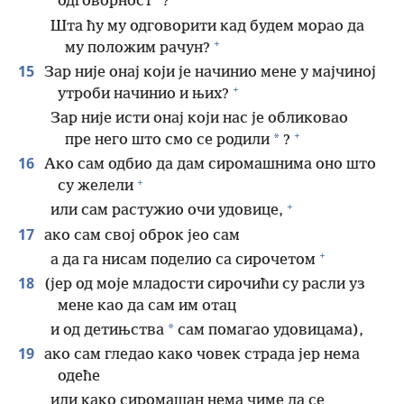
*
одговорност
?
Шта ћу му одговорити кад будем морао да
+
му положим рачун?
15
Зар није онај који је начинио мене у мајчиној
+
утроби начинио и њих?
Зар није исти онај који нас је обликовао
+
*
пре него што смо се родили
?
16
Ако сам одбио да дам сиромашнима оно што
+
су желели
+
или сам растужио очи удовице,
17
ако сам свој оброк јео сам
+
а да га нисам поделио са сирочетом
18
(јер од моје младости сирочићи су расли уз
мене као да сам им отац
*
и од детињства
сам помагао удовицама),
19
ако сам гледао како човек страда јер нема
одеће
или како сиромашан нема чиме да се