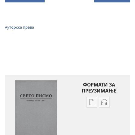
Ауторска права
ФОРМАТИ ЗА
ПРЕУЗИМАЊЕ
Формати
Формати
за
за
преузимање
преузимање
електронских
аудио-
публикација
садржаја