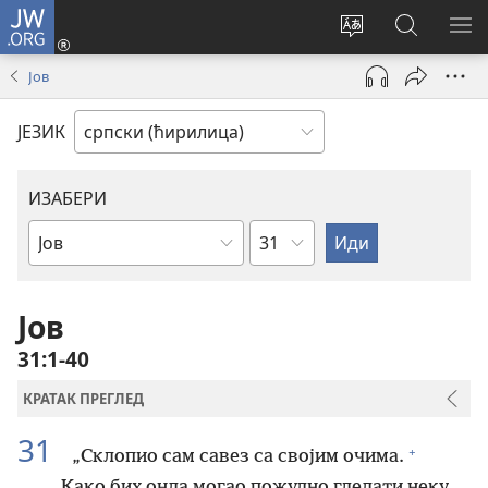
JW.ORG
Пријава
(отвара
Промени
Претрага
ПР
нови
језик
сајта
МЕ
Јов
прозор)
сајта
JW.ORG
ЈЕЗИК
ИЗАБЕРИ
Поглавље
Библијска
књига
Јов
31:1-40
КРАТАК ПРЕГЛЕД
31
+
„Склопио сам савез са својим очима.
Како бих онда могао пожудно гледати неку