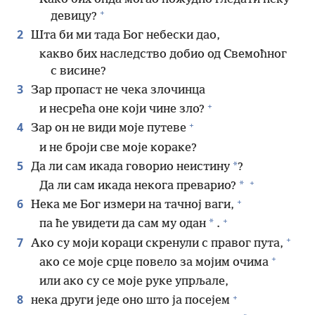
+
девицу?
2
Шта би ми тада Бог небески дао,
какво бих наследство добио од Свемоћног
с висине?
3
Зар пропаст не чека злочинца
+
и несрећа оне који чине зло?
+
4
Зар он не види моје путеве
и не броји све моје кораке?
5
*
Да ли сам икада говорио неистину
?
+
*
Да ли сам икада некога преварио?
+
6
Нека ме Бог измери на тачној ваги,
+
*
па ће увидети да сам му одан
.
+
7
Ако су моји кораци скренули с правог пута,
+
ако се моје срце повело за мојим очима
или ако су се моје руке упрљале,
+
8
нека други једе оно што ја посејем