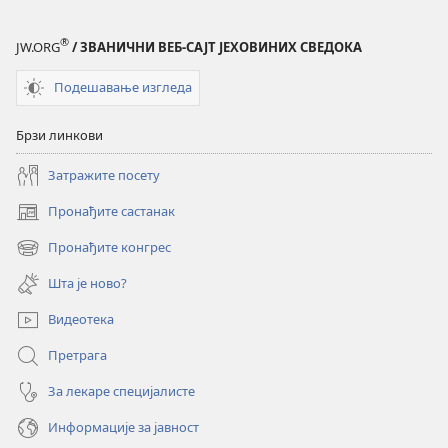
®
JW.ORG
/ ЗВАНИЧНИ ВЕБ-САЈТ ЈЕХОВИНИХ СВЕДОКА
Подешавање изгледа
Брзи линкови
Затражите посету
Пронађите састанак
(отвара
нови
Пронађите конгрес
(отвара
прозор)
нови
Шта је ново?
прозор)
Видеотека
Претрага
За лекаре специјалисте
Информације за јавност