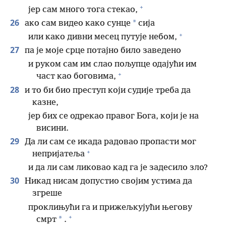
+
јер сам много тога стекао,
26
*
ако сам видео како сунце
сија
+
или како дивни месец путује небом,
27
па је моје срце потајно било заведено
и руком сам им слао пољупце одајући им
+
част као боговима,
28
и то би био преступ који судије треба да
казне,
јер бих се одрекао правог Бога, који је на
висини.
29
Да ли сам се икада радовао пропасти мог
+
непријатеља
и да ли сам ликовао кад га је задесило зло?
30
Никад нисам допустио својим устима да
згреше
проклињући га и прижељкујући његову
+
*
смрт
.