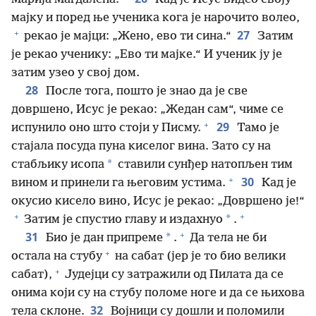
мајку и поред ње ученика кога је нарочито волео,
+
27
рекао је мајци: „Жено, ево ти сина.“
Затим
је рекао ученику: „Ево ти мајке.“ И ученик ју је
затим узео у свој дом.
28
После тога, пошто је знао да је све
довршено, Исус је рекао: „Жедан сам“, чиме се
+
29
испунило оно што стоји у Писму.
Тамо је
стајала посуда пуна киселог вина. Зато су на
*
стабљику исопа
ставили сунђер натопљен тим
+
30
вином и принели га његовим устима.
Кад је
окусио кисело вино, Исус је рекао: „Довршено је!“
+
+
*
Затим је спустио главу и издахнуо
.
+
31
*
Био је дан припреме
.
Да тела не би
+
остала на стубу
на сабат (јер је то био велики
+
сабат),
Јудејци су затражили од Пилата да се
онима који су на стубу поломе ноге и да се њихова
32
тела склоне.
Војници су дошли и поломили