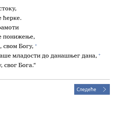
стоку,
 ћерке.
срамоти
ше понижење,
+
, свом Богу,
+
наше младости до данашњег дана,
 свог Бога.“
Следеће