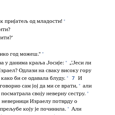
+
ак пријатељ од младости!
ити?
ити?‘
+
ико год можеш.“
+
ва у данима краља Јосије:
„’Јеси ли
зраел? Одлази на сваку високу гору
7
+
 како би се одавала блуду.
И
+
говорио сам јој да ми се врати,
али
+
е посматрала своју неверну сестру.
м неверници Израелу потврду о
+
 прељубе коју је починила.
Али