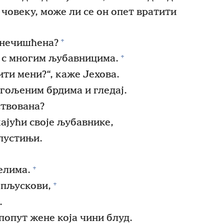
човеку, може ли се он опет вратити
+
онечишћена?
+
у с многим љубавницима.
ти мени?“, каже Јехова.
гољеним брдима и гледај.
ствована?
кајући своје љубавнике,
пустињи.
+
елима.
+
 пљускови,
.
опут жене која чини блуд.