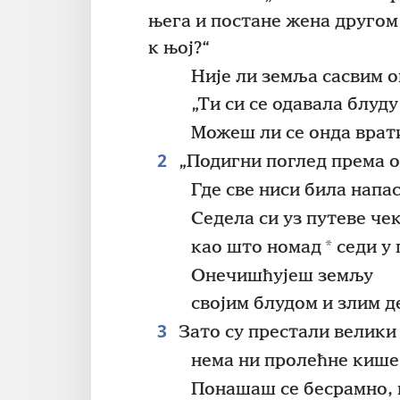
њега и постане жена другом 
к њој?“
Није ли земља сасвим 
„Ти си се одавала блуд
Можеш ли се онда врати
2
„Подигни поглед према о
Где све ниси била напа
Седела си уз путеве че
*
као што номад
седи у 
Онечишћујеш земљу
својим блудом и злим д
3
Зато су престали велики
нема ни пролећне кише
Понашаш се бесрамно, п