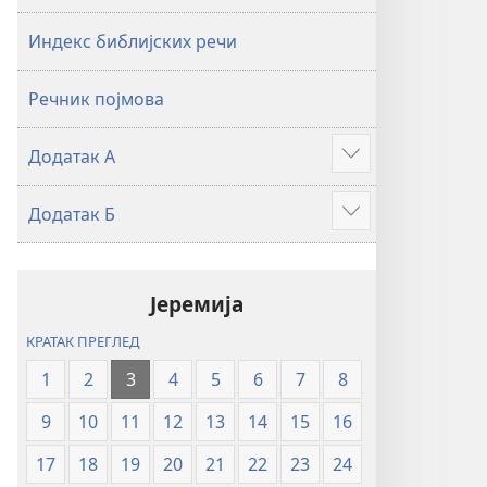
2019)
2019)
Индекс библијских речи
Речник појмова
Додатак А
Више
Додатак Б
Више
Јеремија
КРАТАК ПРЕГЛЕД
1
2
3
4
5
6
7
8
9
10
11
12
13
14
15
16
17
18
19
20
21
22
23
24