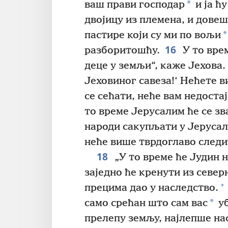
*
ваш прави господар
и ја ћу
двојицу из племена, и довеш
*
пастире који су ми по вољи
16
разборитошћу.
У то вре
деце у земљи“, каже Јехова.
Јеховиног савеза!‘ Нећете
се сећати, неће вам недоста
то време Јерусалим ће се зв
народи сакупљати у Јерусал
неће више тврдоглаво следит
18
„У то време ће Јудин 
заједно ће кренути из север
+
прецима дао у наследство.
*
само срећан што сам вас
уб
прелепу земљу, најлепше на