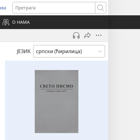
ава
вара
Претрага
ви
О НАМА
зор)
ЈЕЗИК