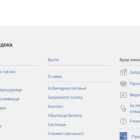
ВЕДОКА
Вести
Брзи лин
то писмо
Затр
О нама
Прон
(отвара
Уобичајена питања
 брошурице
нови
Виде
Затражите посету
прозор)
позивнице
За л
Контакт
ака
спец
Обиласци Бетела
Пом
Састанци
е
Спомен-свечаност
При
(отвара