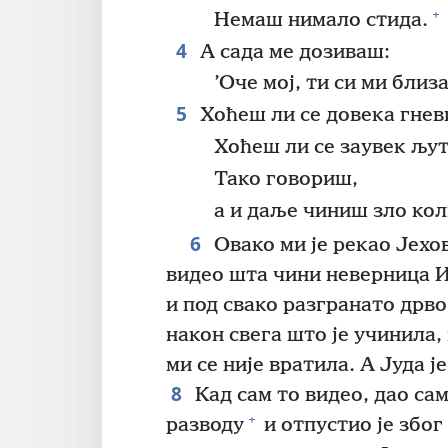
+
Немаш нимало стида.
4
А сада ме дозиваш:
’Оче мој, ти си ми близ
5
Хоћеш ли се довека гнев
Хоћеш ли се заувек љут
Тако говориш,
а и даље чиниш зло кол
6
Овако ми је рекао Јехо
видео шта чини неверница И
и под свако разгранато дрво
након свега што је учинила, 
ми се није вратила. А Јуда ј
8
Кад сам то видео, дао са
+
разводу
и отпустио је због