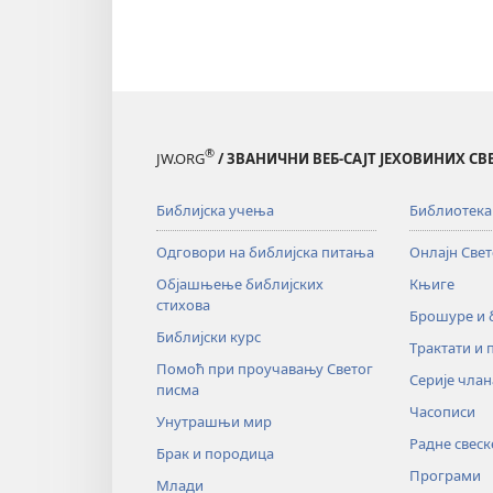
®
JW.ORG
/ ЗВАНИЧНИ ВЕБ-САЈТ ЈЕХОВИНИХ С
Библијска учења
Библиотека
Одговори на библијска питања
Онлајн Све
Објашњење библијских
Књиге
стихова
Брошуре и
Библијски курс
Трактати и 
Помоћ при проучавању Светог
Серије члан
писма
Часописи
Унутрашњи мир
Радне свеск
Брак и породица
Програми
Млади