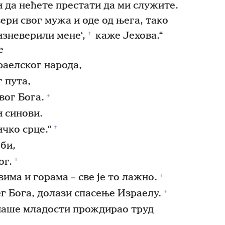
 и да нећете престати да ми служите.
ери свог мужа и оде од њега, тако
+
изневерили мене‘,
каже Јехова.“
е
раелског народа,
г пута,
+
вог Бога.
 синови.
+
чко срце.“
еби,
+
ог.
+
има и горама – све је то лажно.
+
ег Бога, долази спасење Израелу.
 наше младости прождирао труд