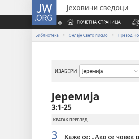
JW.ORG
Јеховини сведоци
ПОЧЕТНА СТРАНИЦА
Библиотека
Онлајн Свето писмо
Превод Нов
ИЗАБЕРИ
Библијска
књига
Јеремија
3:1-25
КРАТАК ПРЕГЛЕД
3
Каже се: „Ако се човек р