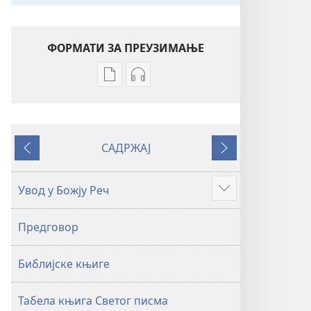
ФОРМАТИ ЗА ПРЕУЗИМАЊЕ
Формати
Формати
за
за
преузимање
преузимање
електронских
аудио-
САДРЖАЈ
публикација
садржаја
Претходно
Следеће
Свето
Свето
писмо
писмо
Увод у Божју Реч
Више
–
–
превод
превод
Предговор
Нови
Нови
свет
свет
Библијске књиге
(ревидирано
(ревидирано
издање
издање
из
из
Табела књига Светог писма