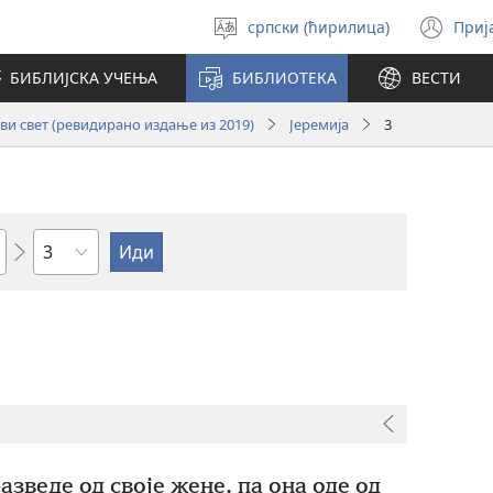
српски (ћирилица)
Приј
Изабери
(от
језик
но
БИБЛИЈСКА УЧЕЊА
БИБЛИОТЕКА
ВЕСТИ
про
и свет (ревидирано издање из 2019)
Јеремија
3
Поглавље
азведе од своје жене, па она оде од