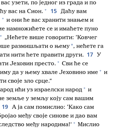
 вас узети, по једног из града и по
15
+
ћу вас на Сион.
Даћу вам
+
и они ће вас хранити знањем и
ме намножићете се и имаћете пуно
+
„Нећете више говорити: ’Ковчег
*
 више размишљати о њему
, нећете га
17
јати нити ћете правити други.
У
+
ати Јеховин престо.
Сви ће се
+
иму да у њему хвале Јеховино име
и
и своје зло срце.“
+
народ ићи уз израелски народ
и
не земље у земљу коју сам вашим
19
А ја сам помислио: ’Како сам
ројао међу своје синове и дао вам
+
следство међу народима!‘
Мислио