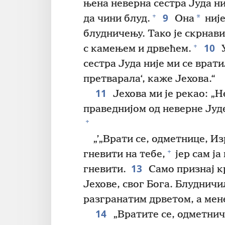
њена неверна сестра Јуда ни
9
+
*
да чини блуд.
Она
није
блудничењу. Тако је скрнав
10
+
с камењем и дрвећем.
У
сестра Јуда није ми се врат
претварала‘, каже Јехова.“
11
Јехова ми је рекао: „
праведнијом од неверне Јуд
+
„’„Врати се, одметнице, Из
+
гневити на тебе,
јер сам ја
13
гневити.
Само признај кр
Јехове, свог Бога. Блудничи
разгранатим дрветом, а мене
14
„Вратите се, одметничк