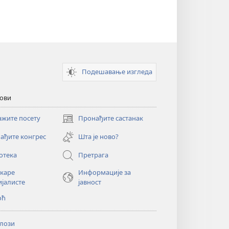
Подешавање изгледа
кови
ажите посету
Пронађите састанак
(отвара
нови
ађите конгрес
Шта је ново?
прозор)
отека
Претрага
екаре
Информације за
ијалисте
јавност
оћ
лози