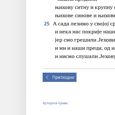
њихову ситну и крупну 
њихове синове и њихове
25
А сада лезимо у својој 
и нека нас покрије на
јер смо грешили Јехови
и ми и наши преци, од 
и нисмо слушали Јехову,
Претходно
Ауторска права