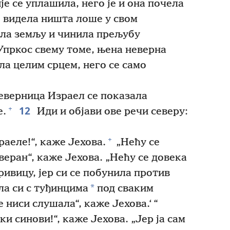
је се уплашила, него је и она почела
 видела ништа лоше у свом
ила земљу и чинила прељубу
пркос свему томе, њена неверна
ила целим срцем, него се само
Неверница Израел се показала
12
+
е.
Иди и објави ове речи северу:
+
раеле!“, каже Јехова.
„Нећу се
 веран“, каже Јехова. „Нећу се довека
ивицу, јер си се побунила против
*
ла си с туђинцима
под сваким
 ниси слушала“, каже Јехова.‘ “
и синови!“, каже Јехова. „Јер ја сам