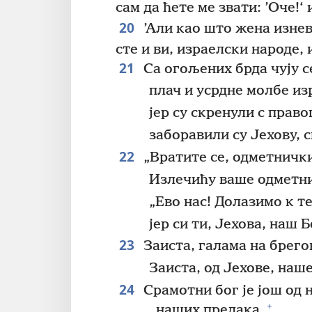
сам да ћете ме звати: ’Оче!‘
20
’Али као што жена изнев
сте и ви, израелски народе, 
21
Са огољених брда чују с
плач и усрдне молбе из
јер су скренули с право
заборавили су Јехову, с
22
„Вратите се, одметнички
Излечићу ваше одметни
„Ево нас! Долазимо к т
јер си ти, Јехова, наш Б
23
Заиста, галама на брегов
Заиста, од Јехове, наш
24
Срамотни бог је још од
+
наших предака,