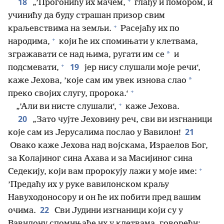
+
18
„’Прогонићу их мачем,
глађу и помором, и
учинићу да буду страшан призор свим
+
краљевствима на земљи.
Расејаћу их по
+
народима,
који ће их спомињати у клетвама,
*
згражавати се над њима, ругати им се
и
+
19
подсмевати,
јер нису слушали моје речи‘,
*
каже Јехова, ’које сам им увек изнова слао
+
преко својих слугу, пророка.‘
+
„’Али ви нисте слушали‘,
каже Јехова.
20
„Зато чујте Јеховину реч, сви ви изгнаници
21
које сам из Јерусалима послао у Вавилон!
Овако каже Јехова над војскама, Израелов Бог,
за Колајиног сина Ахава и за Масијиног сина
+
Седекију, који вам пророкују лажи у моје име:
’Предаћу их у руке вавилонском краљу
Навуходоносору и он ће их побити пред вашим
22
очима.
Сви Јудини изгнаници који су у
Вавилону спомињаће их у клетвама, говорећи: