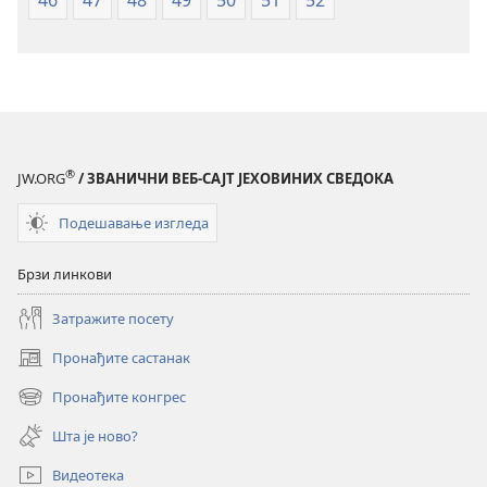
®
JW.ORG
/ ЗВАНИЧНИ ВЕБ-САЈТ ЈЕХОВИНИХ СВЕДОКА
Подешавање изгледа
Брзи линкови
Затражите посету
Пронађите састанак
(отвара
нови
Пронађите конгрес
(отвара
прозор)
нови
Шта је ново?
прозор)
Видеотека