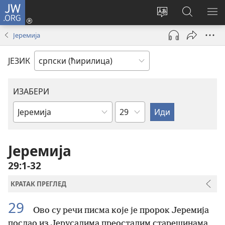
JW.ORG
Пријава
(отвара
Промени
Претрага
ПР
нови
језик
сајта
МЕ
Јеремија
прозор)
сајта
JW.ORG
ЈЕЗИК
ИЗАБЕРИ
Поглавље
Библијска
књига
Јеремија
29:1-32
КРАТАК ПРЕГЛЕД
29
Ово су речи писма које је пророк Јеремија
послао из Јерусалима преосталим старешинама