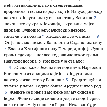
међу изгнаницима, као и свештеницима,
пророцима и целом народу који је Навуходоносор
2
одвео из Јерусалима у изгнанство у Вавилон
+
+
након што су краљ Јехонија,
краљица мајка,
дворани, Јудини и јерусалимски кнезови,
+
3
*
занатлије и ковачи
отишли из Јерусалима.
Он је послао писмо у Вавилон по Сафановом сину
+
Еласи и Хелкијином сину Гемарији, које је Јудин
+
краљ Седекија
послао код вавилонског краља
Навуходоносора. У том писму је стајало:
4
„Овако каже Јехова над војскама, Израелов
Бог, свим изгнаницима које је из Јерусалима
5
одвео у изгнанство у Вавилон:
’Градите куће и
живите у њима. Садите баште и једите њихов род.
6
Жените се и нека вам жене рађају синове и
ћерке. Жените своје синове и удајте своје ћерке,
нека и они имају синове и ћерке. Нека вас буде