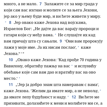
7
много, а не мало.
Залажите се за мир града у
који сам вас изгнао и молите се за њега Јехови,
јер ако у њему буде мир, и ви ћете живети у миру.
+
8
Јер овако каже Јехова над војскама,
Израелов Бог: „Не дајте да вас варају пророци и
+
гатари који су међу вама.
Не слушајте их кад
9
вам причају шта су сањали.
’Они вам пророкују
+
лажи у моје име. Ја их нисам послао‘,
каже
Јехова.“ ‘ “
10
„Овако каже Јехова: ’Кад прође 70 година у
+
Вавилону, обратићу пажњу на вас
и испунићу
обећање које сам вам дао и вратићу вас на ово
+
место.‘
11
„’Јер ја добро знам шта намеравам с вама‘,
+
каже Јехова. ’Желим да имате мир, а не невољу,
+
12
да имате лепу будућност и наду.
Ви ћете ме
призивати, долазићете к мени и молићете ми се, а