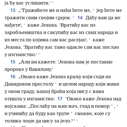
+
ја ћу вас услишити.‘
+
13
„’Тражићете ме и наћи ћете ме,
јер ћете ме
+
14
тражити свим својим срцем.
Даћу вам да ме
+
нађете‘,
каже Јехова. ’Вратићу вас из
заробљеништва и сакупићу вас из свих народа и
+
из места по којима сам вас расејао‘,
каже
Јехова. ’Вратићу вас тамо одакле сам вас послао
+
у изгнанство.‘
15
„Али ви кажете: ’Јехова нам је поставио
пророке у Вавилону.‘
16
„Овако каже Јехова краљу који седи на
+
Давидовом престолу
и целом народу који живи
у овом граду, вашој браћи која нису с вама
17
отишла у изгнанство:
’Овако каже Јехова над
+
*
војскама: „Послаћу на њих мач, глад и помор
,
*
и учинићу да буду као труле
смокве, које су
+
толико лоше да нису за јело.“ ‘