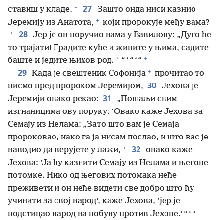
+
27
ставиш у кладе.
Зашто онда ниси казнио
+
Јеремију из Анатота,
који пророкује међу вама?
+
28
Јер је он поручио нама у Вавилону: „Дуго ће
то трајати! Градите куће и живите у њима, садите
+
*
баште и једите њихов род.
“ ‘ “ ‘ “
+
29
Када је свештеник Софонија
прочитао то
30
писмо пред пророком Јеремијом,
Јехова је
31
Јеремији овако рекао:
„Пошаљи свим
изгнаницима ову поруку: ’Овако каже Јехова за
Семају из Нелама: „Зато што вам је Семаја
пророковао, иако га ја нисам послао, и што вас је
+
32
наводио да верујете у лажи,
овако каже
Јехова: ’Ја ћу казнити Семају из Нелама и његове
потомке. Нико од његових потомака неће
преживети и он неће видети све добро што ћу
учинити за свој народ‘, каже Јехова, ’јер је
подстицао народ на побуну против Јехове.‘ “ ‘ “