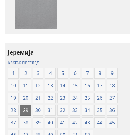
за
за
преузимање
преузимање
електронских
аудио-
публикација
садржаја
Свето
Свето
писмо
писмо
–
–
превод
превод
Јеремија
Нови
Нови
КРАТАК ПРЕГЛЕД
свет
свет
(ревидирано
(ревидирано
1
2
3
4
5
6
7
8
9
издање
издање
10
11
12
13
14
15
16
17
18
из
из
2019)
2019)
19
20
21
22
23
24
25
26
27
28
29
30
31
32
33
34
35
36
37
38
39
40
41
42
43
44
45
46
47
48
49
50
51
52