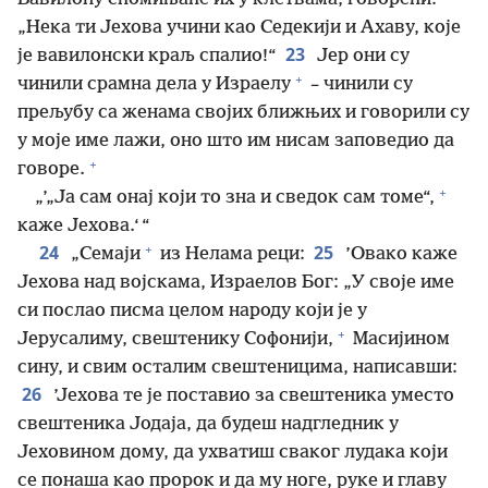
„Нека ти Јехова учини као Седекији и Ахаву, које
23
је вавилонски краљ спалио!“
Јер они су
+
чинили срамна дела у Израелу
– чинили су
прељубу са женама својих ближњих и говорили су
у моје име лажи, оно што им нисам заповедио да
+
говоре.
+
„’„Ја сам онај који то зна и сведок сам томе“,
каже Јехова.‘ “
+
24
25
„Семаји
из Нелама реци:
’Овако каже
Јехова над војскама, Израелов Бог: „У своје име
си послао писма целом народу који је у
+
Јерусалиму, свештенику Софонији,
Масијином
сину, и свим осталим свештеницима, написавши:
26
’Јехова те је поставио за свештеника уместо
свештеника Јодаја, да будеш надгледник у
Јеховином дому, да ухватиш сваког лудака који
се понаша као пророк и да му ноге, руке и главу