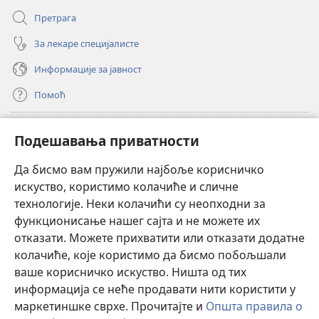
Претрага
За лекаре специјалисте
Информације за јавност
Помоћ
Прилози
(отвара
Подешавања приватности
нови
прозор)
Да бисмо вам пружили најбоље корисничко
ОНЛАЈН БИБЛИОТЕКА Watchtower
(отвара
искуство, користимо колачиће и сличне
нови
®
JW Hub
технологије. Неки колачићи су неопходни за
прозор)
(отвара
функционисање нашег сајта и не можете их
нови
®
JW Library
прозор)
отказати. Можете прихватити или отказати додатне
колачиће, које користимо да бисмо побољшали
®
Watchtower Library
ваше корисничко искуство. Ништа од тих
информација се неће продавати нити користити у
маркетиншке сврхе. Прочитајте и
Општа правила о