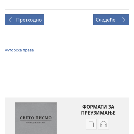
Претходно
Следеће
Ауторска права
ФОРМАТИ ЗА
ПРЕУЗИМАЊЕ
Формати
Формати