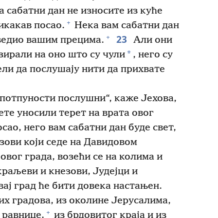
 сабатни дан не износите из куће
+
икакав посао.
Нека вам сабатни дан
23
+
оведио вашим прецима.
Али они
*
зирали на оно што су чули
, него су
ели да послушају нити да прихвате
 потпуности послушни“, каже Јехова,
дете уносили терет на врата овог
сао, него вам сабатни дан буде свет,
зови који седе на Давидовом
овог града, возећи се на колима и
краљеви и кнезови, Јудејци и
ај град ће бити довека настањен.
х градова, из околине Јерусалима,
+
 равнице,
из брдовитог краја и из