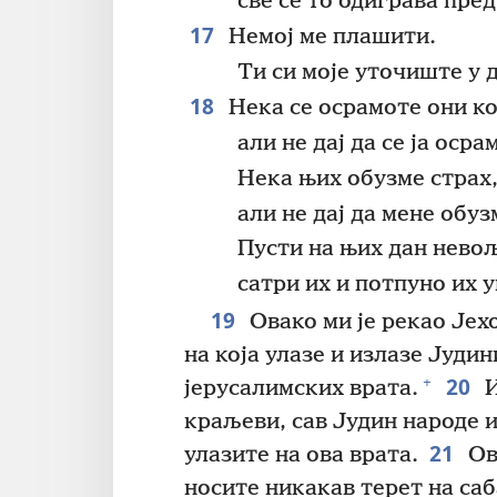
све се то одиграва пред
17
Немој ме плашити.
Ти си моје уточиште у 
18
Нека се осрамоте они ко
али не дај да се ја осра
Нека њих обузме страх
али не дај да мене обуз
Пусти на њих дан нево
сатри их и потпуно их 
19
Овако ми је рекао Јехо
на која улазе и излазе Јудин
20
+
јерусалимских врата.
И
краљеви, сав Јудин народе и
21
улазите на ова врата.
Ов
носите никакав терет на саб