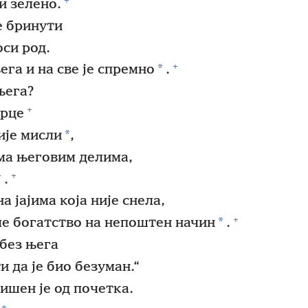
+
и зелено.
е бринути
оси род.
+
*
ега и на све је спремно
.
њега?
+
срце
*
ије мисли
,
ема његовим делима,
+
*
.
 јајима која није снела,
+
*
иче богатство на непоштен начин
.
 без њега
и да је био безуман.“
ишен је од почетка.
+