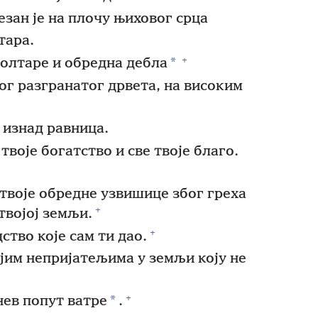
зан је на плочу њиховог срца
тара.
+
*
олтаре и обредна дебла
ког разгранатог дрвета, на високим
 изнад равница.
твоје богатство и све твоје благо.
 твоје обредне узвишице због греха
+
 твојој земљи.
+
тво које сам ти дао.
јим непријатељима у земљи коју не
+
*
нев попут ватре
.