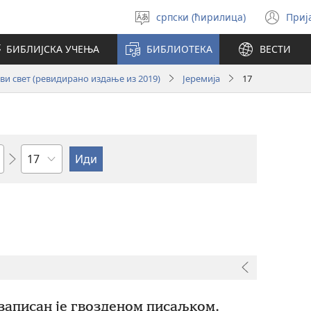
српски (ћирилица)
Приј
Изабери
(от
језик
но
БИБЛИЈСКА УЧЕЊА
БИБЛИОТЕКА
ВЕСТИ
про
и свет (ревидирано издање из 2019)
Јеремија
17
Поглавље
записан је гвозденом писаљком.