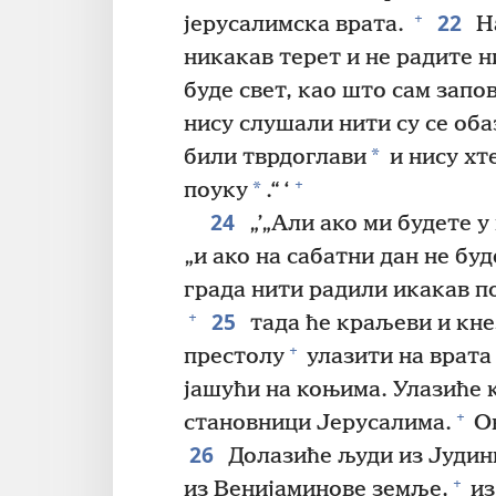
22
+
јерусалимска врата.
На
никакав терет и не радите н
буде свет, као што сам зап
нису слушали нити су се оба
*
били тврдоглави
и нису хт
+
*
поуку
.“ ‘
24
„’„Али ако ми будете у
„и ако на сабатни дан не бу
града нити радили икакав по
25
+
тада ће краљеви и кне
+
престолу
улазити на врата 
јашући на коњима. Улазиће 
+
становници Јерусалима.
Ов
26
Долазиће људи из Јудини
+
из Венијаминове земље,
из