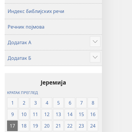
2019)
2019)
Индекс библијских речи
Речник појмова
Додатак А
Више
Додатак Б
Више
Јеремија
КРАТАК ПРЕГЛЕД
1
2
3
4
5
6
7
8
9
10
11
12
13
14
15
16
17
18
19
20
21
22
23
24