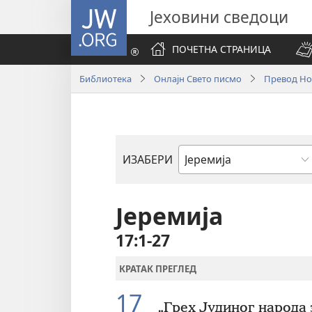
JW.ORG
Јеховини сведоци
ПОЧЕТНА СТРАНИЦА
Библиотека
Онлајн Свето писмо
Превод Нов
ИЗАБЕРИ
Библијска
књига
Јеремија
17:1-27
КРАТАК ПРЕГЛЕД
17
„Грех Јудиног народа 