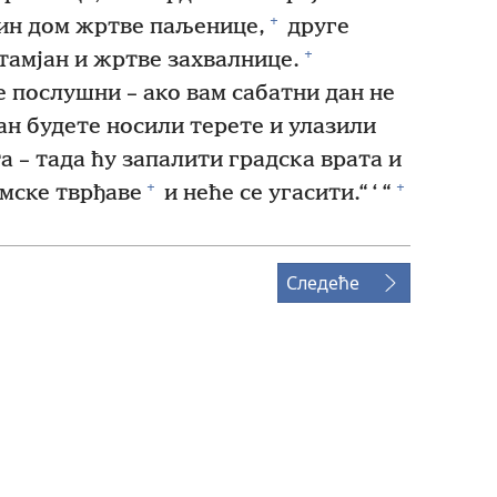
+
ин дом жртве паљенице,
друге
+
тамјан и жртве захвалнице.
е послушни – ако вам сабатни дан не
дан будете носили терете и улазили
а – тада ћу запалити градска врата и
+
+
имске тврђаве
и неће се угасити.“ ‘ “
Следеће