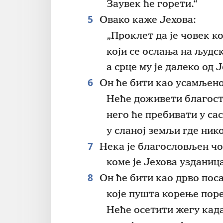
Заувек ће горети.“
5
Овако каже Јехова:
„Проклет да је човек ко
који се ослања на људск
а срце му је далеко од 
6
Он ће бити као усамљено
Неће доживети благос
него ће пребивати у са
у сланој земљи где ник
7
Нека је благословљен чов
коме је Јехова узданиц
8
Он ће бити као дрво поса
које пушта корење пор
Неће осетити жегу када