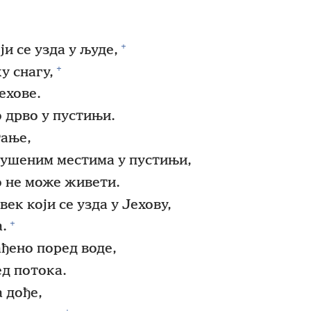
+
ји се узда у људе,
+
у снагу,
Јехове.
 дрво у пустињи.
тање,
сушеним местима у пустињи,
о не може живети.
ек који се узда у Јехову,
+
а.
ђено поред воде,
ед потока.
 дође,