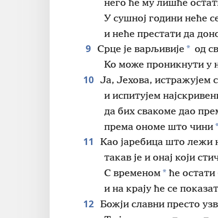
него ће му лишће остат
У сушној години неће с
и неће престати да дон
9
*
Срце је варљивије
од св
Ко може проникнути у 
10
Ја, Јехова, истражујем 
и испитујем најскривен
да бих свакоме дао пр
према ономе што чини
11
Као јаребица што лежи на
такав је и онај који ст
*
С временом
ће остати
и на крају ће се показат
12
Божји славни престо узв