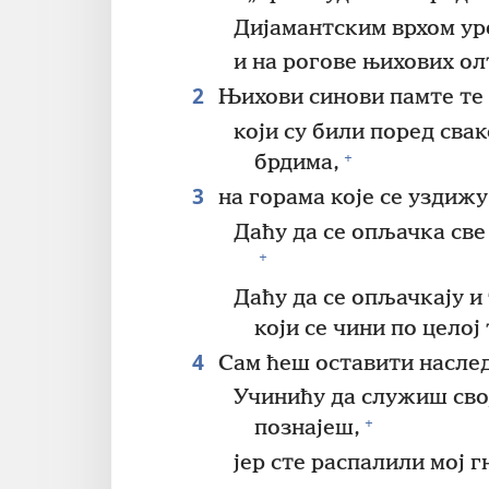
Дијамантским врхом уре
и на рогове њихових ол
2
Њихови синови памте те 
који су били поред сва
+
брдима,
3
на горама које се уздижу
Даћу да се опљачка све 
+
Даћу да се опљачкају и
који се чини по целој
4
Сам ћеш оставити наследс
Учинићу да служиш сво
+
познајеш,
јер сте распалили мој г