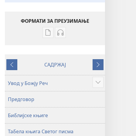
ФОРМАТИ ЗА ПРЕУЗИМАЊЕ
Формати
Формати
за
за
преузимање
преузимање
електронских
аудио-
САДРЖАЈ
публикација
садржаја
Претходно
Следеће
Свето
Свето
писмо
писмо
Увод у Божју Реч
Више
–
–
превод
превод
Предговор
Нови
Нови
свет
свет
Библијске књиге
(ревидирано
(ревидирано
издање
издање
из
из
Табела књига Светог писма