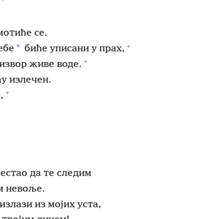
мотиће се.
+
*
ебе
биће уписани у прах,
+
 извор живе воде.
ћу излечен.
+
,
рестао да те следим
м невоље.
излази из мојих уста,