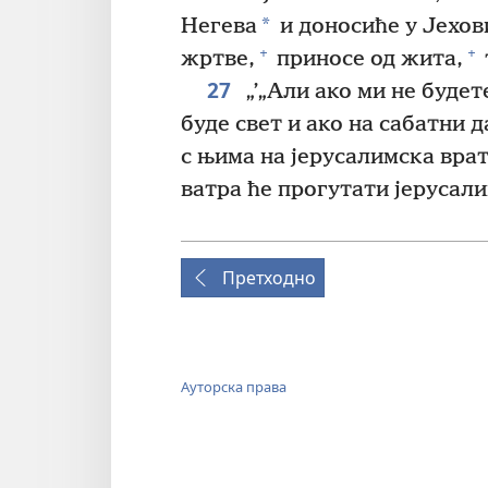
*
Негева
и доносиће у Јехов
+
+
жртве,
приносе од жита,
27
„’„Али ако ми не будет
буде свет и ако на сабатни 
с њима на јерусалимска врат
ватра ће прогутати јерусал
Претходно
Ауторска права