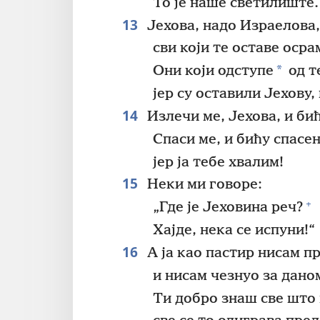
То је наше светилиште.
13
Јехова, надо Израелова,
сви који те оставе осра
*
Они који одступе
од т
јер су оставили Јехову,
14
Излечи ме, Јехова, и би
Спаси ме, и бићу спасен
јер ја тебе хвалим!
15
Неки ми говоре:
+
„Где је Јеховина реч?
Хајде, нека се испуни!“
16
А ја као пастир нисам п
и нисам чезнуо за дано
Ти добро знаш све што 