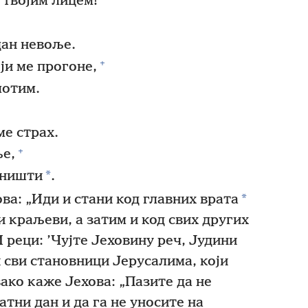
 твојим лицем!
дан невоље.
+
ји ме прогоне,
мотим.
,
ме страх.
+
ље,
*
уништи
.
*
ва: „Иди и стани код главних врата
и краљеви, а затим и код свих других
 реци: ’Чујте Јеховину реч, Јудини
 сви становници Јерусалима, који
ако каже Јехова: „Пазите да не
атни дан и да га не уносите на