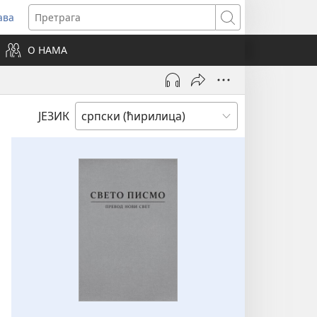
ава
вара
Претрага
ви
О НАМА
зор)
ЈЕЗИК