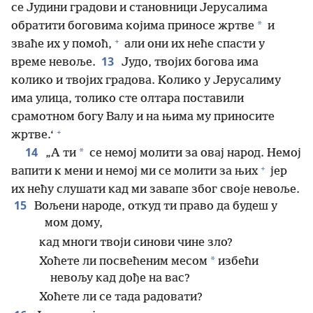
се Јудини градови и становници Јерусалима
*
обратити боговима којима приносе жртве
и
+
зваће их у помоћ,
али они их неће спасти у
13
време невоље.
Јудо, твојих богова има
колико и твојих градова. Колико у Јерусалиму
има улица, толико сте олтара поставили
срамотном богу Валу и на њима му приносите
+
жртве.‘
14
*
„А ти
се немој молити за овај народ. Немој
+
вапити к мени и немој ми се молити за њих
јер
их нећу слушати кад ми завапе због своје невоље.
15
Вољени народе, откуд ти право да будеш у
мом дому,
кад многи твоји синови чине зло?
*
Хоћете ли посвећеним месом
избећи
невољу кад дође на вас?
Хоћете ли се тада радовати?