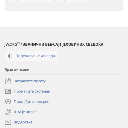
®
JW.ORG
/ ЗВАНИЧНИ ВЕБ-САЈТ ЈЕХОВИНИХ СВЕДОКА
Подешавање изгледа
Брзи линкови
Затражите посету
Пронађите састанак
(отвара
нови
Пронађите конгрес
(отвара
прозор)
нови
Шта је ново?
прозор)
Видеотека