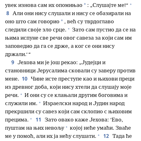
+
*
увек изнова сам их опомињао
: „Слушајте ме!“
8
Али они нису слушали и нису се обазирали на
*
оно што сам говорио
, већ су тврдоглаво
+
следили своје зло срце.
Зато сам пустио да се на
њима испуне све речи овог савеза за који сам им
заповедио да га се држе, а ког се они нису
држали.‘ “
9
Јехова ми је још рекао: „Јудејци и
становници Јерусалима сковали су заверу против
10
мене.
Чине исте преступе као и њихови преци
из древног доба, који нису хтели да слушају моје
+
речи.
И они су се клањали другим боговима и
+
служили им.
Израелски народ и Јудин народ
прекршили су савез који сам склопио с њиховим
+
11
прецима.
Зато овако каже Јехова: ’Ево,
+
пуштам на њих невољу
којој неће умаћи. Зваће
+
12
ме у помоћ, али их ја нећу слушати.
Тада ће