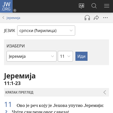
JW.ORG
Пријава
(отвара
Промени
Претрага
ПР
нови
језик
сајта
МЕ
Јеремија
прозор)
сајта
JW.ORG
ЈЕЗИК
ИЗАБЕРИ
Поглавље
Библијска
књига
Јеремија
11:1-23
КРАТАК ПРЕГЛЕД
11
Ово је реч коју је Јехова упутио Јеремији:
2
„Чујте сви речи овог савеза!