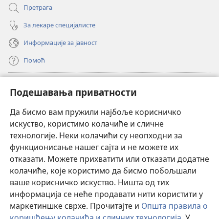
Претрага
За лекаре специјалисте
Информације за јавност
Помоћ
Прилози
(отвара
Подешавања приватности
нови
прозор)
Да бисмо вам пружили најбоље корисничко
ОНЛАЈН БИБЛИОТЕКА Watchtower
(отвара
искуство, користимо колачиће и сличне
нови
®
JW Hub
технологије. Неки колачићи су неопходни за
прозор)
(отвара
функционисање нашег сајта и не можете их
нови
®
JW Library
прозор)
отказати. Можете прихватити или отказати додатне
колачиће, које користимо да бисмо побољшали
®
Watchtower Library
ваше корисничко искуство. Ништа од тих
информација се неће продавати нити користити у
маркетиншке сврхе. Прочитајте и
Општа правила о
коришћењу колачића и сличних технологија
. У