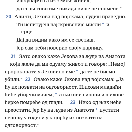
ишчупајмо га из земље живих,
да се његово име никада више не спомене.“
20
Али ти, Јехова над војскама, судиш праведно.
*
Ти испитујеш најскривеније мисли
и
+
срце.
Дај да видим како им се светиш,
јер сам теби поверио своју парницу.
21
Зато овако каже Јехова за људе из Анатота
+
који желе да ми одузму живот и говоре: „Немој
+
пророковати у Јеховино име
да те не бисмо
22
убили.“
Овако каже Јехова над војскама: „Ја
ћу их позвати на одговорност. Њихови младићи
+
биће убијени мачем,
а њихови синови и њихове
+
23
ћерке помреће од глади.
Нико од њих неће
+
преостати, јер ћу на људе из Анатота
пустити
невољу у години у којој ћу их позвати на
одговорност.“