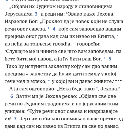
„Објави их Јудином народу и становницима
3
Јерусалима
и реци им: ’Овако каже Јехова,
Израелов Бог: „Проклет да је човек који не слуша
+
4
речи овог савеза,
које сам заповедио вашим
+
прецима оног дана кад сам их извео из Египта,
+
из пећи за топљење гвожђа,
говорећи:
’Слушајте ме и чините све што вам заповедам, па
+
5
ћете бити мој народ, а ја ћу бити ваш Бог.
Тако ћу испунити заклетву коју сам дао вашим
прецима – заклетву да ћу им дати земљу у којој
+
тече мед и млеко,
у којој ви и данас живите.‘ “ ‘ “
*
А ја сам одговорио: „Нека буде тако
, Јехова.“
6
Затим ми је Јехова рекао: „Објави све ове
речи по Јудиним градовима и по јерусалимским
улицама: ’Чујте речи овог савеза и извршавајте
7
их!
Јер сам озбиљно опомињао ваше претке од
дана кад сам их извео из Египта па све до данас,