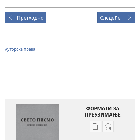
Претходно
Следеће
Ауторска права
ФОРМАТИ ЗА
ПРЕУЗИМАЊЕ
Формати
Формати
за
за