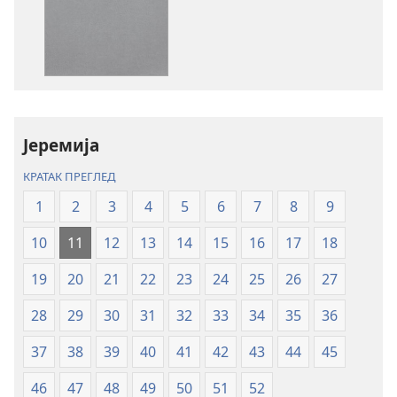
преузимање
преузимање
електронских
аудио-
публикација
садржаја
Свето
Свето
писмо
писмо
–
–
превод
превод
Јеремија
Нови
Нови
КРАТАК ПРЕГЛЕД
свет
свет
(ревидирано
(ревидирано
1
2
3
4
5
6
7
8
9
издање
издање
10
11
12
13
14
15
16
17
18
из
из
2019)
2019)
19
20
21
22
23
24
25
26
27
28
29
30
31
32
33
34
35
36
37
38
39
40
41
42
43
44
45
46
47
48
49
50
51
52