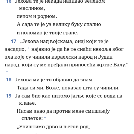
16
Јехова те је некада називао зеленом
маслином,
лепом и родном.
А сада те је уз велику буку спалио
и поломио је твоје гране.
17
„Јехова над војскама, онај који те је
+
засадио,
најавио је да ће те снаћи невоља због
зла које су чинили израелски народ и Јудин
народ, који су ме вређали приносећи жртве Валу.“
+
18
Јехова ми је то објавио да знам.
Тада си ми, Боже, показао шта су чинили.
19
Ја сам био као питомо јагње које се води на
клање.
Нисам знао да против мене смишљају
+
сплетке:
„Уништимо дрво и његов род,