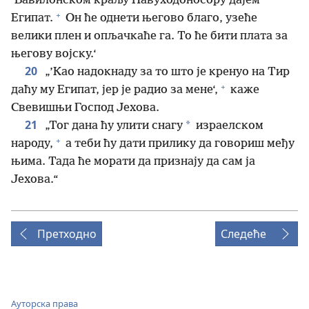
’Вавилонском краљу Навуходоносору дајем
+
Египат.
Он ће однети његово благо, узеће
велики плен и опљачкаће га. То ће бити плата за
његову војску.‘
20
„’Као надокнаду за то што је кренуо на Тир
+
даћу му Египат, јер је радио за мене‘,
каже
Свевишњи Господ Јехова.
21
*
„Тог дана ћу улити снагу
израелском
+
народу,
а теби ћу дати прилику да говориш међу
њима. Тада ће морати да признају да сам ја
Јехова.“
Претходно
Следеће
Ауторска права