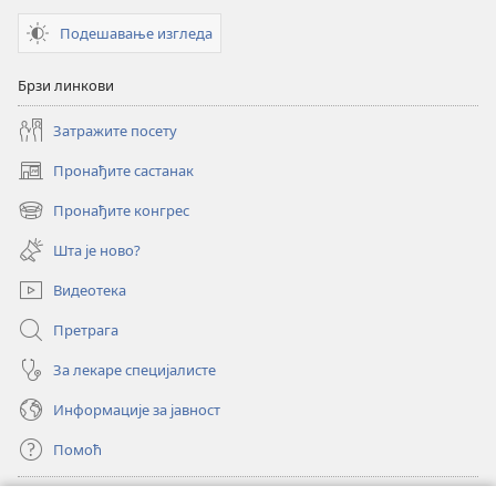
Подешавање изгледа
Брзи линкови
Затражите посету
Пронађите састанак
(отвара
нови
Пронађите конгрес
(отвара
прозор)
нови
Шта је ново?
прозор)
Видеотека
Претрага
За лекаре специјалисте
Информације за јавност
Помоћ