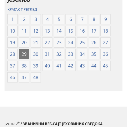
Нови
Нови
КРАТАК ПРЕГЛЕД
свет
свет
(ревидирано
(ревидирано
1
2
3
4
5
6
7
8
9
издање
издање
10
11
12
13
14
15
16
17
18
из
из
2019)
2019)
19
20
21
22
23
24
25
26
27
28
29
30
31
32
33
34
35
36
37
38
39
40
41
42
43
44
45
46
47
48
®
JW.ORG
/ ЗВАНИЧНИ ВЕБ-САЈТ ЈЕХОВИНИХ СВЕДОКА