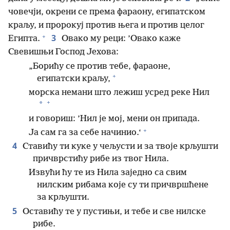
човечји, окрени се према фараону, египатском
краљу, и пророкуј против њега и против целог
+
3
Египта.
Овако му реци: ’Овако каже
Свевишњи Господ Јехова:
„Борићу се против тебе, фараоне,
+
египатски краљу,
морска немани што лежиш усред реке Нил
+
*
и говориш: ’Нил је мој, мени он припада.
+
Ја сам га за себе начинио.‘
4
Ставићу ти куке у чељусти и за твоје крљушти
причврстићу рибе из твог Нила.
Извући ћу те из Нила заједно са свим
нилским рибама које су ти причвршћене
за крљушти.
5
Оставићу те у пустињи, и тебе и све нилске
рибе.