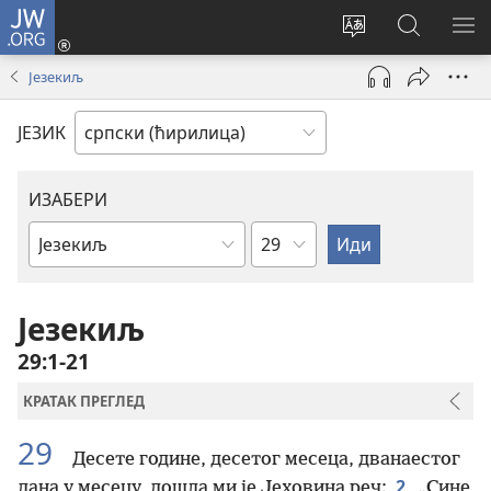
JW.ORG
Пријава
(отвара
Промени
Претрага
ПР
нови
језик
сајта
МЕ
Језекиљ
прозор)
сајта
JW.ORG
ЈЕЗИК
ИЗАБЕРИ
Поглавље
Библијска
књига
Језекиљ
29:1-21
КРАТАК ПРЕГЛЕД
29
Десете године, десетог месеца, дванаестог
2
дана у месецу, дошла ми је Јеховина реч:
„Сине