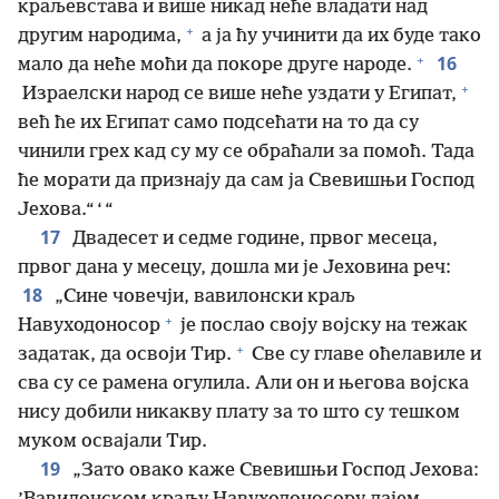
краљевстава и више никад неће владати над
+
другим народима,
а ја ћу учинити да их буде тако
+
16
мало да неће моћи да покоре друге народе.
+
Израелски народ се више неће уздати у Египат,
већ ће их Египат само подсећати на то да су
чинили грех кад су му се обраћали за помоћ. Тада
ће морати да признају да сам ја Свевишњи Господ
Јехова.“ ‘ “
17
Двадесет и седме године, првог месеца,
првог дана у месецу, дошла ми је Јеховина реч:
18
„Сине човечји, вавилонски краљ
+
Навуходоносор
је послао своју војску на тежак
+
задатак, да освоји Тир.
Све су главе оћелавиле и
сва су се рамена огулила. Али он и његова војска
нису добили никакву плату за то што су тешком
муком освајали Тир.
19
„Зато овако каже Свевишњи Господ Јехова: