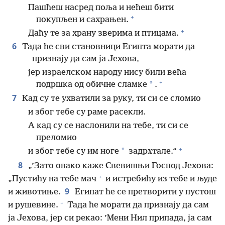
Пашћеш насред поља и нећеш бити
+
покупљен и сахрањен.
+
Даћу те за храну зверима и птицама.
6
Тада ће сви становници Египта морати да
признају да сам ја Јехова,
јер израелском народу нису били већа
+
*
подршка од обичне сламке
.
7
Кад су те ухватили за руку, ти си се сломио
и због тебе су раме расекли.
А кад су се наслонили на тебе, ти си се
преломио
+
*
и због тебе су им ноге
задрхтале.“
8
„’Зато овако каже Свевишњи Господ Јехова:
+
„Пустићу на тебе мач
и истребићу из тебе и људе
9
и животиње.
Египат ће се претворити у пустош
+
и рушевине.
Тада ће морати да признају да сам
ја Јехова, јер си рекао: ’Мени Нил припада, ја сам