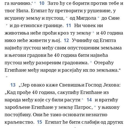
+
10
га начинио.‘
Зато ћу се борити против тебе и
твог Нила. Египат ћу претворити у рушевине, у
+
+
исушену земљу и пустош,
од Мигдола
до Сине
+
11
и до етиопске границе.
Ни човек ни
+
животиња неће проћи кроз ту земљу
и 40 година
12
нико неће живети у њој.
Учинићу од Египта
највећу пустош међу свим опустошеним земљама
и његови градови ће 40 година бити највећа
+
пустош међу разореним градовима.
Отераћу
Египћане међу народе и расејаћу их по земљама.“
+
13
„’Јер овако каже Свевишњи Господ Јехова:
„Кад прође 40 година, сакупићу Египћане из
+
14
народа међу које су били расути
и вратићу
+
заробљене Египћане у земљу Патрос,
у њихову
постојбину. Они ће тамо основати незнатно
15
краљевство.
Египат ће бити слабији од других