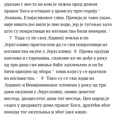
удаљио с места на ком је лежао пред домом
*
правог Бога и отишао у храмску просторију
Јоанана, Елијасивовог сина. Премда је тамо ушао,
није ништа јео нити је пио воде, јер је туговао зато
+
што су повратници из изгнанства били неверни.
7
Тада су по свој Јудиној земљи и по
Јерусалиму прогласили да се сви повратници из
8
изгнанства окупе у Јерусалиму.
Према одлуци
кнезова и старешина, свакоме ко не дође у року
од три дана све имање биће заплењено и он ће
*
бити одвојен од збора
оних који су се вратили
+
9
из изгнанства.
Тако су се сви људи из
Јудиног и Венијаминовог племена у року од три
дана окупили у Јерусалиму, наиме деветог
месеца, двадесетог дана тог месеца. Цео народ је
седео у дворишту дома правог Бога, дрхтећи због
повода тог окупљања и због јаке кише.