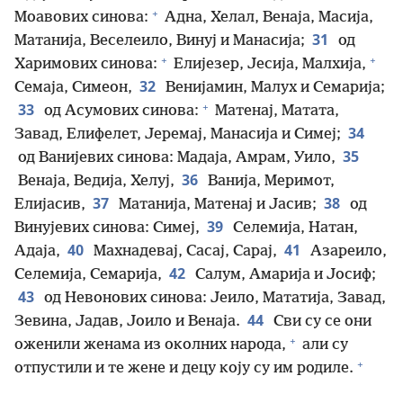
+
Моавових синова:
Адна, Хелал, Венаја, Масија,
31
Матанија, Веселеило, Винуј и Манасија;
од
+
+
Харимових синова:
Елијезер, Јесија, Малхија,
32
Семаја, Симеон,
Венијамин, Малух и Семарија;
+
33
од Асумових синова:
Матенај, Матата,
34
Завад, Елифелет, Јеремај, Манасија и Симеј;
35
од Ванијевих синова: Мадаја, Амрам, Уило,
36
Венаја, Ведија, Хелуј,
Ванија, Меримот,
37
38
Елијасив,
Матанија, Матенај и Јасив;
од
39
Винујевих синова: Симеј,
Селемија, Натан,
40
41
Адаја,
Махнадевај, Сасај, Сарај,
Азареило,
42
Селемија, Семарија,
Салум, Амарија и Јосиф;
43
од Невонових синова: Јеило, Мататија, Завад,
44
Зевина, Јадав, Јоило и Венаја.
Сви су се они
+
оженили женама из околних народа,
али су
+
отпустили и те жене и децу коју су им родиле.