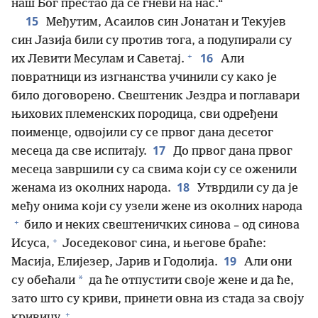
наш Бог престао да се гневи на нас.“
15
Међутим, Асаилов син Јонатан и Текујев
син Јазија били су против тога, а подупирали су
+
16
их Левити Месулам и Саветај.
Али
повратници из изгнанства учинили су како је
било договорено. Свештеник Јездра и поглавари
њихових племенских породица, сви одређени
поименце, одвојили су се првог дана десетог
17
месеца да све испитају.
До првог дана првог
месеца завршили су са свима који су се оженили
18
женама из околних народа.
Утврдили су да је
међу онима који су узели жене из околних народа
+
било и неких свештеничких синова – од синова
+
Исуса,
Јоседековог сина, и његове браће:
19
Масија, Елијезер, Јарив и Годолија.
Али они
*
су обећали
да ће отпустити своје жене и да ће,
зато што су криви, принети овна из стада за своју
+
кривицу.