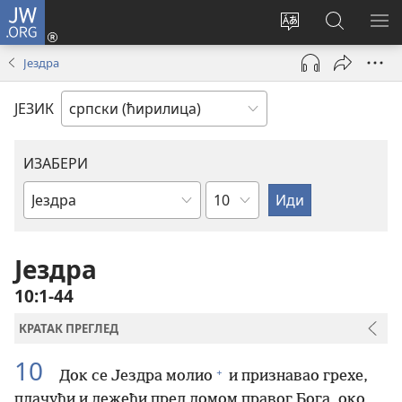
JW.ORG
Пријава
(отвара
Промени
Претрага
ПР
нови
језик
сајта
МЕ
Јездра
прозор)
сајта
JW.ORG
ЈЕЗИК
ИЗАБЕРИ
Поглавље
Библијска
књига
Јездра
10:1-44
КРАТАК ПРЕГЛЕД
10
+
Док се Јездра молио
и признавао грехе,
плачући и лежећи пред домом правог Бога, око