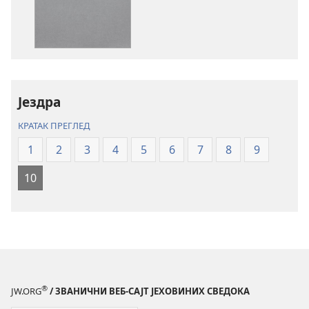
преузимање
преузимање
електронских
аудио-
публикација
садржаја
Свето
Свето
писмо
писмо
–
–
превод
превод
Јездра
Нови
Нови
КРАТАК ПРЕГЛЕД
свет
свет
(ревидирано
(ревидирано
1
2
3
4
5
6
7
8
9
издање
издање
10
из
из
2019)
2019)
®
JW.ORG
/ ЗВАНИЧНИ ВЕБ-САЈТ ЈЕХОВИНИХ СВЕДОКА