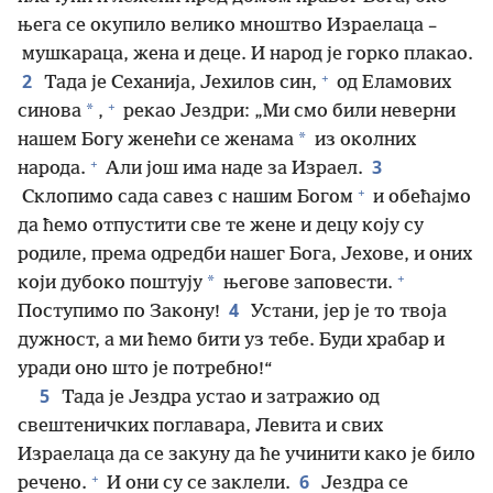
њега се окупило велико мноштво Израелаца –
мушкараца, жена и деце. И народ је горко плакао.
+
2
Тада је Сеханија, Јехилов син,
од Еламових
+
*
синова
,
рекао Јездри: „Ми смо били неверни
*
нашем Богу женећи се женама
из околних
+
3
народа.
Али још има наде за Израел.
+
Склопимо сада савез с нашим Богом
и обећајмо
да ћемо отпустити све те жене и децу коју су
родиле, према одредби нашег Бога, Јехове, и оних
+
*
који дубоко поштују
његове заповести.
4
Поступимо по Закону!
Устани, јер је то твоја
дужност, а ми ћемо бити уз тебе. Буди храбар и
уради оно што је потребно!“
5
Тада је Јездра устао и затражио од
свештеничких поглавара, Левита и свих
Израелаца да се закуну да ће учинити како је било
+
6
речено.
И они су се заклели.
Јездра се