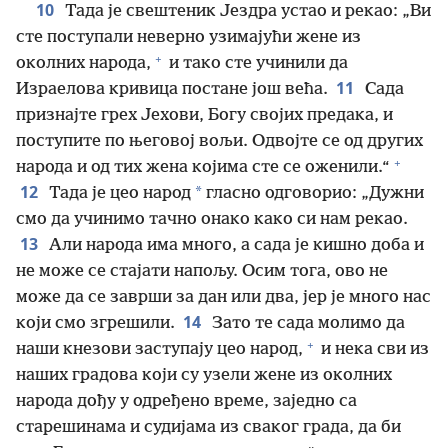
10
Тада је свештеник Јездра устао и рекао: „Ви
сте поступали неверно узимајући жене из
+
околних народа,
и тако сте учинили да
11
Израелова кривица постане још већа.
Сада
признајте грех Јехови, Богу својих предака, и
поступите по његовој вољи. Одвојте се од других
+
народа и од тих жена којима сте се оженили.“
12
*
Тада је цео народ
гласно одговорио: „Дужни
смо да учинимо тачно онако како си нам рекао.
13
Али народа има много, а сада је кишно доба и
не може се стајати напољу. Осим тога, ово не
може да се заврши за дан или два, јер је много нас
14
који смо згрешили.
Зато те сада молимо да
+
наши кнезови заступају цео народ,
и нека сви из
наших градова који су узели жене из околних
народа дођу у одређено време, заједно са
старешинама и судијама из сваког града, да би