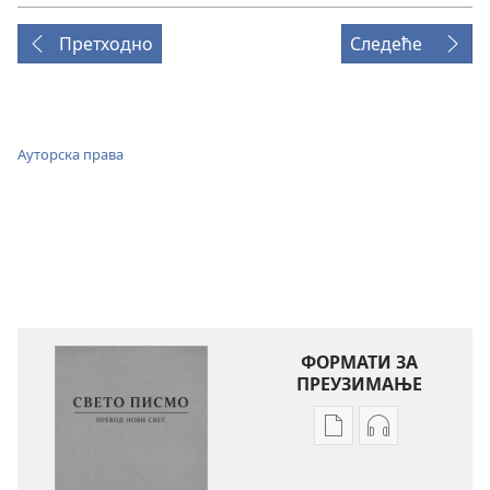
Претходно
Следеће
Ауторска права
ФОРМАТИ ЗА
ПРЕУЗИМАЊЕ
Формати
Формати
за
за