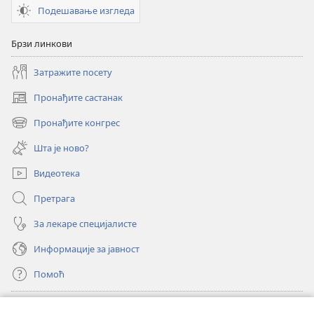
Подешавање изгледа
Брзи линкови
Затражите посету
Пронађите састанак
(отвара
нови
Пронађите конгрес
(отвара
прозор)
нови
Шта је ново?
прозор)
Видеотека
Претрага
За лекаре специјалисте
Информације за јавност
Помоћ
Прилози