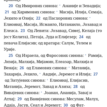
+
20
Од Имирових синова:
Ананије и Зевадија;
+
21
од Харимових синова:
Масија, Илија, Семаја,
+
22
Јехило и Озија;
од Пасхорових синова:
Елиоинај, Масија, Исмаило, Натанаило, Јозавад и
23
Елеаса.
Од Левита: Јозавад, Симеј, Келаја (то
24
јест Келита), Петаја, Јуда и Елијезер;
од
певача Елијасив; од вратара: Салум, Телем и
Урије.
+
25
Од Израела, од Фаросових синова:
Рамија,
Јизија, Малхија, Мијамин, Елеазар, Малхија и
+
26
Венаја;
од Еламових синова:
Матанија,
+
27
Захарија, Јехило,
Авдије, Јеремот и Илија;
+
од Затујевих синова:
Елиоинај, Елијасив,
28
Матанија, Јеремот, Завад и Азиза;
од
+
Вивајевих синова:
Јоанан, Ананија, Завај и
29
Атлај;
од Ванијевих синова: Месулам, Малух,
30
Адаја, Јасув, Сеал и Јеремот;
од Фат-