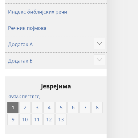
2019)
2019)
Индекс библијских речи
Речник појмова
Додатак А
Више
Додатак Б
Више
Јеврејима
КРАТАК ПРЕГЛЕД
1
2
3
4
5
6
7
8
9
10
11
12
13