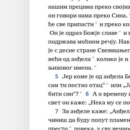
нашим прецима преко својих
он говори нама преко Сина,
+
ће све припасти
и преко ко
+
Он је одраз Божје славе
и 
подржава моћном речју. Нако
је с десне стране Свевишње
+
већи од анђела
колико је и 
+
њиховог имена.
5
Јер коме је од анђела Бо
+
сам ти постао отац“
или „Ј
6
+
бити син“?
А о времену 
свет он каже: „Нека му се п
7
За анђеле каже: „Анђел
чиниш да буду попут пламен
+
престо
довека, у сву вечно