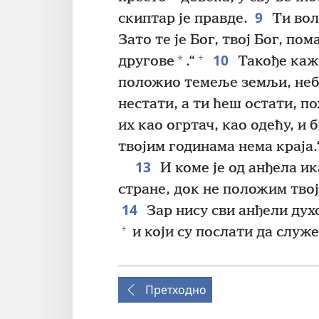
9
скиптар је правде.
Ти вол
Зато те је Бог, твој Бог, пом
10
+
*
другове
.“
Такође каже
положио темеље земљи, небо
нестати, а ти ћеш остати, по
их као огртач, као одећу, и 
твојим годинама нема краја.
13
И коме је од анђела ик
стране, док не положим тво
14
Зар нису сви анђели дух
+
и који су послати да служе
Претходно