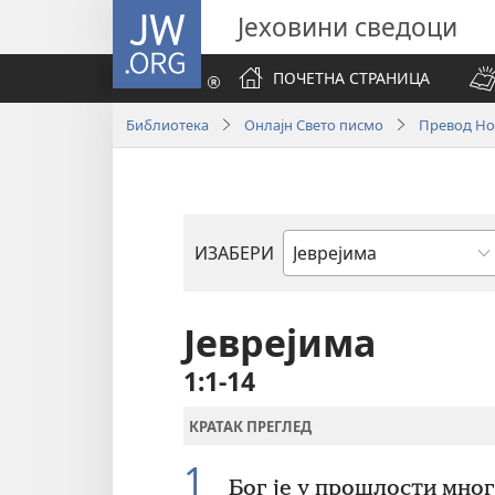
JW.ORG
Јеховини сведоци
ПОЧЕТНА СТРАНИЦА
Библиотека
Онлајн Свето писмо
Превод Нов
ИЗАБЕРИ
Библијска
књига
Јеврејима
1:1-14
КРАТАК ПРЕГЛЕД
1
Бог је у прошлости мног