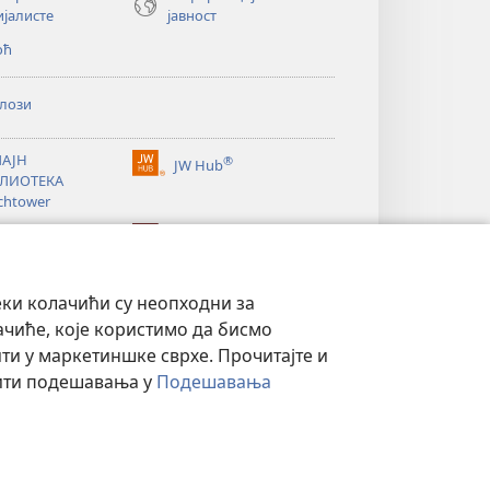
ијалисте
јавност
оћ
лози
АЈН
®
JW Hub
(отвара
ЛИОТЕКА
нови
chtower
прозор)
®
®
ibrary
Watchtower Library
еки колачићи су неопходни за
ачиће, које користимо да бисмо
и у маркетиншке сврхе. Прочитајте и
нити подешавања у
Подешавања
СТ
|
ПОДЕШАВАЊЕ ПРИВАТНОСТИ