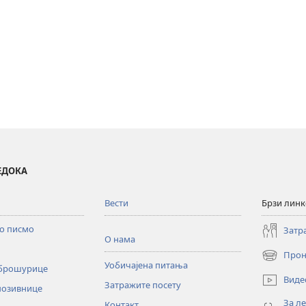
ВЕДОКА
Вести
Брзи лин
то писмо
Затр
О нама
Прон
(отвара
Уобичајена питања
 брошурице
нови
Виде
Затражите посету
прозор)
позивнице
За л
Контакт