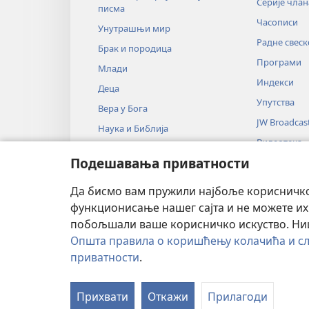
Серије члан
писма
Часописи
Унутрашњи мир
Радне свеск
Брак и породица
Програми
Млади
Индекси
Деца
Упутства
Вера у Бога
JW Broadcas
Наука и Библија
Видеотека
Историја и Библија
Подешавања приватности
Музика
Аудио-драм
Да бисмо вам пружили најбоље корисничко 
Драмско чи
функционисање нашег сајта и не можете их
побољшали ваше корисничко искуство. Ништ
Општа правила о коришћењу колачића и сл
приватности
.
Copyright
© 2026 Watch Tower Bible an
Прихвати
Откажи
Прилагоди