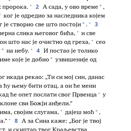
2
+
*
 пророка.
А сада, у ово време
,
+
ког је одредио за наследника којем
3
+
*
г је створио све што постоји
.
+
верна слика његовог бића,
и све
+
н што нас је очистио од греха,
сео
4
+
*
г
на небу.
И постао је толико
*
име које је добио
узвишеније од
г икада рекао: „Ти си мој син, данас
а ћу њему бити отац, а он ће мени
+
кад ће опет послати свог Првенца
у
оклоне сви Божји анђели.“
+
*
има, својим слугама,
дајеш моћ
,
8
+
а.“
А за Сина каже: „Бог је твој
ст, и скиптар твог Краљевства