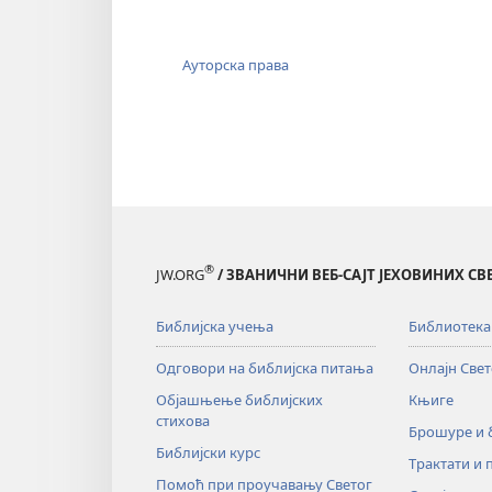
Ауторска права
®
JW.ORG
/ ЗВАНИЧНИ ВЕБ-САЈТ ЈЕХОВИНИХ С
Библијска учења
Библиотека
Одговори на библијска питања
Онлајн Све
Објашњење библијских
Књиге
стихова
Брошуре и
Библијски курс
Трактати и 
Помоћ при проучавању Светог