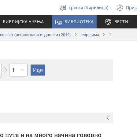
српски (ћирилица)
Приј
Изабери
(от
језик
но
БИБЛИЈСКА УЧЕЊА
БИБЛИОТЕКА
ВЕСТИ
про
и свет (ревидирано издање из 2019)
Јеврејима
1
Поглавље
о пута и на много начина говорио