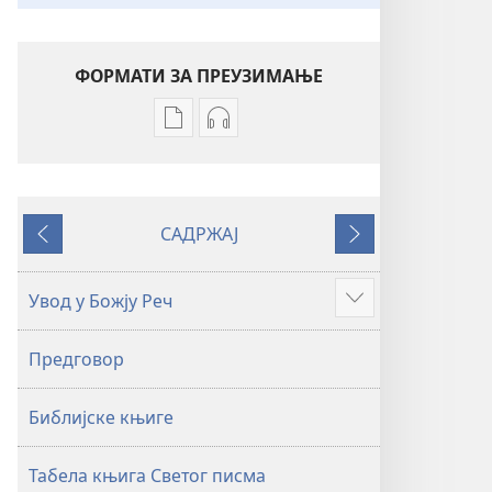
ФОРМАТИ ЗА ПРЕУЗИМАЊЕ
Формати
Формати
за
за
преузимање
преузимање
електронских
аудио-
САДРЖАЈ
публикација
садржаја
Претходно
Следеће
Свето
Свето
писмо
писмо
Увод у Божју Реч
Више
–
–
превод
превод
Предговор
Нови
Нови
свет
свет
Библијске књиге
(ревидирано
(ревидирано
издање
издање
из
из
Табела књига Светог писма