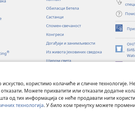
ака
спец
Обиласци Бетела
Пом
Састанци
е
Спомен-свечаност
При
(отвара
Конгреси
нови
прозор)
Догађаји и занимљивости
ОНЛ
БИБ
Из живота Јеховиних сведока
®
(отвара
ting
Wat
нови
Широм света
прозор)
JW L
е
искуство, користимо колачиће и сличне технологије. Н
тање Светог писма
 отказати. Можете прихватити или отказати додатне кол
а од тих информација се неће продавати нити користит
ичних технологија
. У било ком тренутку можете проме
d Tract Society of Pennsylvania.
ПРАВИЛА КОРИШЋЕЊА
|
ПРИВАТНО