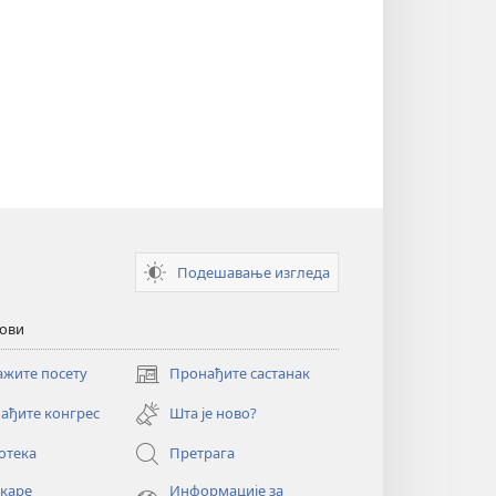
Подешавање изгледа
кови
ажите посету
Пронађите састанак
(отвара
нови
ађите конгрес
Шта је ново?
прозор)
отека
Претрага
екаре
Информације за