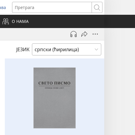
ава
вара
Претрага
ви
О НАМА
зор)
ЈЕЗИК