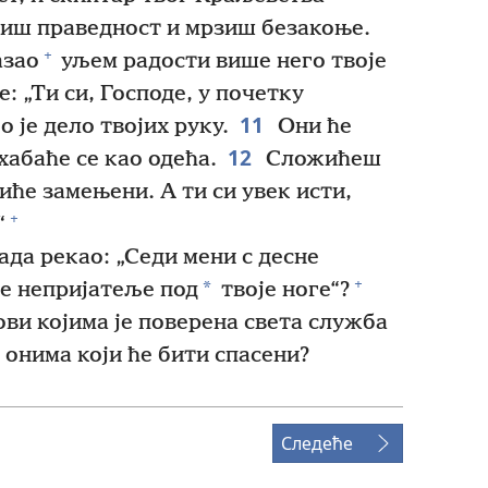
иш праведност и мрзиш безакоње.
+
азао
уљем радости више него твоје
: „Ти си, Господе, у почетку
11
 је дело твојих руку.
Они ће
12
хабаће се као одећа.
Сложићеш
биће замењени. А ти си увек исти,
+
“
ада рекао: „Седи мени с десне
+
*
је непријатеље под
твоје ноге“?
ови којима је поверена света служба
 онима који ће бити спасени?
Следеће