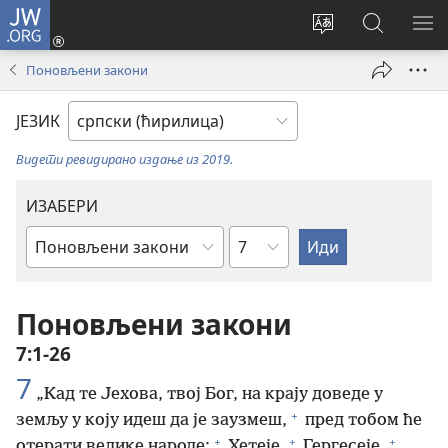
JW.ORG
Пријава
(отвара
Промени
Претрага
ПР
нови
језик
сајта
МЕ
Поновљени закони
прозор)
сајта
JW.ORG
ЈЕЗИК
Видети ревидирано издање из 2019.
ИЗАБЕРИ
Поглавље
Библијска
књига
Поновљени закони
7:1-26
7
„Кад те Јехова, твој Бог, на крају доведе у
+
земљу у коју идеш да је заузмеш,
пред тобом ће
+
+
+
отерати велике народе:
Хетеје,
Гергесеје,