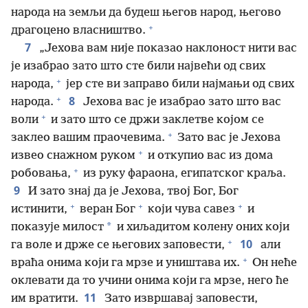
народа на земљи да будеш његов народ, његово
+
драгоцено власништво.
7
„Јехова вам није показао наклоност нити вас
је изабрао зато што сте били највећи од свих
+
народа,
јер сте ви заправо били најмањи од свих
+
8
народа.
Јехова вас је изабрао зато што вас
+
воли
и зато што се држи заклетве којом се
+
заклео вашим праочевима.
Зато вас је Јехова
+
извео снажном руком
и откупио вас из дома
+
робовања,
из руку фараона, египатског краља.
9
И зато знај да је Јехова, твој Бог, Бог
+
+
+
истинити,
веран Бог
који чува савез
и
*
показује милост
и хиљадитом колену оних који
+
10
га воле и држе се његових заповести,
али
+
враћа онима који га мрзе и уништава их.
Он неће
оклевати да то учини онима који га мрзе, него ће
11
им вратити.
Зато извршавај заповести,