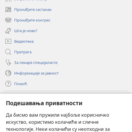
Пронађите састанак
(отвара
нови
Пронађите конгрес
(отвара
прозор)
нови
Шта је ново?
прозор)
Видеотека
Претрага
За лекаре специјалисте
Информације за јавност
Помоћ
Прилози
(отвара
Подешавања приватности
нови
прозор)
Да бисмо вам пружили најбоље корисничко
ОНЛАЈН БИБЛИОТЕКА Watchtower
(отвара
искуство, користимо колачиће и сличне
нови
®
JW Hub
технологије. Неки колачићи су неопходни за
прозор)
(отвара