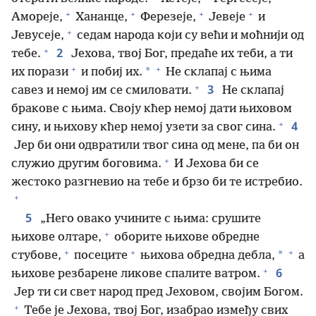
+
+
+
+
Амореје,
Хананце,
Ферезеје,
Јевеје
и
+
Јевусеје,
седам народа који су већи и моћнији од
+
2
тебе.
Јехова, твој Бог, предаће их теби, а ти
+
+
*
их порази
и побиј их.
Не склапај с њима
+
3
савез и немој им се смиловати.
Не склапај
бракове с њима. Своју кћер немој дати њиховом
+
4
сину, и њихову кћер немој узети за свог сина.
Јер би они одвратили твог сина од мене, па би он
+
служио другим боговима.
И Јехова би се
жестоко разгневио на тебе и брзо би те истребио.
+
5
„Него овако учините с њима: срушите
+
њихове олтаре,
оборите њихове обредне
+
+
+
*
стубове,
посеците
њихова обредна дебла,
а
+
6
њихове резбарене ликове спалите ватром.
Јер ти си свет народ пред Јеховом, својим Богом.
+
Тебе је Јехова, твој Бог, изабрао између свих