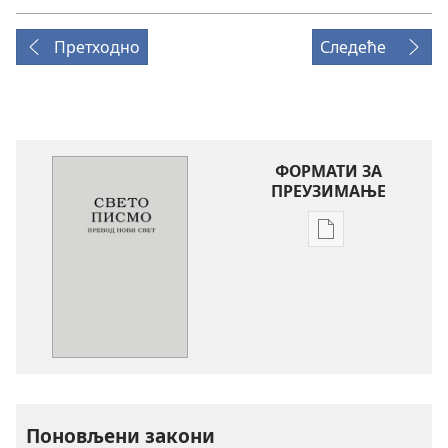
Претходно
Следеће
ФОРМАТИ ЗА
ПРЕУЗИМАЊЕ
Формати
за
преузимање
електронских
публикација
Свето
писмо
-
превод
Поновљени закони