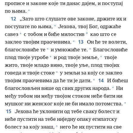
прописе и законе које ти данас дајем, и поступај
+
по њима.
12
„Зато што слушате ове законе, држите их и
+
поступате по њима,
Јехова, твој Бог, одржаће
+
*
савез
с тобом и биће милостив
као што се
+
13
заклео твојим праочевима.
Он ће те волети,
+
+
благословиће те
и умножиће те.
Благословиће
+
+
плод твоје утробе
и род твоје земље,
твоје
жито, твоје младо вино, твоје уље, плод твојих
+
говеда и твоје стоке
у земљи за коју се заклео
+
14
твојим праочевима да ће ти је дати.
И бићеш
+
благословљен више од свих других народа.
Ни
међу тобом ни међу твојом стоком неће бити ни
+
мушког ни женског које не би имало потомства.
15
Јехова ће уклонити од тебе сваку болест и
неће пустити на тебе ниједну опаку египатску
+
болест за коју знаш,
него ће их пустити на све