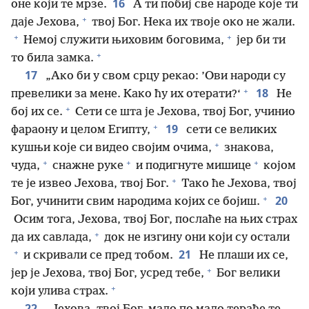
16
оне који те мрзе.
А ти побиј све народе које ти
+
даје Јехова,
твој Бог. Нека их твоје око не жали.
+
+
Немој служити њиховим боговима,
јер би ти
+
то била замка.
17
„Ако би у свом срцу рекао: ’Ови народи су
+
18
превелики за мене. Како ћу их отерати?‘
Не
+
бој их се.
Сети се шта је Јехова, твој Бог, учинио
+
19
фараону и целом Египту,
сети се великих
+
кушњи које си видео својим очима,
знакова,
+
+
+
чуда,
снажне руке
и подигнуте мишице
којом
+
те је извео Јехова, твој Бог.
Тако ће Јехова, твој
+
20
Бог, учинити свим народима којих се бојиш.
Осим тога, Јехова, твој Бог, послаће на њих страх
+
да их савлада,
док не изгину они који су остали
+
21
и скривали се пред тобом.
Не плаши их се,
+
јер је Јехова, твој Бог, усред тебе,
Бог велики
+
који улива страх.
22