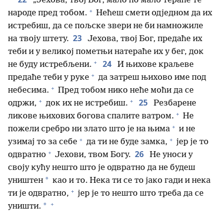
„Јехова, твој Бог, мало по мало тераће те
+
народе пред тобом.
Нећеш смети одједном да их
истребиш, да се пољске звери не би намножиле
23
на твоју штету.
Јехова, твој Бог, предаће их
теби и у великој пометњи натераће их у бег, док
+
24
не буду истребљени.
И њихове краљеве
+
предаће теби у руке
да затреш њихово име под
+
небесима.
Пред тобом нико неће моћи да се
+
+
25
одржи,
док их не истребиш.
Резбарене
+
ликове њихових богова спалите ватром.
Не
+
пожели сребро ни злато што је на њима
и не
+
+
узимај то за себе
да ти не буде замка,
јер је то
+
26
одвратно
Јехови, твом Богу.
Не уноси у
своју кућу нешто што је одвратно да не будеш
*
уништен
као и то. Нека ти се то јако гади и нека
+
ти је одвратно,
јер је то нешто што треба да се
+
*
уништи.