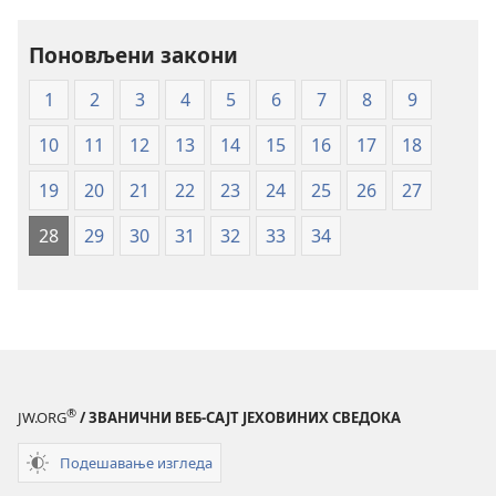
-
превод
Поновљени закони
Нови
1
2
3
4
5
6
7
8
9
свет
(меки
10
11
12
13
14
15
16
17
18
повез)
19
20
21
22
23
24
25
26
27
28
29
30
31
32
33
34
®
JW.ORG
/ ЗВАНИЧНИ ВЕБ-САЈТ ЈЕХОВИНИХ СВЕДОКА
Подешавање изгледа