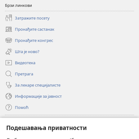
Брзи линкови
Затражите посету
Пронађите састанак
(отвара
нови
Пронађите конгрес
(отвара
прозор)
нови
Шта је ново?
прозор)
Видеотека
Претрага
За лекаре специјалисте
Информације за јавност
Помоћ
Прилози
(отвара
Подешавања приватности
нови
прозор)