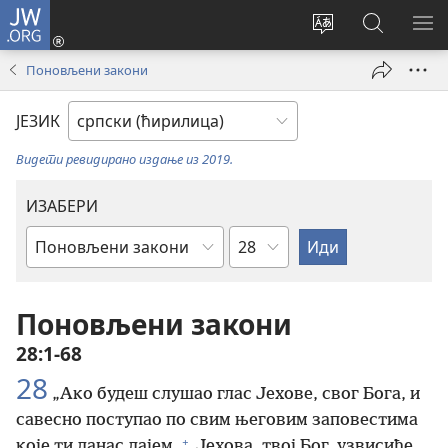
JW.ORG
Пријава
(отвара
Промени
Претрага
ПР
нови
језик
сајта
МЕ
Поновљени закони
прозор)
сајта
JW.ORG
ЈЕЗИК
Видети ревидирано издање из 2019.
ИЗАБЕРИ
Поглавље
Библијска
књига
Поновљени закони
28:1-68
28
„Ако будеш слушао глас Јехове, свог Бога, и
савесно поступао по свим његовим заповестима
+
које ти данас дајем,
Јехова, твој Бог, узвисиће