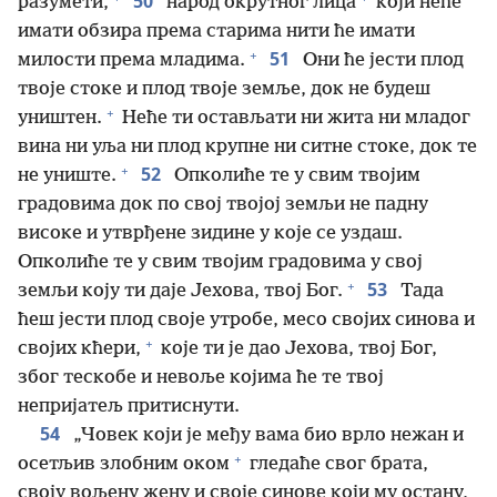
50
разумети,
народ окрутног лица
који неће
имати обзира према старима нити ће имати
+
51
милости према младима.
Они ће јести плод
твоје стоке и плод твоје земље, док не будеш
+
уништен.
Неће ти остављати ни жита ни младог
вина ни уља ни плод крупне ни ситне стоке, док те
+
52
не униште.
Опколиће те у свим твојим
градовима док по свој твојој земљи не падну
високе и утврђене зидине у које се уздаш.
Опколиће те у свим твојим градовима у свој
+
53
земљи коју ти даје Јехова, твој Бог.
Тада
ћеш јести плод своје утробе, месо својих синова и
+
својих кћери,
које ти је дао Јехова, твој Бог,
због тескобе и невоље којима ће те твој
непријатељ притиснути.
54
„Човек који је међу вама био врло нежан и
+
осетљив злобним оком
гледаће свог брата,
своју вољену жену и своје синове који му остану,