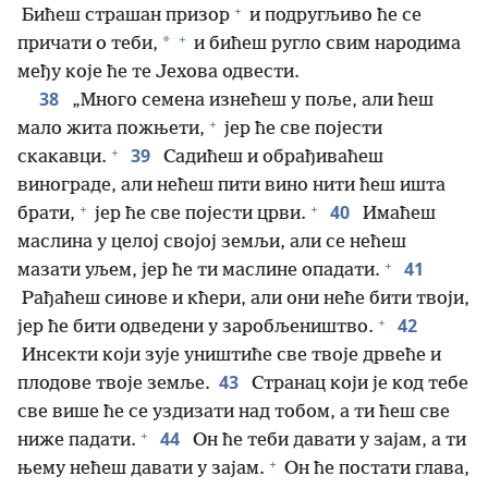
+
Бићеш страшан призор
и подругљиво ће се
+
*
причати о теби,
и бићеш ругло свим народима
међу које ће те Јехова одвести.
38
„Много семена изнећеш у поље, али ћеш
+
мало жита пожњети,
јер ће све појести
+
39
скакавци.
Садићеш и обрађиваћеш
винограде, али нећеш пити вино нити ћеш ишта
+
+
40
брати,
јер ће све појести црви.
Имаћеш
маслина у целој својој земљи, али се нећеш
+
41
мазати уљем, јер ће ти маслине опадати.
Рађаћеш синове и кћери, али они неће бити твоји,
+
42
јер ће бити одведени у заробљеништво.
Инсекти који зује уништиће све твоје дрвеће и
43
плодове твоје земље.
Странац који је код тебе
све више ће се уздизати над тобом, а ти ћеш све
+
44
ниже падати.
Он ће теби давати у зајам, а ти
+
њему нећеш давати у зајам.
Он ће постати глава,