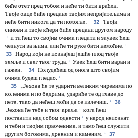
биће отет пред тобом и неће ти бити враћен.
Твоје овце биће предане твојим непријатељима и
+
32
неће бити никога да ти помогне.
Твоји
синови и твоје кћери биће предани другом народу
+
и ти ћеш то својим очима гледати и заувек ћеш
+
чезнути за њима, али ће ти руке бити немоћне.
33
Народ који не познајеш јешће плод твоје
+
земље и свег твог труда.
Увек ћеш бити варан и
+
34
гажен.
Полудећеш од онога што својим
+
очима будеш гледао.
35
„Јехова ће те ударити великим чиревима по
коленима и по бедрима, удариће те од главе до
+
36
пете, тако да нећеш моћи да се излечиш.
+
Јехова ће тебе и твог краља
кога ћеш
+
поставити над собом одвести
у народ непознат
и теби и твојим праочевима, и тамо ћеш служити
+
37
другим боговима, дрвеним и каменим.