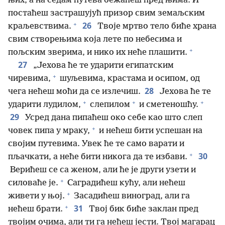
њих, а на седам путева бежаћеш пред њима. И
постаћеш застрашујућ призор свим земаљским
+
26
краљевствима.
Твоје мртво тело биће храна
свим створењима која лете по небесима и
+
пољским зверима, и нико их неће плашити.
27
„Јехова ће те ударити египатским
+
чиревима,
шуљевима, крастама и осипом, од
28
чега нећеш моћи да се излечиш.
Јехова ће те
+
+
+
ударити лудилом,
слепилом
и сметеношћу.
29
Усред дана пипаћеш око себе као што слеп
+
човек пипа у мраку,
и нећеш бити успешан на
својим путевима. Увек ће те само варати и
+
30
пљачкати, а неће бити никога да те избави.
Верићеш се са женом, али ће је други узети и
+
силоваће је.
Саградићеш кућу, али нећеш
+
живети у њој.
Засадићеш виноград, али га
+
31
нећеш брати.
Твој бик биће заклан пред
твојим очима, али ти га нећеш јести. Твој магарац