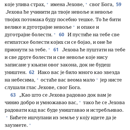
+
+
59
које улива страх,
имена Јехове,
свог Бога,
Јехова ће учинити да твоје невоље и невоље
твојих потомака буду посебно тешке. То ће бити
+
велике и дуготрајне невоље
и опаке и
+
60
дуготрајне болести.
И пустиће на тебе све
египатске болести којих си се бојао, и оне ће
+
61
прионути за тебе.
Јехова ће пуштати на тебе
и све друге болести и све невоље које нису
записане у књизи овог закона, док не будеш
62
уништен.
Иако вас је било много као звезда
+
+
на небесима,
остаће вас веома мало
јер нисте
слушали глас Јехове, свог Бога.
63
„Као што се Јехова радовао док вам је
+
чинио добро и умножавао вас,
тако ће се Јехова
радовати кад вас буде уништавао и истребљивао.
+
Бићете ишчупани из земље у коју идете да је
+
заузмете.