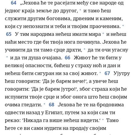
64
„Јехова ће те расејати међу све народе од
+
једног краја земље до другог,
и тамо ћеш
служити другим боговима, дрвеним и каменим,
+
који су непознати и теби и твојим праочевима.
+
65
У тим народима нећеш имати мира
и нећеш
наћи место где би твоја нога починула. Јехова ће
+
учинити да ти тамо срце дрхти,
да ти очи угасну
+
66
и да ти душа очајава.
Живот ће ти бити у
великој опасности, бићеш у страху ноћ и дан и
+
67
нећеш бити сигуран ни за свој живот.
Ујутру
ћеш говорити: ’Да је барем вече!‘, а увече ћеш
говорити: ’Да је барем јутро!‘, због страха који ће
испунити твоје срце и због онога што ћеш својим
+
68
очима гледати.
Јехова ће те на бродовима
одвести назад у Египат, путем за који сам ти
+
рекао: ’Никада га више нећеш видети.‘
Тамо
ћете се ви сами нудити на продају својим
+