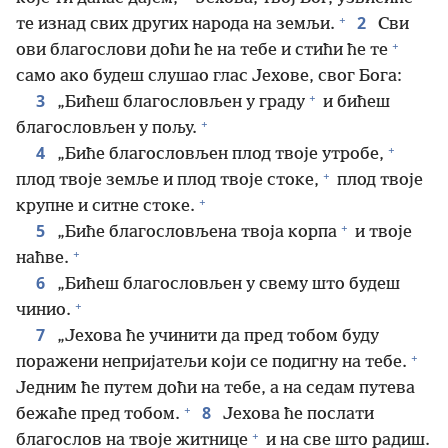
+
2
те изнад свих других народа на земљи.
Сви
+
ови благослови доћи ће на тебе и стићи ће те
само ако будеш слушао глас Јехове, свог Бога:
+
3
„Бићеш благословљен у граду
и бићеш
+
благословљен у пољу.
+
4
„Биће благословљен плод твоје утробе,
+
плод твоје земље и плод твоје стоке,
плод твоје
+
крупне и ситне стоке.
+
5
„Биће благословљена твоја корпа
и твоје
+
наћве.
6
„Бићеш благословљен у свему што будеш
+
чинио.
7
„Јехова ће учинити да пред тобом буду
+
поражени непријатељи који се подигну на тебе.
Једним ће путем доћи на тебе, а на седам путева
+
8
бежаће пред тобом.
Јехова ће послати
+
благослов на твоје житнице
и на све што радиш.