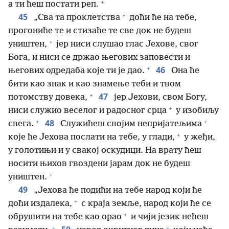
+
а ти ћеш постати реп.
+
45
„Сва та проклетства
доћи ће на тебе,
прогониће те и стизаће те све док не будеш
+
уништен,
јер ниси слушао глас Јехове, свог
Бога, и ниси се држао његових заповести и
+
46
његових одредаба које ти је дао.
Она ће
бити као знак и као знамење теби и твом
+
47
потомству довека,
јер Јехови, свом Богу,
+
ниси служио веселог и радосног срца
у изобиљу
+
+
48
свега.
Служићеш својим непријатељима
+
које ће Јехова послати на тебе, у глади,
у жеђи,
у голотињи и у свакој оскудици. На врату ћеш
носити њихов гвоздени јарам док не будеш
+
уништен.
49
„Јехова ће подићи на тебе народ који ће
+
доћи издалека,
с краја земље, народ који ће се
+
обрушити на тебе као орао
и чији језик нећеш
+
+