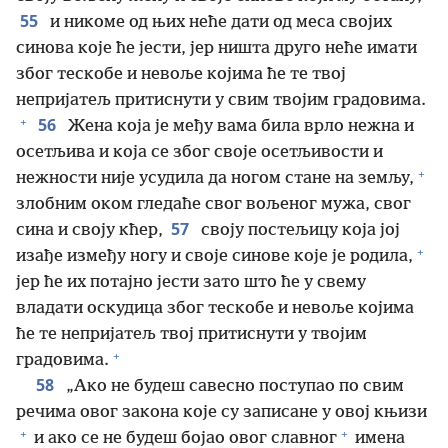
55
и никоме од њих неће дати од меса својих
синова које ће јести, јер ништа друго неће имати
због тескобе и невоље којима ће те твој
непријатељ притиснути у свим твојим градовима.
+
56
Жена која је међу вама била врло нежна и
осетљива и која се због своје осетљивости и
+
нежности није усудила да ногом стане на земљу,
злобним оком гледаће свог вољеног мужа, свог
57
сина и своју кћер,
своју постељицу која јој
+
изађе између ногу и своје синове које је родила,
јер ће их потајно јести зато што ће у свему
владати оскудица због тескобе и невоље којима
ће те непријатељ твој притиснути у твојим
+
градовима.
58
„Ако не будеш савесно поступао по свим
речима овог закона које су записане у овој књизи
+
+
и ако се не будеш бојао овог славног
имена