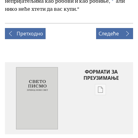
непријатељима као робови и као робиње,
али
нико неће хтети да вас купи.“
Претходно
Следеће
ФОРМАТИ ЗА
ПРЕУЗИМАЊЕ
Формати
за
преузимање
електронских
публикација
Свето
писмо