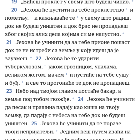
+
19
„Бићеш проклет у свему што будеш чинио.
+
20
„Јехова ће пустити на тебе проклетство
и
+
+
пометњу,
и кажњаваће те
у свему што радиш,
док не будеш уништен и док брзо не пропаднеш
+
због својих злих дела којима си ме напустио.
21
Јехова ће учинити да за тебе прионе пошаст
док те не истреби са земље у коју идеш да је
+
22
заузмеш.
Јехова ће те ударити
+
туберкулозом,
јаком грозницом, упалама,
+
+
великом жегом, мачем
и пустиће на тебе сушу
+
и буђ,
и све то прогониће те док не пропаднеш.
23
Небо над твојом главом постаће бакар, а
+
24
земља под тобом гвожђе.
Јехова ће учинити
да песак и прашина падају као киша на твоју
земљу, да падају с небеса на тебе док не будеш
25
уништен.
Јехова ће учинити да те поразе
+
твоји непријатељи.
Једним ћеш путем изаћи на