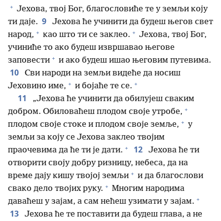
+
Јехова, твој Бог, благословиће те у земљи коју
9
ти даје.
Јехова ће учинити да будеш његов свет
+
+
народ,
као што ти се заклео.
Јехова, твој Бог,
учиниће то ако будеш извршавао његове
+
заповести
и ако будеш ишао његовим путевима.
10
Сви народи на земљи видеће да носиш
+
+
Јеховино име,
и бојаће те се.
11
„Јехова ће учинити да обилујеш сваким
+
добром. Обиловаћеш плодом своје утробе,
+
плодом своје стоке и плодом своје земље,
у
земљи за коју се Јехова заклео твојим
+
12
праочевима да ће ти је дати.
Јехова ће ти
отворити своју добру ризницу, небеса, да на
+
време дају кишу твојој земљи
и да благослови
+
свако дело твојих руку.
Многим народима
+
даваћеш у зајам, а сам нећеш узимати у зајам.
13
Јехова ће те поставити да будеш глава, а не