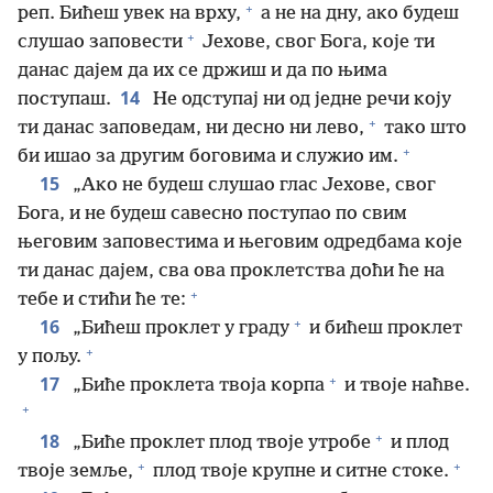
+
реп. Бићеш увек на врху,
а не на дну, ако будеш
+
слушао заповести
Јехове, свог Бога, које ти
данас дајем да их се држиш и да по њима
14
поступаш.
Не одступај ни од једне речи коју
+
ти данас заповедам, ни десно ни лево,
тако што
+
би ишао за другим боговима и служио им.
15
„Ако не будеш слушао глас Јехове, свог
Бога, и не будеш савесно поступао по свим
његовим заповестима и његовим одредбама које
ти данас дајем, сва ова проклетства доћи ће на
+
тебе и стићи ће те:
+
16
„Бићеш проклет у граду
и бићеш проклет
+
у пољу.
+
17
„Биће проклета твоја корпа
и твоје наћве.
+
+
18
„Биће проклет плод твоје утробе
и плод
+
+
твоје земље,
плод твоје крупне и ситне стоке.