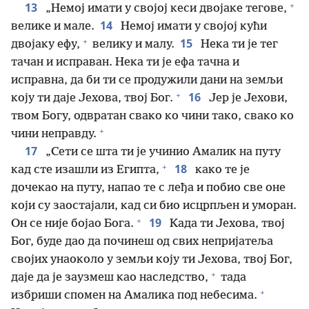
+
13
„Немој имати у својој кеси двојаке тегове,
14
велике и мале.
Немој имати у својој кући
+
15
двојаку ефу,
велику и малу.
Нека ти је тег
тачан и исправан. Нека ти је ефа тачна и
исправна, да би ти се продужили дани на земљи
+
16
коју ти даје Јехова, твој Бог.
Јер је Јехови,
твом Богу, одвратан свако ко чини тако, свако ко
+
чини неправду.
17
„Сети се шта ти је учинио Амалик на путу
+
18
кад сте изашли из Египта,
како те је
дочекао на путу, напао те с леђа и побио све оне
који су заостајали, кад си био исцрпљен и уморан.
+
19
Он се није бојао Бога.
Када ти Јехова, твој
Бог, буде дао да починеш од свих непријатеља
својих унаоколо у земљи коју ти Јехова, твој Бог,
+
даје да је заузмеш као наследство,
тада
+
избриши спомен на Амалика под небесима.