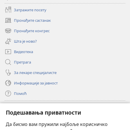
Затражите посету
Пронађите састанак
(отвара
нови
Пронађите конгрес
(отвара
прозор)
нови
Шта је ново?
прозор)
Видеотека
Претрага
За лекаре специјалисте
Информације за јавност
Помоћ
Прилози
(отвара
Подешавања приватности
нови
прозор)
Да бисмо вам пружили најбоље корисничко
ОНЛАЈН БИБЛИОТЕКА Watchtower
(отвара