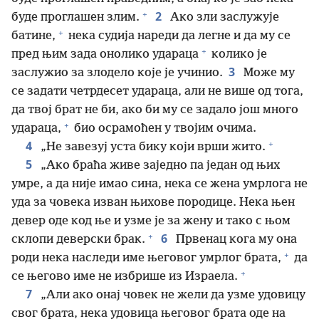
+
2
буде проглашен злим.
Ако зли заслужује
+
батине,
нека судија нареди да легне и да му се
+
пред њим зада онолико удараца
колико је
3
заслужио за злодело које је учинио.
Може му
се задати четрдесет удараца, али не више од тога,
да твој брат не би, ако би му се задало још много
+
удараца,
био осрамоћен у твојим очима.
+
4
„Не завезуј уста бику који врши жито.
5
„Ако браћа живе заједно па један од њих
умре, а да није имао сина, нека се жена умрлога не
уда за човека изван њихове породице. Нека њен
девер оде код ње и узме је за жену и тако с њом
+
6
склопи деверски брак.
Првенац кога му она
+
роди нека наследи име његовог умрлог брата,
да
+
се његово име не избрише из Израела.
7
„Али ако онај човек не жели да узме удовицу
свог брата, нека удовица његовог брата оде на