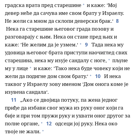
+
градска врата пред старешине
и каже: ’Мој
девер неће да сачува име свом брату у Израелу.
8
Не жели са мном да склопи деверски брак.‘
Нека га старешине његовог града позову и
разговарају с њим. Нека он стане пред њих и
+
9
каже: ’Не желим да је узмем.‘
Тада нека му
удовица његовог брата приступи наочиглед свих
+
старешина, нека му изује сандалу с ноге,
пљуне
+
му у лице
и каже: ’Тако нека буде човеку који не
+
10
жели да подигне дом свом брату.‘
И нека
таквог у Израелу зову именом ’Дом онога коме је
изувена сандала‘.
11
„Ако се двојица потуку, па жена једног
приђе да избави свог мужа из руку оног који га
бије и при том пружи руку и ухвати оног другог за
+
12
полне органе,
одсеци јој руку. Нека око
+
твоје не жали.