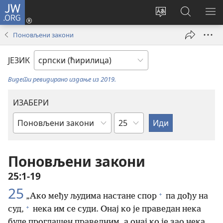
JW.ORG
Пријава
(отвара
Промени
Претрага
ПР
нови
језик
сајта
МЕ
Поновљени закони
прозор)
сајта
JW.ORG
ЈЕЗИК
Видети ревидирано издање из 2019.
ИЗАБЕРИ
Поглавље
Библијска
књига
Поновљени закони
25:1-19
25
+
„Ако међу људима настане спор
па дођу на
+
суд,
нека им се суди. Онај ко је праведан нека
буде проглашен праведним, а онај ко је зао нека