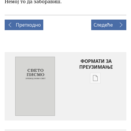
Немој то да заборавиш.
Претходно
Следеће
ФОРМАТИ ЗА
ПРЕУЗИМАЊЕ
Формати
за
преузимање
електронских
публикација
Свето
писмо
-