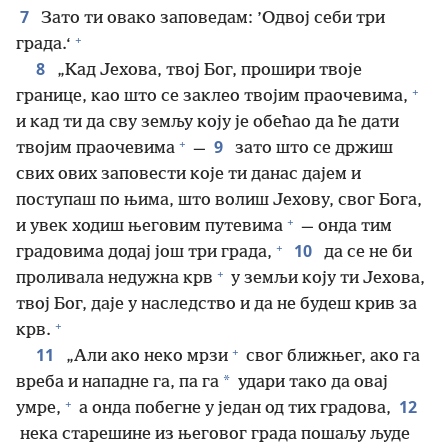
7
Зато ти овако заповедам: ’Одвој себи три
+
града.‘
8
„Кад Јехова, твој Бог, прошири твоје
+
границе, као што се заклео твојим праочевима,
и кад ти да сву земљу коју је обећао да ће дати
+
9
твојим праочевима
—
зато што се држиш
свих ових заповести које ти данас дајем и
поступаш по њима, што волиш Јехову, свог Бога,
+
и увек ходиш његовим путевима
— онда тим
+
10
градовима додај још три града,
да се не би
+
проливала недужна крв
у земљи коју ти Јехова,
твој Бог, даје у наследство и да не будеш крив за
+
крв.
+
11
„Али ако неко мрзи
свог ближњег, ако га
*
вреба и нападне га, па га
удари тако да овај
+
12
умре,
а онда побегне у један од тих градова,
нека старешине из његовог града пошаљу људе