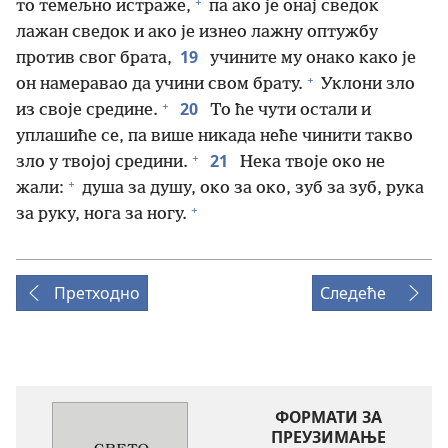
+
то темељно истраже,
па ако је онај сведок
лажан сведок и ако је изнео лажну оптужбу
19
против свог брата,
учините му онако како је
+
он намеравао да учини свом брату.
Уклони зло
+
20
из своје средине.
То ће чути остали и
уплашиће се, па више никада неће чинити такво
+
21
зло у твојој средини.
Нека твоје око не
+
жали:
душа за душу, око за око, зуб за зуб, рука
+
за руку, нога за ногу.
Претходно
Следеће
ФОРМАТИ ЗА
ПРЕУЗИМАЊЕ