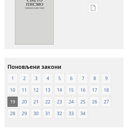
Формати
за
преузимање
електронских
публикација
Свето
писмо
-
превод
Поновљени закони
Нови
1
2
3
4
5
6
7
8
9
свет
(меки
10
11
12
13
14
15
16
17
18
повез)
19
20
21
22
23
24
25
26
27
28
29
30
31
32
33
34