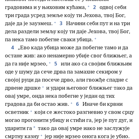
+
2
градовима и у њиховим кућама,
одвој себи
три града усред земље коју ти Јехова, твој Бог,
+
3
даје да је заузмеш.
Начини себи пут и на три
дела раздели земљу коју ти даје Јехова, твој Бог,
+
па нека тамо побегне сваки убица.
4
„Ево када убица може да побегне тамо и да
остане жив: ако ненамерно убије свог ближњег, а
+
5
да га није мрзео,
или ако са својим ближњим
оде у шуму да сече дрва па замахне секиром у
својој руци да посече дрво, али гвожђе спадне с
+
дрвене дршке
и удари његовог ближњег тако да
овај умре, онда нека побегне у један од тих
+
6
градова да би остао жив.
Иначе би крвни
+
осветник
који се жестоко разгневио у свом срцу
могао прогонити убицу и стићи га, јер је пут дуг, и
*
ударити га
тако да овај умре иако не заслужује
+
смртну казну
јер није мрзео онога кога је убио.