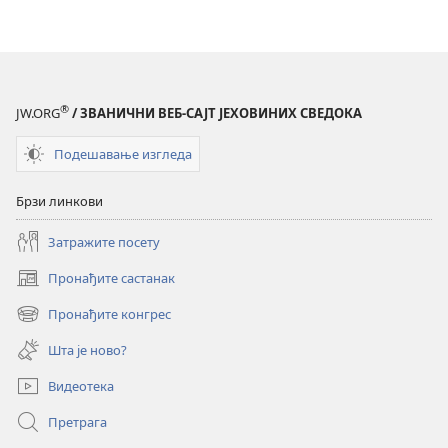
®
JW.ORG
/ ЗВАНИЧНИ ВЕБ-САЈТ ЈЕХОВИНИХ СВЕДОКА
Подешавање изгледа
Брзи линкови
Затражите посету
Пронађите састанак
(отвара
нови
Пронађите конгрес
(отвара
прозор)
нови
Шта је ново?
прозор)
Видеотека
Претрага