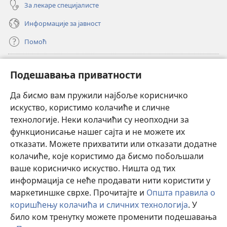
За лекаре специјалисте
Информације за јавност
Помоћ
Прилози
(отвара
Подешавања приватности
нови
прозор)
Да бисмо вам пружили најбоље корисничко
ОНЛАЈН БИБЛИОТЕКА Watchtower
(отвара
искуство, користимо колачиће и сличне
нови
®
JW Hub
технологије. Неки колачићи су неопходни за
прозор)
(отвара
функционисање нашег сајта и не можете их
нови
®
JW Library
прозор)
отказати. Можете прихватити или отказати додатне
колачиће, које користимо да бисмо побољшали
®
Watchtower Library
ваше корисничко искуство. Ништа од тих
информација се неће продавати нити користити у
маркетиншке сврхе. Прочитајте и
Општа правила о
коришћењу колачића и сличних технологија
. У
Copyright
© 2026 Watch Tower Bible and Tract Society of Pennsylvania.
било ком тренутку можете променити подешавања
ПРАВИЛА КОРИШЋЕЊА
|
ПРИВАТНОСТ
|
ПОДЕШАВАЊЕ