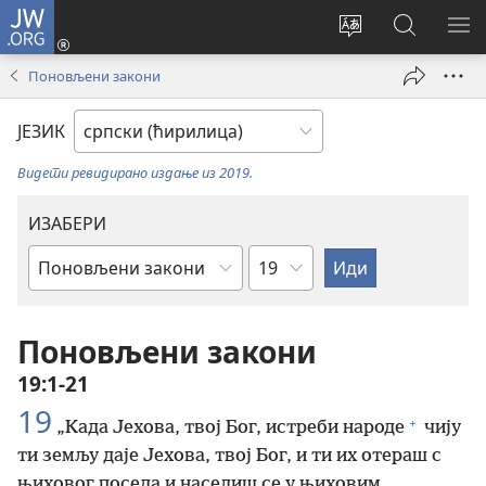
JW.ORG
Пријава
(отвара
Промени
Претрага
ПР
нови
језик
сајта
МЕ
Поновљени закони
прозор)
сајта
JW.ORG
ЈЕЗИК
Видети ревидирано издање из 2019.
ИЗАБЕРИ
Поглавље
Библијска
књига
Поновљени закони
19:1-21
19
+
„Када Јехова, твој Бог, истреби народе
чију
ти земљу даје Јехова, твој Бог, и ти их отераш с
њиховог поседа и населиш се у њиховим