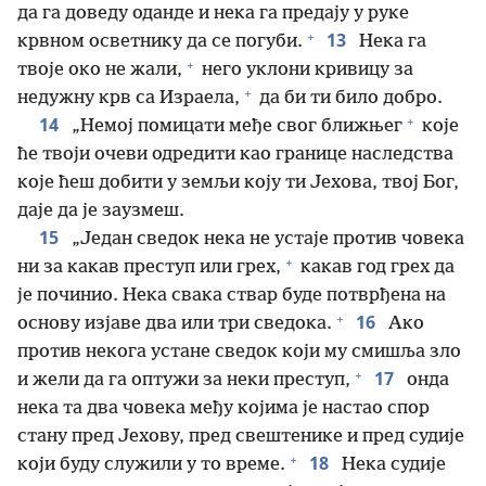
да га доведу оданде и нека га предају у руке
+
13
крвном осветнику да се погуби.
Нека га
+
твоје око не жали,
него уклони кривицу за
+
недужну крв са Израела,
да би ти било добро.
+
14
„Немој помицати међе свог ближњег
које
ће твоји очеви одредити као границе наследства
које ћеш добити у земљи коју ти Јехова, твој Бог,
даје да је заузмеш.
15
„Један сведок нека не устаје против човека
+
ни за какав преступ или грех,
какав год грех да
је починио. Нека свака ствар буде потврђена на
+
16
основу изјаве два или три сведока.
Ако
против некога устане сведок који му смишља зло
+
17
и жели да га оптужи за неки преступ,
онда
нека та два човека међу којима је настао спор
стану пред Јехову, пред свештенике и пред судије
+
18
који буду служили у то време.
Нека судије