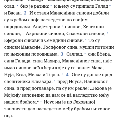
+
+
+
отац,
био је ратник
и њему су припали Галад
2
и Васан.
И остали Манасијини синови добили
су жребом своје наследство по својим
+
породицама: Авијезерови
синови, Хелекови
+
+
синови,
Азрилови синови, Сихемови синови,
+
Еферови синови и Семидини синови.
То су
синови Манасије, Јосифовог сина, мушки потомци
+
3
по њиховим породицама.
Салпад,
син Ефера,
сина Галада, сина Махира, Манасијиног сина, није
имао синове већ кћери које су се звале: Мала,
+
4
Нуја, Егла, Мелха и Терса.
Оне су дошле пред
+
свештеника Елеазара,
пред Исуса, Навиновог
сина, и пред поглаваре, па су им рекле: „Јехова је
Мојсију заповедио да нам се да̂ наследство међу
+
нашом браћом.“
Исус им је по Јеховиној
заповести дао наследство међу браћом њиховог
+
оца.