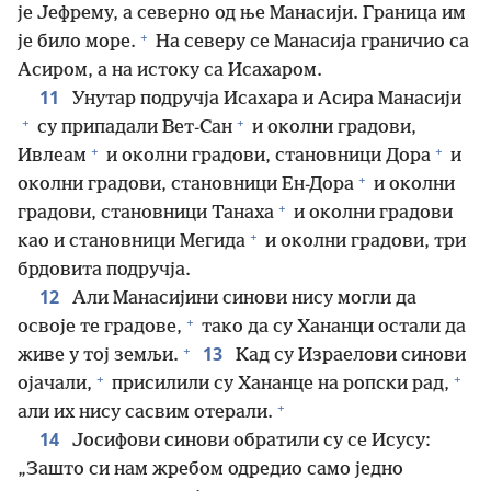
је Јефрему, а северно од ње Манасији. Граница им
+
је било море.
На северу се Манасија граничио са
Асиром, а на истоку са Исахаром.
11
Унутар подручја Исахара и Асира Манасији
+
+
су припадали Вет-Сан
и околни градови,
+
+
Ивлеам
и околни градови, становници Дора
и
+
околни градови, становници Ен-Дора
и околни
+
градови, становници Танаха
и околни градови
+
као и становници Мегида
и околни градови, три
брдовита подручја.
12
Али Манасијини синови нису могли да
+
освоје те градове,
тако да су Хананци остали да
+
13
живе у тој земљи.
Кад су Израелови синови
+
+
ојачали,
присилили су Хананце на ропски рад,
+
али их нису сасвим отерали.
14
Јосифови синови обратили су се Исусу:
„Зашто си нам жребом одредио само једно