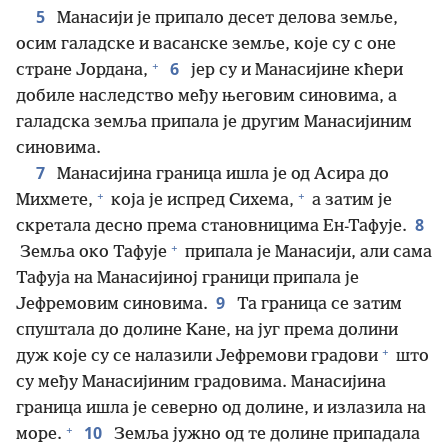
5
Манасији је припало десет делова земље,
осим галадске и васанске земље, које су с оне
+
6
стране Јордана,
јер су и Манасијине кћери
добиле наследство међу његовим синовима, а
галадска земља припала је другим Манасијиним
синовима.
7
Манасијина граница ишла је од Асира до
+
+
Михмете,
која је испред Сихема,
а затим је
8
скретала десно према становницима Ен-Тафује.
+
Земља око Тафује
припала је Манасији, али сама
Тафуја на Манасијиној граници припала је
9
Јефремовим синовима.
Та граница се затим
спуштала до долине Кане, на југ према долини
+
дуж које су се налазили Јефремови градови
што
су међу Манасијиним градовима. Манасијина
граница ишла је северно од долине, и излазила на
+
10
море.
Земља јужно од те долине припадала