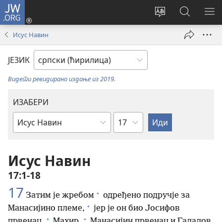
JW.ORG
Пријава
(отвара
Промени
Претрага
ПР
нови
језик
сајта
МЕ
Исус Навин
прозор)
сајта
JW.ORG
ЈЕЗИК
Видети ревидирано издање из 2019.
ИЗАБЕРИ
Поглавље
Библијска
књига
Исус Навин
17:1-18
17
+
Затим је жребом
одређено подручје за
+
Манасијино племе,
јер је он био Јосифов
+
+
првенац.
Махир,
Манасијин првенац и Галадов