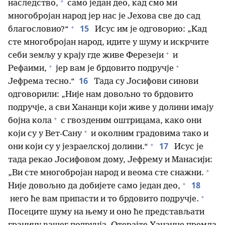
+
наследство,
само један део, кад смо ми
многобројан народ јер нас је Јехова све до сад
+
15
благословио?“
Исус им је одговорио: „Кад
сте многобројан народ, идите у шуму и искрчите
+
себи земљу у крају где живе Ферезеји
и
+
+
Рефаими,
јер вам је брдовито подручје
16
Јефрема тесно.“
Тада су Јосифови синови
одговорили: „Није нам довољно то брдовито
подручје, а сви Хананци који живе у долини имају
+
бојна кола
с гвозденим оштрицама, како они
+
који су у Вет-Сану
и околним градовима тако и
+
17
они који су у језраелској долини.“
Исус је
тада рекао Јосифовом дому, Јефрему и Манасији:
+
„Ви сте многобројан народ и веома сте снажни.
+
18
Није довољно да добијете само један део,
+
него ће вам припасти и то брдовито подручје.
Посеците шуму на њему и оно ће представљати