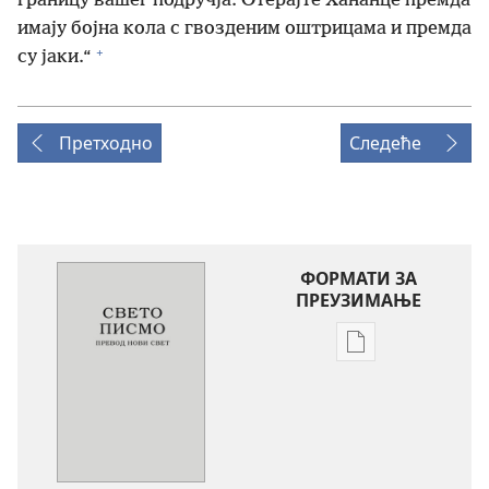
границу вашег подручја. Отерајте Хананце премда
имају бојна кола с гвозденим оштрицама и премда
+
су јаки.“
Претходно
Следеће
ФОРМАТИ ЗА
ПРЕУЗИМАЊЕ
Формати
за
преузимање
електронских
публикација
Свето