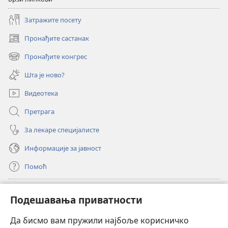
Затражите посету
Пронађите састанак
(отвара
нови
Пронађите конгрес
(отвара
прозор)
нови
Шта је ново?
прозор)
Видеотека
Претрага
За лекаре специјалисте
Информације за јавност
Помоћ
Прилози
(отвара
Подешавања приватности
нови
прозор)
Да бисмо вам пружили најбоље корисничко
ОНЛАЈН БИБЛИОТЕКА Watchtower
(отвара