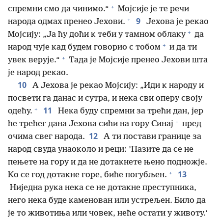
+
спремни смо да чинимо.“
Мојсије је те речи
+
9
народа одмах пренео Јехови.
Јехова је рекао
+
Мојсију: „Ја ћу доћи к теби у тамном облаку
да
+
народ чује кад будем говорио с тобом
и да ти
+
увек верује.“
Тада је Мојсије пренео Јехови шта
је народ рекао.
10
А Јехова је рекао Мојсију: „Иди к народу и
посвети га данас и сутра, и нека сви оперу своју
+
11
одећу.
Нека буду спремни за трећи дан, јер
+
ће трећег дана Јехова сићи на гору Синај
пред
12
очима свег народа.
А ти постави границе за
народ свуда унаоколо и реци: ’Пазите да се не
пењете на гору и да не дотакнете њено подножје.
+
13
Ко се год дотакне горе, биће погубљен.
Ниједна рука нека се не дотакне преступника,
него нека буде каменован или устрељен. Било да
је то животиња или човек, неће остати у животу.‘