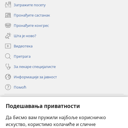
Затражите посету
Пронађите састанак
(отвара
нови
Пронађите конгрес
(отвара
прозор)
нови
Шта је ново?
прозор)
Видеотека
Претрага
За лекаре специјалисте
Информације за јавност
Помоћ
Прилози
(отвара
Подешавања приватности
нови
прозор)
Да бисмо вам пружили најбоље корисничко
ОНЛАЈН БИБЛИОТЕКА Watchtower
(отвара
искуство, користимо колачиће и сличне
нови