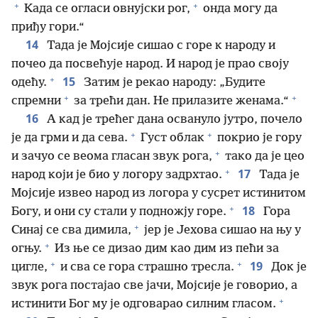
+
+
Када се огласи овнујски рог,
онда могу да
приђу гори.“
14
Тада је Мојсије сишао с горе к народу и
почео да посвећује народ. И народ је прао своју
+
15
одећу.
Затим је рекао народу: „Будите
+
+
спремни
за трећи дан. Не прилазите женама.“
16
А кад је трећег дана освануло јутро, почело
+
+
је да грми и да сева.
Густ облак
покрио је гору
+
и зачуо се веома гласан звук рога,
тако да је цео
+
17
народ који је био у логору задрхтао.
Тада је
Мојсије извео народ из логора у сусрет истинитом
+
18
Богу, и они су стали у подножју горе.
Гора
+
Синај се сва димила,
јер је Јехова сишао на њу у
+
огњу.
Из ње се дизао дим као дим из пећи за
+
+
19
цигле,
и сва се гора страшно тресла.
Док је
звук рога постајао све јачи, Мојсије је говорио, а
+
истинити Бог му је одговарао силним гласом.