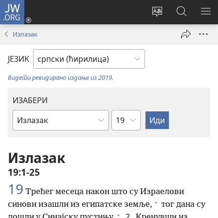
JW.ORG
Пријава
(отвара
Промени
Претрага
ПР
нови
језик
сајта
МЕ
Излазак
прозор)
сајта
JW.ORG
ЈЕЗИК
Видети ревидирано издање из 2019.
ИЗАБЕРИ
Поглавље
Библијска
књига
Излазак
19:1-25
19
Трећег месеца након што су Израелови
+
синови изашли из египатске земље,
тог дана су
+
2
дошли у Синајску пустињу.
Кренувши из