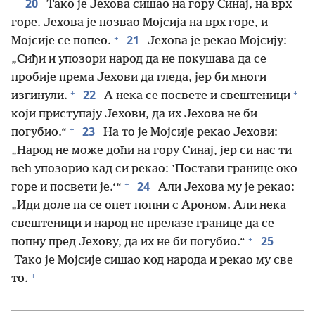
20
Тако је Јехова сишао на гору Синај, на врх
горе. Јехова је позвао Мојсија на врх горе, и
+
21
Мојсије се попео.
Јехова је рекао Мојсију:
„Сиђи и упозори народ да не покушава да се
пробије према Јехови да гледа, јер би многи
+
+
22
изгинули.
А нека се посвете и свештеници
који приступају Јехови, да их Јехова не би
+
23
погубио.“
На то је Мојсије рекао Јехови:
„Народ не може доћи на гору Синај, јер си нас ти
већ упозорио кад си рекао: ’Постави границе око
+
24
горе и посвети је.‘“
Али Јехова му је рекао:
„Иди доле па се опет попни с Ароном. Али нека
свештеници и народ не прелазе границе да се
+
25
попну пред Јехову, да их не би погубио.“
Тако је Мојсије сишао код народа и рекао му све
+
то.