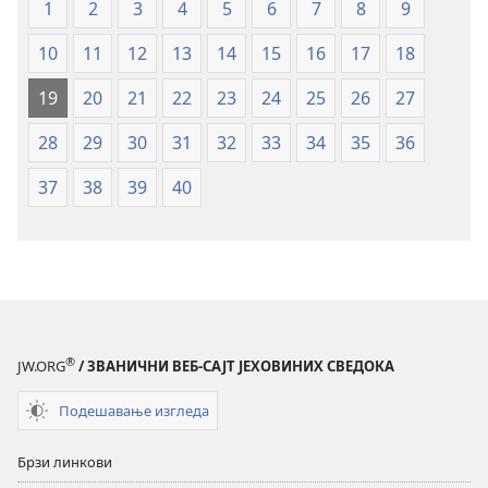
1
2
3
4
5
6
7
8
9
свет
(меки
10
11
12
13
14
15
16
17
18
повез)
19
20
21
22
23
24
25
26
27
28
29
30
31
32
33
34
35
36
37
38
39
40
®
JW.ORG
/ ЗВАНИЧНИ ВЕБ-САЈТ ЈЕХОВИНИХ СВЕДОКА
Подешавање изгледа
Брзи линкови