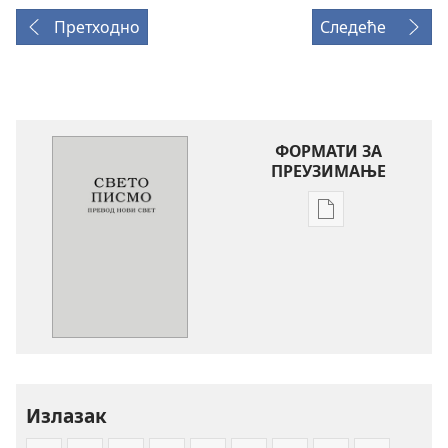
Претходно
Следеће
ФОРМАТИ ЗА
ПРЕУЗИМАЊЕ
Формати
за
преузимање
електронских
публикација
Свето
писмо
-
превод
Излазак
Нови