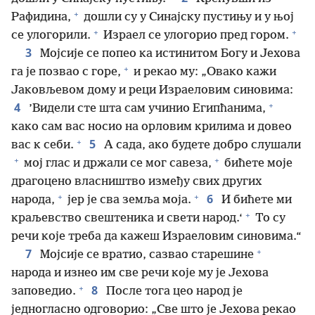
+
Рафидина,
дошли су у Синајску пустињу и у њој
+
+
се улогорили.
Израел се улогорио пред гором.
3
Мојсије се попео ка истинитом Богу и Јехова
+
га је позвао с горе,
и рекао му: „Овако кажи
Јаковљевом дому и реци Израеловим синовима:
+
4
’Видели сте шта сам учинио Египћанима,
како сам вас носио на орловим крилима и довео
+
5
вас к себи.
А сада, ако будете добро слушали
+
+
мој глас и држали се мог савеза,
бићете моје
драгоцено власништво између свих других
+
+
6
народа,
јер је сва земља моја.
И бићете ми
+
краљевство свештеника и свети народ.‘
То су
речи које треба да кажеш Израеловим синовима.“
+
7
Мојсије се вратио, сазвао старешине
народа и изнео им све речи које му је Јехова
+
8
заповедио.
После тога цео народ је
једногласно одговорио: „Све што је Јехова рекао