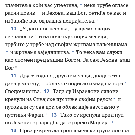
+
тлачитеља који вас угњетава,
нека трубе огласе
+
ратни позив,
и Јехова, ваш Бог, сетиће се вас и
+
избавиће вас од ваших непријатеља.
+
10
„У дан свог весеља,
у време својих
+
+
свечаности
и на почетку својих месеци,
трубите у трубе над својим жртвама паљеницама
+
+
и жртвама заједништва.
То нека вам служи
као спомен пред вашим Богом. Ја сам Јехова, ваш
+
Бог.“
11
Друге године, другог месеца, двадесетог
+
+
дана у месецу,
облак се подигао изнад шатора
12
Сведочанства.
Тада су Израелови синови
+
кренули из Синајске пустиње својим редом
и
путовали су све док се облак није зауставио у
+
13
пустињи Фаран.
Тако су кренули први пут,
+
по Јеховиној наредби датој преко Мојсија.
14
Прва је кренула троплеменска група логора