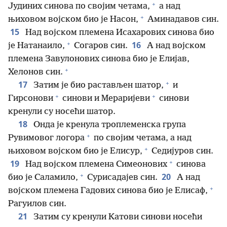
+
Јудиних синова по својим четама,
а над
+
њиховом војском био је Насон,
Аминадавов син.
15
Над војском племена Исахарових синова био
+
16
је Натанаило,
Согаров син.
А над војском
племена Завулонових синова био је Елијав,
+
Хелонов син.
+
17
Затим је био растављен шатор,
и
+
+
Гирсонови
синови и Мераријеви
синови
кренули су носећи шатор.
18
Онда је кренула троплеменска група
+
Рувимовог логора
по својим четама, а над
+
њиховом војском био је Елисур,
Седијуров син.
+
19
Над војском племена Симеонових
синова
+
20
био је Саламило,
Сурисадајев син.
А над
+
војском племена Гадових синова био је Елисаф,
Рагуилов син.
21
Затим су кренули Катови синови носећи