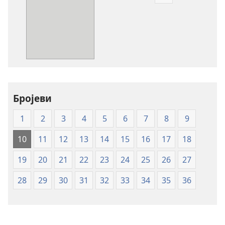
Формати
за
преузимање
електронских
публикација
Свето
писмо
-
превод
Бројеви
Нови
1
2
3
4
5
6
7
8
9
свет
(меки
10
11
12
13
14
15
16
17
18
повез)
19
20
21
22
23
24
25
26
27
28
29
30
31
32
33
34
35
36