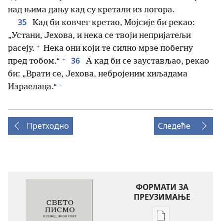
над њима дању кад су кретали из логора.
35
Кад би ковчег кретао, Мојсије би рекао:
„Устани, Јехова, и нека се твоји непријатељи
+
расеју.
Нека они који те силно мрзе побегну
+
36
пред тобом.“
А кад би се заустављао, рекао
би: „Врати се, Јехова, небројеним хиљадама
+
Израелаца.“
Претходно
Следеће
ФОРМАТИ ЗА
ПРЕУЗИМАЊЕ