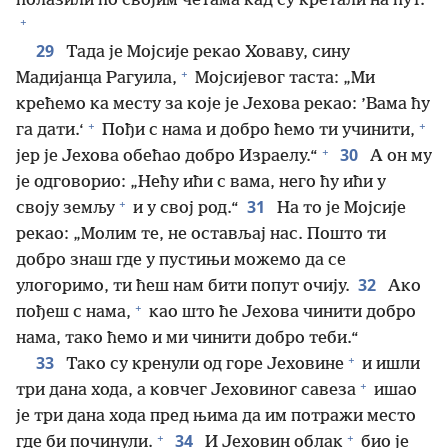
полазили по својим четама кад су кретали на пут.
+
29
Тада је Мојсије рекао Ховаву, сину
+
Мадијанца Рагуила,
Мојсијевог таста: „Ми
крећемо ка месту за које је Јехова рекао: ’Вама ћу
+
+
га дати.‘
Пођи с нама и добро ћемо ти учинити,
+
30
јер је Јехова обећао добро Израелу.“
А он му
је одговорио: „Нећу ићи с вама, него ћу ићи у
+
31
своју земљу
и у свој род.“
На то је Мојсије
рекао: „Молим те, не остављај нас. Пошто ти
добро знаш где у пустињи можемо да се
32
улогоримо, ти ћеш нам бити попут очију.
Ако
+
пођеш с нама,
као што ће Јехова чинити добро
нама, тако ћемо и ми чинити добро теби.“
+
33
Тако су кренули од горе Јеховине
и ишли
+
три дана хода, а ковчег Јеховиног савеза
ишао
је три дана хода пред њима да им потражи место
+
+
34
где би починули.
И Јеховин облак
био је