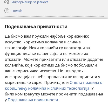
Информације за јавност
Помоћ
Прилози
(отвара
Подешавања приватности
нови
прозор)
Да бисмо вам пружили најбоље корисничко
ОНЛАЈН БИБЛИОТЕКА Watchtower
(отвара
искуство, користимо колачиће и сличне
нови
®
JW Hub
технологије. Неки колачићи су неопходни за
прозор)
(отвара
функционисање нашег сајта и не можете их
нови
®
JW Library
прозор)
отказати. Можете прихватити или отказати додатне
колачиће, које користимо да бисмо побољшали
®
Watchtower Library
ваше корисничко искуство. Ништа од тих
информација се неће продавати нити користити у
маркетиншке сврхе. Прочитајте и
Општа правила о
коришћењу колачића и сличних технологија
. У
Copyright
© 2026 Watch Tower Bible and Tract Society of Pennsylvania.
било ком тренутку можете променити подешавања
ПРАВИЛА КОРИШЋЕЊА
|
ПРИВАТНОСТ
|
ПОДЕШАВАЊЕ
у
Подешавања приватности
.
П
ПРИВАТНОСТИ