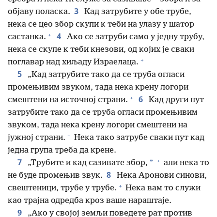
3
објаву поласка.
Кад затрубите у обе трубе,
нека се цео збор скупи к теби на улазу у шатор
+
4
састанка.
Ако се затруби само у једну трубу,
нека се скупе к теби кнезови, од којих је сваки
+
поглавар над хиљаду Израелаца.
5
„Кад затрубите тако да се труба огласи
промењивим звуком, тада нека крену логори
+
6
смештени на источној страни.
Кад други пут
затрубите тако да се труба огласи промењивим
звуком, тада нека крену логори смештени на
+
јужној страни.
Нека тако затрубе сваки пут кад
једна група треба да крене.
+
7
*
„Трубите и кад сазивате збор,
али нека то
8
не буде промењив звук.
Нека Аронови синови,
+
свештеници, трубе у трубе.
Нека вам то служи
као трајна одредба кроз ваше нараштаје.
9
„Ако у својој земљи поведете рат против