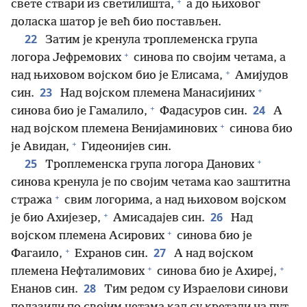
+
свете ствари из светилишта,
а до њиховог
доласка шатор је већ био постављен.
22
Затим је кренула троплеменска група
+
логора Јефремових
синова по својим четама, а
+
над њиховом војском био је Елисама,
Амијудов
+
23
син.
Над војском племена Манасијиних
+
24
синова био је Гамалило,
Фадасуров син.
А
+
над војском племена Венијаминових
синова био
+
је Авидан,
Гидеонијев син.
+
25
Троплеменска група логора Данових
синова кренула је по својим четама као заштитна
+
стража
свим логорима, а над њиховом војском
+
26
је био Ахијезер,
Амисадајев син.
Над
+
војском племена Асирових
синова био је
+
27
Фагаило,
Ехранов син.
А над војском
+
+
племена Нефталимових
синова био је Ахиреј,
28
Енанов син.
Тим редом су Израелови синови