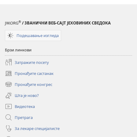
®
JW.ORG
/ ЗВАНИЧНИ ВЕБ-САЈТ ЈЕХОВИНИХ СВЕДОКА
Подешавање изгледа
Брзи линкови
Затражите посету
Пронађите састанак
(отвара
нови
Пронађите конгрес
(отвара
прозор)
нови
Шта је ново?
прозор)
Видеотека
Претрага
За лекаре специјалисте