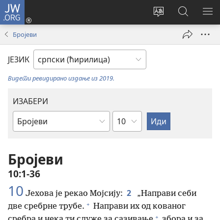
JW.ORG
Пријава
(отвара
Промени
Претрага
ПР
нови
језик
сајта
МЕ
Бројеви
прозор)
сајта
JW.ORG
ЈЕЗИК
Видети ревидирано издање из 2019.
ИЗАБЕРИ
Поглавље
Библијска
књига
Бројеви
10:1-36
10
2
Јехова је рекао Мојсију:
„Направи себи
+
две сребрне трубе.
Направи их од кованог
+
сребра и нека ти служе за сазивање
збора и за