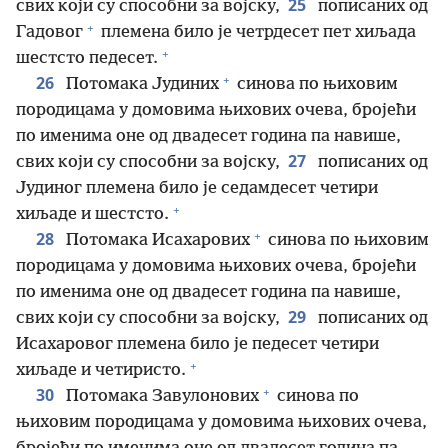
25
свих који су способни за војску,
пописаних од
+
Гадовог
племена било је четрдесет пет хиљада
+
шестсто педесет.
+
26
Потомака Јудиних
синова по њиховим
породицама у домовима њихових очева, бројећи
по именима оне од двадесет година па навише,
27
свих који су способни за војску,
пописаних од
Јудиног племена било је седамдесет четири
+
хиљаде и шестсто.
+
28
Потомака Исахарових
синова по њиховим
породицама у домовима њихових очева, бројећи
по именима оне од двадесет година па навише,
29
свих који су способни за војску,
пописаних од
Исахаровог племена било је педесет четири
+
хиљаде и четиристо.
+
30
Потомака Завулонових
синова по
њиховим породицама у домовима њихових очева,