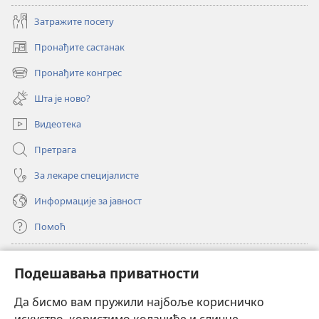
Затражите посету
Пронађите састанак
(отвара
нови
Пронађите конгрес
(отвара
прозор)
нови
Шта је ново?
прозор)
Видеотека
Претрага
За лекаре специјалисте
Информације за јавност
Помоћ
Прилози
(отвара
Подешавања приватности
нови
прозор)
Да бисмо вам пружили најбоље корисничко
ОНЛАЈН БИБЛИОТЕКА Watchtower
(отвара