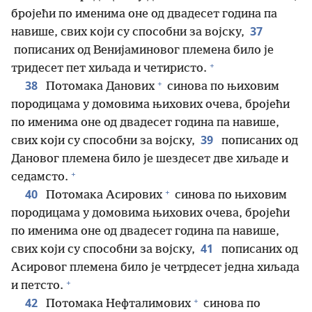
бројећи по именима оне од двадесет година па
37
навише, свих који су способни за војску,
пописаних од Венијаминовог племена било је
+
тридесет пет хиљада и четиристо.
+
38
Потомака Данових
синова по њиховим
породицама у домовима њихових очева, бројећи
по именима оне од двадесет година па навише,
39
свих који су способни за војску,
пописаних од
Дановог племена било је шездесет две хиљаде и
+
седамсто.
+
40
Потомака Асирових
синова по њиховим
породицама у домовима њихових очева, бројећи
по именима оне од двадесет година па навише,
41
свих који су способни за војску,
пописаних од
Асировог племена било је четрдесет једна хиљада
+
и петсто.
+
42
Потомака Нефталимових
синова по