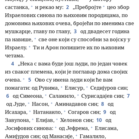
+
+
2
састанка,
и рекао му:
„Пребројте
цео збор
Израелових синова по њиховим породицама, по
домовима њихових очева, бројећи по именима све
3
мушкарце, главу по главу,
од двадесет година
+
па навише,
све оне који су способни за војску у
+
Израелу.
Ти и Арон попишите их по њиховим
четама.
4
„Нека с вама буде још људи, по један човек
из сваког племена, који је поглавар дома својих
+
5
очева.
Ово су имена људи који ће вам
+
+
помагати: од Рувима,
Елисур,
Седијуров син;
+
+
6
7
од Симеона,
Саламило,
Сурисадајев син;
+
+
8
од Јуде,
Насон,
Аминадавов син;
од
+
+
9
Исахара,
Натанаило,
Согаров син;
од
+
+
10
Завулона,
Елијав,
Хелонов син;
од
+
+
Јосифових синова:
од Јефрема,
Елисама,
+
Амијудов син; од Манасије,
Гамалило,