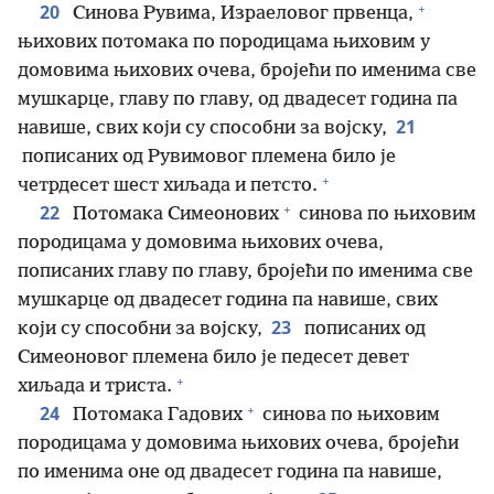
+
20
Синова Рувима, Израеловог првенца,
њихових потомака по породицама њиховим у
домовима њихових очева, бројећи по именима све
мушкарце, главу по главу, од двадесет година па
21
навише, свих који су способни за војску,
пописаних од Рувимовог племена било је
+
четрдесет шест хиљада и петсто.
+
22
Потомака Симеонових
синова по њиховим
породицама у домовима њихових очева,
пописаних главу по главу, бројећи по именима све
мушкарце од двадесет година па навише, свих
23
који су способни за војску,
пописаних од
Симеоновог племена било је педесет девет
+
хиљада и триста.
+
24
Потомака Гадових
синова по њиховим
породицама у домовима њихових очева, бројећи
по именима оне од двадесет година па навише,