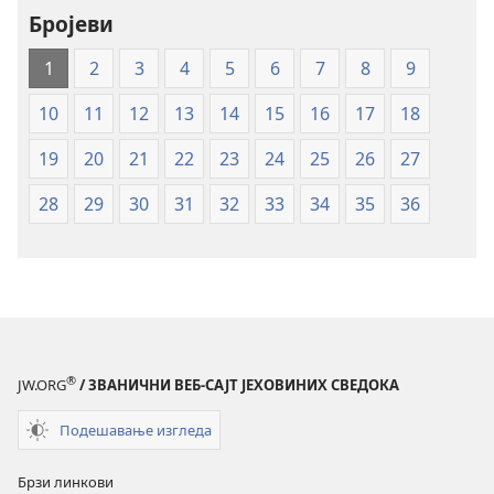
превод
Бројеви
Нови
1
2
3
4
5
6
7
8
9
свет
(меки
10
11
12
13
14
15
16
17
18
повез)
19
20
21
22
23
24
25
26
27
28
29
30
31
32
33
34
35
36
®
JW.ORG
/ ЗВАНИЧНИ ВЕБ-САЈТ ЈЕХОВИНИХ СВЕДОКА
Подешавање изгледа
Брзи линкови