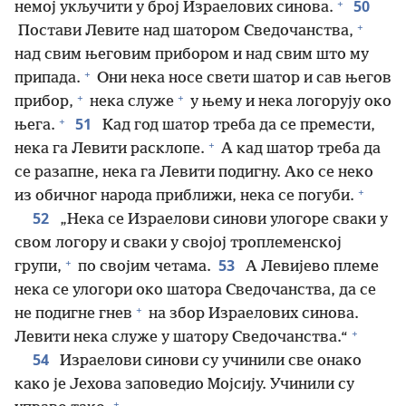
+
50
немој укључити у број Израелових синова.
+
Постави Левите над шатором Сведочанства,
над свим његовим прибором и над свим што му
+
припада.
Они нека носе свети шатор и сав његов
+
+
прибор,
нека служе
у њему и нека логорују око
+
51
њега.
Кад год шатор треба да се премести,
+
нека га Левити расклопе.
А кад шатор треба да
се разапне, нека га Левити подигну. Ако се неко
+
из обичног народа приближи, нека се погуби.
52
„Нека се Израелови синови улогоре сваки у
свом логору и сваки у својој троплеменској
+
53
групи,
по својим четама.
А Левијево племе
нека се улогори око шатора Сведочанства, да се
+
не подигне гнев
на збор Израелових синова.
+
Левити нека служе у шатору Сведочанства.“
54
Израелови синови су учинили све онако
како је Јехова заповедио Мојсију. Учинили су
+