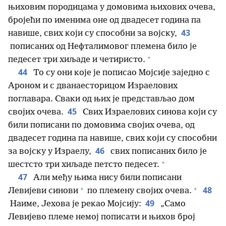
њиховим породицама у домовима њихових очева,
бројећи по именима оне од двадесет година па
43
навише, свих који су способни за војску,
пописаних од Нефталимовог племена било је
+
педесет три хиљаде и четиристо.
44
То су они које је пописао Мојсије заједно с
Ароном и с дванаесторицом Израелових
поглавара. Сваки од њих је представљао дом
45
својих очева.
Свих Израелових синова који су
били пописани по домовима својих очева, од
двадесет година па навише, свих који су способни
46
за војску у Израелу,
свих пописаних било је
+
шестсто три хиљаде петсто педесет.
47
Али међу њима нису били пописани
+
+
48
Левијеви синови
по племену својих очева.
49
Наиме, Јехова је рекао Мојсију:
„Само
Левијево племе немој пописати и њихов број