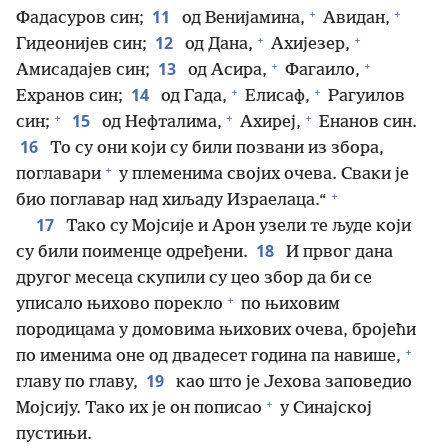
+
+
11
Фадасуров син;
од Венијамина,
Авидан,
+
+
12
Гидеонијев син;
од Дана,
Ахијезер,
+
+
13
Амисадајев син;
од Асира,
Фагаило,
+
+
14
Ехранов син;
од Гада,
Елисаф,
Рагуилов
+
+
+
15
син;
од Нефталима,
Ахиреј,
Енанов син.
16
То су они који су били позвани из збора,
+
поглавари
у племенима својих очева. Сваки је
+
био поглавар над хиљаду Израелаца.“
17
Тако су Мојсије и Арон узели те људе који
18
су били поименце одређени.
И првог дана
другог месеца скупили су цео збор да би се
+
уписало њихово порекло
по њиховим
породицама у домовима њихових очева, бројећи
+
по именима оне од двадесет година па навише,
19
главу по главу,
као што је Јехова заповедио
+
Мојсију. Тако их је он пописао
у Синајској
пустињи.