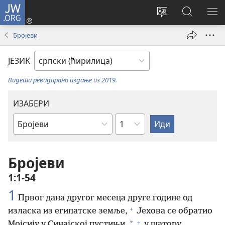
JW.ORG
Пријава
(отвара
Промени
Претрага
ПР
нови
језик
сајта
МЕ
Бројеви
прозор)
сајта
JW.ORG
ЈЕЗИК
Видети ревидирано издање из 2019.
ИЗАБЕРИ
Поглавље
Библијска
књига
Бројеви
1:1-54
1
Првог дана другог месеца друге године од
+
изласка из египатске земље,
Јехова се обратио
+
*
Мојсију у Синајској пустињи,
у шатору