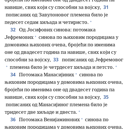
бројећи по именима оне од двадесет година па
31
навише, свих који су способни за војску,
пописаних од Завулоновог племена било је
+
педесет седам хиљада и четиристо.
32
Од Јосифових синова: потомака
+
Јефремових
синова по њиховим породицама у
домовима њихових очева, бројећи по именима
оне од двадесет година па навише, свих који су
33
способни за војску,
пописаних од Јефремовог
+
+
племена било је четрдесет хиљада и петсто.
+
34
Потомака Манасијиних
синова по
њиховим породицама у домовима њихових очева,
бројећи по именима оне од двадесет година па
35
навише, свих који су способни за војску,
пописаних од Манасијиног племена било је
+
тридесет две хиљаде и двеста.
+
36
Потомака Венијаминових
синова по
њиховим породицама у домовима њихових очева,