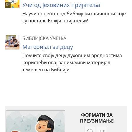
Учи од Јеховиних пријатеља
Научи понешто од библијских личности које
су постале Божји пријатељи!
БИБЛИЈСКА УЧЕЊА
Материјал за децу
Поучите своју децу духовним вредностима
користећи овај занимљиви материјал
темељен на Библији.
ФОРМАТИ ЗА
ПРЕУЗИМАЊЕ