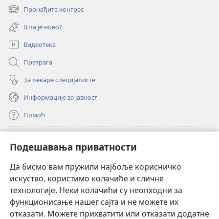
нови
Пронађите конгрес
(отвара
прозор)
нови
Шта је ново?
прозор)
Видеотека
Претрага
За лекаре специјалисте
Информације за јавност
Помоћ
Прилози
(отвара
Подешавања приватности
нови
прозор)
Да бисмо вам пружили најбоље корисничко
ОНЛАЈН БИБЛИОТЕКА Watchtower
(отвара
искуство, користимо колачиће и сличне
нови
®
JW Hub
технологије. Неки колачићи су неопходни за
прозор)
(отвара
функционисање нашег сајта и не можете их
нови
®
JW Library
прозор)
отказати. Можете прихватити или отказати додатне