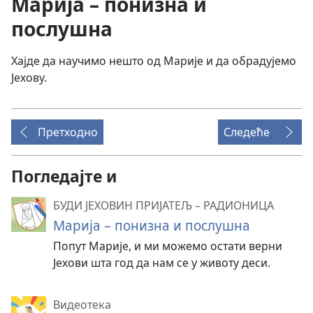
Марија – понизна и
послушна
Хајде да научимо нешто од Марије и да обрадујемо
Јехову.
Претходно
Следеће
Погледајте и
БУДИ ЈЕХОВИН ПРИЈАТЕЉ – РАДИОНИЦА
Марија – понизна и послушна
Попут Марије, и ми можемо остати верни
Јехови шта год да нам се у животу деси.
Видеотека