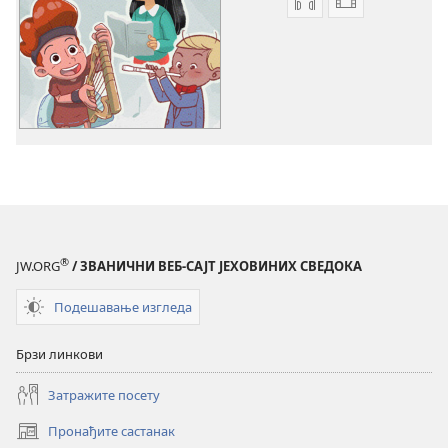
Формати
Формати
за
за
преузимање
преузимање
аудио-
видео-
садржаја
садржаја
Буди
Буди
Јеховин
Јеховин
пријатељ
пријатељ
(савремене
(савремене
песмице)
песмице)
®
JW.ORG
/ ЗВАНИЧНИ ВЕБ-САЈТ ЈЕХОВИНИХ СВЕДОКА
Подешавање изгледа
Брзи линкови
Затражите посету
Пронађите састанак
(отвара