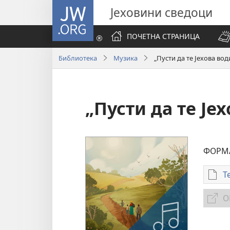
JW.ORG
Јеховини сведоци
ПОЧЕТНА СТРАНИЦА
Библиотека
Музика
„Пусти да те Јехова вод
„Пусти да те Је
ФОРМ
Т
з
О
е
п