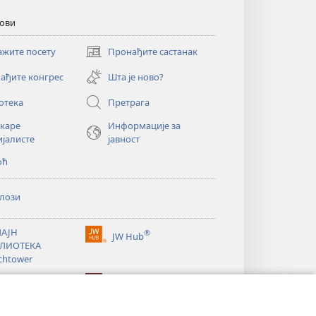
кови
ажите посету
Пронађите састанак
(отвара
нови
ађите конгрес
Шта је ново?
прозор)
отека
Претрага
екаре
Информације за
ијалисте
јавност
оћ
лози
АЈН
®
JW Hub
(отвара
ЛИОТЕКА
нови
chtower
прозор)
®
®
ibrary
Watchtower Library