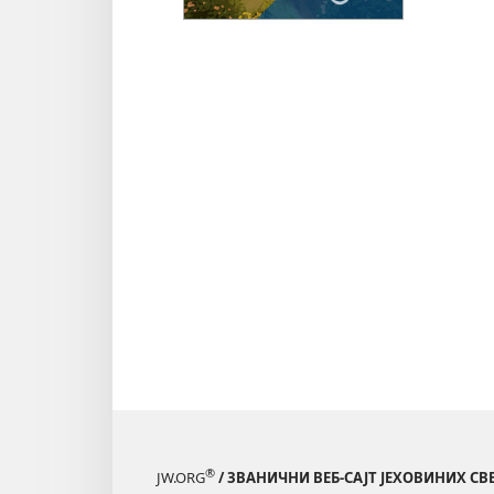
„
т
Ј
в
–
и
®
JW.ORG
/ ЗВАНИЧНИ ВЕБ-САЈТ ЈЕХОВИНИХ С