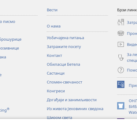
Вести
Брзи лин
то писмо
Затр
О нама
Прон
(отвара
Уобичајена питања
 брошурице
нови
Виде
Затражите посету
прозор)
позивнице
За л
Контакт
ака
спец
Обиласци Бетела
Пом
Састанци
е
Спомен-свечаност
При
(отвара
Конгреси
нови
прозор)
Догађаји и занимљивости
ОНЛ
БИБ
Из живота Јеховиних сведока
®
(отвара
ting
Wat
нови
Широм света
прозор)
JW L
е