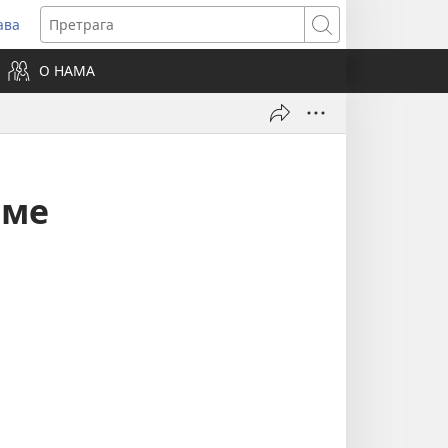
ава
вара
Претрага
ви
О НАМА
зор)
аме