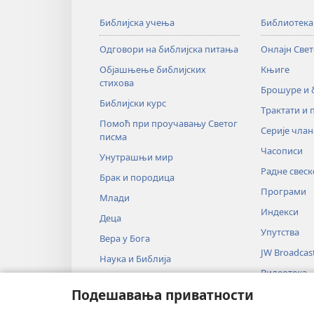
Библијска учења
Библиотека
Одговори на библијска питања
Онлајн Све
Објашњење библијских
Књиге
стихова
Брошуре и
Библијски курс
Трактати и 
Помоћ при проучавању Светог
Серије члан
писма
Часописи
Унутрашњи мир
Радне свеск
Брак и породица
Програми
Млади
Индекси
Деца
Упутства
Вера у Бога
JW Broadcas
Наука и Библија
Видеотека
Историја и Библија
Подешавања приватности
Музика
Аудио-драм