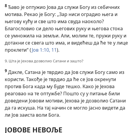
8
Ђаво је оптужио Јова да служи Богу из себичних
мотива. Рекао је Богу: „Зар ниси оградио њега и
његову кућу и све што има свуда наоколо?
Благословио си дело његових руку и његова стока
се умножила на земљи. Али, молим те, пружи руку и
дотакни се свега што има, и видећеш да ће те у лице
проклети“ (
Јов 1:10, 11
).
9. Шта је Јехова дозволио Сатани и зашто?
9
Дакле, Сатана је тврдио да Јов служи Богу само из
користи. Такође је тврдио да ће се Јов окренути
против Бога када му буде тешко. Како је Јехова
реаговао на те оптужбе? Пошто су у питање били
доведени Јовови мотиви, Јехова је дозволио Сатани
да га искуша. На тај начин се могло јасно видети да
ли Јов заиста воли Бога.
ЈОВОВЕ НЕВОЉЕ