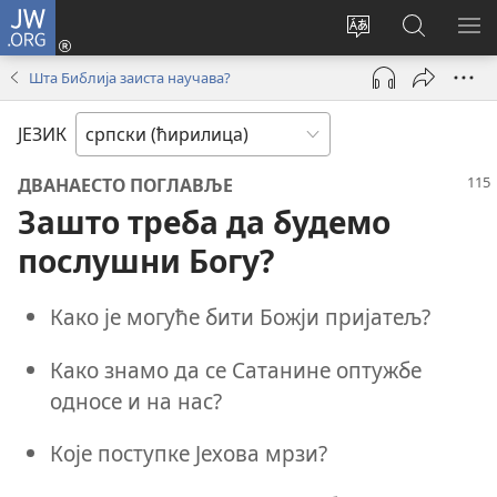
JW.ORG
Пријава
(отвара
Промени
Претрага
ПР
нови
језик
сајта
МЕ
Шта Библија заиста научава?
прозор)
сајта
JW.ORG
ЈЕЗИК
ДВАНАЕСТО ПОГЛАВЉЕ
Зашто треба да будемо
послушни Богу?
Како је могуће бити Божји пријатељ?
Како знамо да се Сатанине оптужбе
односе и на нас?
Које поступке Јехова мрзи?