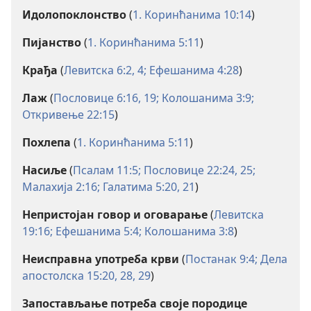
Идолопоклонство
(
1. Коринћанима 10:14
)
Пијанство
(
1. Коринћанима 5:11
)
Крађа
(
Левитска 6:2,
4;
Ефешанима 4:28
)
Лаж
(
Пословице 6:16,
19;
Колошанима 3:9;
Откривење 22:15
)
Похлепа
(
1. Коринћанима 5:11
)
Насиље
(
Псалам 11:5;
Пословице 22:24, 25;
Малахија 2:16;
Галатима 5:20, 21
)
Непристојан говор и оговарање
(
Левитска
19:16;
Ефешанима 5:4;
Колошанима 3:8
)
Неисправна употреба крви
(
Постанак 9:4;
Дела
апостолска 15:20,
28, 29
)
Запостављање потреба своје породице