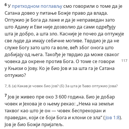
6
У
претходном поглављу
смо говорили о томе да је
Сатана довео у питање Божје право да влада.
Оптужио је Бога да лаже и да је неправедан зато
што Адаму и Еви није дозволио да сами одређују
шта је добро, а шта зло. Касније је почео да оптужује
све људе да имају себичне мотиве. Тврдио је да не
служе Богу зато што га воле, већ због онога што
добијају од њега. Такође је тврдио да може сваког
човека да окрене против Бога. О томе се говори
у Књизи о Јову. Ко је био Јов и за шта га је Сатана
оптужио?
7, 8. (а) Какав је човек био Јов? (б) За шта је Ђаво оптужио Јова?
7
Јов је живео пре око 3 600 година. Био је добар
човек и Јехова је о њему рекао: „Нема на земљи
таквог као што је он — човек беспрекоран и
праведан, који се боји Бога и клони се зла“ (
Јов 1:8
).
Јов је био Божји пријатељ.