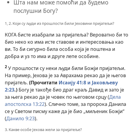
Шта нам може помоћи да будемо
послушни Богу?
1, 2. Који су људи из прошлости били Јеховини пријатељи?
КОГА бисте изабрали за пријатеља? Вероватно би то
био неко ко има исте ставове и интересовања као
ви. То би сигурно била особа која је поштена и
добра и уз то има и друге лепе особине.
2
У прошлости су неки људи били Божји пријатељи.
На пример, Јехова је за Аврахама рекао да је његов
пријатељ.
(Прочитати
Исаију 41:8 и
Јаковљеву
2:23
.)
Богу је такође био драг краљ Давид и зато је
за њега рекао да је човек по његовом срцу (
Дела
апостолска 13:22
). Слично томе, за пророка Данила
се у Светом писму каже да је био „миљеник Божји“
(
Данило 9:23
).
3. Какве особе Јехова жели за пријатеље?