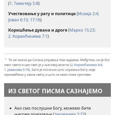
(
1. Тимотеју 5:8
)
Учествовање у рату и политици
(
Исаија 2:4;
Јован 6:15;
17:16
)
Коришћење дувана и дроге
(
Марко 15:23;
2. Коринћанима 7:1
)
То не значи да Сатана управља тим људима. Међутим, он је бог
a
овог света и цео свет је у његовој власти (
2. Коринћанима 4:4;
1. Јованова 5:19
). Зато је логично што служење Богу није
прихваћено у овом свету и што се неки томе противе.
ИЗ СВЕТОГ ПИСМА САЗНАЈЕМО
Ако смо послушни Богу, можемо бити
његови пријатељи (
Јаковљева 2:23
)