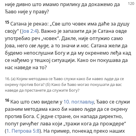
није дивно што имамо прилику да докажемо да
Ђаво није у праву?
15
Сатана је рекао: „Све што човек има даће за душу
своју“ (
Јов 2:4
). Важно је запазити да је Сатана овде
употребио реч „човек“. Дакле, није оптужио само
Јова, него
све људе,
а то значи и
нас.
Сатана жели да
будемо непослушни Богу и да му окренемо леђа кад
се нађемо у тешкој ситуацији. Како он покушава да
нас наведе на то?
16. (а) Којим методама се Ђаво служи како би навео људе да се
окрену против Бога? (б) Како би Ђаво могао покушати да вас
наведе да престанете да служите Богу?
16
Као што смо видели у
10. поглављу
, Ђаво се служи
разним методама како би навео људе да се окрену
против Бога. С једне стране, он напада директно,
попут ричућег лава који „тражи кога да прождере“
(
1. Петрова 5:8
). На пример, понекад преко наших