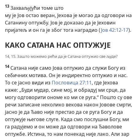
13
Захваљујући томе што
му је Јов остао веран, Јехова је могао да одговори на
Сатанину оптужбу. Јов је доказао да је Јеховин
пријатељ и он га је због тога наградио (
Јов 42:12-17
).
КАКО САТАНА НАС ОПТУЖУЈЕ
14, 15. Зашто можемо рећи да је Сатана оптужио све људе?
14
Сатана није само Јова оптужио да служи Богу из
себичних мотива. Он је индиректно оптужио и нас.
То се јасно види из
Пословица 27:11
, где Јехова
каже: „Буди мудар, сине мој, и обрадуј ми срце, да
могу одговорити ономе ко ми се руга.“ Пошто су ове
речи записане неколико векова након Јовове смрти,
јасно је да Ђаво није престао да се руга Богу и да
оптужује његове слуге. Када смо послушни Богу, ми
га радујемо и он може да одговори на Ђаволове
оптужбе. Истина, то нам понекад није лако. Али зар