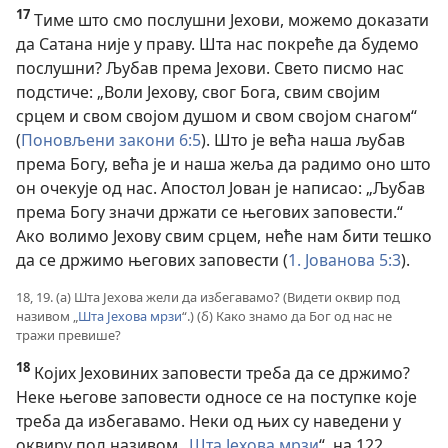
17
Тиме што смо послушни Јехови, можемо доказати
да Сатана није у праву. Шта нас покреће да будемо
послушни? Љубав према Јехови. Свето писмо нас
подстиче: „Воли Јехову, свог Бога, свим својим
срцем и свом својом душом и свом својом снагом“
(
Поновљени закони 6:5
). Што је већа наша љубав
према Богу, већа је и наша жеља да радимо оно што
он очекује од нас. Апостол Јован је написао: „Љубав
према Богу значи држати се његових заповести.“
Ако волимо Јехову свим срцем, неће нам бити тешко
да се држимо његових заповести (
1. Јованова 5:3
).
18, 19. (а) Шта Јехова жели да избегавамо? (Видети оквир под
називом „
Шта Јехова мрзи
“.) (б) Како знамо да Бог од нас не
тражи превише?
18
Којих Јеховиних заповести треба да се држимо?
Неке његове заповести односе се на поступке које
треба да избегавамо. Неки од њих су наведени у
оквиру под називом „
Шта Јехова мрзи
“, на 122.