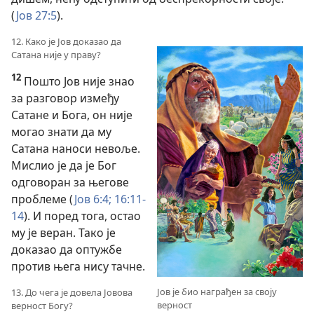
(
Јов 27:5
).
12. Како је Јов доказао да
Сатана није у праву?
12
Пошто Јов није знао
за разговор између
Сатане и Бога, он није
могао знати да му
Сатана наноси невоље.
Мислио је да је Бог
одговоран за његове
проблеме (
Јов 6:4;
16:11-
14
). И поред тога, остао
му је веран. Тако је
доказао да оптужбе
против њега нису тачне.
Јов је био награђен за своју
13. До чега је довела Јовова
верност
верност Богу?