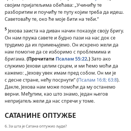
својим пријатељима обећава: „Учинићу те
разборитим и поучићу те путу којим треба да идеш.
Саветоваћу те, око ће моје бити на теби.“
5
Јехова заиста на диван начин показује своју бригу.
Он нам пружа савете и будно пази на нас док се
трудимо да их примењујемо. Он искрено жели да
нам помогне да се изборимо с проблемима и
бригама.
(Прочитати
Псалам 55:22
.)
Зато ако
служимо Јехови целим срцем, и ми ћемо моћи да
кажемо: „Јехову увек имам пред собом. Он ми је
с десне стране, нећу посрнути“ (
Псалам 16:8;
63:8
).
Дакле, Јехова нам може помоћи да му останемо
верни. Међутим, као што знамо, један његов
непријатељ жели да нас спречи у томе.
САТАНИНЕ ОПТУЖБЕ
6. За шта је Сатана оптужио људе?