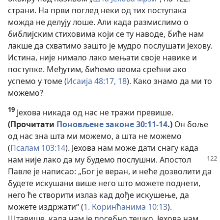
страни. На први поглед неки од тих поступака
можда не делују лоше. Али када размислимо о
библијским стиховима који се ту наводе, биће нам
лакше да схватимо зашто је мудро послушати Јехову.
Истина, није нимало лако мењати своје навике и
поступке. Међутим, бићемо веома срећни ако
успемо у томе (
Исаија 48:17, 18
). Како знамо да ми то
можемо?
19
Јехова никада од нас не тражи превише.
(Прочитати
Поновљене законе 30:11-14
.)
Он боље
од нас зна шта ми можемо, а шта не можемо
(
Псалам 103:14
). Јехова нам може дати снагу када
нам
није лако да му будемо послушни. Апостол
Павле је написао: „Бог је веран, и неће дозволити да
будете искушани више него што можете поднети,
него ће створити излаз кад дође искушење, да
можете издржати“ (
1. Коринћанима 10:13
).
Штавише, када нам је посебно тешко, Јехова нам