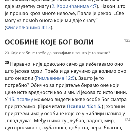
даје изузетну снагу (
2. Коринћанима 4:7
). Након што
је прошао кроз многе невоље, Павле је рекао: „Све
могу уз помоћ онога који ми даје снагу“
(
Филипљанима 4:13
).
ОСОБИНЕ КОЈЕ БОГ ВОЛИ
20. Које особине треба да развијамо и зашто је то важно?
20
Наравно, није довољно само да избегавамо оно
што Јехова мрзи. Треба и да научимо да волимо оно
што он воли (
Римљанима 12:9
). Зашто је то
потребно? Обично за пријатеље бирамо оне који
цене исте вредности као и ми. И Јехова то исто чини.
У
15. псалму
можемо видети какве особе Бог сматра
пријатељима.
(Прочитати
Псалам 15:1-5
.)
Јеховини
пријатељи имају особине које се у Библији називају
„плод духа“.
Међу њима су „љубав, радост, мир,
дуготрпљивост, љубазност, доброта, вера, благост,