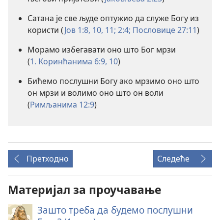
Сатана је све људе оптужио да служе Богу из
користи (
Јов 1:8,
10, 11;
2:4;
Пословице 27:11
)
Морамо избегавати оно што Бог мрзи
(
1. Коринћанима 6:9, 10
)
Бићемо послушни Богу ако мрзимо оно што
он мрзи и волимо оно што он воли
(
Римљанима 12:9
)
Претходно
Следеће
Материјал за проучавање
Зашто треба да будемо послушни