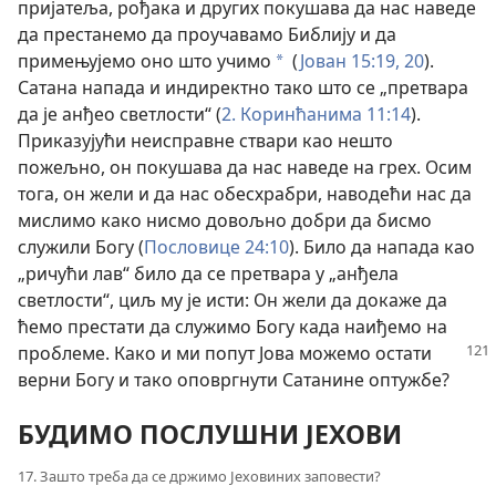
пријатеља, рођака и других покушава да нас наведе
да престанемо да проучавамо Библију и да
примењујемо оно што учимо
(
Јован 15:19, 20
).
a
Сатана напада и индиректно тако што се „претвара
да је анђео светлости“ (
2. Коринћанима 11:14
).
Приказујући неисправне ствари као нешто
пожељно, он покушава да нас наведе на грех. Осим
тога, он жели и да нас обесхрабри, наводећи нас да
мислимо како нисмо довољно добри да бисмо
служили Богу (
Пословице 24:10
). Било да напада као
„ричући лав“ било да се претвара у „анђела
светлости“, циљ му је исти: Он жели да докаже да
ћемо престати да служимо Богу када наиђемо на
проблеме. Како и ми попут
Јова можемо остати
верни Богу и тако оповргнути Сатанине оптужбе?
БУДИМО ПОСЛУШНИ ЈЕХОВИ
17. Зашто треба да се држимо Јеховиних заповести?