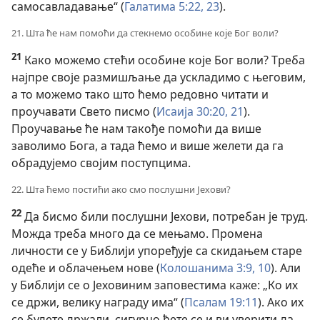
самосавладавање“ (
Галатима 5:22, 23
).
21. Шта ће нам помоћи да стекнемо особине које Бог воли?
21
Како можемо стећи особине које Бог воли? Треба
најпре своје размишљање да ускладимо с његовим,
а то можемо тако што ћемо редовно читати и
проучавати Свето писмо (
Исаија 30:20, 21
).
Проучавање ће нам такође помоћи да више
заволимо Бога, а тада ћемо и више желети да га
обрадујемо својим поступцима.
22. Шта ћемо постићи ако смо послушни Јехови?
22
Да бисмо били послушни Јехови, потребан је труд.
Можда треба много да се мењамо. Промена
личности се у Библији упоређује са скидањем старе
одеће и облачењем нове (
Колошанима 3:9, 10
). Али
у Библији се о Јеховиним заповестима каже: „Ко их
се држи, велику награду има“ (
Псалам 19:11
). Ако их
се будете држали, сигурно ћете се и ви уверити да