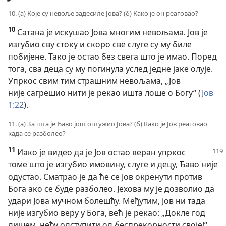
10. (а) Које су невоље задесиле Јова? (б) Како је он реаговао?
10
Сатана је искушао Јова многим невољама. Јов је
изгубио сву стоку и скоро све слуге су му биле
побијене. Тако је остао без свега што је имао. Поред
тога, сва деца су му погинула услед једне јаке олује.
Упркос свим тим страшним невољама, „Јов
није сагрешио нити је рекао ишта лоше о Богу“ (
Јов
1:22
).
11. (а) За шта је Ђаво још оптужио Јова? (б) Како је Јов реаговао
када се разболео?
11
Иако је видео да је Јов остао веран упркос
томе што је изгубио имовину, слуге и децу, Ђаво није
одустао. Сматрао је да ће се Јов окренути против
Бога ако се буде разболео. Јехова му је дозволио да
удари Јова мучном болешћу. Међутим, Јов ни тада
није изгубио веру у Бога, већ је рекао: „Докле год
дишем, нећу одступити од беспрекорности своје!“