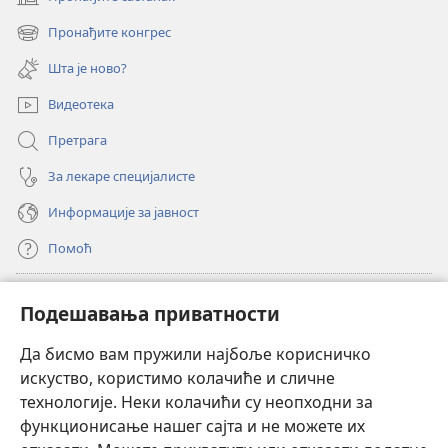
(отвара
нови
Пронађите конгрес
(отвара
прозор)
нови
Шта је ново?
прозор)
Видеотека
Претрага
За лекаре специјалисте
Информације за јавност
Помоћ
Прилози
(отвара
Подешавања приватности
нови
прозор)
Да бисмо вам пружили најбоље корисничко
ОНЛАЈН БИБЛИОТЕКА Watchtower
(отвара
искуство, користимо колачиће и сличне
нови
®
JW Hub
технологије. Неки колачићи су неопходни за
прозор)
(отвара
функционисање нашег сајта и не можете их
нови
®
JW Library
прозор)