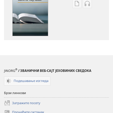
Формати
Формати
за
за
преузимање
преузимање
електронских
аудио-
публикација
садржаја
Шта
Шта
Библија
Библија
заиста
заиста
научава?
научава?
®
JW.ORG
/ ЗВАНИЧНИ ВЕБ-САЈТ ЈЕХОВИНИХ СВЕДОКА
Подешавање изгледа
Брзи линкови
Затражите посету
Пронађите састанак