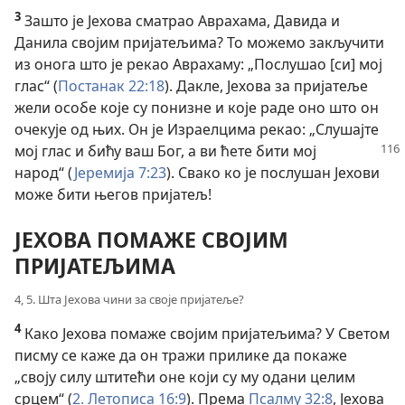
3
Зашто је Јехова сматрао Аврахама, Давида и
Данила својим пријатељима? То можемо закључити
из онога што је рекао Аврахаму: „Послушао [си] мој
глас“ (
Постанак 22:18
). Дакле, Јехова за пријатеље
жели особе које су понизне и које раде оно што он
очекује од њих. Он је Израелцима рекао: „Слушајте
мој глас и бићу ваш Бог, а ви ћете бити мој
народ“ (
Јеремија 7:23
). Свако ко је послушан Јехови
може бити његов пријатељ!
ЈЕХОВА ПОМАЖЕ СВОЈИМ
ПРИЈАТЕЉИМА
4, 5. Шта Јехова чини за своје пријатеље?
4
Како Јехова помаже својим пријатељима? У Светом
писму се каже да он тражи прилике да покаже
„своју силу штитећи оне који су му одани целим
срцем“ (
2. Летописа 16:9
). Према
Псалму 32:8
, Јехова