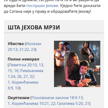
вреди бити
послушан Јехови
. Уједно ћете доказати
да Сатана није у праву и обрадоваћете Јехову!
ШТА ЈЕХОВА МРЗИ
Убиство
(
Излазак
20:13;
21:22, 23
)
Полни неморал
(
Левитска 20:10,
13,
15, 16;
Римљанима
1:24,
26, 27,
32;
1. Коринћанима
6:9, 10
)
Окултизам
(
Поновљени закони 18:9-13;
1. Коринћанима 10:21, 22;
Галатима 5:20, 21
)