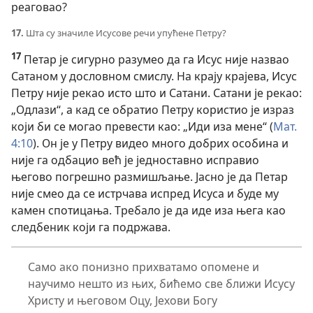
реаговао?
17.
Шта су значиле Исусове речи упућене Петру?
17
Петар је сигурно разумео да га Исус није назвао
Сатаном у дословном смислу. На крају крајева, Исус
Петру није рекао исто што и Сатани. Сатани је рекао:
„Одлази“, а кад се обратио Петру користио је израз
који би се могао превести као: „Иди иза мене“ (
Мат.
4:10
). Он је у Петру видео много добрих особина и
није га одбацио већ је једноставно исправио
његово погрешно размишљање. Јасно је да Петар
није смео да се истрчава испред Исуса и буде му
камен спотицања. Требало је да иде иза њега као
следбеник који га подржава.
Само ако понизно прихватамо опомене и
научимо нешто из њих, бићемо све ближи Исусу
Христу и његовом Оцу, Јехови Богу