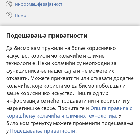
Информације за јавност
Помоћ
Прилози
(отвара
Подешавања приватности
нови
прозор)
Да бисмо вам пружили најбоље корисничко
ОНЛАЈН БИБЛИОТЕКА Watchtower
(отвара
искуство, користимо колачиће и сличне
нови
®
JW Hub
технологије. Неки колачићи су неопходни за
прозор)
(отвара
функционисање нашег сајта и не можете их
нови
®
JW Library
прозор)
отказати. Можете прихватити или отказати додатне
колачиће, које користимо да бисмо побољшали
®
Watchtower Library
ваше корисничко искуство. Ништа од тих
информација се неће продавати нити користити у
маркетиншке сврхе. Прочитајте и
Општа правила о
коришћењу колачића и сличних технологија
. У
било ком тренутку можете променити подешавања
Copyright
© 2026 Watch Tower Bible and Tract Society of Pennsylvania.
ПРАВИЛА КОРИШЋЕЊА
|
ПРИВАТНОСТ
|
ПОДЕШАВАЊЕ
у
Подешавања приватности
.
П
ПРИВАТНОСТИ