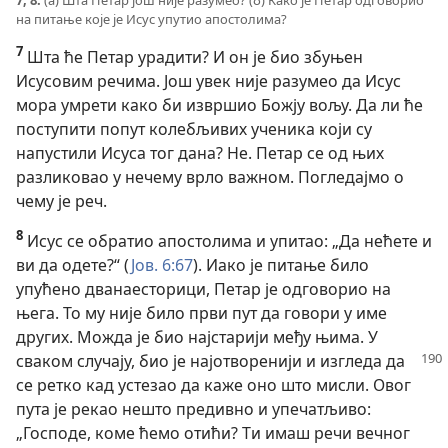
на питање које је Исус упутио апостолима?
7
Шта ће Петар урадити? И он је био збуњен
Исусовим речима. Још увек није разумео да Исус
мора умрети како би извршио Божју вољу. Да ли ће
поступити попут колебљивих ученика који су
напустили Исуса тог дана? Не. Петар се од њих
разликовао у нечему врло важном. Погледајмо о
чему је реч.
8
Исус се обратио апостолима и упитао: „Да нећете и
ви да одете?“ (
Јов. 6:67
). Иако је питање било
упућено дванаесторици, Петар је одговорио на
њега. То му није било први пут да говори у име
других. Можда је био најстарији међу њима. У
сваком случају, био је најотворенији и изгледа да
се ретко кад устезао да каже оно што мисли. Овог
пута је рекао нешто предивно и упечатљиво:
„Господе, коме ћемо отићи? Ти имаш речи вечног