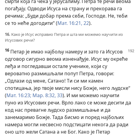
смрти која га чека у Јерусалиму. Петра те речи веома
погађају. Одводи Исуса на страну и прекорава га
речима: „Буди добар према себи, Господе. Не, теби
се то неће догодити“ (
Мат. 16:21, 22
).
16.
Како је Исус исправио Петра и шта ми можемо научити из
Исусових речи?
16
Петар је имао најбољу намеру и зато га Исусов
одговор сигурно веома изненађује. Исус му окреће
леђа и погледавши остале ученике, који су
вероватно размишљали попут Петра, говори:
„Одлази од мене, Сатано! Ти си ми камен
спотицања, јер твоје мисли нису Божје, него људске“
(
Мат. 16:23;
Мар. 8:32, 33
). И ми можемо научити
пуно из Исусових речи. Врло лако се може десити да
код нас превагне људско размишљање и да
занемаримо Божје. Тада бисмо и поред најбољих
намера могли несвесно подстицати некога да ради
оно што жели Сатана а не Бог. Како је Петар