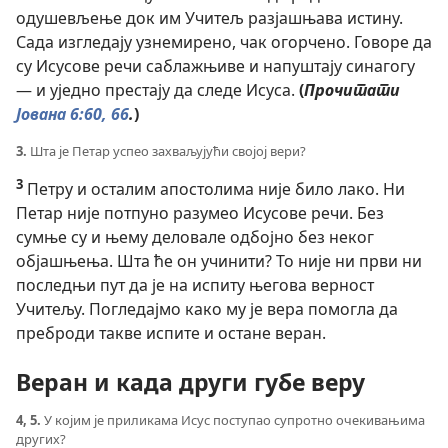
одушевљење док им Учитељ разјашњава истину.
Сада изгледају узнемирено, чак огорчено. Говоре да
су Исусове речи саблажњиве и напуштају синагогу
— и уједно престају да следе Исуса.
(
Прочитати
Јована 6:60,
66
.
)
3.
Шта је Петар успео захваљујући својој вери?
3
Петру и осталим апостолима није било лако. Ни
Петар није потпуно разумео Исусове речи. Без
сумње су и њему деловале одбојно без неког
објашњења. Шта ће он учинити? То није ни први ни
последњи пут да је на испиту његова верност
Учитељу. Погледајмо како му је вера помогла да
преброди такве испите и остане веран.
Веран и када други губе веру
4, 5.
У којим је приликама Исус поступао супротно очекивањима
других?