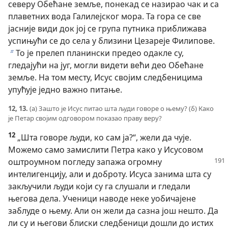
северу Обећане земље, понекад се назирао чак и са
плаветних вода Галилејског мора. Та гора се све
јасније види док јој се група путника приближава
успињући се до села у близини Цезареје Филипове.
То је прелеп планински предео одакле су,
b
гледајући на југ, могли видети већи део Обећане
земље. На том месту, Исус својим следбеницима
упућује једно важно питање.
12, 13.
(а) Зашто је Исус питао шта људи говоре о њему? (б) Како
је Петар својим одговором показао праву веру?
12
„Шта говоре људи, ко сам ја?“, жели да чује.
Можемо само замислити Петра како у Исусовом
оштроумном погледу
запажа огромну
интелигенцију, али и доброту. Исуса занима шта су
закључили људи који су га слушали и гледали
његова дела. Ученици наводе неке уобичајене
заблуде о њему. Али он жели да сазна још нешто. Да
ли су и његови блиски следбеници дошли до истих