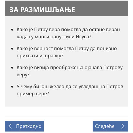
ЗА РАЗМИШЉАЊЕ
Како је Петру вера помогла да остане веран
када су многи напустили Исуса?
Како је верност помогла Петру да понизно
прихвати исправку?
Како је визија преображења ојачала Петрову
веру?
У чему би још желео да се угледаш на Петров
пример вере?
Претходно
Следеће