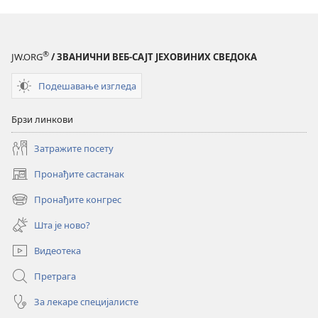
®
JW.ORG
/ ЗВАНИЧНИ ВЕБ-САЈТ ЈЕХОВИНИХ СВЕДОКА
Подешавање изгледа
Брзи линкови
Затражите посету
Пронађите састанак
(отвара
нови
Пронађите конгрес
(отвара
прозор)
нови
Шта је ново?
прозор)
Видеотека
Претрага
За лекаре специјалисте