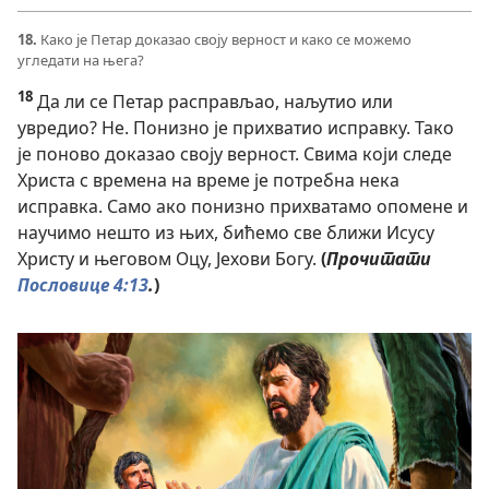
18.
Како је Петар доказао своју верност и како се можемо
угледати на њега?
18
Да ли се Петар расправљао, наљутио или
увредио? Не. Понизно је прихватио исправку. Тако
је поново доказао своју верност. Свима који следе
Христа с времена на време је потребна нека
исправка. Само ако понизно прихватамо опомене и
научимо нешто из њих, бићемо све ближи Исусу
Христу и његовом Оцу, Јехови Богу.
(
Прочитати
Пословице 4:13
.
)