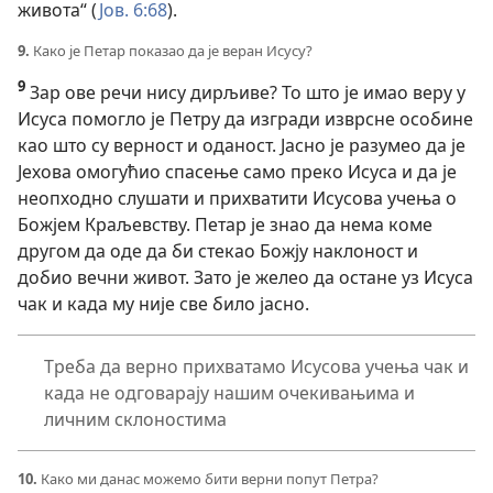
живота“ (
Јов. 6:68
).
9.
Како је Петар показао да је веран Исусу?
9
Зар ове речи нису дирљиве? То што је имао веру у
Исуса помогло је Петру да изгради изврсне особине
као што су верност и оданост. Јасно је разумео да је
Јехова омогућио спасење само преко Исуса и да је
неопходно слушати и прихватити Исусова учења о
Божјем Краљевству. Петар је знао да нема коме
другом да оде да би стекао Божју наклоност и
добио вечни живот. Зато је желео да остане уз Исуса
чак и када му није све било јасно.
Треба да верно прихватамо Исусова учења чак и
када не одговарају нашим очекивањима и
личним склоностима
10.
Како ми данас можемо бити верни попут Петра?