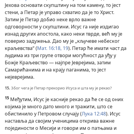
Јехова основати скупштину на том камену, то јест
стени, а Петар је управо схватио да је то Христ.
Затим је Петар добио неке врло важне
одговорности у скупштини. Исус га није издигао
изнад других апостола, како неки тврде, већ му је
поверио задужења. Дао му је „кључеве небеског
краљевства“ (
Мат. 16:18, 19
). Петар ће имати част да
људима из три групе отвори могућност да уђу у
Божје Краљевство — најпре Јеврејима, затим
Самарићанима и на крају паганима, то јест
нејеврејима.
15.
Због чега је Петар прекорио Исуса и шта му је рекао?
15
Међутим, Исус је касније рекао да ће се од оних
којима је много дато много и тражити, што се
обистинило у Петровом случају (
Лука 12:48
). Исус
наставља да својим ученицима открива важне
појединости о Месији и говори им о патњама и