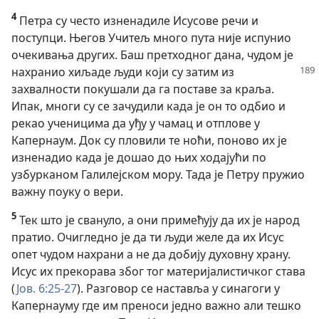
4
Петра су често изненадиле Исусове речи и
поступци. Његов Учитељ много пута није испунио
очекивања других. Баш претходног дана, чудом је
нахранио хиљаде људи који
су затим из
захвалности покушали да га поставе за краља.
Ипак, многи су се зачудили када је он то одбио и
рекао ученицима да уђу у чамац и отплове у
Капернаум. Док су пловили те ноћи, поново их је
изненадио када је дошао до њих ходајући по
узбурканом Галилејском мору. Тада је Петру пружио
важну поуку о вери.
5
Тек што је свануло, а они примећују да их је народ
пратио. Очигледно је да ти људи желе да их Исус
опет чудом нахрани а не да добију духовну храну.
Исус их прекорава због тог материјалистичког става
(
Јов. 6:25-27
). Разговор се наставља у синагоги у
Капернауму где им преноси једно важно али тешко