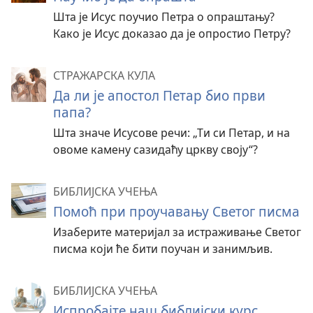
Шта је Исус поучио Петра о опраштању?
Како је Исус доказао да је опростио Петру?
СТРАЖАРСКА КУЛА
Да ли је апостол Петар био први
папа?
Шта значе Исусове речи: „Ти си Петар, и на
овоме камену сазидаћу цркву своју“?
БИБЛИЈСКА УЧЕЊА
Помоћ при проучавању Светог писма
Изаберите материјал за истраживање Светог
писма који ће бити поучан и занимљив.
БИБЛИЈСКА УЧЕЊА
Испробајте наш библијски курс