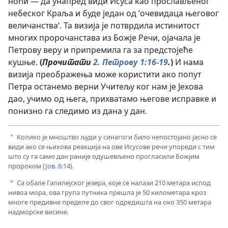
ноћи — да унапред види Исуса као прослављеног
небеског Краља и буде један од ’очевидаца његовог
величанства‘. Та визија је потврдила истинитост
многих пророчанстава из Божје Речи, ојачала је
Петрову веру и припремила га за предстојеће
кушње.
(
Прочитати
2. Петрову 1:16-19
.
)
И нама
визија преображења може користити ако попут
Петра останемо верни Учитељу ког нам је Јехова
дао, учимо од њега, прихватамо његове исправке и
понизно га следимо из дана у дан.
Колико је мноштво људи у синагоги било непостојано јасно се
a
види ако се њихова реакција на ове Исусове речи упореди с тим
што су га само дан раније одушевљено прогласили Божјим
пророком (
Јов. 6:14
).
Са обале Галилејског језера, које се налази 210 метара испод
b
нивоа мора, ова група путника прешла је 50 километара кроз
многе предивне пределе до свог одредишта на око 350 метара
надморске висине.