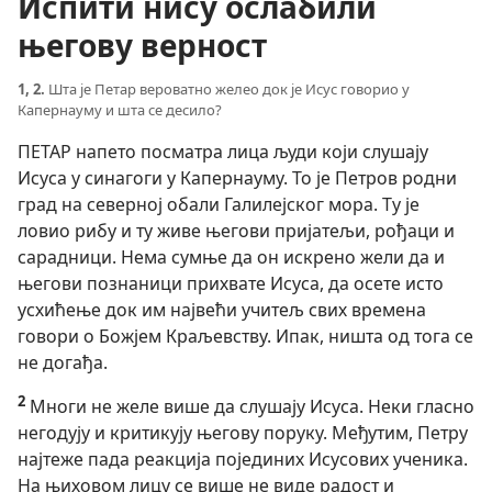
Испити нису ослабили
његову верност
1, 2.
Шта је Петар вероватно желео док је Исус говорио у
Капернауму и шта се десило?
ПЕТАР напето посматра лица људи који слушају
Исуса у синагоги у Капернауму. То је Петров родни
град на северној обали Галилејског мора. Ту је
ловио рибу и ту живе његови пријатељи, рођаци и
сарадници. Нема сумње да он искрено жели да и
његови познаници прихвате Исуса, да осете исто
усхићење док им највећи учитељ свих времена
говори о Божјем Краљевству. Ипак, ништа од тога се
не догађа.
2
Многи не желе више да слушају Исуса. Неки гласно
негодују и критикују његову поруку. Међутим, Петру
најтеже пада реакција појединих Исусових ученика.
На њиховом лицу се више не виде радост и