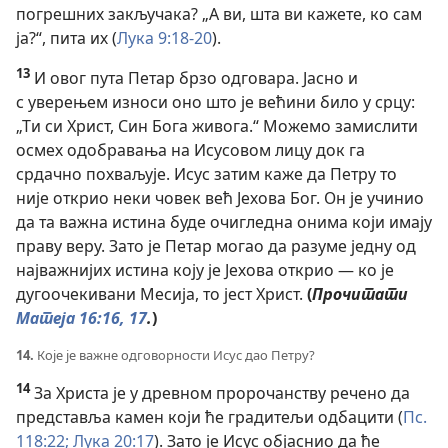
погрешних закључака? „А ви, шта ви кажете, ко сам
ја?“, пита их (
Лука 9:18-20
).
13
И овог пута Петар брзо одговара. Јасно и
с уверењем износи оно што је већини било у срцу:
„Ти си Христ, Син Бога живога.“ Можемо замислити
осмех одобравања на Исусовом лицу док га
срдачно похваљује. Исус затим каже да Петру то
није открио неки човек већ Јехова Бог. Он је учинио
да та важна истина буде очигледна онима који имају
праву веру. Зато је Петар могао да разуме једну од
најважнијих истина коју је Јехова открио — ко је
дугоочекивани Месија, то јест Христ.
(
Прочитати
Матеја 16:16
, 17
.
)
14.
Које је важне одговорности Исус дао Петру?
14
За Христа је у древном пророчанству речено да
представља камен који ће градитељи одбацити (
Пс.
118:22;
Лука 20:17
). Зато је Исус објаснио да ће