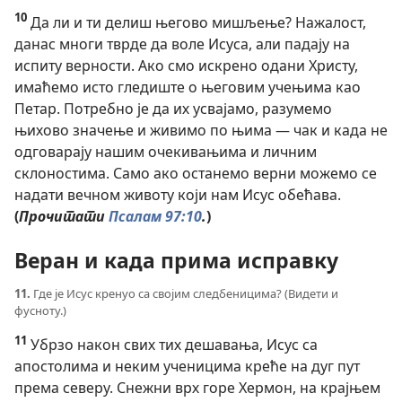
10
Да ли и ти делиш његово мишљење? Нажалост,
данас многи тврде да воле Исуса, али падају на
испиту верности. Ако смо искрено одани Христу,
имаћемо исто гледиште о његовим учењима као
Петар. Потребно је да их усвајамо, разумемо
њихово значење и живимо по њима — чак и када не
одговарају нашим очекивањима и личним
склоностима. Само ако останемо верни можемо се
надати вечном животу који нам Исус обећава.
(
Прочитати
Псалам 97:10
.
)
Веран и када прима исправку
11.
Где је Исус кренуо са својим следбеницима? (Видети и
фусноту.)
11
Убрзо након свих тих дешавања, Исус са
апостолима и неким ученицима креће на дуг пут
према северу. Снежни врх горе Хермон, на крајњем