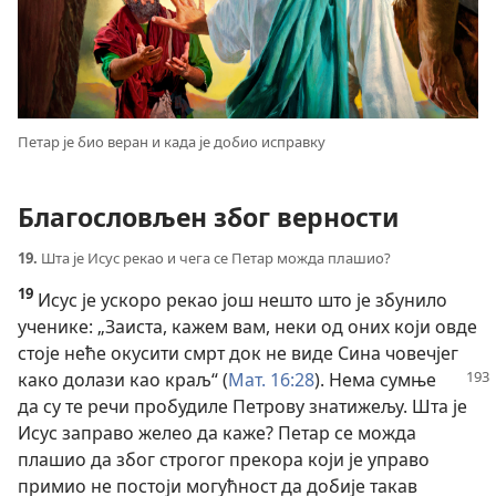
Петар је био веран и када је добио исправку
Благословљен због верности
19.
Шта је Исус рекао и чега се Петар можда плашио?
19
Исус је ускоро рекао још нешто што је збунило
ученике: „Заиста, кажем вам, неки од оних који овде
стоје неће окусити смрт док не виде Сина човечјег
како долази као
краљ“ (
Мат. 16:28
). Нема сумње
да су те речи пробудиле Петрову знатижељу. Шта је
Исус заправо желео да каже? Петар се можда
плашио да због строгог прекора који је управо
примио не постоји могућност да добије такав