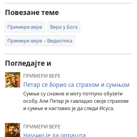
Повезане теме
Примери вере
Вера у Бога
Примери вере – Видеотека
Погледајте и
ПРИМЕРИ ВЕРЕ
Петар се борио са страхом и сумњом
Сумње су снажне и могу потпуно обузети
особу. Али Петар је савладао своје страхове
и сумње и наставио је да следи Исуса.
ПРИМЕРИ ВЕРЕ
Научио је да опрашта