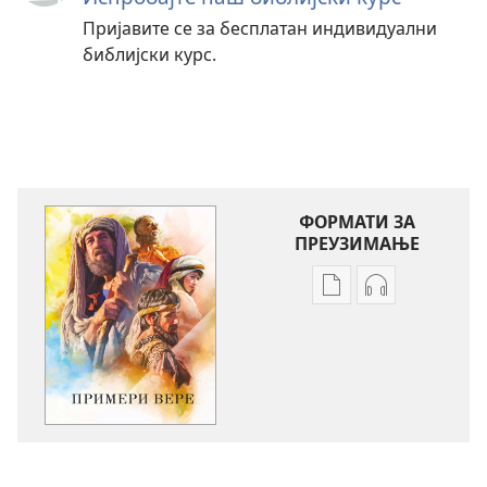
Пријавите се за бесплатан индивидуални
библијски курс.
ФОРМАТИ ЗА
ПРЕУЗИМАЊЕ
Формати
Формати
за
за
преузимање
преузимање
електронских
аудио-
публикација
садржаја
Примери
Примери
вере
вере