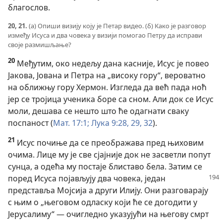
благослов.
20, 21.
(а) Опиши визију коју је Петар видео. (б) Како је разговор
између Исуса и два човека у визији помогао Петру да исправи
своје размишљање?
20
Међутим, око недељу дана касније, Исус је повео
Јакова, Јована и Петра на „високу гору“, вероватно
на оближњу гору Хермон. Изгледа да већ пада ноћ
јер се тројица ученика боре са сном. Али док се Исус
моли, дешава се нешто што ће одагнати сваку
поспаност (
Мат. 17:1;
Лука 9:28, 29,
32
).
21
Исус почиње да се преображава пред њиховим
очима. Лице му је све сјајније док не засветли попут
сунца, а одећа му постаје блиставо бела. Затим се
поред Исуса
појављују два човека, један
представља Мојсија а други Илију. Они разговарају
с њим о „његовом одласку који ће се догодити у
Јерусалиму“ — очигледно указујући на његову смрт