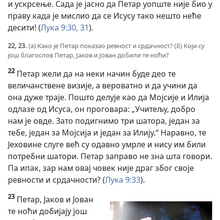
и ускрсење. Сада је јасно да Петар уопште није био у
праву када је мислио да се Исусу тако нешто неће
десити! (
Лука 9:30, 31
).
22, 23.
(а) Како је Петар показао ревност и срдачност? (б) Који су
још благослов Петар, Јаков и Јован добили те ноћи?
22
Петар жели да на неки начин буде део те
величанствене визије, а вероватно и да учини да
она дуже траје. Пошто делује као да Мојсије и Илија
одлазе од Исуса, он проговара: „Учитељу, добро
нам је овде. Зато подигнимо три шатора, један за
тебе, један за Мојсија и један за Илију.“ Наравно, те
Јеховине слуге већ су одавно умрле и нису им били
потребни шатори. Петар заправо не зна шта говори.
Па ипак, зар нам овај човек није драг због своје
ревности и срдачности? (
Лука 9:33
).
23
Петар, Јаков и Јован
те ноћи добијају још