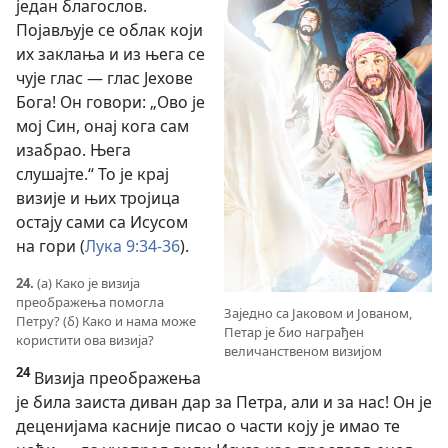
један благослов.
Појављује се облак који
их заклања и из њега се
чује глас — глас Јехове
Бога! Он говори: „Ово је
мој Син, онај кога сам
изабрао. Њега
слушајте.“ То је крај
визије и њих тројица
остају сами са Исусом
на гори (
Лука 9:34-36
).
24.
(а) Како је визија
преображења помогла
Заједно са Јаковом и Јованом,
Петру? (б) Како и нама може
Петар је био награђен
користити ова визија?
величанственом визијом
24
Визија преображења
је била заиста диван дар за Петра, али и за нас! Он је
деценијама касније писао о части коју је имао те