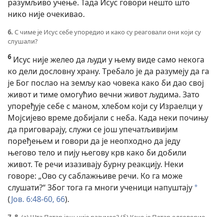
разумљиво учење. Тада Исус говори нешто што
нико није очекивао.
6.
С чиме је Исус себе упоредио и како су реаговали они који су
слушали?
6
Исус није желео да људи у њему виде само некога
ко дели дословну храну. Требало је да разумеју да га
је Бог послао на земљу као човека како би дао свој
живот и тиме омогућио вечни живот људима. Зато
упоређује себе с маном, хлебом који су Израелци у
Мојсијево време добијали с неба. Када неки почињу
да приговарају, служи се још упечатљивијим
поређењем и говори да је неопходно да једу
његово тело и пију његову крв како би добили
живот. Те речи изазивају бурну реакцију. Неки
говоре: „Ово су саблажњиве речи. Ко га може
слушати?“ Због тога га многи ученици напуштају
a
(
Јов. 6:48-60,
66
).
7, 8.
(а) Шта Петар још није разумео? (б) Како је Петар одговорио