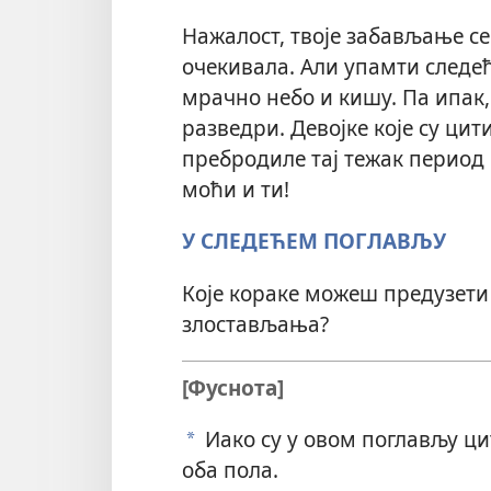
Нажалост, твоје забављање се
очекивала. Али упамти следеће
мрачно небо и кишу. Па ипак, 
разведри. Девојке које су ци
пребродиле тај тежак период 
моћи и ти!
У СЛЕДЕЋЕМ ПОГЛАВЉУ
Које кораке можеш предузети 
злостављања?
[Фуснота]
Иако су у овом поглављу ци
a
оба пола.