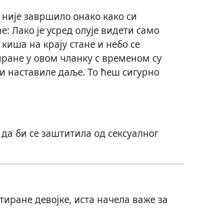
 није завршило онако како си
: Лако је усред олује видети само
киша на крају стане и небо се
тиране у овом чланку с временом су
и наставиле даље. То ћеш сигурно
да би се заштитила од сексуалног
тиране девојке, иста начела важе за