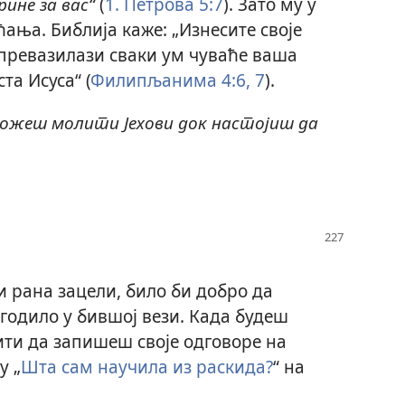
рине за вас“
(
1. Петрова 5:7
). Зато му у
ћања. Библија каже: „Изнесите своје
 превазилази сваки ум чуваће ваша
та Исуса“ (
Филипљанима 4:6, 7
).
можеш молити Јехови док настојиш да
 рана зацели, било би добро да
годило у бившој вези. Када будеш
ити да запишеш своје одговоре на
у „
Шта сам научила из раскида?
“ на