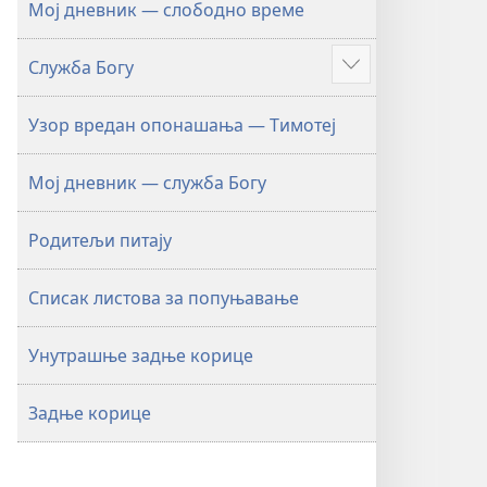
Мој дневник — слободно време
Служба Богу
Више
Узор вредан опонашања — Тимотеј
Мој дневник — служба Богу
Родитељи питају
Списак листова за попуњавање
Унутрашње задње корице
Задње корице