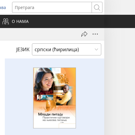
ава
вара
Претрага
ви
О НАМА
зор)
ЈЕЗИК