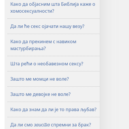
Како да објасним шта Библија каже о
хомосексуалности?
Да ли ће секс ојачати нашу везу?
Како да прекинем с навиком
мастурбирања?
Шта рећи о необавезном сексу?
Зашто ме момци не воле?
Зашто ме девојке не воле?
Како да знам да ли је то права љубав?
Да ли смо
заиста
спремни за брак?