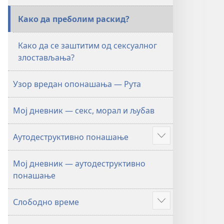
Како да преболим раскид?
Како да се заштитим од сексуалног
злостављања?
Узор вредан опонашања — Рута
Мој дневник — секс, морал и љубав
Аутодеструктивно понашање
Више
Мој дневник — аутодеструктивно
понашање
Слободно време
Више