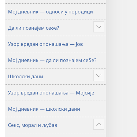
Мој дневник — односи у породици
Да ли познајем себе?
Више
Узор вредан опонашања — Јов
Мој дневник — да ли познајем себе?
Школски дани
Више
Узор вредан опонашања — Мојсије
Мој дневник — школски дани
Секс, морал и љубав
Више