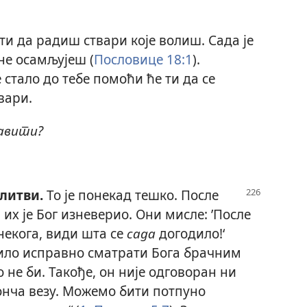
ти да радиш ствари које волиш. Сада је
не осамљујеш (
Пословице 18:1
).
 стало до тебе помоћи ће ти да се
вари.
тавити?
литви.
То је понекад тешко. После
 их је Бог изневерио. Они мисле: ’После
некога, види шта се
сада
догодило!‘
 било исправно сматрати Бога брачним
не би. Такође, он није одговоран ни
онча везу. Можемо бити потпуно