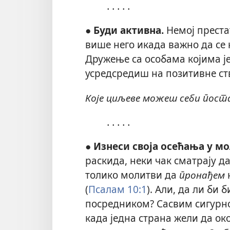
․․․․․
●
Буди активна.
Немој преста
више него икада важно да се 
Дружење са особама којима је
усредсредиш на позитивне ст
Које циљеве можеш себи пос
․․․․․
●
Изнеси своја осећања у мо
раскида, неки чак сматрају да
толико молитви да
пронађем
(
Псалам 10:1
). Али, да ли би
посредником? Сасвим сигурно 
када једна страна жели да ок