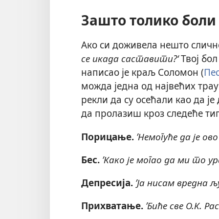
Зашто толико боли
Ако си доживела нешто сличн
се икада саставити?‘
Твој бол 
написао је краљ Соломон (
Пе
можда једна од највећих траум
рекли да су осећали као да ј
да пролазиш кроз следеће ти
Порицање.
’Немогуће да је ов
Бес.
’Како је могао да ми то ур
Депресија.
’Ја нисам вредна љ
Прихватање.
’Биће све О.К. Р