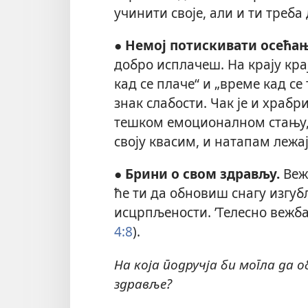
учинити своје, али и ти треба
●
Немој потискивати осећањ
добро исплачеш. На крају кра
кад се плаче“ и „време кад се т
знак слабости. Чак је и храбр
тешком емоционалном стању, 
своју квасим, и натапам лежај 
●
Брини о свом здрављу.
Веж
ће ти да обновиш снагу изгу
исцрпљености. ’Телесно вежба
4:8
).
На која подручја би могла да
здравље?