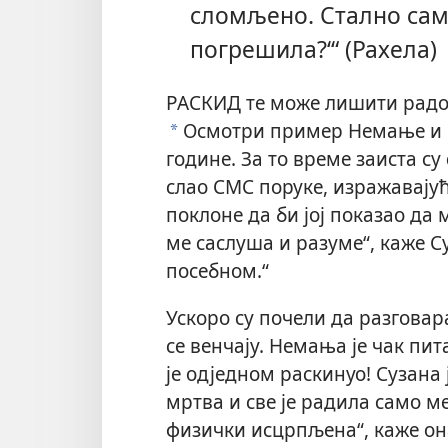
сломљено. Стално сам 
погрешила?‘“ (Рахела)
РАСКИД те може лишити радост
Осмотри пример Немање и Су
a
године. За то време заиста су
слао СМС поруке, изражавајући
поклоне да би јој показао да 
ме саслуша и разуме“, каже С
посебном.“
Ускоро су почели да разговара
се венчају. Немања је чак пит
је одједном раскинуо! Сузана 
мртва и све је радила само м
физички исцрпљена“, каже он