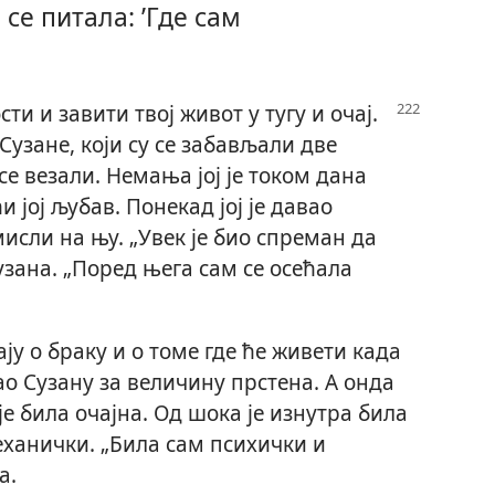
се питала: ’Где сам
и и завити твој живот у тугу и очај.
зане, који су се забављали две
 се везали. Немања јој је током дана
 јој љубав. Понекад јој је давао
мисли на њу. „Увек је био спреман да
узана. „Поред њега сам се осећала
ју о браку и о томе где ће живети када
ао Сузану за величину прстена. А онда
је била очајна. Од шока је изнутра била
еханички. „Била сам психички и
а.