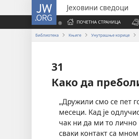
JW.ORG
Јеховини сведоци
ПОЧЕТНА СТРАНИЦА
Библиотека
Књиге
Унутрашње корице
31
Како да пребол
„Дружили смо се пет г
месеци. Кад је одлучио
чак ни да ми то лично 
сваки контакт са мном