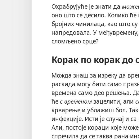
Охрабрујуће је знати да
може
оно што се десило. Колико ће
бројних чинилаца, као што су 
напредовала. У међувремену,
сломљено срце?
Корак по корак до 
Можда знаш за изреку да време
раскида могу бити само празне
времена само део решења. Да
ће
с временом
зацелити, али
с
крварење и ублажиш бол. Так
инфекције. Исти је случај и 
Али, постоје кораци које мож
спречила да се таква рана и