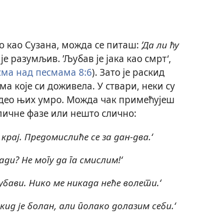
о као Сузана, можда се питаш:
’Да ли ћу
је разумљив. ’Љубав је јака као смрт‘,
сма над песмама 8:6
). Зато је раскид
а које си доживела. У ствари, неки су
е део њих умро. Можда чак примећујеш
пичне фазе или нешто слично:
о крај. Предомислиће се за дан-два.‘
ади? Не могу да га смислим!‘
убави. Нико ме никада неће волети.‘
аскид је болан, али полако долазим себи.‘