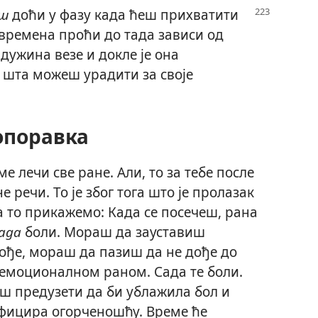
ш
доћи у фазу када ћеш прихватити
 времена проћи до тада зависи од
дужина везе и докле је она
 шта можеш урадити за своје
опоравка
 лечи све ране. Али, то за тебе после
 речи. То је због тога што је пролазак
 то прикажемо: Када се посечеш, рана
ада
боли. Мораш да зауставиш
ође, мораш да пазиш да не дође до
са емоционалном раном. Сада те боли.
еш предузети да би ублажила бол и
нфицира огорченошћу. Време ће