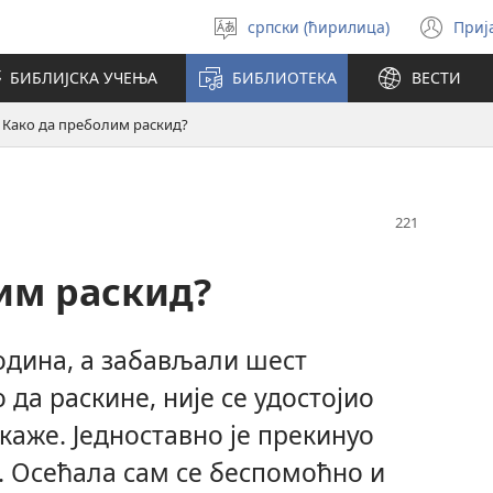
српски (ћирилица)
Приј
Изабери
(от
језик
но
БИБЛИЈСКА УЧЕЊА
БИБЛИОТЕКА
ВЕСТИ
про
Како да преболим раскид?
им раскид?
одина, а забављали шест
 да раскине, није се удостојио
каже. Једноставно је прекинуо
. Осећала сам се беспомоћно и