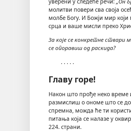
уверени у следеће речи:
„Он б
молитви повери сва своја осе
молбе Богу. И Божји мир који
срца и ваше мисли преко Хрис
За које се конкретне ствари 
се опоравиш од раскида?
․․․․․
Главу горе!
Након што прође неко време и
размислиш о ономе што се до
спремна, можда ће ти корист
питања која се налазе у оквир
224. страни.