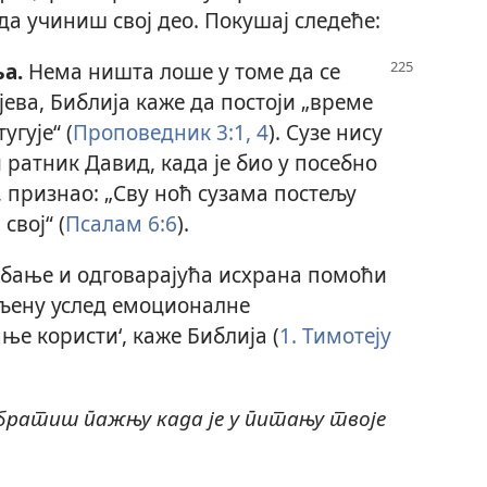
 да учиниш свој део. Покушај следеће:
а.
Нема ништа лоше у томе да се
јева, Библија каже да постоји „време
угује“ (
Проповедник 3:1,
4
). Сузе нису
и ратник Давид, када је био у посебно
признао: „Сву ноћ сузама постељу
свој“ (
Псалам 6:6
).
бање и одговарајућа исхрана помоћи
бљену услед емоционалне
ње користи‘, каже Библија (
1. Тимотеју
 обратиш пажњу када је у питању твоје