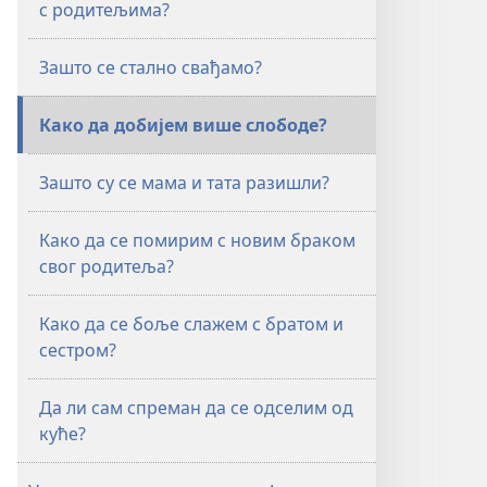
с родитељима?
Зашто се стално свађамо?
Како да добијем више слободе?
Зашто су се мама и тата разишли?
Како да се помирим с новим браком
свог родитеља?
Како да се боље слажем с братом и
сестром?
Да ли сам спреман да се одселим од
куће?