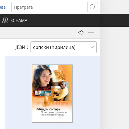
ава
вара
Претрага
ви
О НАМА
зор)
ЈЕЗИК