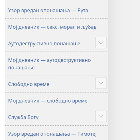
Узор вредан опонашања — Рута
Мој дневник — секс, морал и љубав
Аутодеструктивно понашање
Више
Мој дневник — аутодеструктивно
понашање
Слободно време
Више
Мој дневник — слободно време
Служба Богу
Више
Узор вредан опонашања — Тимотеј