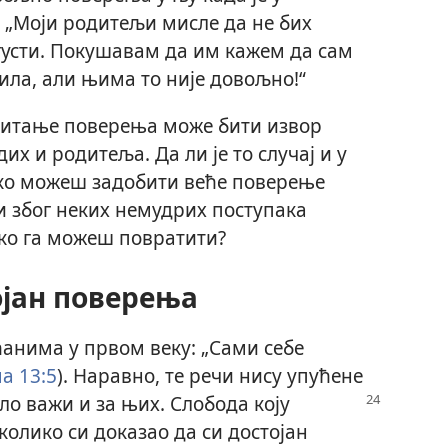
 „Моји родитељи мисле да не бих
густи. Покушавам да им кажем да сам
ила, али њима то није довољно!“
питање поверења може бити извор
х и родитеља. Да ли је то случај и у
како можеш задобити веће поверење
и због неких немудрих поступака
ко га можеш повратити?
ојан поверења
ћанима у првом веку: „Сами себе
а 13:5
). Наравно, те речи нису упућене
ло важи и за њих. Слобода коју
колико си доказао да си достојан