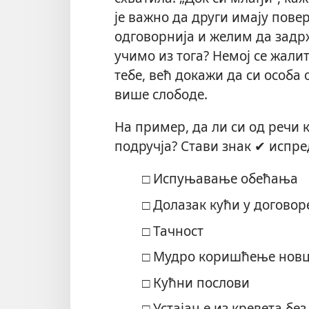
је важно да други имају пове
одговорнија и желим да
задр
учимо из тога? Немој се жал
тебе, већ докажи да си особа
више слободе.
На пример, да ли си од речи 
подручја? Стави знак ✔ испр
□ Испуњавање обећања
□ Долазак кући у догово
□ Тачност
□ Мудро коришћење нов
□ Кућни послови
□ Устајање из кревета бе