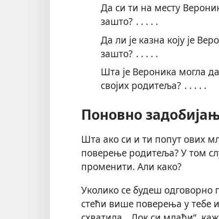
Да си ти на месту Верон
зашто? ․․․․․
Да ли је казна коју је Ве
зашто? ․․․․․
Шта је Вероника могла д
својих родитеља? ․․․․․
Поновно задобија
Шта ако си и ти попут ових м
поверење родитеља? У том слу
променити. Али како?
Уколико се будеш одговорно 
стећи више поверења у тебе и
схватила. „Док си млађи“, каж