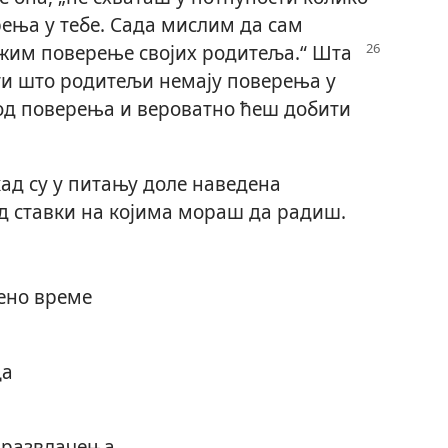
рења у тебе. Сада мислим да сам
жим поверење својих родитеља.“ Шта
ити што родитељи немају поверења у
 од поверења и вероватно ћеш добити
кад су у питању доле наведена
ед ставки на којима мораш да радиш.
рено време
ца
з развлачења