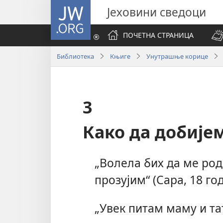
JW.ORG
Јеховини сведоци
ПОЧЕТНА СТРАНИЦА
Библиотека
Књиге
Унутрашње корице
3
Како да добије
„Волела бих да ме ро
прозујим“ (Сара, 18 го
„Увек питам маму и та