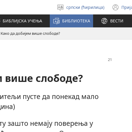
српски (ћирилица)
Приј
Изабери
(от
језик
но
БИБЛИЈСКА УЧЕЊА
БИБЛИОТЕКА
ВЕСТИ
про
Како да добијем више слободе?
м више слободе?
дитељи пусте да понекад мало
дина)
ту зашто немају поверења у