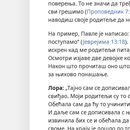
поверења. То не значи да тре
сви грешимо (
Проповедник 7:
наводиш своје родитеље да н
На пример, Павле је написао
поступамо“ (
Јеврејима 13:18
)
искрен кад ме родитељи питај
Осмотри изјаве две девојке ко
Након што прочиташ оно што 
за њихово понашање.
Лора:
„Тајно сам се дописивал
свиђао. Моји родитељи су то 
Обећала сам да ћу то учинити,
И даље сам се дописивала с њ
извинила бих се и обећала да
своме. На крају је дошло до 