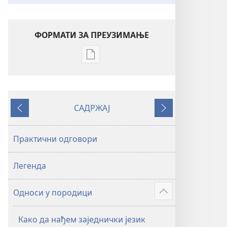
ФОРМАТИ ЗА ПРЕУЗИМАЊЕ
Формати
за
преузимање
електронских
САДРЖАЈ
публикација
Претходно
Следеће
Унутрашње
корице
Практични одговори
Легенда
Односи у породици
Више
Како да нађем заједнички језик