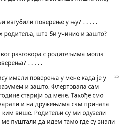
и изгубили поверење у њу? ․․․․․
х родитеља, шта би учинио и зашто?
рвог разговора с родитељима могла
поверења? ․․․․․
су имали поверења у мене када је у
 разумем и зашто. Флертовала сам
године старији од мене. Такође смо
оварали и на дружењима сам причала
а ким више. Родитељи су ми одузели
 ме пуштали да идем тамо где су знали