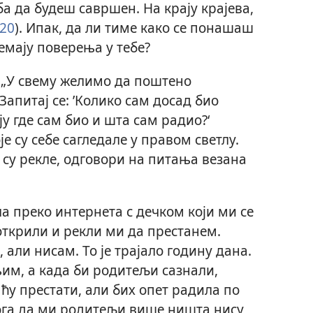
ба да будеш савршен. На крају крајева,
20
). Ипак, да ли тиме како се понашаш
емају поверења у тебе?
: „У свему желимо да поштено
. Запитај се: ’Колико сам досад био
у где сам био и шта сам радио?‘
је су себе сагледале у правом светлу.
су рекле, одговори на питања везана
а преко интернета с дечком који ми се
открили и рекли ми да престанем.
 али нисам. То је трајало годину дана.
им, а када би родитељи сазнали,
 ћу престати, али бих опет радила по
тога да ми родитељи више ништа нису