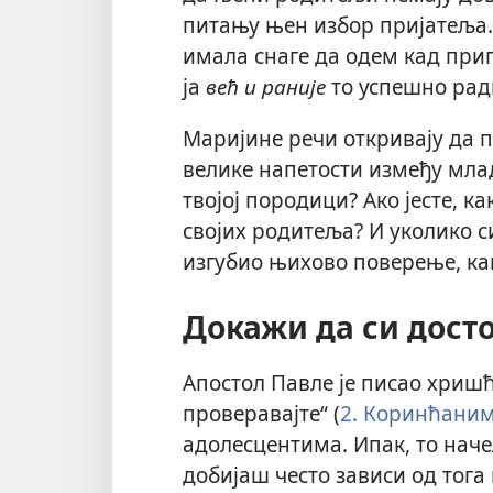
питању њен избор пријатеља.
имала снаге да одем кад при
ја
већ и раније
то успешно рад
Маријине речи откривају да 
велике напетости између млади
твојој породици? Ако јесте, 
својих родитеља? И уколико с
изгубио њихово поверење, ка
Докажи да си дост
Апостол Павле је писао хриш
проверавајте“ (
2. Коринћаним
адолесцентима. Ипак,
то наче
добијаш често зависи од тога 