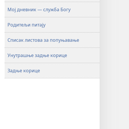
Мој дневник — служба Богу
Родитељи питају
Списак листова за попуњавање
Унутрашње задње корице
Задње корице