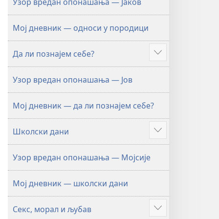
Узор вредан опонашања — Јаков
Мој дневник — односи у породици
Да ли познајем себе?
Више
Узор вредан опонашања — Јов
Мој дневник — да ли познајем себе?
Школски дани
Више
Узор вредан опонашања — Мојсије
Мој дневник — школски дани
Секс, морал и љубав
Више