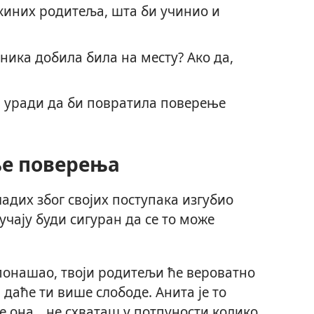
икиних родитеља, шта би учинио и
роника добила била на месту? Ако да,
а уради да би повратила поверење
ње поверења
ладих због својих поступака изгубио
чају буди сигуран да се то може
понашао, твоји родитељи ће вероватно
 даће ти више слободе. Анита је то
е она, „не схваташ у потпуности колико