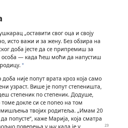
а
ушкарац „оставити свог оца и своју
но, исто важи и за жену. Без обзира на
ског доба јесте да се припремиш за
 особа — када ћеш моћи да напустиш
ородицу.
a
 доба није попут врата кроз која само
ни узраст. Више је попут степеништа,
деш степеник по степеник. Додуше,
томе докле си се попео на том
д мишљења твојих родитеља. „Имам 20
да попусте“, каже Марија, која сматра
овољно
поверења у њу када је у