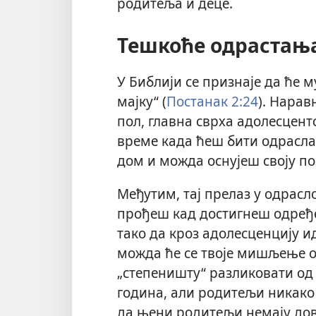
родитеља и деце.
Тешкоће одрастањ
У Библији се признаје да ће м
мајку“ (
Постанак 2:24
). Нарав
пол, главна сврха адолесцент
време када ћеш бити одрасла
дом и можда оснујеш своју п
Међутим, тај прелаз у одрасло
прођеш кад достигнеш одређе
тако да кроз адолесценцију и
можда ће се твоје мишљење о 
„степеништу“ разликовати о
година, али родитељи никако 
да њени родитељи немају д