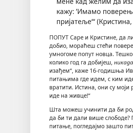
мене кад желим да из
кажу: ’Имамо поверења 
пријатеље‘“ (Кристина,
ПОПУТ Саре и Кристине, да ли
добио, мораћеш стећи повере
умногоме попут новца. Тешко 
колико год га добијеш,
никад
изађем“, каже 16-годишња Ив
питањима где идем, с ким иде
вратити. Истина, они су моји
иде на живце!“
Шта можеш учинити да би ро
да би ти дали више слободе?
питање, погледајмо зашто пи