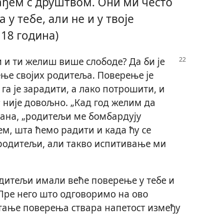
ађем с друштвом. Они ми често
у тебе, али не и у твоје
 18 година)
 и ти желиш више слободе? Да би је
ње својих родитеља. Поверење је
га је зарадити, а лако потрошити, и
а
није довољно. „Кад год желим да
ана, „родитељи ме бомбардују
м, шта ћемо радити и када ћу се
 родитељи, али такво испитивање ми
дитељи имали веће поверење у тебе и
 Пре него што одговоримо на ово
тање поверења ствара напетост између