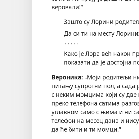
веровали!“
Зашто су Лорини родитељ
Да си ти на месту Лорини
․․․․․
Како је Лора већ након п
показати да је достојна 
Вероника:
„Моји родитељи ни
питању супротни пол, а сада
с неким момцима који су две 
преко телефона сатима разг
углавном само с њима и ни с
телефон на месец дана и нису
да ће бити и ти момци.“